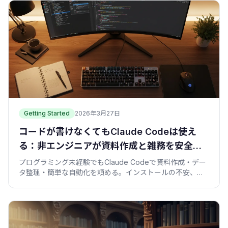
Getting Started
2026年3月27日
コードが書けなくてもClaude Codeは使え
る：非エンジニアが資料作成と雑務を安全に
任せる始め方
プログラミング未経験でもClaude Codeで資料作成・デー
タ整理・簡単な自動化を頼める。インストールの不安、権
限とバックアップ、専門用語の意味、安全な頼み方を一か
らやさしく。