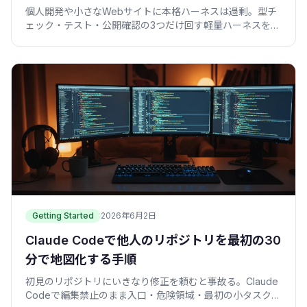
個人開発や小さなWebサイトに本格ハーネスは過剰。型チ
ェック・テスト・公開確認の3つだけ回す軽量ハーネスを、
コピペで動くシェルスクリプト付きで紹介します。
Getting Started
2026年6月2日
Claude Codeで他人のリポジトリを最初の30
分で地図化する手順
初見のリポジトリにいきなり修正を頼むと事故る。Claude
Codeで編集禁止のまま入口・危険領域・最初の小タスクを