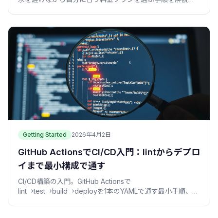
ます。
Getting Started
2026年4月2日
GitHub ActionsでCI/CD入門：lintからデプロ
イまで最小構成で通す
CI/CD構築の入門。GitHub Actionsで
lint→test→build→deployを1本のYAMLで通す最小手順、ト
リガー・Secrets・ブランチ保護・失敗時の扱いを、僕の事
故込みでやさしく解説。