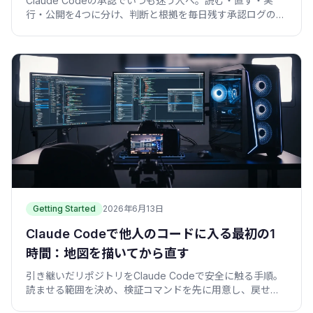
Claude Codeの承認でいつも迷う人へ。読む・直す・実
行・公開を4つに分け、判断と根拠を毎日残す承認ログの作
り方を実例で紹介します。
Getting Started
2026年6月13日
Claude Codeで他人のコードに入る最初の1
時間：地図を描いてから直す
引き継いだリポジトリをClaude Codeで安全に触る手順。
読ませる範囲を決め、検証コマンドを先に用意し、戻せる
小さな修正から始める実例を紹介します。