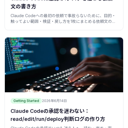
文の書き方
Claude Codeへの最初の依頼で事故らないために、目的・
触ってよい範囲・検証・戻し方を1枚にまとめる依頼文の型
を、コピペ例つきで紹介します。
Getting Started
2026年6月14日
Claude Codeの承認を迷わない：
read/edit/run/deploy判断ログの作り方