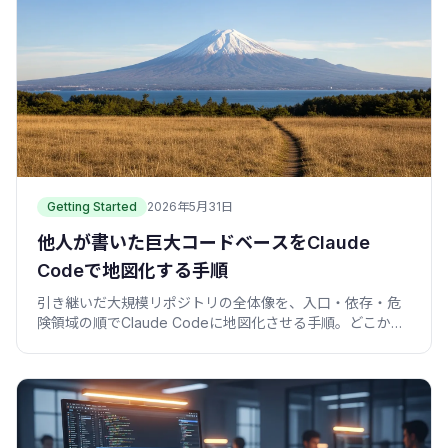
Getting Started
2026年5月31日
他人が書いた巨大コードベースをClaude
Codeで地図化する手順
引き継いだ大規模リポジトリの全体像を、入口・依存・危
険領域の順でClaude Codeに地図化させる手順。どこから
読むか迷わなくなる実践メモ。