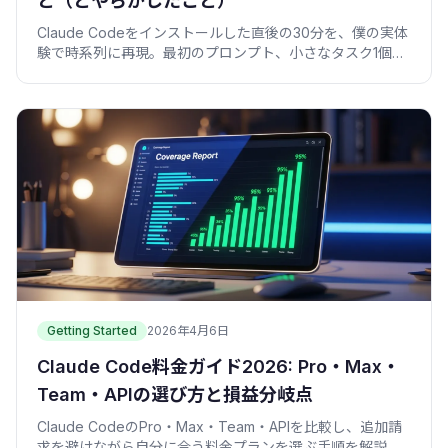
と（とやらかしたこと）
Claude Codeをインストールした直後の30分を、僕の実体
験で時系列に再現。最初のプロンプト、小さなタスク1個、
信頼の作り方まで。最初にやらかした失敗も正直に書きま
した。
Getting Started
2026年4月6日
Claude Code料金ガイド2026: Pro・Max・
Team・APIの選び方と損益分岐点
Claude CodeのPro・Max・Team・APIを比較し、追加請
求を避けながら自分に合う料金プランを選ぶ手順を解説し