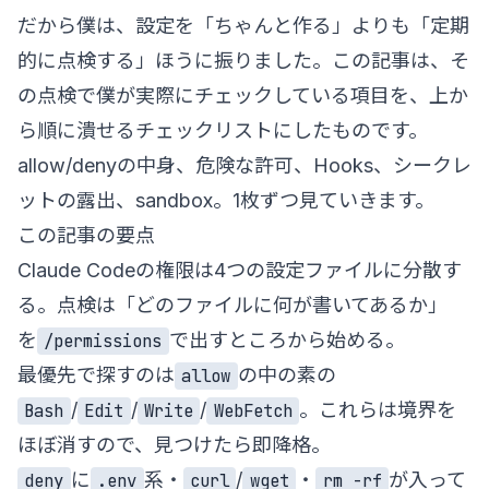
だから僕は、設定を「ちゃんと作る」よりも「定期
的に点検する」ほうに振りました。この記事は、そ
の点検で僕が実際にチェックしている項目を、上か
ら順に潰せるチェックリストにしたものです。
allow/denyの中身、危険な許可、Hooks、シークレ
ットの露出、sandbox。1枚ずつ見ていきます。
この記事の要点
Claude Codeの権限は4つの設定ファイルに分散す
る。点検は「どのファイルに何が書いてあるか」
を
で出すところから始める。
/permissions
最優先で探すのは
の中の素の
allow
/
/
/
。これらは境界を
Bash
Edit
Write
WebFetch
ほぼ消すので、見つけたら即降格。
に
系・
/
・
が入って
deny
.env
curl
wget
rm -rf