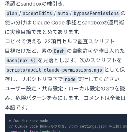
承認とsandboxの線引き、
/
/
/
の
plan
acceptEdits
auto
bypassPermissions
使い分けは
Claude Code 承認とsandboxの運用術
に実務目線でまとめてあります。
コピペで使える: 22項目セルフ監査スクリプト
目視だけだと、素の
の自動許可や昨日入れた
Bash
を見落とします。次のスクリプトを
Bash(npx *)
として保
scripts/audit-claude-permissions.mjs
存し、リポジトリ直下で
実行してください。
node
ユーザー設定・共有設定・ローカル設定の3つを読
み、危険パターンを表にします。コメントは全部日
本語です。
#!/usr/bin/env node
// Claude Code 権限セルフ監査: 3つの settings.json を点検
import
 fs 
from
"node:fs"
;