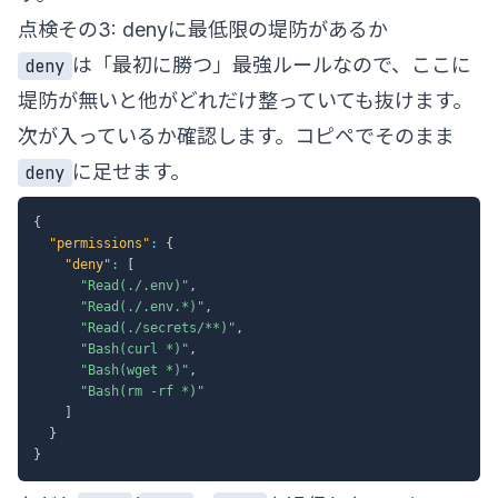
点検その3: denyに最低限の堤防があるか
は「最初に勝つ」最強ルールなので、ここに
deny
堤防が無いと他がどれだけ整っていても抜けます。
次が入っているか確認します。コピペでそのまま
に足せます。
deny
{
"permissions"
:
{
"deny"
:
[
"Read(./.env)"
,
"Read(./.env.*)"
,
"Read(./secrets/**)"
,
"Bash(curl *)"
,
"Bash(wget *)"
,
"Bash(rm -rf *)"
]
}
}