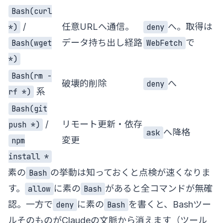
Bash(curl
/
任意URLへ通信。
へ。取得は
*)
deny
データ持ち出し経路
で
Bash(wget
WebFetch
*)
Bash(rm -
破壊的削除
へ
deny
系
rf *)
Bash(git
/
リモート更新・依存
push *)
へ降格
ask
変更
npm
install *
素の
の挙動は知っておくと点検が速くなりま
Bash
す。
に素の
があると全コマンドが無確
allow
Bash
認。一方で
に素の
を書くと、Bashツー
deny
Bash
ルそのものがClaudeの文脈から消えます（ツール