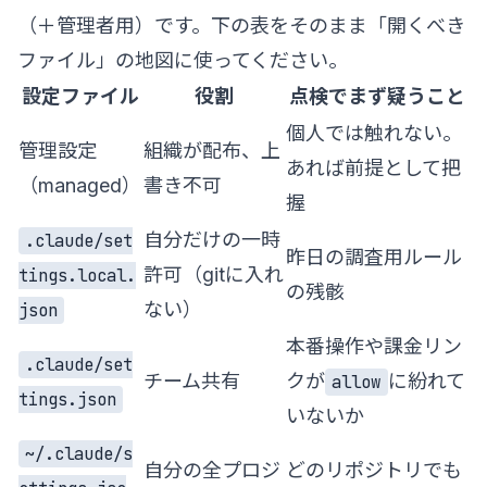
（＋管理者用）です。下の表をそのまま「開くべき
ファイル」の地図に使ってください。
設定ファイル
役割
点検でまず疑うこと
個人では触れない。
管理設定
組織が配布、上
あれば前提として把
（managed）
書き不可
握
自分だけの一時
.claude/set
昨日の調査用ルール
許可（gitに入れ
tings.local.
の残骸
ない）
json
本番操作や課金リン
.claude/set
チーム共有
クが
に紛れて
allow
tings.json
いないか
~/.claude/s
自分の全プロジ
どのリポジトリでも