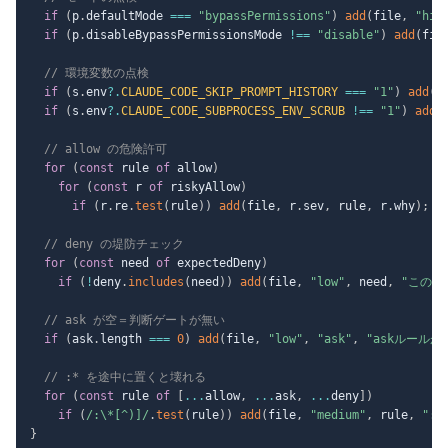
if
(
p
.
defaultMode 
===
"bypassPermissions"
)
add
(
file
,
"hig
if
(
p
.
disableBypassPermissionsMode 
!==
"disable"
)
add
(
fil
// 環境変数の点検
if
(
s
.
env
?.
CLAUDE_CODE_SKIP_PROMPT_HISTORY
===
"1"
)
add
(
f
if
(
s
.
env
?.
CLAUDE_CODE_SUBPROCESS_ENV_SCRUB
!==
"1"
)
add
(
// allow の危険許可
for
(
const
 rule 
of
 allow
)
for
(
const
 r 
of
 riskyAllow
)
if
(
r
.
re
.
test
(
rule
)
)
add
(
file
,
 r
.
sev
,
 rule
,
 r
.
why
)
;
// deny の堤防チェック
for
(
const
 need 
of
 expectedDeny
)
if
(
!
deny
.
includes
(
need
)
)
add
(
file
,
"low"
,
 need
,
"このd
// ask が空＝判断ゲートが無い
if
(
ask
.
length 
===
0
)
add
(
file
,
"low"
,
"ask"
,
"askルールが
// :* を途中に置くと壊れる
for
(
const
 rule 
of
[
...
allow
,
...
ask
,
...
deny
]
)
if
(
/
:\*[^)]
/
.
test
(
rule
)
)
add
(
file
,
"medium"
,
 rule
,
":
}