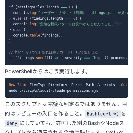
if
(
settingsFiles
.
length 
===
0
)
{
  console
.
log
(
"ユーザー・リポジトリ範囲に settings.json が見つ
}
else
if
(
findings
.
length 
===
0
)
{
  console
.
log
(
"危険な権限パターンは見つかりませんでした。"
)
;
}
else
{
  console
.
table
(
findings
)
;
}
// high が1つでもあれば終了コード1（CIで落とせる）
if
(
findings
.
some
(
(
f
)
=>
 f
.
severity 
===
"high"
)
)
 process
.
ex
PowerShellからはこう実行します。
New-Item
-
ItemType Directory 
-
Force 
-
Path 
.
\scripts 
|
Out-N
node 
.
\scripts\audit-claude-permissions
.
このスクリプトは完璧な判定器ではありません。目
的はレビューの入口を作ること。
を
Bash(curl *)
にしていても、許可した別のBashやNodeス
deny
クリプトから通信される余地は残ります。OSレベ