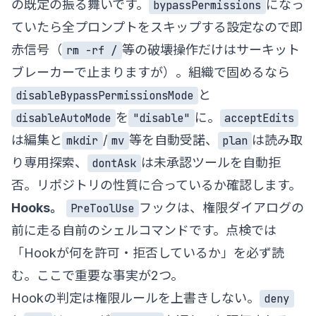
の既定の振る舞いです。
になっ
bypassPermissions
ていたら全プロンプトをスキップする設定なので即
赤信号（
等の破壊操作だけはサーキット
rm -rf /
ブレーカーで止まりますが）。組織で固めるなら
と
disableBypassPermissionsMode
を
に。
disableAutoMode
"disable"
acceptEdits
は編集と
/
等を自動受諾、
は読み取
mkdir
mv
plan
り専用探索、
は未承認ツールを自動拒
dontAsk
否。リポジトリの性質に合っているか確認します。
Hooks。
フックは、権限ダイアログの
PreToolUse
前に走る自前のシェルコマンドです。点検では
「Hookが何を許可・拒否しているか」を必ず読
む。ここで重要な事実が2つ。
Hookの判定は権限ルールを上書きしない。
deny