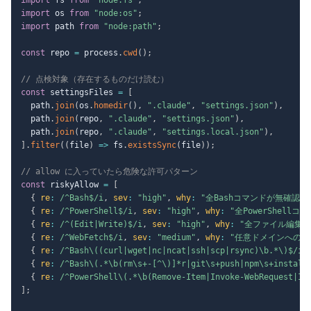
import
 os 
from
"node:os"
;
import
 path 
from
"node:path"
;
const
 repo 
=
 process
.
cwd
(
)
;
// 点検対象（存在するものだけ読む）
const
 settingsFiles 
=
[
  path
.
join
(
os
.
homedir
(
)
,
".claude"
,
"settings.json"
)
,
  path
.
join
(
repo
,
".claude"
,
"settings.json"
)
,
  path
.
join
(
repo
,
".claude"
,
"settings.local.json"
)
,
]
.
filter
(
(
file
)
=>
 fs
.
existsSync
(
file
)
)
;
// allow に入っていたら危険な許可パターン
const
 riskyAllow 
=
[
{
re
:
/
^Bash$
/
i
,
sev
:
"high"
,
why
:
"全Bashコマンドが無確認"
{
re
:
/
^PowerShell$
/
i
,
sev
:
"high"
,
why
:
"全PowerShell
{
re
:
/
^(Edit|Write)$
/
i
,
sev
:
"high"
,
why
:
"全ファイル編集が
{
re
:
/
^WebFetch$
/
i
,
sev
:
"medium"
,
why
:
"任意ドメインへの取
{
re
:
/
^Bash\((curl|wget|nc|ncat|ssh|scp|rsync)\b.*\)$
/
i
,
{
re
:
/
^Bash\(.*\b(rm\s+-[^\)]*r|git\s+push|npm\s+install
{
re
:
/
^PowerShell\(.*\b(Remove-Item|Invoke-WebRequest|In
]
;