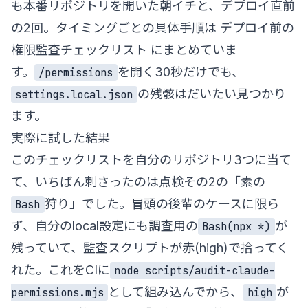
も本番リポジトリを開いた朝イチと、デプロイ直前
の2回。タイミングごとの具体手順は
デプロイ前の
権限監査チェックリスト
にまとめていま
す。
を開く30秒だけでも、
/permissions
の残骸はだいたい見つかり
settings.local.json
ます。
実際に試した結果
このチェックリストを自分のリポジトリ3つに当て
て、いちばん刺さったのは点検その2の「素の
狩り」でした。冒頭の後輩のケースに限ら
Bash
ず、自分のlocal設定にも調査用の
が
Bash(npx *)
残っていて、監査スクリプトが赤(high)で拾ってく
れた。これをCIに
node scripts/audit-claude-
として組み込んでから、
が
permissions.mjs
high