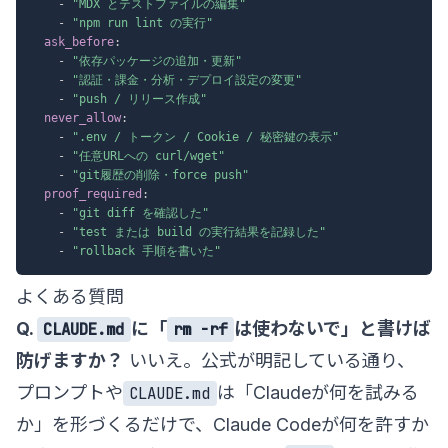
-
"MDX とテストファイルの編集"
-
"npm run lint の実行"
ask_before
:
-
"依存パッケージの追加・更新"
-
"認証・課金・分析・デプロイ設定の変更"
-
"push / リリース作成"
never_allow
:
-
".env / トークン / Cookie / 秘密鍵の表示"
-
"任意URLへの curl/wget"
-
"git履歴の削除・force push"
proof_required
:
-
"git diff を確認した"
-
"test または build の実行結果を記録した"
-
"rollback 手順を書いた"
よくある質問
Q.
に「
は使わないで」と書けば
CLAUDE.md
rm -rf
防げますか？
いいえ。公式が明記している通り、
プロンプトや
は「Claudeが何を試みる
CLAUDE.md
か」を形づくるだけで、Claude Codeが何を許すか