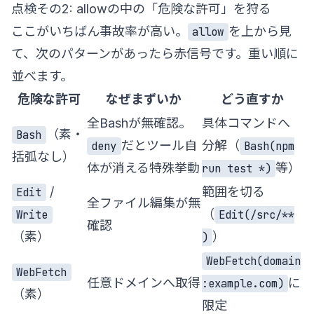
点検その2: allowの中の「危険な許可」を狩る
ここがいちばん事故率が高い。
を上から見
allow
て、次のパターンがあったら赤信号です。重い順に
並べます。
危険な許可
なぜまずいか
どう直すか
全Bashが無確認。
具体コマンドへ
（素・
Bash
だとツール自
分解（
deny
Bash(npm
括弧なし）
体が消える特殊挙動
等）
run test *)
/
範囲を切る
Edit
全ファイル編集が無
（
Write
Edit(/src/**
確認
（素）
）
)
WebFetch(domain
WebFetch
任意ドメインへ取得
に
:example.com)
（素）
限定