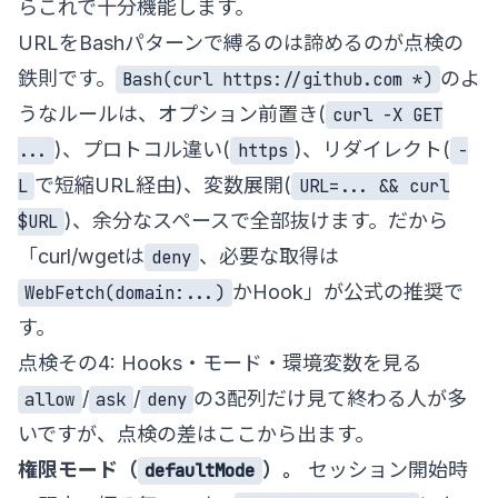
らこれで十分機能します。
URLをBashパターンで縛るのは諦めるのが点検の
鉄則です。
のよ
Bash(curl https://github.com *)
うなルールは、オプション前置き(
curl -X GET
)、プロトコル違い(
)、リダイレクト(
...
https
-
で短縮URL経由)、変数展開(
L
URL=... && curl
)、余分なスペースで全部抜けます。だから
$URL
「curl/wgetは
、必要な取得は
deny
かHook」が公式の推奨で
WebFetch(domain:...)
す。
点検その4: Hooks・モード・環境変数を見る
/
/
の3配列だけ見て終わる人が多
allow
ask
deny
いですが、点検の差はここから出ます。
権限モード（
）。
セッション開始時
defaultMode