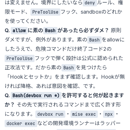
は変えません。境界にしたいなら
ルール、権
deny
限モード、
フック、sandboxのどれか
PreToolUse
を使ってください。
Q.
に素の
があったら必ずダメ？
原則
allow
Bash
ダメですが、例外があります。素の
をallowに
Bash
したうえで、危険コマンドだけ終了コード2の
フックで弾く設計は公式に認められた
PreToolUse
正攻法です。だから素の
を見つけたら
Bash
「Hookとセットか」をまず確認します。Hookが無
ければ降格、あれば意図を確認、です。
Q.
を許可すると何が起きます
Bash(devbox run *)
か？
その先で実行されるコマンドまで広く許す形
になります。
・
・
・
devbox run
mise exec
npx
などの開発環境ランナーはラッパー
docker exec