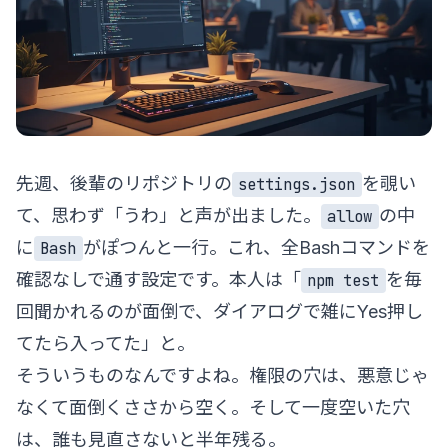
先週、後輩のリポジトリの
を覗い
settings.json
て、思わず「うわ」と声が出ました。
の中
allow
に
がぽつんと一行。これ、全Bashコマンドを
Bash
確認なしで通す設定です。本人は「
を毎
npm test
回聞かれるのが面倒で、ダイアログで雑にYes押し
てたら入ってた」と。
そういうものなんですよね。権限の穴は、悪意じゃ
なくて面倒くささから空く。そして一度空いた穴
は、誰も見直さないと半年残る。