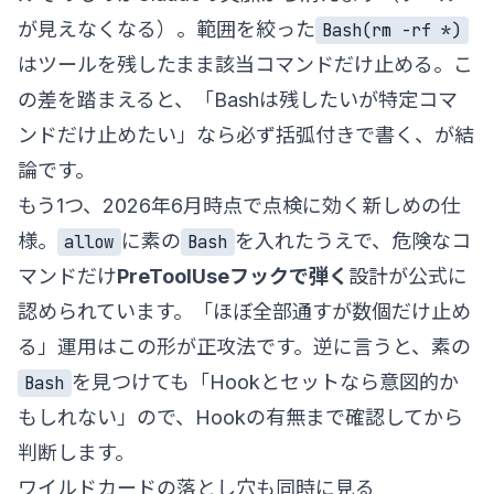
が見えなくなる）。範囲を絞った
Bash(rm -rf *)
はツールを残したまま該当コマンドだけ止める。こ
の差を踏まえると、「Bashは残したいが特定コマ
ンドだけ止めたい」なら必ず括弧付きで書く、が結
論です。
もう1つ、2026年6月時点で点検に効く新しめの仕
様。
に素の
を入れたうえで、危険なコ
allow
Bash
マンドだけ
PreToolUseフックで弾く
設計が公式に
認められています。「ほぼ全部通すが数個だけ止め
る」運用はこの形が正攻法です。逆に言うと、素の
を見つけても「Hookとセットなら意図的か
Bash
もしれない」ので、Hookの有無まで確認してから
判断します。
ワイルドカードの落とし穴も同時に見る