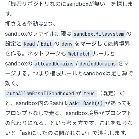
「機密リポジトリなのにsandboxが無い」を探しま
す。
押さえる挙動は2つ。
sandboxのファイル制限は
の
sandbox.filesystem
設定と
/
の
を
マージ
して最終境界
Read
Edit
deny
を作る。ネットワークも
ルールと
WebFetch
sandboxの
/
をマ
allowedDomains
deniedDomains
ージする。つまり権限ルールとsandboxは足し算で
効く。
が
（既定）だ
autoAllowBashIfSandboxed
true
と、sandbox内のBashは
があっても
ask: Bash(*)
プロンプトなしで走る。sandbox境界がプロンプト
の代わりになる、という考え方です。これを知らな
いと「askにしたのに聞かれない」で混乱します。