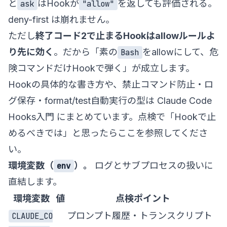
と
はHookが
を返しても評価される。
ask
"allow"
deny-first は崩れません。
ただし
終了コード2で止まるHookはallowルールよ
り先に効く
。だから「素の
をallowにして、危
Bash
険コマンドだけHookで弾く」が成立します。
Hookの具体的な書き方や、禁止コマンド防止・ロ
グ保存・format/test自動実行の型は
Claude Code
Hooks入門
にまとめています。点検で「Hookで止
めるべきでは」と思ったらここを参照してくださ
い。
環境変数（
）。
ログとサブプロセスの扱いに
env
直結します。
環境変数
値
点検ポイント
プロンプト履歴・トランスクリプト
CLAUDE_CO