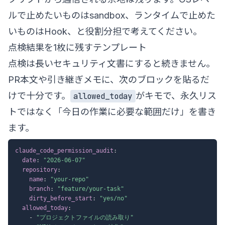
ルで止めたいものはsandbox、ランタイムで止めた
いものはHook、と役割分担で考えてください。
点検結果を1枚に残すテンプレート
点検は長いセキュリティ文書にすると続きません。
PR本文や引き継ぎメモに、次のブロックを貼るだ
けで十分です。
がキモで、永久リス
allowed_today
トではなく「今日の作業に必要な範囲だけ」を書き
ます。
claude_code_permission_audit
:
date
:
"2026-06-07"
repository
:
name
:
"your-repo"
branch
:
"feature/your-task"
dirty_before_start
:
"yes/no"
allowed_today
:
-
"プロジェクトファイルの読み取り"