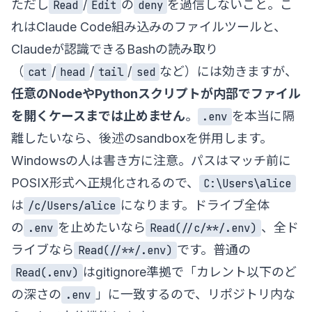
ただし
/
の
を過信しないこと。こ
Read
Edit
deny
れはClaude Code組み込みのファイルツールと、
Claudeが認識できるBashの読み取り
（
/
/
/
など）には効きますが、
cat
head
tail
sed
任意のNodeやPythonスクリプトが内部でファイル
を開くケースまでは止めません
。
を本当に隔
.env
離したいなら、後述のsandboxを併用します。
Windowsの人は書き方に注意。パスはマッチ前に
POSIX形式へ正規化されるので、
C:\Users\alice
は
になります。ドライブ全体
/c/Users/alice
の
を止めたいなら
、全ド
.env
Read(//c/**/.env)
ライブなら
です。普通の
Read(//**/.env)
はgitignore準拠で「カレント以下のど
Read(.env)
の深さの
」に一致するので、リポジトリ内な
.env