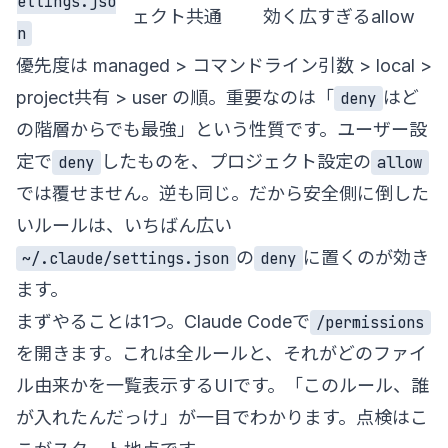
ettings.jso
ェクト共通
効く広すぎるallow
n
優先度は managed > コマンドライン引数 > local >
project共有 > user の順。重要なのは「
はど
deny
の階層からでも最強」という性質です。ユーザー設
定で
したものを、プロジェクト設定の
deny
allow
では覆せません。逆も同じ。だから安全側に倒した
いルールは、いちばん広い
の
に置くのが効き
~/.claude/settings.json
deny
ます。
まずやることは1つ。Claude Codeで
/permissions
を開きます。これは全ルールと、それがどのファイ
ル由来かを一覧表示するUIです。「このルール、誰
が入れたんだっけ」が一目でわかります。点検はこ