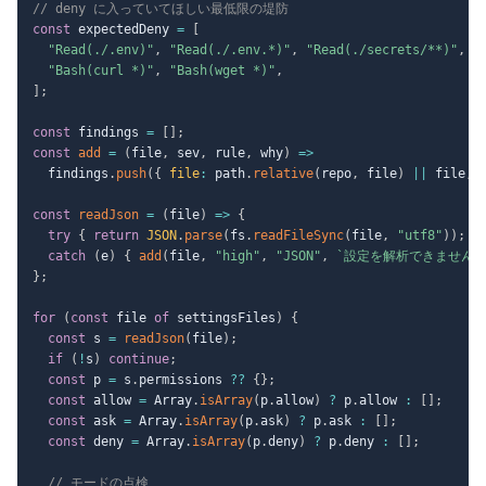
// deny に入っていてほしい最低限の堤防
const
 expectedDeny 
=
[
"Read(./.env)"
,
"Read(./.env.*)"
,
"Read(./secrets/**)"
,
"Bash(curl *)"
,
"Bash(wget *)"
,
]
;
const
 findings 
=
[
]
;
const
add
=
(
file
,
 sev
,
 rule
,
 why
)
=>
  findings
.
push
(
{
file
:
 path
.
relative
(
repo
,
 file
)
||
 file
,
const
readJson
=
(
file
)
=>
{
try
{
return
JSON
.
parse
(
fs
.
readFileSync
(
file
,
"utf8"
)
)
;
}
catch
(
e
)
{
add
(
file
,
"high"
,
"JSON"
,
`
設定を解析できません:
}
;
for
(
const
 file 
of
 settingsFiles
)
{
const
 s 
=
readJson
(
file
)
;
if
(
!
s
)
continue
;
const
 p 
=
 s
.
permissions 
??
{
}
;
const
 allow 
=
 Array
.
isArray
(
p
.
allow
)
?
 p
.
allow 
:
[
]
;
const
 ask 
=
 Array
.
isArray
(
p
.
ask
)
?
 p
.
ask 
:
[
]
;
const
 deny 
=
 Array
.
isArray
(
p
.
deny
)
?
 p
.
deny 
:
[
]
;
// モードの点検