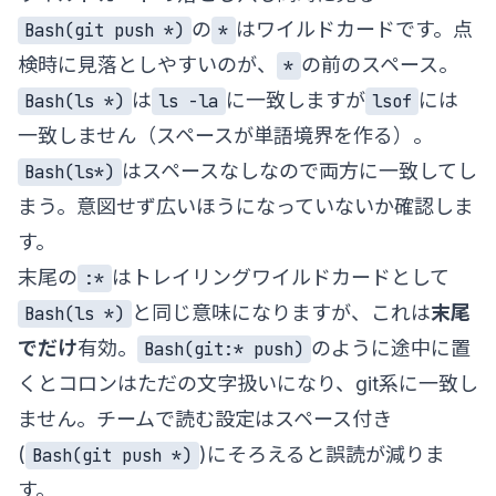
の
はワイルドカードです。点
Bash(git push *)
*
検時に見落としやすいのが、
の前のスペース。
*
は
に一致しますが
には
Bash(ls *)
ls -la
lsof
一致しません（スペースが単語境界を作る）。
はスペースなしなので両方に一致してし
Bash(ls*)
まう。意図せず広いほうになっていないか確認しま
す。
末尾の
はトレイリングワイルドカードとして
:*
と同じ意味になりますが、これは
末尾
Bash(ls *)
でだけ
有効。
のように途中に置
Bash(git:* push)
くとコロンはただの文字扱いになり、git系に一致し
ません。チームで読む設定はスペース付き
(
)にそろえると誤読が減りま
Bash(git push *)
す。