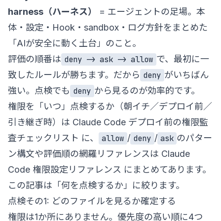
harness（ハーネス）
= エージェントの足場。本
体・設定・Hook・sandbox・ログ方針をまとめた
「AIが安全に動く土台」のこと。
評価の順番は
で、最初に一
deny -> ask -> allow
致したルールが勝ちます。だから
がいちばん
deny
強い。点検でも
から見るのが効率的です。
deny
権限を「いつ」点検するか（朝イチ／デプロイ前／
引き継ぎ時）は
Claude Code デプロイ前の権限監
査チェックリスト
に、
/
/
のパター
allow
deny
ask
ン構文や評価順の網羅リファレンスは
Claude
Code 権限設定リファレンス
にまとめてあります。
この記事は「何を点検するか」に絞ります。
点検その1: どのファイルを見るか確定する
権限は1か所にありません。優先度の高い順に4つ