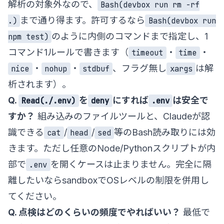
解析の対象外なので、
Bash(devbox run rm -rf
まで通り得ます。許可するなら
.)
Bash(devbox run
のように内側のコマンドまで指定し、1
npm test)
コマンド1ルールで書きます（
・
・
timeout
time
・
・
、フラグ無し
は解
nice
nohup
stdbuf
xargs
析されます）。
Q.
を
にすれば
は安全で
Read(./.env)
deny
.env
すか？
組み込みのファイルツールと、Claudeが認
識できる
/
/
等のBash読み取りには効
cat
head
sed
きます。ただし任意のNode/Pythonスクリプトが内
部で
を開くケースは止まりません。完全に隔
.env
離したいなら
sandbox
でOSレベルの制限を併用し
てください。
Q. 点検はどのくらいの頻度でやればいい？
最低で