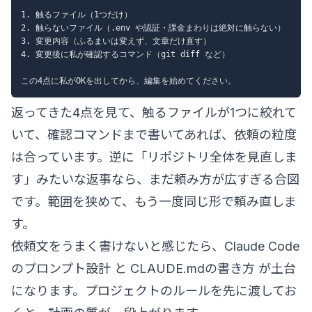
1. 触るファイル（1つだけ）

2. 触らないファイル（.env や認証・課金まわりは絶対に触らない）

3. 変更内容（ふるまいは変えず、文章だけ直す）

4. 変更後に私が確認するコマンド（git diff など）

返ってきた4点を見て、触るファイルが1つに絞れて
いて、確認コマンドまで書いてあれば、依頼の粒度
は合っています。逆に「リポジトリ全体を見直しま
す」みたいな返事なら、まだ頼み方が広すぎる合図
です。範囲を狭めて、もう一度同じ形で頼み直しま
す。
依頼文をうまく書けないと感じたら、
Claude Code
のプロンプト設計
と
CLAUDE.mdの書き方
が土台
になります。プロジェクトのルールを先に渡してお