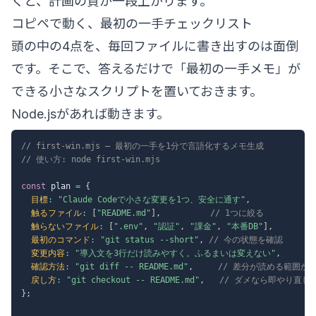
くと、計画の質が一段上がります。
コピペで動く、最初の一手チェックリスト
頭の中の4点を、毎回ファイルに書き出すのは面倒
です。そこで、答えるだけで「最初の一手メモ」が
できる小さなスクリプトを置いておきます。
Node.jsがあれば動きます。
// first-win.mjs — 最初の一手を1分で言語化するメモ生成
// 使い方: node first-win.mjs
const
 plan 
=
{
目標
:
"Claude Codeで小さな変更を1つ、安全に通す"
,
触るファイル
:
[
"README.md"
]
,
// 1つに絞る
触らないファイル
:
[
".env"
,
"認証"
,
"課金"
,
"本番DB"
]
,
最初のコマンド
:
"git status --short"
,
// 今の状態を確認
変更内容
:
"導入文を3行だけ読みやすく。ふるまいは変えない"
,
確認方法
:
"git diff -- README.md"
,
// 差分が読める範囲か
戻し方
:
"git checkout -- README.md"
,
// ダメなら即やり直し
}
;