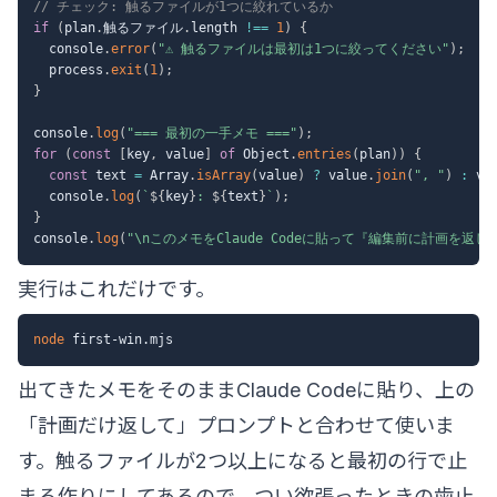
// チェック: 触るファイルが1つに絞れているか
if
(
plan
.
触るファイル
.
length 
!==
1
)
{
  console
.
error
(
"⚠ 触るファイルは最初は1つに絞ってください"
)
;
  process
.
exit
(
1
)
;
}
console
.
log
(
"=== 最初の一手メモ ==="
)
;
for
(
const
[
key
,
 value
]
of
 Object
.
entries
(
plan
)
)
{
const
 text 
=
 Array
.
isArray
(
value
)
?
 value
.
join
(
", "
)
:
 va
  console
.
log
(
`
${
key
}
: 
${
text
}
`
)
;
}
console
.
log
(
"\nこのメモをClaude Codeに貼って『編集前に計画を返し
実行はこれだけです。
node
出てきたメモをそのままClaude Codeに貼り、上の
「計画だけ返して」プロンプトと合わせて使いま
す。触るファイルが2つ以上になると最初の行で止
まる作りにしてあるので、つい欲張ったときの歯止