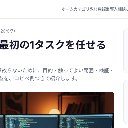
ホーム
カテゴリ
教材
用語集
導入相談
26/6/7)
deに最初の1タスクを任せる
依頼で事故らないために、目的・触ってよい範囲・検証・
型を、コピペ例つきで紹介します。