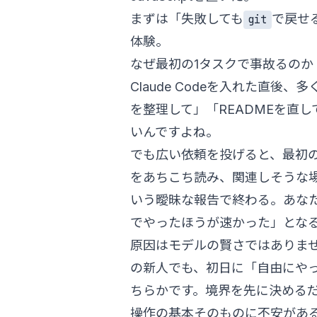
まずは「失敗しても
で戻せ
git
体験。
なぜ最初の1タスクで事故るのか
Claude Codeを入れた直
を整理して」「READMEを直
いんですよね。
でも広い依頼を投げると、最初の10
をあちこち読み、関連しそうな
いう曖昧な報告で終わる。あな
でやったほうが速かった」とな
原因はモデルの賢さではありま
の新人でも、初日に「自由にや
ちらかです。境界を先に決める
操作の基本そのものに不安があ