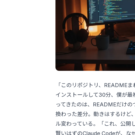
「このリポジトリ、README
インストールして30分、僕が最初に
ってきたのは、READMEだけの
換わった差分。動きはするけど
ル変わっている。「これ、公開
賢いはずのClaude Code