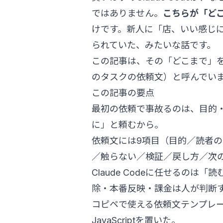
ではありません。
こちらが「ど
けです。新人に「店、いい感じ
られていた、みたいな話です。
この記事は、その「どこまで」
のタスクの依頼文）と呼んでい
この記事の要点
最初の依頼で事故るのは、目的
に」と頼むから。
依頼文には9項目（目的／読者
／触らない／検証／戻し方／次
Claude Codeに任せるの
除・本番反映・課金は人が判断
コピペで使える依頼文テンプレ
JavaScriptを置いた。