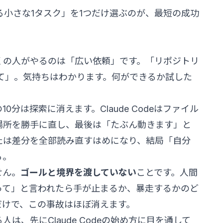
る小さな1タスク」を1つだけ選ぶのが、最短の成功
後、多くの人がやるのは「広い依頼」です。「リポジトリ
して」。気持ちはわかります。何ができるか試した
分は探索に消えます。Claude Codeはファイル
場所を勝手に直し、最後は「たぶん動きます」と
たは差分を全部読み直すはめになり、結局「自分
る。
せん。
ゴールと境界を渡していない
ことです。人間
って」と言われたら手が止まるか、暴走するかのど
だけで、この事故はほぼ消えます。
る人は、先に
Claude Codeの始め方
に目を通して