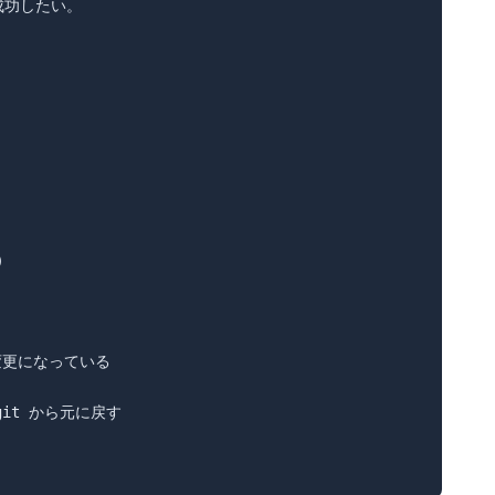
功したい。

けの変更になっている

git から元に戻す
