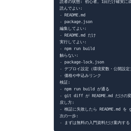
読者の状態: 初心者。1回だけ確実に成
-
-
 package.json

-
 README.md だけ

-
 npm run build

-
-
-
 価格や申込みリンク

-
-
 git diff が README.md だ
-
 検証に失敗したら README.md を 
-