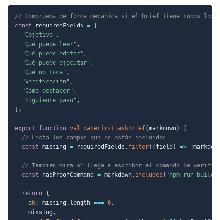
// Comprueba de forma mecánica si el brief tiene todos los 
const
 requiredFields 
=
[
"Objetivo"
,
"Qué puede leer"
,
"Qué puede editar"
,
"Qué puede ejecutar"
,
"Qué no toca"
,
"Verificación"
,
"Cómo deshacer"
,
"Siguiente paso"
,
]
;
export
function
validateFirstTaskBrief
(
markdown
)
{
// Lista los campos que no están incluidos
const
 missing 
=
 requiredFields
.
filter
(
(
field
)
=>
!
markdow
// También mira si llega a escribir el comando de verific
const
 hasProofCommand 
=
 markdown
.
includes
(
"npm run build"
return
{
ok
:
 missing
.
length 
===
0
,
    missing
,