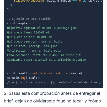
readyForClaudeCode
:
 missing
.
length 
===
0
&&
 hasProofCom
}
;
}
// Ejemplo de comprobación
const
 sample 
=
`
Objetivo: Ajustar el README a package.json

Qué puede leer: README.md

Qué puede editar: README.md

Qué puede ejecutar: npm run build

Qué no toca: package-lock.json

Verificación: npm run build pasa

Cómo deshacer: restaurar README.md desde git

`
;
const
 result 
=
validateFirstTaskBrief
(
sample
)
;
console
.
log
(
result
)
;
// → { ok: true, missing: [], readyForClaudeCode: true }
Si pasas esta comprobación antes de entregar el
brief, dejan de olvidársete “qué no toca” y “cómo