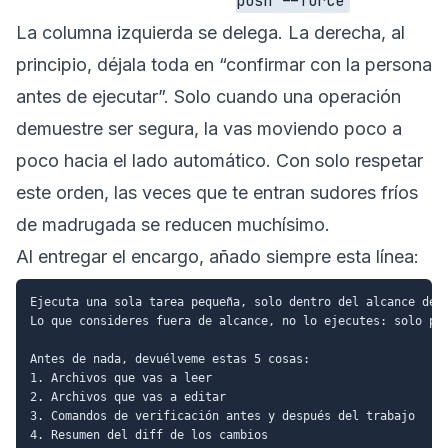
push --force
La columna izquierda se delega. La derecha, al
principio, déjala toda en “confirmar con la persona
antes de ejecutar”. Solo cuando una operación
demuestre ser segura, la vas moviendo poco a
poco hacia el lado automático. Con solo respetar
este orden, las veces que te entran sudores fríos
de madrugada se reducen muchísimo.
Al entregar el encargo, añado siempre esta línea:
Ejecuta una sola tarea pequeña, solo dentro del alcance de e
Lo que consideres fuera de alcance, no lo ejecutes: solo pro
Antes de nada, devuélveme estas 5 cosas:

1. Archivos que vas a leer

2. Archivos que vas a editar

3. Comandos de verificación antes y después del trabajo

4. Resumen del diff de los cambios
