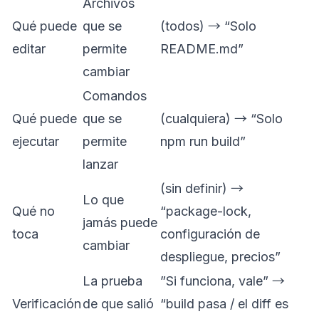
Archivos
Qué puede
que se
(todos) → “Solo
editar
permite
README.md”
cambiar
Comandos
Qué puede
que se
(cualquiera) → “Solo
ejecutar
permite
npm run build”
lanzar
(sin definir) →
Lo que
Qué no
“package-lock,
jamás puede
toca
configuración de
cambiar
despliegue, precios”
La prueba
”Si funciona, vale” →
Verificación
de que salió
“build pasa / el diff es