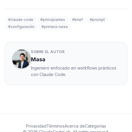
#claude-code
#principiantes
#brief
#prompt
#configuración
#primera-tarea
SOBRE EL AUTOR
Masa
Ingeniero enfocado en workflows prácticos
con Claude Code.
Privacidad
Términos
Acerca de
Categorías
© 2026 ClaudeCodeLab. All rights reserved.