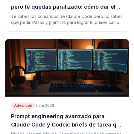
pero te quedas paralizado: cómo dar el
primer paso seguro
Te sabes los comandos de Claude Code pero no sabes
qué pedir. Pasos y plantillas para lograr tu primer cambio
seguro.
Advanced
8 abr 2026
Prompt engineering avanzado para
Claude Code y Codex: briefs de tarea que
sí se pueden revisar