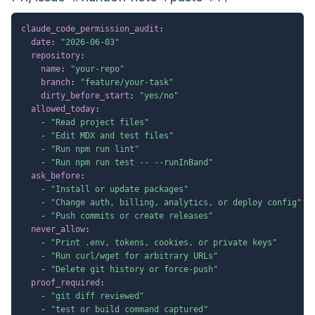
claude_code_permission_audit
:
date
:
"2026-06-03"
repository
:
name
:
"your-repo"
branch
:
"feature/your-task"
dirty_before_start
:
"yes/no"
allowed_today
:
-
"Read project files"
-
"Edit MDX and test files"
-
"Run npm run lint"
-
"Run npm run test -- --runInBand"
ask_before
:
-
"Install or update packages"
-
"Change auth, billing, analytics, or deploy config"
-
"Push commits or create releases"
never_allow
:
-
"Print .env, tokens, cookies, or private keys"
-
"Run curl/wget for arbitrary URLs"
-
"Delete git history or force-push"
proof_required
:
-
"git diff reviewed"
-
"test or build command captured"