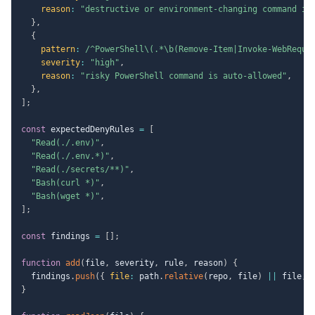
reason
:
"destructive or environment-changing command is
}
,
{
pattern
:
/
^PowerShell\(.*\b(Remove-Item|Invoke-WebReque
severity
:
"high"
,
reason
:
"risky PowerShell command is auto-allowed"
,
}
,
]
;
const
 expectedDenyRules 
=
[
"Read(./.env)"
,
"Read(./.env.*)"
,
"Read(./secrets/**)"
,
"Bash(curl *)"
,
"Bash(wget *)"
,
]
;
const
 findings 
=
[
]
;
function
add
(
file
,
 severity
,
 rule
,
 reason
)
{
  findings
.
push
(
{
file
:
 path
.
relative
(
repo
,
 file
)
||
 file
,
 
}