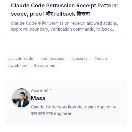
Claude Code Permission Receipt Pattern:
scope, proof और rollback लिखना
Claude Code के लिए permission receipt: allowed actions,
approval boundary, verification commands, rollback
note और revenue CTA checks।
#claude-code
#permissions
#security
#setup
#workflow
#claude-md
लेखक के बारे में
Masa
Claude Code workflow और team adoption पर
काम करने वाला engineer.