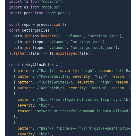
import
 fs 
from
"node:fs"
;
import
 os 
from
"node:os"
;
import
 path 
from
"node:path"
;
const
 repo 
=
 process
.
cwd
(
)
;
const
 settingsFiles 
=
[
  path
.
join
(
os
.
homedir
(
)
,
".claude"
,
"settings.json"
)
,
  path
.
join
(
repo
,
".claude"
,
"settings.json"
)
,
  path
.
join
(
repo
,
".claude"
,
"settings.local.json"
)
,
]
.
filter
(
(
file
)
=>
 fs
.
existsSync
(
file
)
)
;
const
 riskyAllowRules 
=
[
{
pattern
:
/
^Bash$
/
i
,
severity
:
"high"
,
reason
:
"all Bash
{
pattern
:
/
^PowerShell$
/
i
,
severity
:
"high"
,
reason
:
"al
{
pattern
:
/
^(Edit|Write)$
/
i
,
severity
:
"high"
,
reason
:
"
{
pattern
:
/
^WebFetch$
/
i
,
severity
:
"medium"
,
reason
:
"al
{
pattern
:
/
^Bash\((curl|wget|nc|ncat|ssh|scp|rsync)\b.*\
severity
:
"high"
,
reason
:
"network or transfer command is auto-allowed"
,
}
,
{
pattern
:
/
^Bash\(.*\b(rm\s+-[^\)]*r|git\s+push|npm\s+in
severity
:
"high"
,