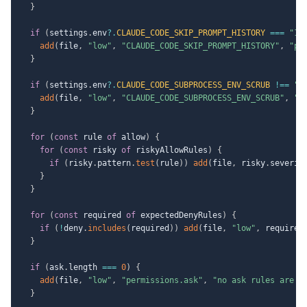
}
if
(
settings
.
env
?.
CLAUDE_CODE_SKIP_PROMPT_HISTORY
===
"1"
add
(
file
,
"low"
,
"CLAUDE_CODE_SKIP_PROMPT_HISTORY"
,
"pr
}
if
(
settings
.
env
?.
CLAUDE_CODE_SUBPROCESS_ENV_SCRUB
!==
"1
add
(
file
,
"low"
,
"CLAUDE_CODE_SUBPROCESS_ENV_SCRUB"
,
"s
}
for
(
const
 rule 
of
 allow
)
{
for
(
const
 risky 
of
 riskyAllowRules
)
{
if
(
risky
.
pattern
.
test
(
rule
)
)
add
(
file
,
 risky
.
severit
}
}
for
(
const
 required 
of
 expectedDenyRules
)
{
if
(
!
deny
.
includes
(
required
)
)
add
(
file
,
"low"
,
 required
}
if
(
ask
.
length 
===
0
)
{
add
(
file
,
"low"
,
"permissions.ask"
,
"no ask rules are d
}