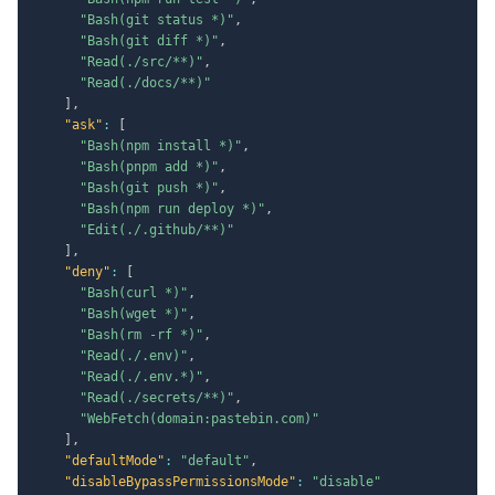
"Bash(git status *)"
,
"Bash(git diff *)"
,
"Read(./src/**)"
,
"Read(./docs/**)"
]
,
"ask"
:
[
"Bash(npm install *)"
,
"Bash(pnpm add *)"
,
"Bash(git push *)"
,
"Bash(npm run deploy *)"
,
"Edit(./.github/**)"
]
,
"deny"
:
[
"Bash(curl *)"
,
"Bash(wget *)"
,
"Bash(rm -rf *)"
,
"Read(./.env)"
,
"Read(./.env.*)"
,
"Read(./secrets/**)"
,
"WebFetch(domain:pastebin.com)"
]
,
"defaultMode"
:
"default"
,
"disableBypassPermissionsMode"
:
"disable"