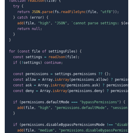
function
readJson
(
file
)
{
try
{
return
JSON
.
parse
(
fs
.
readFileSync
(
file
,
"utf8"
)
)
;
}
catch
(
error
)
{
add
(
file
,
"high"
,
"JSON"
,
`
cannot parse settings: 
${
err
return
null
;
}
}
for
(
const
 file 
of
 settingsFiles
)
{
const
 settings 
=
readJson
(
file
)
;
if
(
!
settings
)
continue
;
const
 permissions 
=
 settings
.
permissions 
??
{
}
;
const
 allow 
=
 Array
.
isArray
(
permissions
.
allow
)
?
 permissi
const
 ask 
=
 Array
.
isArray
(
permissions
.
ask
)
?
 permissions
.
const
 deny 
=
 Array
.
isArray
(
permissions
.
deny
)
?
 permission
if
(
permissions
.
defaultMode 
===
"bypassPermissions"
)
{
add
(
file
,
"high"
,
"permissions.defaultMode"
,
"session s
}
if
(
permissions
.
disableBypassPermissionsMode 
!==
"disable
add
(
file
,
"medium"
,
"permissions.disableBypassPermissio