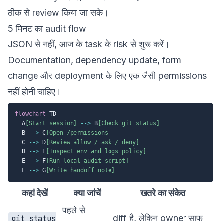
ठीक से review किया जा सके।
5 मिनट का audit flow
JSON से नहीं, आज के task के risk से शुरू करें।
Documentation, dependency update, form
change और deployment के लिए एक जैसी permissions
नहीं होनी चाहिए।
flowchart
 TD

  A
[Start session]
-->
 B
[Check git status]
  B 
-->
 C
[Open /permissions]
  C 
-->
 D
[Review allow / ask / deny]
  D 
-->
 E
[Inspect env and logs policy]
  E 
-->
 F
[Run local audit script]
  F 
-->
 G
[Write handoff note]
कहां देखें
क्या जांचें
खतरे का संकेत
पहले से
diff है, लेकिन owner साफ
git status