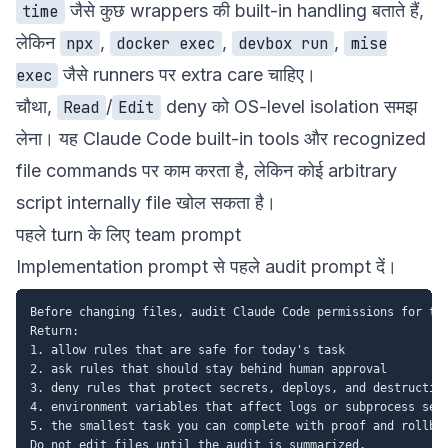
जैसे कुछ wrappers की built-in handling बताते हैं,
time
लेकिन
,
,
,
npx
docker exec
devbox run
mise
जैसे runners पर extra care चाहिए।
exec
चौथा,
/
deny को OS-level isolation समझ
Read
Edit
लेना। यह Claude Code built-in tools और recognized
file commands पर काम करता है, लेकिन कोई arbitrary
script internally file खोल सकता है।
पहले turn के लिए team prompt
Implementation prompt से पहले audit prompt दें।
Before changing files, audit Claude Code permissions for thi
Return:

1. allow rules that are safe for today's task

2. ask rules that should stay behind human approval

3. deny rules that protect secrets, deploys, and destructive
4. environment variables that affect logs or subprocess secr
5. the smallest task you can complete with proof and rollbac