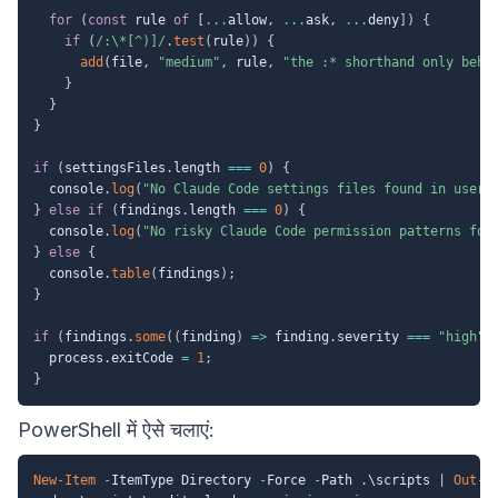
for
(
const
 rule 
of
[
...
allow
,
...
ask
,
...
deny
]
)
{
if
(
/
:\*[^)]
/
.
test
(
rule
)
)
{
add
(
file
,
"medium"
,
 rule
,
"the :* shorthand only beha
}
}
}
if
(
settingsFiles
.
length 
===
0
)
{
  console
.
log
(
"No Claude Code settings files found in user 
}
else
if
(
findings
.
length 
===
0
)
{
  console
.
log
(
"No risky Claude Code permission patterns fou
}
else
{
  console
.
table
(
findings
)
;
}
if
(
findings
.
some
(
(
finding
)
=>
 finding
.
severity 
===
"high"
)
  process
.
exitCode 
=
1
;
}
PowerShell में ऐसे चलाएं:
New-Item
-
ItemType Directory 
-
Force 
-
Path 
.
\scripts 
|
Out-N