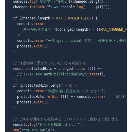
  console
.
log
(
`
変更ファイル数: 
${
changed
.
length
}
`
)
;
  changed
.
forEach
(
(
f
)
=>
 console
.
log
(
`
  - 
${
f
}
`
)
)
;
if
(
changed
.
length 
>
MAX_CHANGED_FILES
)
{
    console
.
error
(
`
差分が広すぎます（
${
changed
.
length
}
 > 
${
MAX_CHANGED_FIL
)
;
    console
.
error
(
"一度 git checkout で戻し、修正を小さく分け
    process
.
exit
(
1
)
;
}
// 保護領域に手が入っていないかを確認する
const
 protectedHits 
=
 changed
.
filter
(
(
f
)
=>
/
(^|\/)\.env|auth|billing|deploy
/
i
.
test
(
f
)
,
)
;
if
(
protectedHits
.
length 
>
0
)
{
    console
.
error
(
"保護領域に変更が入っています:"
)
;
    protectedHits
.
forEach
(
(
f
)
=>
 console
.
error
(
`
  - 
${
f
}
`
)
)
    process
.
exit
(
1
)
;
}
// ビルドが通るかを確認する（プロジェクトに合わせて差し替え）
  console
.
log
(
"ビルドを確認します..."
)
;
run
(
"npm run build"
)
;