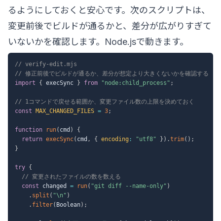
るようにしておくと安心です。次のスクリプトは、
変更前後でビルドが通るかと、差分が広がりすぎて
いないかを確認します。Node.jsで動きます。
// verify-edit.mjs
// 修正前後でビルドが通るか、差分が想定より大きくないかを確認する
import
{
 execSync 
}
from
"node:child_process"
;
// 1コマンドで戻せる範囲か、変更ファイル数の上限を決めておく
const
MAX_CHANGED_FILES
=
3
;
function
run
(
cmd
)
{
return
execSync
(
cmd
,
{
encoding
:
"utf8"
}
)
.
trim
(
)
;
}
try
{
// 変更されたファイルの数を数える
const
 changed 
=
run
(
"git diff --name-only"
)
.
split
(
"\n"
)
.
filter
(
Boolean
)
;