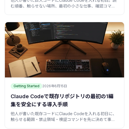
他人が書いた巨大コードにClaude Codeを入れる初日。読
む順番、触らせない場所、最初の小さな仕事、確認コマン
ドを30分で1枚にまとめる手順を紹介します。
Getting Started
2026年6月15日
Claude Codeで既存リポジトリの最初の1編
集を安全にする導入手順
他人が書いた既存コードにClaude Codeを入れる初日に、
触らせる範囲・禁止領域・検証コマンドを先に決めて事故
を防ぐ実践手順。