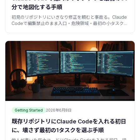
分で地図化する手順
初見のリポジトリにいきなり修正を頼むと事故る。Claude
Codeで編集禁止のまま入口・危険領域・最初の小タスクを
洗い出す、僕の30分repo map術を実例つきで。
Getting Started
2026年6月8日
既存リポジトリにClaude Codeを入れる初日
に、壊さず最初の1タスクを選ぶ手順