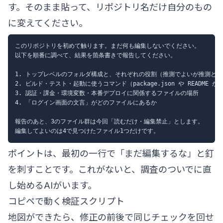
す。そのまま貼って、リポジトリ名だけ自分のもの
に変えてください。
このリポジトリを初めて触ります。まだ何も編集しないでください。

以下を順番に調べて、結果を箇条書きで報告してください。

1. トップレベルのフォルダ構成と、それぞれの役割（推測でよいが推測と明
2. ビルド・テスト・起動に使うコマンド（package.json や README から
3. 認証・課金・環境変数・本番デプロイに関係するファイルの場所

4. 「ログイン画面の文言」がどのファイルにあるか

報告のあと、3のファイル群は今回「読むだけ・編集禁止」とします。

ポイントは、最初の一行で「まだ編集するな」と釘
を刺すことです。これがないと、調査のついでに直
し始めるAIがいます。
コピペで動く検証スクリプト
地図ができたら、修正の前後で同じチェックを回せ