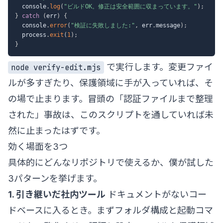
  console
.
log
(
"ビルドOK。修正は安全範囲に収まっています。"
)
;
}
catch
(
err
)
{
  console
.
error
(
"検証に失敗しました:"
,
 err
.
message
)
;
  process
.
exit
(
1
)
;
}
で実行します。変更ファイ
node verify-edit.mjs
ルが多すぎたり、保護領域に手が入っていれば、そ
の場で止まります。冒頭の「認証ファイルまで整理
された」事故は、このスクリプトを通していれば未
然に止まったはずです。
効く場面を3つ
具体的にどんなリポジトリで使えるか、僕が試した
3パターンを挙げます。
1. 引き継いだ社内ツール
ドキュメントがないコー
ドベースに入るとき。まずフォルダ構成と起動コマ