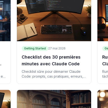
Getting Started
27 mai 2026
Ge
Checklist des 30 premières
Ru
minutes avec Claude Code
Cl
di
Checklist sûre pour démarrer Claude
Run
 et
Code: prompts, cas pratiques, erreurs,
tâc
5
scripts et vérification.
vér
han