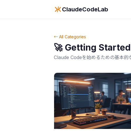
ClaudeCodeLab
← All Categories
🚀
Getting Started
Claude Codeを始めるための