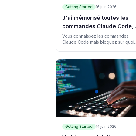
Getting Started
16 juin 2026
J'ai mémorisé toutes les
commandes Claude Code, 
mes doigts se figent : le
Vous connaissez les commandes
Claude Code mais bloquez sur quoi
premier geste sûr
demander ? La méthode pour réussi
une première modification sûre.
Getting Started
14 juin 2026