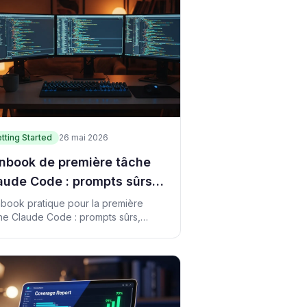
tting Started
26 mai 2026
nbook de première tâche
aude Code : prompts sûrs,
ff et revue avant commit
book pratique pour la première
he Claude Code : prompts sûrs,
ification, revue git diff et note de
doff.