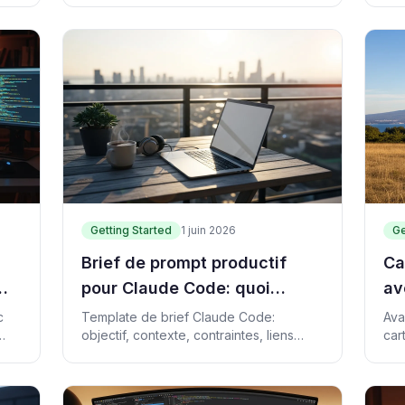
Getting Started
1 juin 2026
Ge
Brief de prompt productif
Ca
pour Claude Code: quoi
av
fournir en premier
sû
c
Template de brief Claude Code:
Ava
objectif, contexte, contraintes, liens
car
protégés, commande de preuve et
pre
définition du terminé.