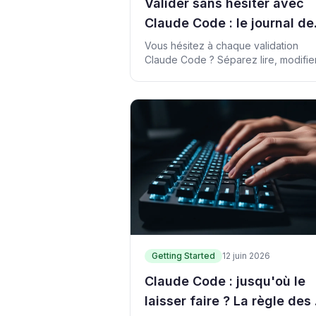
Valider sans hésiter avec
Claude Code : le journal de
décisions
Vous hésitez à chaque validation
Claude Code ? Séparez lire, modifier
read/edit/run/deploy
exécuter, publier et tenez un journal
décisions au quotidien.
Getting Started
12 juin 2026
Claude Code : jusqu'où le
laisser faire ? La règle des