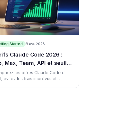
tting Started
8 avr. 2026
rifs Claude Code 2026 :
o, Max, Team, API et seuil
 rentabilité
parez les offres Claude Code et
I, évitez les frais imprévus et
culez l'option adaptée à votre
ge.