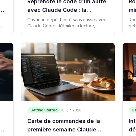
Reprendre le code d'un autre
Ro
avec Claude Code : la
mi
première heure
po
Ouvrir un dépôt hérité sans casse avec
Rou
,
Claude Code : délimiter la lecture,
déb
 de
choisir une commande de preuve, partir
rep
d'un correctif réversible.
pro
Getting Started
10 juin 2026
Ge
Carte de commandes de la
In
 4
première semaine Claude
dé