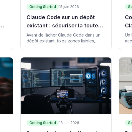
Getting Started
15 juin 2026
Ge
Claude Code sur un dépôt
Co
et
existant : sécuriser la toute
Cl
première modification
po
Avant de lâcher Claude Code dans un
Un 
dépôt existant, fixez zones lisibles,
acc
r
interdites et commande de vérification
Cod
pour éviter l'accident.
rol
Getting Started
13 juin 2026
Ge