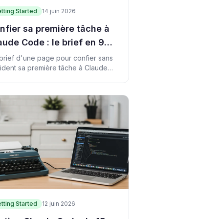
tting Started
14 juin 2026
nfier sa première tâche à
aude Code : le brief en 9
ints
brief d'une page pour confier sans
ident sa première tâche à Claude
e : objectif, périmètre, vérification,
lback. Avec exemples.
tting Started
12 juin 2026