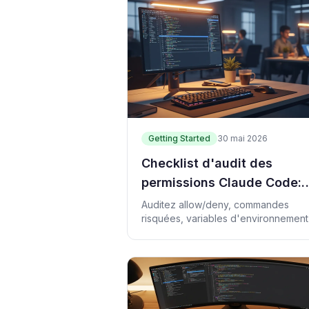
Getting Started
30 mai 2026
Checklist d'audit des
permissions Claude Code:
vérifier allow/deny en 5
Auditez allow/deny, commandes
risquées, variables d'environnement
minutes
logs Claude Code chaque matin en 
minutes.