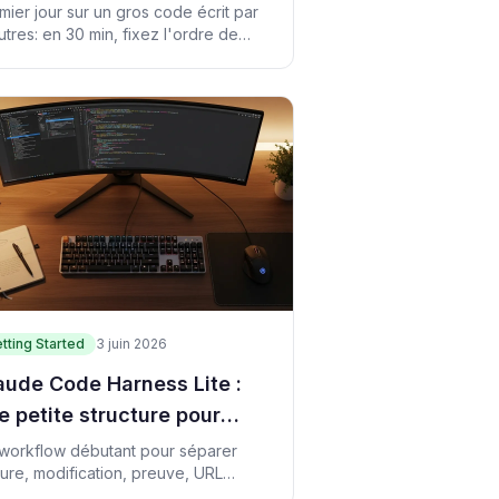
emière tâche sans rien
mier jour sur un gros code écrit par
utres: en 30 min, fixez l'ordre de
sser
ture, les zones interdites et la
mière tâche sûre.
tting Started
3 juin 2026
aude Code Harness Lite :
e petite structure pour
anger sans dériver
workflow débutant pour séparer
ture, modification, preuve, URL
lique et CTA de revenus.