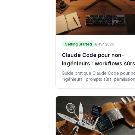
Getting Started
8 avr. 2026
Claude Code pour non-
ingénieurs : workflows sûrs
prompts, permissions et
Guide pratique Claude Code pour n
ingénieurs : prompts sûrs, permission
usages métier
risques, cas d’usage et checklist.