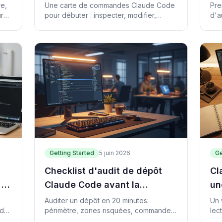
Code : 12 commandes dans
pr
re,
Une carte de commandes Claude Code
Pre
ur
pour débuter : inspecter, modifier,
d'a
l'ordre
ca
s
vérifier et transmettre sans chaos.
lec
pre
Getting Started
5 juin 2026
Ge
Checklist d'audit de dépôt
Cl
 le
Claude Code avant la
un
ès
première modification
ch
Auditer un dépôt en 20 minutes:
Un 
 de
périmètre, zones risquées, commandes
lec
de preuve et CTA revenus.
pub