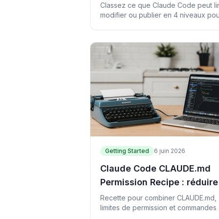
niveaux d'autonomie
Classez ce que Claude Code peut li
modifier ou publier en 4 niveaux po
éviter la fatigue des validations et le
accidents.
Getting Started
6 juin 2026
Claude Code CLAUDE.md
Permission Recipe : réduire
contexte répété et les acc
Recette pour combiner CLAUDE.md,
limites de permission et commandes
risqués
preuve avec Claude Code.