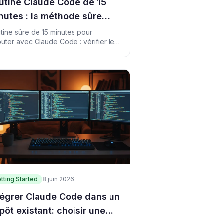
utine Claude Code de 15
nutes : la méthode sûre
ur débuter chaque matin
tine sûre de 15 minutes pour
uter avec Claude Code : vérifier le
o, choisir une petite tâche, la
uver. Script à copier inclus.
tting Started
8 juin 2026
tégrer Claude Code dans un
pôt existant: choisir une