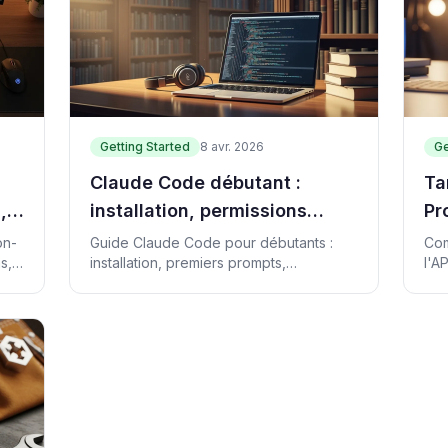
Getting Started
8 avr. 2026
Ge
Claude Code débutant :
Ta
,
installation, permissions
Pr
sûres et première session
de
on-
Guide Claude Code pour débutants :
Com
s,
installation, premiers prompts,
l'AP
utile
permissions sûres, lecture de code
cal
existant et erreurs à éviter.
usa