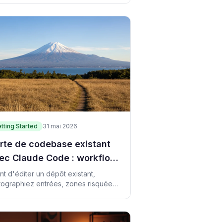
tting Started
31 mai 2026
rte de codebase existant
ec Claude Code : workflow
r en 45 minutes
nt d'éditer un dépôt existant,
tographiez entrées, zones risquées,
uves, handoff et premier patch sûr.