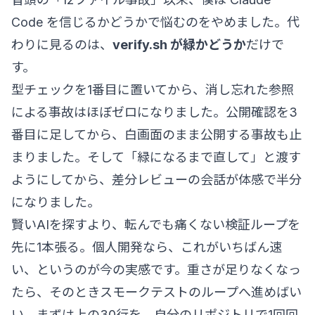
Code を信じるかどうかで悩むのをやめました。代
わりに見るのは、
verify.sh が緑かどうか
だけで
す。
型チェックを1番目に置いてから、消し忘れた参照
による事故はほぼゼロになりました。公開確認を3
番目に足してから、白画面のまま公開する事故も止
まりました。そして「緑になるまで直して」と渡す
ようにしてから、差分レビューの会話が体感で半分
になりました。
賢いAIを探すより、転んでも痛くない検証ループを
先に1本張る。個人開発なら、これがいちばん速
い、というのが今の実感です。重さが足りなくなっ
たら、そのとき
スモークテストのループ
へ進めばい
い。まずは上の30行を、自分のリポジトリで1回回