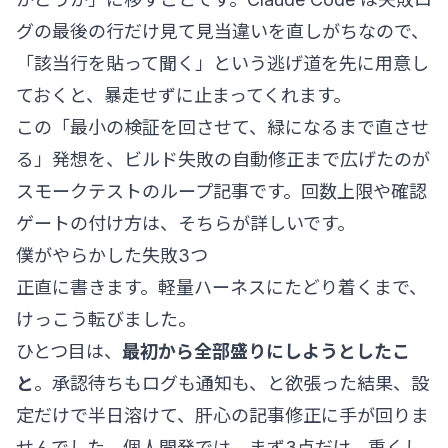
グの最後の行だけ見て見当違いを直しがちなので、
「該当行を貼って聞く」という逃げ道を先に用意し
ておくと、暴走せずに止まってくれます。
この「最小の検証を回させて、緑になるまで直させ
る」発想を、ビルド失敗の自動修正まで広げたのが
スモークテストのループ記事
です。回数上限や確認
ゲートの付け方は、そちらが詳しいです。
僕がやらかした失敗3つ
正直に書きます。軽量ハーネスにたどり着くまで、
けっこう転びました。
ひとつ目は、
最初から全部盛りにしようとしたこ
と
。承認待ちもログも通知も、と欲張った結果、設
定だけで半日溶けて、肝心の記事修正に手が回りま
せんでした。個人開発では、まず3点だけ。重くし