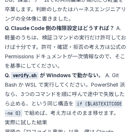
卒業します。判断のしかたは
ハーネスエンジニアリ
ングの全体像
に書きました。
Q. Claude Code 側の権限設定はどうすれば？
A.
軽量のうちは、検証コマンドの実行だけ許可してお
けば十分です。許可・確認・拒否の考え方は公式の
Permissions ドキュメント
が一次情報なので、そこ
を基準にしてください。
Q.
が Windows で動かない。
A. Git
verify.sh
Bash か WSL で実行してください。PowerShell 派
なら、3つのコマンドを順に呼んで途中で失敗した
ら止める、という同じ構造を
if ($LASTEXITCODE
で組めば、考え方はそのまま移せます。
-ne 0)
実際に試した結果
冒頭の「12ファイル事故」以来、僕は Claude