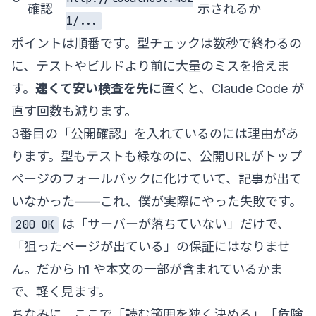
確認
示されるか
1/...
ポイントは順番です。型チェックは数秒で終わるの
に、テストやビルドより前に大量のミスを拾えま
す。
速くて安い検査を先に
置くと、Claude Code が
直す回数も減ります。
3番目の「公開確認」を入れているのには理由があ
ります。型もテストも緑なのに、公開URLがトップ
ページのフォールバックに化けていて、記事が出て
いなかった——これ、僕が実際にやった失敗です。
は「サーバーが落ちていない」だけで、
200 OK
「狙ったページが出ている」の保証にはなりませ
ん。だから h1 や本文の一部が含まれているかま
で、軽く見ます。
ちなみに、ここで「読む範囲を狭く決める」「危険