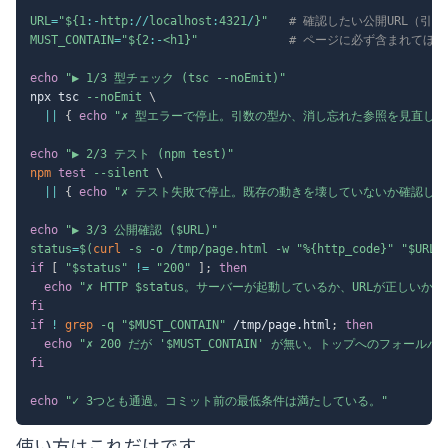
URL
=
"
${1
:-
http
:
/
/
localhost
:
4321
/
}
"
# 確認したい公開URL（引
MUST_CONTAIN
=
"
${2
:-
<h1}
"
# ページに必ず含まれてほ
echo
"▶ 1/3 型チェック (tsc --noEmit)"
npx tsc 
--noEmit
\
||
{
echo
"✗ 型エラーで停止。引数の型か、消し忘れた参照を見直して
echo
"▶ 2/3 テスト (npm test)"
npm
test
--silent
\
||
{
echo
"✗ テスト失敗で停止。既存の動きを壊していないか確認して
echo
"▶ 3/3 公開確認 (
$URL
)"
status
=
$(
curl
-s
-o
 /tmp/page.html 
-w
"%{http_code}"
"
$URL
"
if
[
"
$status
"
!=
"200"
]
;
then
echo
"✗ HTTP 
$status
。サーバーが起動しているか、URLが正しいか確
fi
if
!
grep
-q
"
$MUST_CONTAIN
"
 /tmp/page.html
;
then
echo
"✗ 200 だが '
$MUST_CONTAIN
' が無い。トップへのフォールバ
fi
echo
"✓ 3つとも通過。コミット前の最低条件は満たしている。"
使い方はこれだけです。