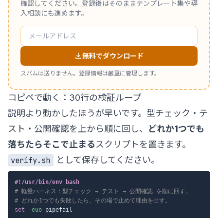
確認してください。登録後はそのままテンプレート集や導
入相談にも進めます。
無料でダウンロード
スパムは送りません。登録情報は厳重に管理します。
コピペで動く：30行の検証ループ
説明より動かしたほうが早いです。型チェック・テ
スト・公開確認を上から順に回し、
どれか1つでも
落ちたらそこで止まる
スクリプトを置きます。
として保存してください。
verify.sh
#!/usr/bin/env bash
# 軽量ハーネス：型チェック → テスト → 公開確認 を順に回す。
# どれか1つでも失敗したら、その場で止めて理由を出す。
set
-euo
 pipefail
