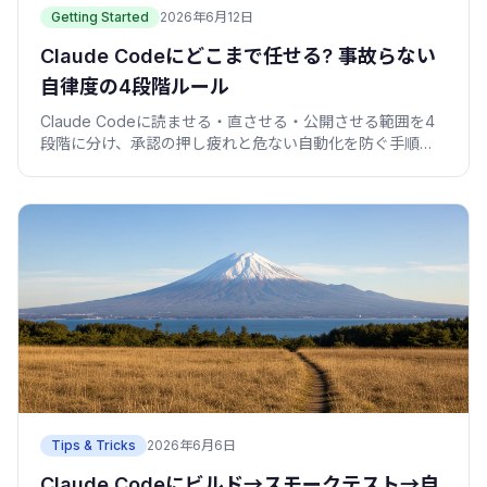
Getting Started
2026年6月12日
Claude Codeにどこまで任せる? 事故らない
自律度の4段階ルール
Claude Codeに読ませる・直させる・公開させる範囲を4
段階に分け、承認の押し疲れと危ない自動化を防ぐ手順
を、コピペできる設定つきで紹介します。
Tips & Tricks
2026年6月6日
Claude Codeにビルド→スモークテスト→自