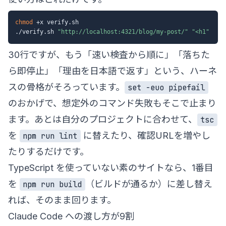
chmod
 +x verify.sh

./verify.sh 
"http://localhost:4321/blog/my-post/"
"<h1"
30行ですが、もう「速い検査から順に」「落ちた
ら即停止」「理由を日本語で返す」という、ハーネ
スの骨格がそろっています。
set -euo pipefail
のおかげで、想定外のコマンド失敗もそこで止まり
ます。あとは自分のプロジェクトに合わせて、
tsc
を
に替えたり、確認URLを増やし
npm run lint
たりするだけです。
TypeScript を使っていない素のサイトなら、1番目
を
（ビルドが通るか）に差し替え
npm run build
れば、そのまま回ります。
Claude Code への渡し方が9割