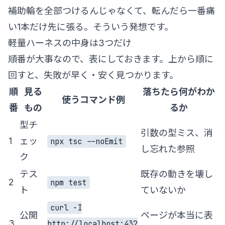
補助輪を全部つけるんじゃなくて、転んだら一番痛
い1本だけ先に張る。そういう発想です。
軽量ハーネスの中身は3つだけ
順番が大事なので、表にしておきます。上から順に
回すと、失敗が早く・安く見つかります。
順
見る
落ちたら何がわか
使うコマンド例
番
もの
るか
型チ
引数の型ミス、消
1
ェッ
npx tsc --noEmit
し忘れた参照
ク
テス
既存の動きを壊し
2
npm test
ト
ていないか
curl -I
公開
ページが本当に表
3
http://localhost:432