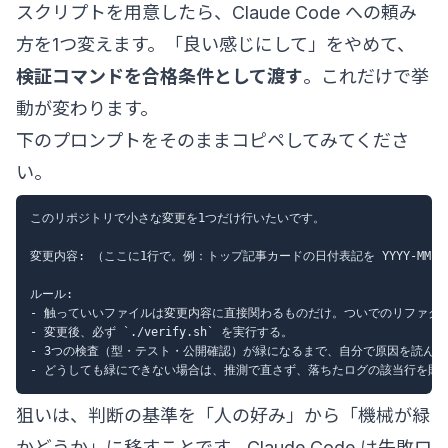
スクリプトを用意したら、Claude Code への頼み
方を1つ変えます。「良い感じにして」をやめて、
検証コマンドを合格条件として渡す
。これだけで挙
動が変わります。
下のプロンプトをそのままコピペしてみてくださ
い。
このリポジトリで小さな変更を1つだけ行いたいです。

変更内容: （ここに1行で。例：トップ記事カードの日付表記を YYYY-MM-DD
ルール:

- 触っていいファイルは変更内容に直接関わるものだけ。ついでのリファクタ
- 変更後、必ず `./verify.sh` を実行する。

- 3つの検査（型・テスト・公開確認）が緑になるまで、自分で原因を読んで
狙いは、判断の基準を「人の好み」から「機械が緑
かどうか」に移すことです。Claude Code は失敗ロ