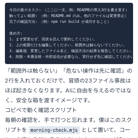
今日の最小タスク: （ここに一文。例: READMEの導入3行を書き直す）

触ってよい範囲: （例: README.md のみ。他のファイルは変更禁止）

完了の確認方法: （例: npm run build が成功すること）

進め方:

1. まず変更せず、現状を読んで要約してください。

2. 上の範囲だけを編集してください。範囲外は触らないでください。

3. 編集後、変更したファイル名と、確認方法の結果を報告してください。

「範囲外は触らない」「危ない操作は先に確認」の
2行を入れておくだけで、冒頭の23ファイル事故は
ほぼ起きなくなります。AIに自由を与えるのではな
く、安全な箱を渡すイメージです。
コピペで動く確認スクリプト
毎朝の確認を、手で打つと忘れます。僕はこのスク
リプトを
として置いて、コー
morning-check.mjs