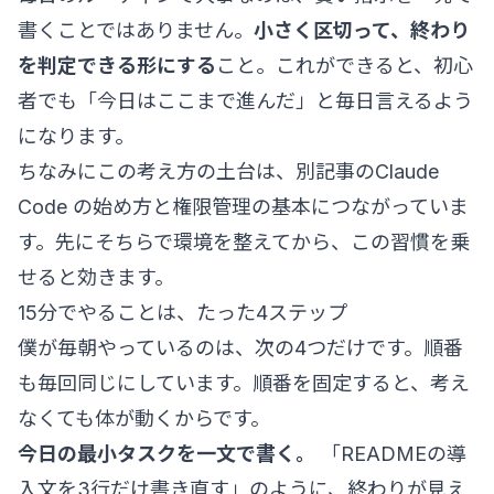
書くことではありません。
小さく区切って、終わり
を判定できる形にする
こと。これができると、初心
者でも「今日はここまで進んだ」と毎日言えるよう
になります。
ちなみにこの考え方の土台は、別記事の
Claude
Code の始め方
と
権限管理の基本
につながっていま
す。先にそちらで環境を整えてから、この習慣を乗
せると効きます。
15分でやることは、たった4ステップ
僕が毎朝やっているのは、次の4つだけです。順番
も毎回同じにしています。順番を固定すると、考え
なくても体が動くからです。
今日の最小タスクを一文で書く。
「READMEの導
入文を3行だけ書き直す」のように、終わりが見え