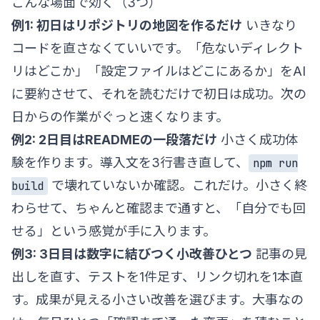
こんな場面で効く（3つ）
例1: 初日はリポジトリの地図を作るだけ
いきなり
コードを直さなくていいです。「危ないディレクト
リはどこか」「設定ファイルはどこにあるか」をAI
に要約させて、それを読むだけで初日は成功。次の
日からの作業がぐっと速くなります。
例2: 2日目はREADMEの一段落だけ
小さく成功体
験を作ります。導入文を3行書き直して、
npm run
で壊れていないか確認。これだけ。小さく終
build
わらせて、ちゃんと確認まで通すと、「自分でも回
せる」という感覚が手に入ります。
例3: 3日目は数字に結びつく小改善ひとつ
記事の見
出しを直す、テストを1件足す、リンク切れを1本直
す。成果が見える小さい改善を選びます。大事なの