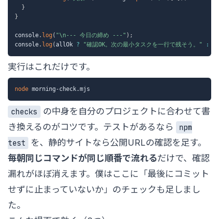
}
}
console
.
log
(
"\n--- 今日の締め ---"
)
;
console
.
log
(
allOk 
?
"確認OK。次の最小タスクを一行で残そう。"
:
"
実行はこれだけです。
node
の中身を自分のプロジェクトに合わせて書
checks
き換えるのがコツです。テストがあるなら
npm
を、静的サイトなら公開URLの確認を足す。
test
毎朝同じコマンドが同じ順番で流れる
だけで、確認
漏れがほぼ消えます。僕はここに「最後にコミット
せずに止まっていないか」のチェックも足しまし
た。