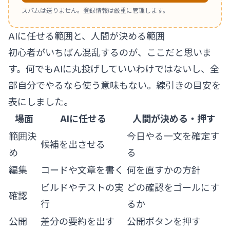
スパムは送りません。登録情報は厳重に管理します。
AIに任せる範囲と、人間が決める範囲
初心者がいちばん混乱するのが、ここだと思いま
す。何でもAIに丸投げしていいわけではないし、全
部自分でやるなら使う意味もない。線引きの目安を
表にしました。
場面
AIに任せる
人間が決める・押す
範囲決
今日やる一文を確定す
候補を出させる
め
る
編集
コードや文章を書く
何を直すかの方針
ビルドやテストの実
どの確認をゴールにす
確認
行
るか
公開
差分の要約を出す
公開ボタンを押す