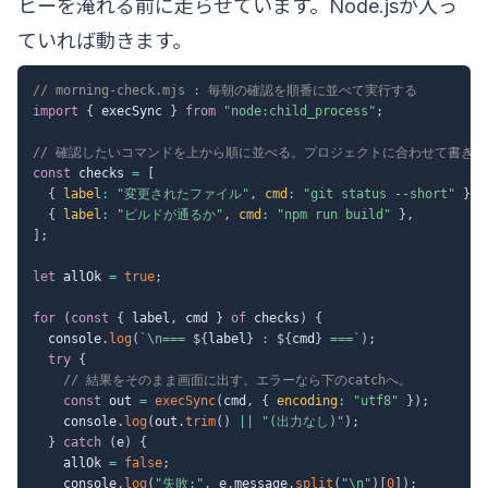
ヒーを淹れる前に走らせています。Node.jsが入っ
ていれば動きます。
// morning-check.mjs : 毎朝の確認を順番に並べて実行する
import
{
 execSync 
}
from
"node:child_process"
;
// 確認したいコマンドを上から順に並べる。プロジェクトに合わせて書き
const
 checks 
=
[
{
label
:
"変更されたファイル"
,
cmd
:
"git status --short"
}
,
{
label
:
"ビルドが通るか"
,
cmd
:
"npm run build"
}
,
]
;
let
 allOk 
=
true
;
for
(
const
{
 label
,
 cmd 
}
of
 checks
)
{
  console
.
log
(
`
\n=== 
${
label
}
 : 
${
cmd
}
 ===
`
)
;
try
{
// 結果をそのまま画面に出す。エラーなら下のcatchへ。
const
 out 
=
execSync
(
cmd
,
{
encoding
:
"utf8"
}
)
;
    console
.
log
(
out
.
trim
(
)
||
"(出力なし)"
)
;
}
catch
(
e
)
{
    allOk 
=
false
;
    console
.
log
(
"失敗:"
,
 e
.
message
.
split
(
"\n"
)
[
0
]
)
;