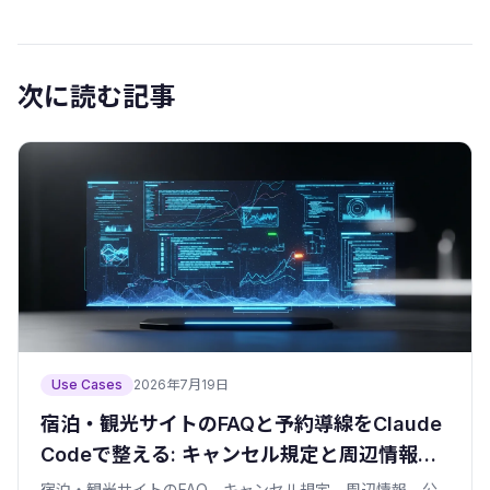
次に読む記事
Use Cases
2026年7月19日
宿泊・観光サイトのFAQと予約導線をClaude
Codeで整える: キャンセル規定と周辺情報の
見せ方
宿泊・観光サイトのFAQ、キャンセル規定、周辺情報、公