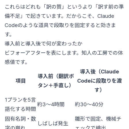
これらはどれも「訳の質」というより「訳す前の準
備不足」で起きています。だからこそ、Claude
Codeのような道具で段取りを固定すると効きま
す。
導入前と導入後で何が変わったか
ビフォーアフターを表にします。知人の工房での体
感値です。
導入後（Claude
導入前（翻訳ボ
項目
Codeに段取りを渡
タン＋手直し）
す）
1プランを5言
約3〜4時間
約30〜40分
語化する時間
固有名詞・数
雛形で固定、機械チ
しばしば発生
字の崩れ
ェックで検出