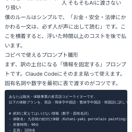
人
そもそもAIに渡さない
り扱い
僕のルールはシンプルで、「お金・安全・法律にか
かわる一文は、必ず人が声に出して読む」です。こ
こを横着すると、浮いた時間以上のコストを後で払
います。
コピペで使えるプロンプト雛形
まず、訳の土台になる「情報を固定する」プロンプ
トです。Claude Codeにそのまま貼って使えます。
固有名詞や数字を最初に表で渡すのがコツです。
あなたは観光・体験事業の多言語コピーライターです。

以下の体験プランを、英語・簡体字中国語・繁体字中国語・韓国語に訳してく
# 絶対に変えてはいけない情報（数字・固有名詞）

- 体験名: 九谷焼の絵付け体験（Kutani-yaki porcelain painting）

- 所要時間: 90分

- 定員: 1回6名
