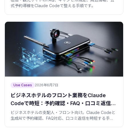
式予約導線をClaude Codeで整える手順です。
Use Cases
2026年6月7日
ビジネスホテルのフロント業務をClaude
Codeで時短：予約確認・FAQ・口コミ返信を
仕組み化する
ビジネスホテルの支配人・フロント向け。Claude Codeと
生成AIで予約確認、FAQ対応、口コミ返信を時短する手
順、プロンプト雛形、検証スクリプト、個人情報の注意点