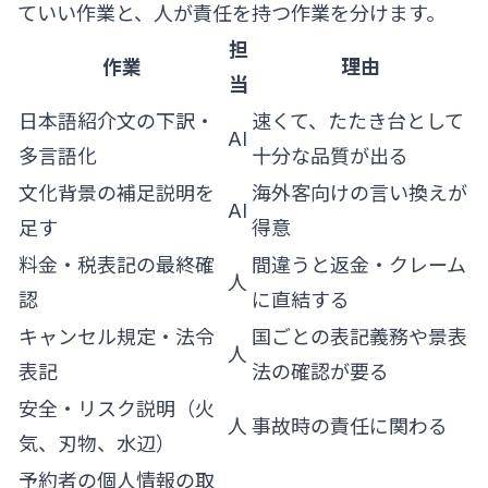
ていい作業と、人が責任を持つ作業を分けます。
担
作業
理由
当
日本語紹介文の下訳・
速くて、たたき台として
AI
多言語化
十分な品質が出る
文化背景の補足説明を
海外客向けの言い換えが
AI
足す
得意
料金・税表記の最終確
間違うと返金・クレーム
人
認
に直結する
キャンセル規定・法令
国ごとの表記義務や景表
人
表記
法の確認が要る
安全・リスク説明（火
人
事故時の責任に関わる
気、刃物、水辺）
予約者の個人情報の取