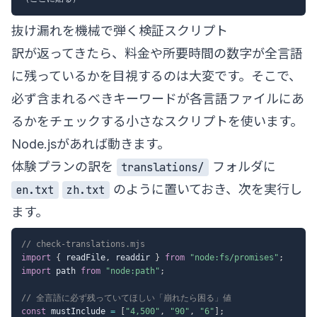
抜け漏れを機械で弾く検証スクリプト
訳が返ってきたら、料金や所要時間の数字が全言語
に残っているかを目視するのは大変です。そこで、
必ず含まれるべきキーワードが各言語ファイルにあ
るかをチェックする小さなスクリプトを使います。
Node.jsがあれば動きます。
体験プランの訳を
フォルダに
translations/
のように置いておき、次を実行し
en.txt
zh.txt
ます。
// check-translations.mjs
import
{
 readFile
,
 readdir 
}
from
"node:fs/promises"
;
import
 path 
from
"node:path"
;
// 全言語に必ず残っていてほしい「崩れたら困る」値
const
 mustInclude 
=
[
"4,500"
,
"90"
,
"6"
]
;