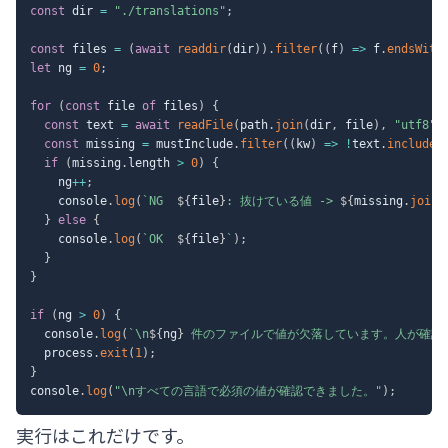
const
 dir 
=
"./translations"
;
const
 files 
=
(
await
readdir
(
dir
)
)
.
filter
(
(
f
)
=>
 f
.
endsWith
let
 ng 
=
0
;
for
(
const
 file 
of
 files
)
{
const
 text 
=
await
readFile
(
path
.
join
(
dir
,
 file
)
,
"utf8"
)
const
 missing 
=
 mustInclude
.
filter
(
(
kw
)
=>
!
text
.
includes
if
(
missing
.
length 
>
0
)
{
    ng
++
;
    console
.
log
(
`
NG  
${
file
}
: 抜けている値 -> 
${
missing
.
join
(
}
else
{
    console
.
log
(
`
OK  
${
file
}
`
)
;
}
}
if
(
ng 
>
0
)
{
  console
.
log
(
`
\n
${
ng
}
 件のファイルで値が欠落しています。人が確認
  process
.
exit
(
1
)
;
}
console
.
log
(
"\nすべての言語で必須の値が確認できました。"
)
;
実行はこれだけです。