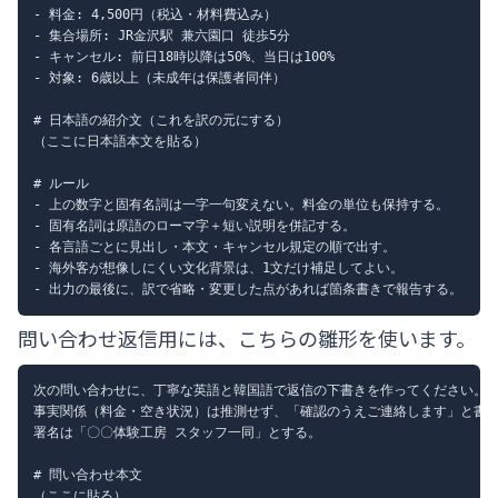
- 料金: 4,500円（税込・材料費込み）

- 集合場所: JR金沢駅 兼六園口 徒歩5分

- キャンセル: 前日18時以降は50%、当日は100%

- 対象: 6歳以上（未成年は保護者同伴）

# 日本語の紹介文（これを訳の元にする）

（ここに日本語本文を貼る）

# ルール

- 上の数字と固有名詞は一字一句変えない。料金の単位も保持する。

- 固有名詞は原語のローマ字＋短い説明を併記する。

- 各言語ごとに見出し・本文・キャンセル規定の順で出す。

- 海外客が想像しにくい文化背景は、1文だけ補足してよい。

問い合わせ返信用には、こちらの雛形を使います。
次の問い合わせに、丁寧な英語と韓国語で返信の下書きを作ってください。

事実関係（料金・空き状況）は推測せず、「確認のうえご連絡します」と書く
署名は「〇〇体験工房 スタッフ一同」とする。

# 問い合わせ本文
