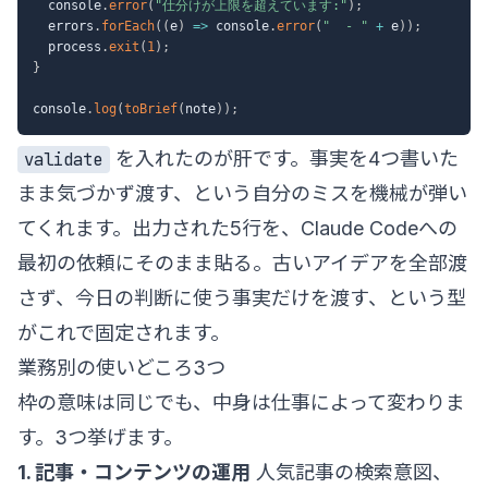
  console
.
error
(
"仕分けが上限を超えています:"
)
;
  errors
.
forEach
(
(
e
)
=>
 console
.
error
(
"  - "
+
 e
)
)
;
  process
.
exit
(
1
)
;
}
console
.
log
(
toBrief
(
note
)
)
;
を入れたのが肝です。事実を4つ書いた
validate
まま気づかず渡す、という自分のミスを機械が弾い
てくれます。出力された5行を、Claude Codeへの
最初の依頼にそのまま貼る。古いアイデアを全部渡
さず、今日の判断に使う事実だけを渡す、という型
がこれで固定されます。
業務別の使いどころ3つ
枠の意味は同じでも、中身は仕事によって変わりま
す。3つ挙げます。
1. 記事・コンテンツの運用
人気記事の検索意図、