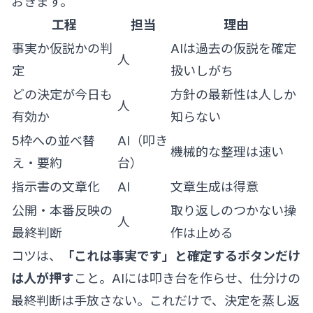
おきます。
工程
担当
理由
事実か仮説かの判
AIは過去の仮説を確定
人
定
扱いしがち
どの決定が今日も
方針の最新性は人しか
人
有効か
知らない
5枠への並べ替
AI（叩き
機械的な整理は速い
え・要約
台）
指示書の文章化
AI
文章生成は得意
公開・本番反映の
取り返しのつかない操
人
最終判断
作は止める
コツは、
「これは事実です」と確定するボタンだけ
は人が押す
こと。AIには叩き台を作らせ、仕分けの
最終判断は手放さない。これだけで、決定を蒸し返