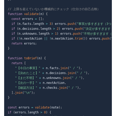
// 上限を超えていないか機械的にチェック（仕分けの自己点検）
function
validate
(
n
)
{
const
 errors 
=
[
]
;
if
(
n
.
facts
.
length 
>
3
)
 errors
.
push
(
"事実が多すぎます（3つま
if
(
n
.
decisions
.
length 
>
2
)
 errors
.
push
(
"決定が多すぎます（2
if
(
n
.
unknowns
.
length 
>
1
)
 errors
.
push
(
"不明が多すぎます（1
if
(
!
n
.
nextAction 
||
!
n
.
nextAction
.
trim
(
)
)
 errors
.
push
(
"
return
 errors
;
}
function
toBrief
(
n
)
{
return
[
"【今日の事実】"
+
 n
.
facts
.
join
(
" / "
)
,
"【決めたこと】"
+
 n
.
decisions
.
join
(
" / "
)
,
"【まだ不明】"
+
 n
.
unknowns
.
join
(
" / "
)
,
"【次の一手】"
+
 n
.
nextAction
,
"【確認方法】"
+
 n
.
checks
.
join
(
" / "
)
,
]
.
join
(
"\n"
)
;
}
const
 errors 
=
validate
(
note
)
;
if
(
errors
.
length 
>
0
)
{