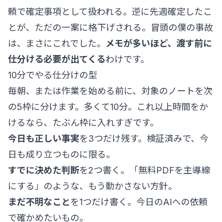
頼で確定事項として扱われる。逆に先週確定したこ
とが、ただの一案に格下げされる。冒頭の僕の事故
は、まさにこれでした。
メモが多いほど、渡す前に
仕分ける必要が出てくる
わけです。
10分でやる仕分けの型
毎朝、または作業を始める前に、対象のノートを次
の5枠に分けます。多くて10分。これ以上時間をか
けるなら、たぶん枠に入れすぎです。
今日も正しい事実
を3つだけ残す。検証済みで、今
日も成り立つものに限る。
すでに決めた判断
を2つ書く。「無料PDFを主導線
にする」のような、もう動かさない方針。
まだ不明なこと
を1つだけ書く。今日のAIへの依頼
で確かめたいもの。