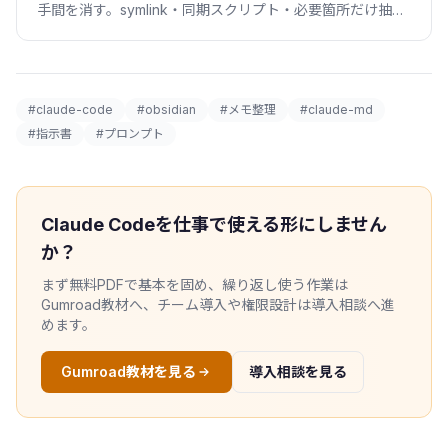
手間を消す。symlink・同期スクリプト・必要箇所だけ抽出
する3つのつなぎ方を、Windows対応のコード付きで比較
します。
#claude-code
#obsidian
#メモ整理
#claude-md
#指示書
#プロンプト
Claude Codeを仕事で使える形にしません
か？
まず無料PDFで基本を固め、繰り返し使う作業は
Gumroad教材へ、チーム導入や権限設計は導入相談へ進
めます。
Gumroad教材を見る
導入相談を見る