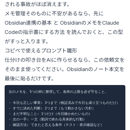
される事故がほぼ消えます。
メモ管理そのものに不安があるなら、先に
Obsidian連携の基本
と
ObsidianのメモをClaude
Codeの指示書にする方法
を読んでおくと、この型
がすっと入ります。
コピペで使えるプロンプト雛形
仕分けの叩き台をAIに作らせるなら、この依頼文を
そのまま使ってください。Obsidianのノート本文を
最後に貼るだけです。
次のメモを、5つの枠に整理して。各枠の上限を必ず守ること。

- 今日も正しい事実: 3つまで（検証済みで今日も成り立つものだけ）

- すでに決めた判断: 2つまで（もう動かさない方針）

- まだ不明なこと: 1つだけ（今日確かめたいもの）

- 次の一手: 一文（動詞で終わる具体的な行動）

- 確認方法: できたと言える条件（テスト・表示確認など）
