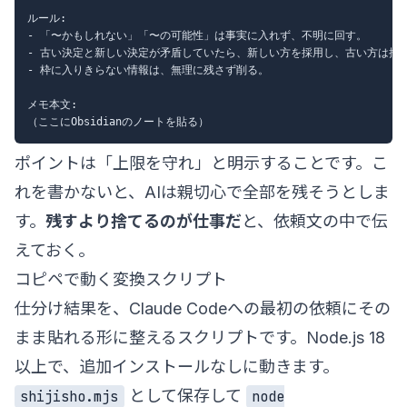
ルール:

- 「〜かもしれない」「〜の可能性」は事実に入れず、不明に回す。

- 古い決定と新しい決定が矛盾していたら、新しい方を採用し、古い方は捨て
- 枠に入りきらない情報は、無理に残さず削る。

メモ本文:

ポイントは「上限を守れ」と明示することです。こ
れを書かないと、AIは親切心で全部を残そうとしま
す。
残すより捨てるのが仕事だ
と、依頼文の中で伝
えておく。
コピペで動く変換スクリプト
仕分け結果を、Claude Codeへの最初の依頼にその
まま貼れる形に整えるスクリプトです。Node.js 18
以上で、追加インストールなしに動きます。
として保存して
shijisho.mjs
node