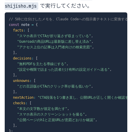
で実行してください。
shijisho.mjs
// 5枠に仕分けしたメモを、Claude Codeへの指示書テキストに変換する
const
 note 
=
{
facts
:
[
"スマホ表示でCTAが折り返さず収まっている"
,
"Gumroadの商品URLは最新版に差し替え済み"
,
"アクセス上位の記事は入門者向けの検索意図"
,
]
,
decisions
:
[
"無料PDFを主たる導線にする"
,
"設定や権限で詰まった読者だけ有料の設定ガイドへ送る"
,
]
,
unknowns
:
[
"どの言語版がCTAのクリック率が最も低いか"
,
]
,
nextAction
:
"CTA段落を1つ書き直し、公開URLが正しく開くか確認する
checks
:
[
"本文の文字数が規定を満たす"
,
"スマホ表示のスクリーンショットを撮る"
,
"公開ページのh1と正規URLが意図どおりか確認"
,
]
,
}
;