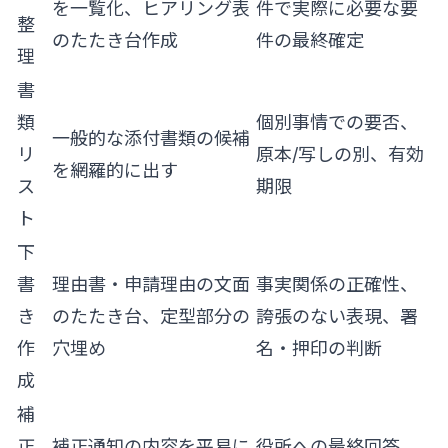
を一覧化、ヒアリング表
件で実際に必要な要
整
のたたき台作成
件の最終確定
理
書
類
個別事情での要否、
一般的な添付書類の候補
リ
原本/写しの別、有効
を網羅的に出す
ス
期限
ト
下
書
理由書・申請理由の文面
事実関係の正確性、
き
のたたき台、定型部分の
誇張のない表現、署
作
穴埋め
名・押印の判断
成
補
正
補正通知の内容を平易に
役所への最終回答、