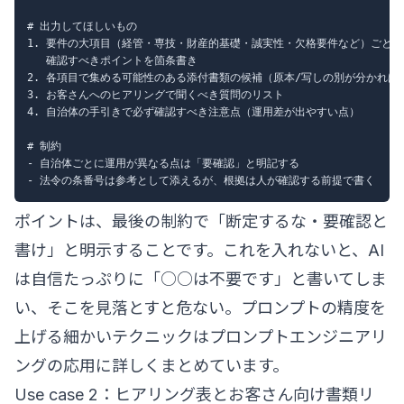
# 出力してほしいもの

1. 要件の大項目（経管・専技・財産的基礎・誠実性・欠格要件など）ごとに、
   確認すべきポイントを箇条書き

2. 各項目で集める可能性のある添付書類の候補（原本/写しの別が分かれば併
3. お客さんへのヒアリングで聞くべき質問のリスト

4. 自治体の手引きで必ず確認すべき注意点（運用差が出やすい点）

# 制約

- 自治体ごとに運用が異なる点は「要確認」と明記する

ポイントは、最後の制約で「断定するな・要確認と
書け」と明示することです。これを入れないと、AI
は自信たっぷりに「○○は不要です」と書いてしま
い、そこを見落とすと危ない。プロンプトの精度を
上げる細かいテクニックは
プロンプトエンジニアリ
ングの応用
に詳しくまとめています。
Use case 2：ヒアリング表とお客さん向け書類リ