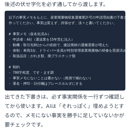
後述の伏せ字化を必ず通してから渡します。
以下の事実メモをもとに、産業廃棄物収集運搬業許可の申請理由書の下書きを
作ってください。事実は変えず、誇張せず、淡々と書いてください。

# 事実メモ（仮名化済み）

- 申請者：A社（運送業を15年営む法人）

- 動機：取引先B社からの依頼で、建設廃材の運搬需要が増えた

- 体制：車両3台、ドライバー全員が特別管理産業廃棄物の研修を受講済み

- 取扱品目：がれき類、廃プラスチック類

# 制約

- 700字程度、です・ます調

- 事実メモにないことは書かない（推測で補わない）

出てきた下書きは、必ず事実関係を一行ずつ確認し
てから使います。AIは「それっぽく」埋めようとす
るので、メモにない事実を勝手に足していないかが
要チェックです。