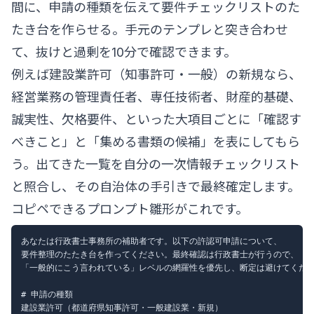
間に、申請の種類を伝えて要件チェックリストのた
たき台を作らせる。手元のテンプレと突き合わせ
て、抜けと過剰を10分で確認できます。
例えば建設業許可（知事許可・一般）の新規なら、
経営業務の管理責任者、専任技術者、財産的基礎、
誠実性、欠格要件、といった大項目ごとに「確認す
べきこと」と「集める書類の候補」を表にしてもら
う。出てきた一覧を自分の一次情報チェックリスト
と照合し、その自治体の手引きで最終確定します。
コピペできるプロンプト雛形がこれです。
あなたは行政書士事務所の補助者です。以下の許認可申請について、

要件整理のたたき台を作ってください。最終確認は行政書士が行うので、

「一般的にこう言われている」レベルの網羅性を優先し、断定は避けてくださ
# 申請の種類

建設業許可（都道府県知事許可・一般建設業・新規）
