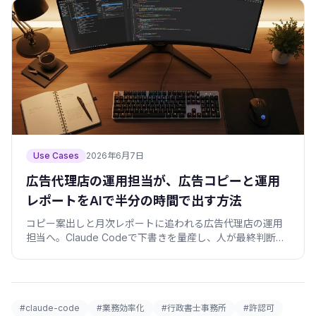
Use Cases
2026年6月7日
広告代理店の運用担当が、広告コピーと運用
レポートをAIで半分の時間で出す方法
コピー案出しと月次レポートに追われる広告代理店の運用
担当へ。Claude Codeで下書きを量産し、人が最終判断す
る分担と、そのまま使えるプロンプト雛形・検証スクリプ
トを公開します。
#claude-code
#業務効率化
#行政書士事務所
#許認可