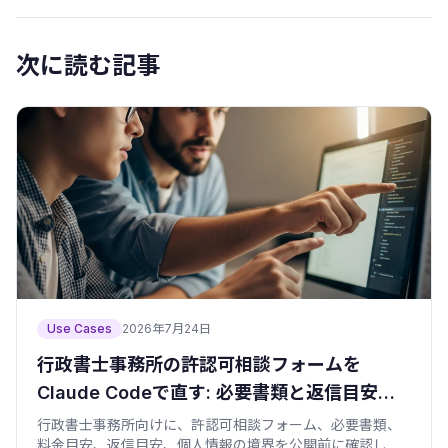
次に読む記事
Use Cases
2026年7月24日
行政書士事務所の許認可相談フォームを
Claude Codeで直す: 必要書類と返信目安を
送信前に見せる
行政書士事務所向けに、許認可相談フォーム、必要書類、
料金目安、返信目安、個人情報の境界を公開前に確認しま