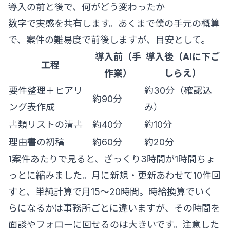
導入の前と後で、何がどう変わったか
数字で実感を共有します。あくまで僕の手元の概算
で、案件の難易度で前後しますが、目安として。
導入前（手
導入後（AIに下ご
工程
作業）
しらえ）
要件整理＋ヒアリ
約30分（確認込
約90分
ング表作成
み）
書類リストの清書
約40分
約10分
理由書の初稿
約60分
約20分
1案件あたりで見ると、ざっくり3時間が1時間ちょ
っとに縮みました。月に新規・更新あわせて10件回
すと、単純計算で月15〜20時間。時給換算でいく
らになるかは事務所ごとに違いますが、その時間を
面談やフォローに回せるのは大きいです。注意した