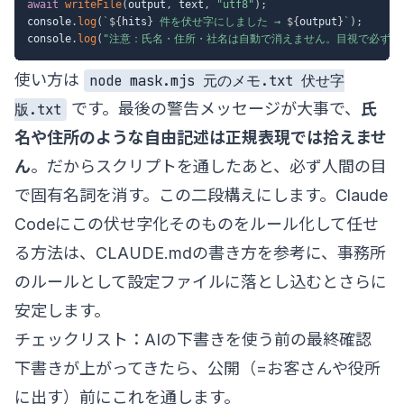
await
writeFile
(
output
,
 text
,
"utf8"
)
;
console
.
log
(
`
${
hits
}
 件を伏せ字にしました → 
${
output
}
`
)
;
console
.
log
(
"注意：氏名・住所・社名は自動で消えません。目視で必ず確
使い方は
node mask.mjs 元のメモ.txt 伏せ字
です。最後の警告メッセージが大事で、
氏
版.txt
名や住所のような自由記述は正規表現では拾えませ
ん
。だからスクリプトを通したあと、必ず人間の目
で固有名詞を消す。この二段構えにします。Claude
Codeにこの伏せ字化そのものをルール化して任せ
る方法は、
CLAUDE.mdの書き方
を参考に、事務所
のルールとして設定ファイルに落とし込むとさらに
安定します。
チェックリスト：AIの下書きを使う前の最終確認
下書きが上がってきたら、公開（=お客さんや役所
に出す）前にこれを通します。