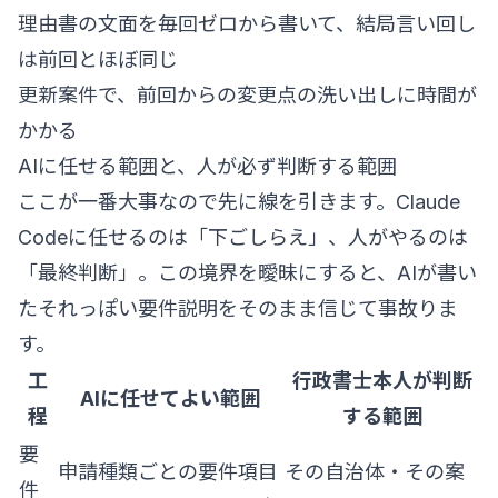
理由書の文面を毎回ゼロから書いて、結局言い回し
は前回とほぼ同じ
更新案件で、前回からの変更点の洗い出しに時間が
かかる
AIに任せる範囲と、人が必ず判断する範囲
ここが一番大事なので先に線を引きます。Claude
Codeに任せるのは「下ごしらえ」、人がやるのは
「最終判断」。この境界を曖昧にすると、AIが書い
たそれっぽい要件説明をそのまま信じて事故りま
す。
工
行政書士本人が判断
AIに任せてよい範囲
程
する範囲
要
申請種類ごとの要件項目
その自治体・その案
件