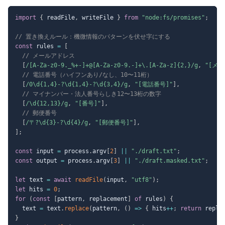
import
{
 readFile
,
 writeFile 
}
from
"node:fs/promises"
;
// 置き換えルール：機微情報のパターンを伏せ字にする
const
 rules 
=
[
// メールアドレス
[
/
[A-Za-z0-9._%+-]+@[A-Za-z0-9.-]+\.[A-Za-z]{2,}
/
g
,
"[メー
// 電話番号（ハイフンあり/なし、10〜11桁）
[
/
0\d{1,4}-?\d{1,4}-?\d{3,4}
/
g
,
"[電話番号]"
]
,
// マイナンバー・法人番号らしき12〜13桁の数字
[
/
\d{12,13}
/
g
,
"[番号]"
]
,
// 郵便番号
[
/
〒?\d{3}-?\d{4}
/
g
,
"[郵便番号]"
]
,
]
;
const
 input 
=
 process
.
argv
[
2
]
||
"./draft.txt"
;
const
 output 
=
 process
.
argv
[
3
]
||
"./draft.masked.txt"
;
let
 text 
=
await
readFile
(
input
,
"utf8"
)
;
let
 hits 
=
0
;
for
(
const
[
pattern
,
 replacement
]
of
 rules
)
{
  text 
=
 text
.
replace
(
pattern
,
(
)
=>
{
 hits
++
;
return
 repla
}