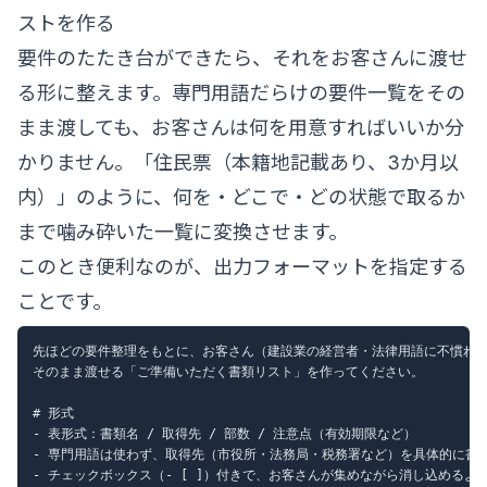
ストを作る
要件のたたき台ができたら、それをお客さんに渡せ
る形に整えます。専門用語だらけの要件一覧をその
まま渡しても、お客さんは何を用意すればいいか分
かりません。「住民票（本籍地記載あり、3か月以
内）」のように、何を・どこで・どの状態で取るか
まで噛み砕いた一覧に変換させます。
このとき便利なのが、出力フォーマットを指定する
ことです。
先ほどの要件整理をもとに、お客さん（建設業の経営者・法律用語に不慣れ）
そのまま渡せる「ご準備いただく書類リスト」を作ってください。

# 形式

- 表形式：書類名 / 取得先 / 部数 / 注意点（有効期限など）

- 専門用語は使わず、取得先（市役所・法務局・税務署など）を具体的に書く
- チェックボックス（- [ ]）付きで、お客さんが集めながら消し込めるよう