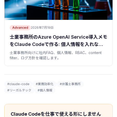
Advanced
2026年7月19日
士業事務所のAzure OpenAI Service導入メモ
をClaude Codeで作る: 個人情報を入れない
社内FAQ
士業事務所向けに社内FAQ、個人情報、RBAC、content
filter、ログ方針を確認します。
#claude-code
#業務効率化
#弁護士事務所
#リーガルテック
#個人情報
Claude Codeを仕事で使える形にしません