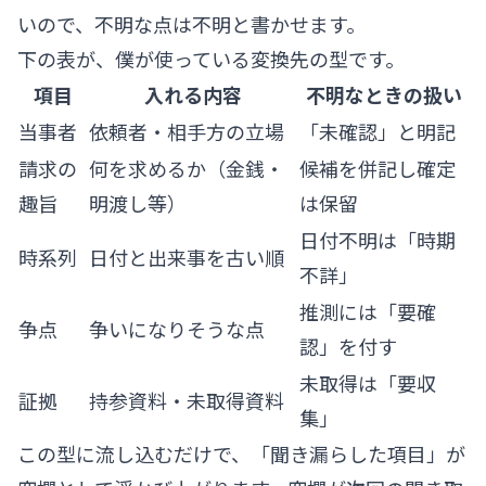
いので、不明な点は不明と書かせます。
下の表が、僕が使っている変換先の型です。
項目
入れる内容
不明なときの扱い
当事者
依頼者・相手方の立場
「未確認」と明記
請求の
何を求めるか（金銭・
候補を併記し確定
趣旨
明渡し等）
は保留
日付不明は「時期
時系列
日付と出来事を古い順
不詳」
推測には「要確
争点
争いになりそうな点
認」を付す
未取得は「要収
証拠
持参資料・未取得資料
集」
この型に流し込むだけで、「聞き漏らした項目」が