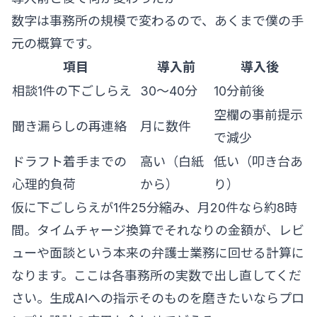
数字は事務所の規模で変わるので、あくまで僕の手
元の概算です。
項目
導入前
導入後
相談1件の下ごしらえ
30〜40分
10分前後
空欄の事前提示
聞き漏らしの再連絡
月に数件
で減少
ドラフト着手までの
高い（白紙
低い（叩き台あ
心理的負荷
から）
り）
仮に下ごしらえが1件25分縮み、月20件なら約8時
間。タイムチャージ換算でそれなりの金額が、レビ
ューや面談という本来の弁護士業務に回せる計算に
なります。ここは各事務所の実数で出し直してくだ
さい。生成AIへの指示そのものを磨きたいなら
プロ