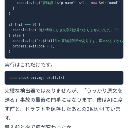
    console
.
log
(
`
要確認 [
${
p
.
name
}
] 
${
[
...
new
Set
(
found
)
]
.
jo
}
}
if
(
hit 
===
0
)
{
  console
.
log
(
"個人情報らしき文字列は見つかりませんでした。"
)
;
}
else
{
  console
.
log
(
`
\n
${
hit
}
件の要確認箇所があります。匿名化してから送
  process
.
exitCode 
=
1
;
}
実行はこれだけです。
node
完璧な検出器ではありませんが、「うっかり原文を
送る」事故の最後の門番にはなります。僕はAIに渡
す前と、ドラフトを保存したあとの2回かけていま
す。
導入前と後で何が変わったか