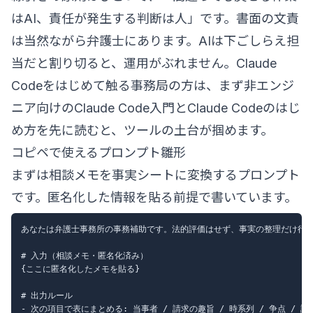
はAI、責任が発生する判断は人」です。書面の文責
は当然ながら弁護士にあります。AIは下ごしらえ担
当だと割り切ると、運用がぶれません。Claude
Codeをはじめて触る事務局の方は、まず
非エンジ
ニア向けのClaude Code入門
と
Claude Codeのはじ
め方
を先に読むと、ツールの土台が掴めます。
コピペで使えるプロンプト雛形
まずは相談メモを事実シートに変換するプロンプト
です。匿名化した情報を貼る前提で書いています。
あなたは弁護士事務所の事務補助です。法的評価はせず、事実の整理だけ行っ
# 入力（相談メモ・匿名化済み）

{ここに匿名化したメモを貼る}

# 出力ルール

- 次の項目で表にまとめる: 当事者 / 請求の趣旨 / 時系列 / 争点 / 証拠