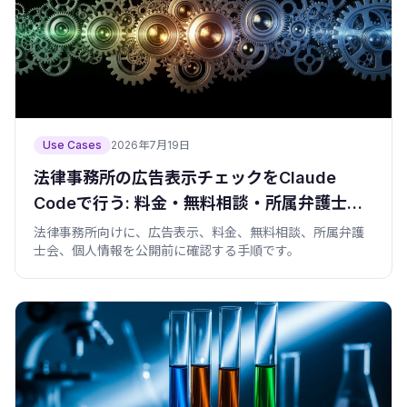
Use Cases
2026年7月19日
法律事務所の広告表示チェックをClaude
Codeで行う: 料金・無料相談・所属弁護士会
を公開前に見る
法律事務所向けに、広告表示、料金、無料相談、所属弁護
士会、個人情報を公開前に確認する手順です。