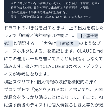
- 入力に書かれていない事実は補わない。不明な点は「未確認」と書く

- 時系列は古い順。日付が不明な出来事は「時期不詳」と記載

- 法令の適用可否や勝敗の見込みには触れない

ドラフトの叩き台を出すときは、上の出力を渡した
うえで「結論と法的評価は空欄にし、
【弁護士確
と明記する」「実名は
のようなプ
認】
〔依頼者〕
レースホルダにする」を追記します。CLAUDE.md
にこの運用ルールを書いておくと毎回指示しなくて
済みます。書き方は
CLAUDE.mdのベストプラクテ
ィス
が参考になります。
検証スクリプト: 個人情報の残留を機械的に弾く
プロンプトで「実名を入れるな」と書いても、人間
が原文をうっかり貼ることはあります。そこで、AI
に渡す前後のテキストに個人情報らしき文字列が残