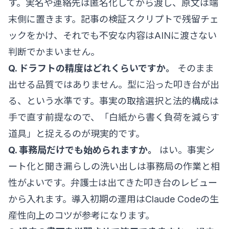
す。実名や連絡先は匿名化してから渡し、原文は端
末側に置きます。記事の検証スクリプトで残留チェ
ックをかけ、それでも不安な内容はAINに渡さない
判断でかまいません。
Q. ドラフトの精度はどれくらいですか。
そのまま
出せる品質ではありません。型に沿った叩き台が出
る、という水準です。事実の取捨選択と法的構成は
手で直す前提なので、「白紙から書く負荷を減らす
道具」と捉えるのが現実的です。
Q. 事務局だけでも始められますか。
はい。事実シ
ート化と聞き漏らしの洗い出しは事務局の作業と相
性がよいです。弁護士は出てきた叩き台のレビュー
から入れます。導入初期の運用は
Claude Codeの生
産性向上のコツ
が参考になります。