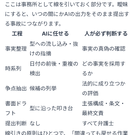
ここは事務所として線を引いておく部分です。曖昧
にすると、いつの間にかAIの出力をそのまま提出す
る事故につながります。
工程
AIに任せる
人が必ず判断する
型への流し込み・抜
事実整理
事実の真偽の確認
けの指摘
日付の前後・重複の
どの事実を採用す
時系列
検出
るか
法的に成り立つか
争点抽出
候補の列挙
の評価
書面ドラ
主張構成・条文・
型に沿った叩き台
フト
最終文責
提出判断
なし
すべて弁護士
線引きの原則はひとつで、「間違っても戻せる作業