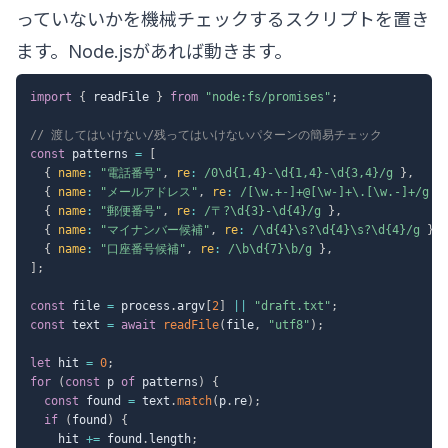
っていないかを機械チェックするスクリプトを置き
ます。Node.jsがあれば動きます。
import
{
 readFile 
}
from
"node:fs/promises"
;
// 渡してはいけない/残ってはいけないパターンの簡易チェック
const
 patterns 
=
[
{
name
:
"電話番号"
,
re
:
/
0\d{1,4}-\d{1,4}-\d{3,4}
/
g
}
,
{
name
:
"メールアドレス"
,
re
:
/
[\w.+-]+@[\w-]+\.[\w.-]+
/
g
}
{
name
:
"郵便番号"
,
re
:
/
〒?\d{3}-\d{4}
/
g
}
,
{
name
:
"マイナンバー候補"
,
re
:
/
\d{4}\s?\d{4}\s?\d{4}
/
g
}
,
{
name
:
"口座番号候補"
,
re
:
/
\b\d{7}\b
/
g
}
,
]
;
const
 file 
=
 process
.
argv
[
2
]
||
"draft.txt"
;
const
 text 
=
await
readFile
(
file
,
"utf8"
)
;
let
 hit 
=
0
;
for
(
const
 p 
of
 patterns
)
{
const
 found 
=
 text
.
match
(
p
.
re
)
;
if
(
found
)
{
    hit 
+=
 found
.
length
;