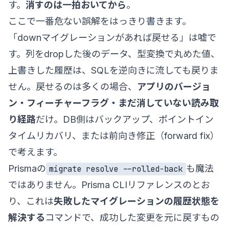
す。
消すのは一拍おいてから
。
ここで一番危ない誤解をはっきり書きます。
「downマイグレーションがあれば戻せる」は嘘で
す。列をdropした後のデータ、型変換で丸めた値、
上書きした履歴は、SQLを逆向きに流しても戻りま
せん。戻せるのは多くの場合、
アプリのバージョ
ン・フィーチャーフラグ・まだ消していない読み取
り経路
だけ。DB側はバックアップ、ポイントイン
タイムリカバリ、または前向き修正（forward fix）
で考えます。
Prismaの
も魔法
migrate resolve --rolled-back
ではありません。
Prisma CLIリファレンス
のとお
り、これは
失敗したマイグレーションの履歴状態を
解決する
コマンドで、成功した変更を元に戻すもの