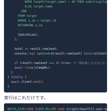
          WHEN length(target.name) > 40 THEN substring(targe
          ELSE target.name

        END

      FROM target

      WHERE u.id = target.id

      RETURNING u.id

`
,
[
batchSize
]
,
)
;
    total 
+=
 result
.
rowCount
;
    console
.
log
(
`
updated=
${
result
.
rowCount
}
 total=
${
total
}
`
if
(
result
.
rowCount 
===
0
)
break
;
// 埋め残しがゼロになっ
await
sleep
(
sleepMs
)
;
}
}
finally
{
await
 client
.
end
(
)
;
}
実行はこれだけです。
BATCH_SIZE
=
1000
SLEEP_MS
=
200
node