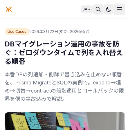
JA
2026年3月22日
(更新: 2026/6/7)
Use Cases
DBマイグレーション運用の事故を防
ぐ：ゼロダウンタイムで列を入れ替え
る順番
本番DBの列追加・削除で書き込みを止めない順番
を、Prisma MigrateとSQLの実例で。expand→埋
め→切替→contractの段階適用とロールバックの限
界を僕の事故込みで解説。