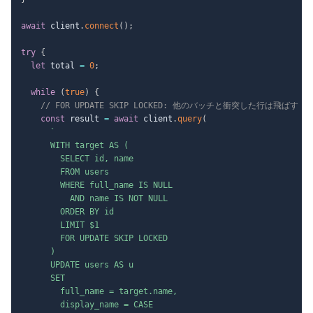
await
 client
.
connect
(
)
;
try
{
let
 total 
=
0
;
while
(
true
)
{
// FOR UPDATE SKIP LOCKED: 他のバッチと衝突した行は飛ば
const
 result 
=
await
 client
.
query
(
`
      WITH target AS (

        SELECT id, name

        FROM users

        WHERE full_name IS NULL

          AND name IS NOT NULL

        ORDER BY id

        LIMIT $1

        FOR UPDATE SKIP LOCKED

      )

      UPDATE users AS u

      SET

        full_name = target.name,

        display_name = CASE
