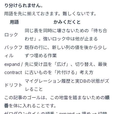
り分けられません
。
用語を先に揃えておきます。難しくないです。
用語
かみくだくと
同じ表を同時に壊さないための「待ち合
ロック
わせ」。強いロック中は他が止まる
バックフ
既存の行に、新しい列の値を後から少し
ィル
ずつ埋める作業
expand /
先に受け皿を「広げ」、切り替え、最後
contract
に古いものを「片付ける」考え方
マイグレーション履歴と実DBの状態がズ
ドリフト
レること
この記事のゴールは、この地雷を踏まないための
順
番
を体に入れることです。
ゼロダウンタイムの順番：expand → 埋め → 切替