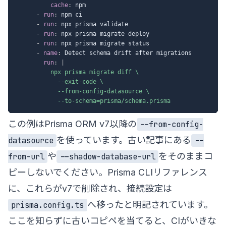
cache
:
 npm

-
run
:
 npm ci

-
run
:
 npx prisma validate

-
run
:
 npx prisma migrate deploy

-
run
:
 npx prisma migrate status

-
name
:
 Detect schema drift after migrations

run
:
|
          npx prisma migrate diff \

            --exit-code \

            --from-config-datasource \

            --to-schema=prisma/schema.prisma
この例はPrisma ORM v7以降の
--from-config-
を使っています。古い記事にある
datasource
--
や
をそのままコ
from-url
--shadow-database-url
ピーしないでください。Prisma CLIリファレンス
に、これらがv7で削除され、接続設定は
へ移ったと明記されています。
prisma.config.ts
ここを知らずに古いコピペを当てると、CIがいきな