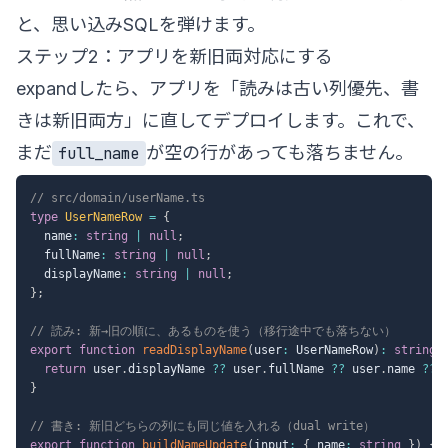
と、思い込みSQLを弾けます。
ステップ2：アプリを新旧両対応にする
expandしたら、アプリを「読みは古い列優先、書
きは新旧両方」に直してデプロイします。これで、
まだ
が空の行があっても落ちません。
full_name
// src/domain/userName.ts
type
UserNameRow
=
{
  name
:
string
|
null
;
  fullName
:
string
|
null
;
  displayName
:
string
|
null
;
}
;
// 読み: 新→旧の順に、あるものを使う（移行途中でも落ちない）
export
function
readDisplayName
(
user
:
 UserNameRow
)
:
string
return
 user
.
displayName 
??
 user
.
fullName 
??
 user
.
name 
??
}
// 書き: 新旧どちらの列にも同じ値を入れる（dual write）
export
function
buildNameUpdate
(
input
:
{
 name
:
string
}
)
{