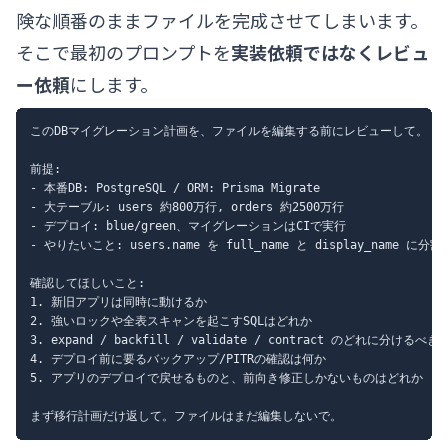
険な順番のままファイルを完成させてしまいます。
そこで最初のプロンプトを
実装依頼ではなくレビュ
ー依頼
にします。
このDBマイグレーション計画を、ファイルを編集する前にレビューして。

前提:

- 本番DB: PostgreSQL / ORM: Prisma Migrate

- 大テーブル: users 約800万行, orders 約2500万行

- デプロイ: blue/green、マイグレーションはCIで実行

- やりたいこと: users.name を full_name と display_name に分割

確認してほしいこと:

1. 新旧アプリは同時に動けるか

2. 強いロックや全表スキャンを起こすSQLはどれか

3. expand / backfill / validate / contract のどれに分けるべきか
4. デプロイ前に要るバックアップ/PITRの確認は何か

5. アプリのデプロイで戻せるものと、前向き修正しかないものはどれか
