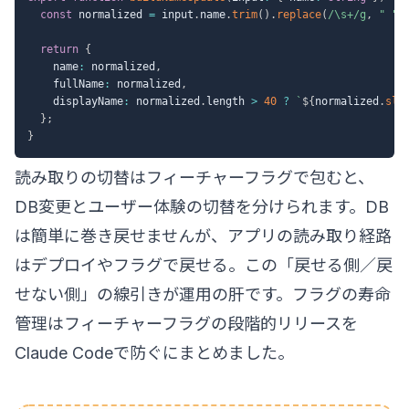
const
 normalized 
=
 input
.
name
.
trim
(
)
.
replace
(
/
\s+
/
g
,
" "
)
return
{
    name
:
 normalized
,
    fullName
:
 normalized
,
    displayName
:
 normalized
.
length 
>
40
?
`
${
normalized
.
sli
}
;
}
読み取りの切替はフィーチャーフラグで包むと、
DB変更とユーザー体験の切替を分けられます。DB
は簡単に巻き戻せませんが、アプリの読み取り経路
はデプロイやフラグで戻せる。この「戻せる側／戻
せない側」の線引きが運用の肝です。フラグの寿命
管理は
フィーチャーフラグの段階的リリースを
Claude Codeで防ぐ
にまとめました。