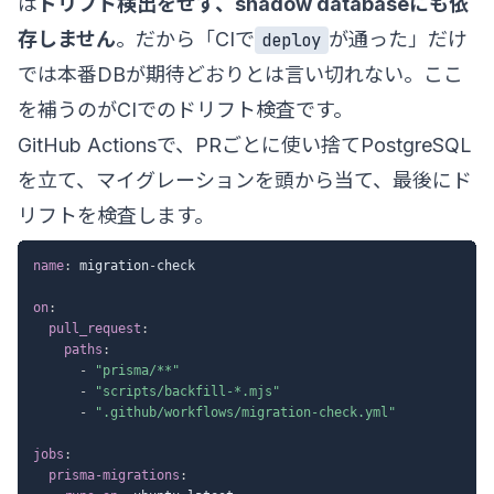
は
ドリフト検出をせず、shadow databaseにも依
存しません
。だから「CIで
が通った」だけ
deploy
では本番DBが期待どおりとは言い切れない。ここ
を補うのがCIでのドリフト検査です。
GitHub Actionsで、PRごとに使い捨てPostgreSQL
を立て、マイグレーションを頭から当て、最後にド
リフトを検査します。
name
:
 migration
-
check

on
:
pull_request
:
paths
:
-
"prisma/**"
-
"scripts/backfill-*.mjs"
-
".github/workflows/migration-check.yml"
jobs
:
prisma-migrations
: