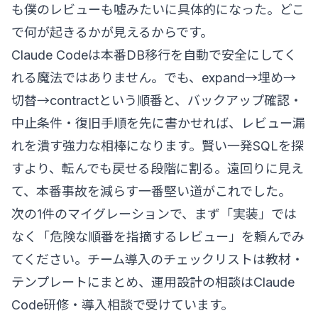
も僕のレビューも嘘みたいに具体的になった。どこ
で何が起きるかが見えるからです。
Claude Codeは本番DB移行を自動で安全にしてく
れる魔法ではありません。でも、expand→埋め→
切替→contractという順番と、バックアップ確認・
中止条件・復旧手順を先に書かせれば、レビュー漏
れを潰す強力な相棒になります。賢い一発SQLを探
すより、転んでも戻せる段階に割る。遠回りに見え
て、本番事故を減らす一番堅い道がこれでした。
次の1件のマイグレーションで、まず「実装」では
なく「危険な順番を指摘するレビュー」を頼んでみ
てください。チーム導入のチェックリストは
教材・
テンプレート
にまとめ、運用設計の相談は
Claude
Code研修・導入相談
で受けています。