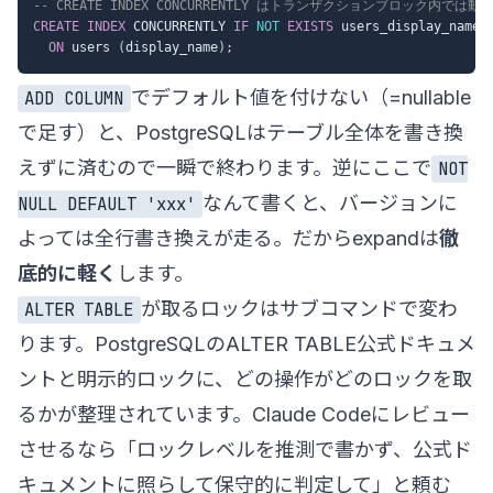
-- CREATE INDEX CONCURRENTLY はトランザクションブロック内では
CREATE
INDEX
 CONCURRENTLY 
IF
NOT
EXISTS
 users_display_name_i
ON
 users 
(
display_name
)
;
でデフォルト値を付けない（=nullable
ADD COLUMN
で足す）と、PostgreSQLはテーブル全体を書き換
えずに済むので一瞬で終わります。逆にここで
NOT
なんて書くと、バージョンに
NULL DEFAULT 'xxx'
よっては全行書き換えが走る。だからexpandは
徹
底的に軽く
します。
が取るロックはサブコマンドで変わ
ALTER TABLE
ります。PostgreSQLの
ALTER TABLE公式ドキュメ
ント
と
明示的ロック
に、どの操作がどのロックを取
るかが整理されています。Claude Codeにレビュー
させるなら「ロックレベルを推測で書かず、公式ド
キュメントに照らして保守的に判定して」と頼む