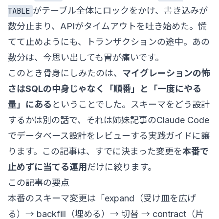
がテーブル全体にロックをかけ、書き込みが
TABLE
数分止まり、APIがタイムアウトを吐き始めた。慌
てて止めようにも、トランザクションの途中。あの
数分は、今思い出しても胃が痛いです。
このとき骨身にしみたのは、
マイグレーションの怖
さはSQLの中身じゃなく「順番」と「一度にやる
量」にある
ということでした。スキーマをどう設計
するかは別の話で、それは姉妹記事の
Claude Code
でデータベース設計をレビューする実践ガイド
に譲
ります。この記事は、すでに決まった変更を
本番で
止めずに当てる運用
だけに絞ります。
この記事の要点
本番のスキーマ変更は「expand（受け皿を広げ
る）→ backfill（埋める）→ 切替 → contract（片