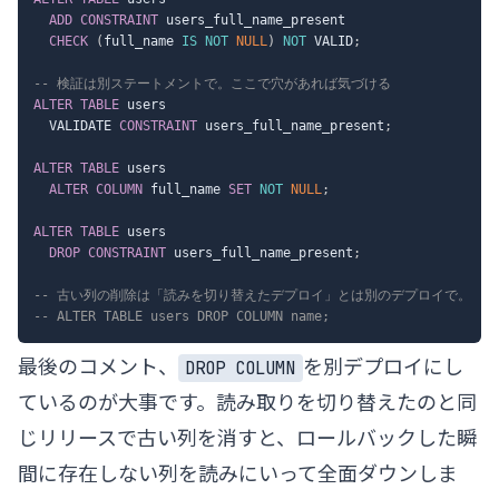
ADD
CONSTRAINT
 users_full_name_present

CHECK
(
full_name 
IS
NOT
NULL
)
NOT
 VALID
;
-- 検証は別ステートメントで。ここで穴があれば気づける
ALTER
TABLE
 users

  VALIDATE 
CONSTRAINT
 users_full_name_present
;
ALTER
TABLE
 users

ALTER
COLUMN
 full_name 
SET
NOT
NULL
;
ALTER
TABLE
 users

DROP
CONSTRAINT
 users_full_name_present
;
-- 古い列の削除は「読みを切り替えたデプロイ」とは別のデプロイで。
-- ALTER TABLE users DROP COLUMN name;
最後のコメント、
を別デプロイにし
DROP COLUMN
ているのが大事です。読み取りを切り替えたのと同
じリリースで古い列を消すと、ロールバックした瞬
間に存在しない列を読みにいって全面ダウンしま