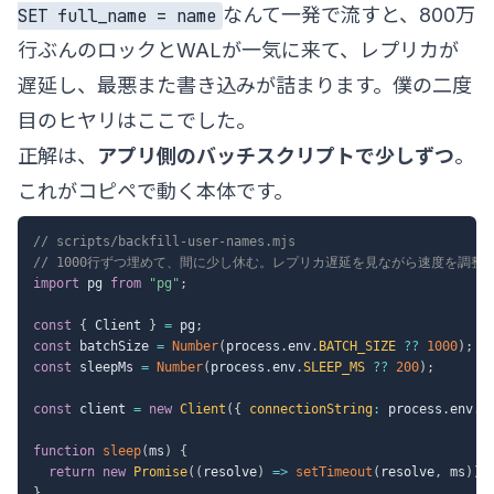
なんて一発で流すと、800万
SET full_name = name
行ぶんのロックとWALが一気に来て、レプリカが
遅延し、最悪また書き込みが詰まります。僕の二度
目のヒヤリはここでした。
正解は、
アプリ側のバッチスクリプトで少しずつ
。
これがコピペで動く本体です。
// scripts/backfill-user-names.mjs
// 1000行ずつ埋めて、間に少し休む。レプリカ遅延を見ながら速度を調整
import
 pg 
from
"pg"
;
const
{
 Client 
}
=
 pg
;
const
 batchSize 
=
Number
(
process
.
env
.
BATCH_SIZE
??
1000
)
;
const
 sleepMs 
=
Number
(
process
.
env
.
SLEEP_MS
??
200
)
;
const
 client 
=
new
Client
(
{
connectionString
:
 process
.
env
.
D
function
sleep
(
ms
)
{
return
new
Promise
(
(
resolve
)
=>
setTimeout
(
resolve
,
 ms
)
)
;
}