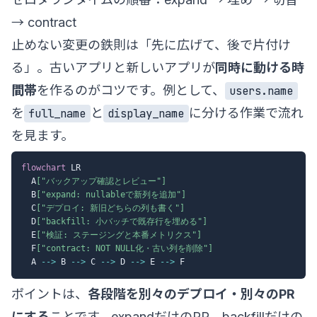
→ contract
止めない変更の鉄則は「先に広げて、後で片付け
る」。古いアプリと新しいアプリが
同時に動ける時
間帯
を作るのがコツです。例として、
users.name
を
と
に分ける作業で流れ
full_name
display_name
を見ます。
flowchart
 LR

  A
["バックアップ確認とレビュー"]
  B
["expand: nullableで新列を追加"]
  C
["デプロイ: 新旧どちらの列も書く"]
  D
["backfill: 小バッチで既存行を埋める"]
  E
["検証: ステージングと本番メトリクス"]
  F
["contract: NOT NULL化・古い列を削除"]
  A 
-->
 B 
-->
 C 
-->
 D 
-->
 E 
-->
ポイントは、
各段階を別々のデプロイ・別々のPR
にする
ことです。expandだけのPR、backfillだけの