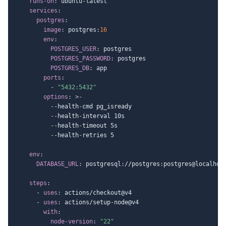
runs-on
:
 ubuntu
-
latest

services
:
postgres
:
image
:
 postgres
:
16
env
:
POSTGRES_USER
:
 postgres

POSTGRES_PASSWORD
:
 postgres

POSTGRES_DB
:
 app

ports
:
-
"5432:5432"
options
:
>
-
-
-
health
-
cmd pg_isready

-
-
health
-
interval 10s

-
-
health
-
timeout 5s

-
-
health
-
retries 5

env
:
DATABASE_URL
:
 postgresql
:
//postgres
:
postgres@localhos
steps
:
-
uses
:
 actions/checkout@v4

-
uses
:
 actions/setup
-
node@v4

with
:
node-version
:
"22"