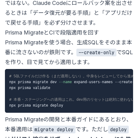
ではない。Claude Codeにロールバック案を出させ
るときは「データ復元が要る手順」と「アプリだけ
で戻せる手順」を必ず分けさせます。
Prisma MigrateとCIで段階適用を回す
Prisma Migrateを使う場合、生成SQLをそのまま本
番に流さないのが鉄則です。
でSQL
--create-only
を作り、目で見てから適用します。
# SQLファイルだけ作る（まだ適用しない）。中身をレビューしてから進め
npx prisma migrate dev 
--name
 expand-users-names --create-on
npx prisma validate

# 本番・ステージングへの適用はこれ。dev用のリセットは絶対に使わない
Prisma Migrateの開発と本番ガイド
にあるとおり、
本番適用は
です。ただし
migrate deploy
deploy