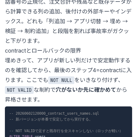
話番号の正規化、注文合計や残高など既存データか
ら計算できる列の追加、後付けの外部キーやインデ
ックス。どれも「列追加 → アプリ切替 → 埋め →
検証 → 制約追加」と段階を割れば事故率がガクッ
と下がります。
contractとロールバックの限界
埋めきって、アプリが新しい列だけで安定動作する
のを確認してから、最後のステップ4=contractに入
ります。ここでも
をいきなり付けず、
NOT NULL
な制約で
穴がないか先に確かめて
から
NOT VALID
昇格させます。
-- 20260602120000_contract_users_names.sql
-- 新バージョンが本番で安定してから実行する。
-- NOT VALIDで足すと既存行を全スキャンしない（ロックが軽い）
ALTER
TABLE
 users
