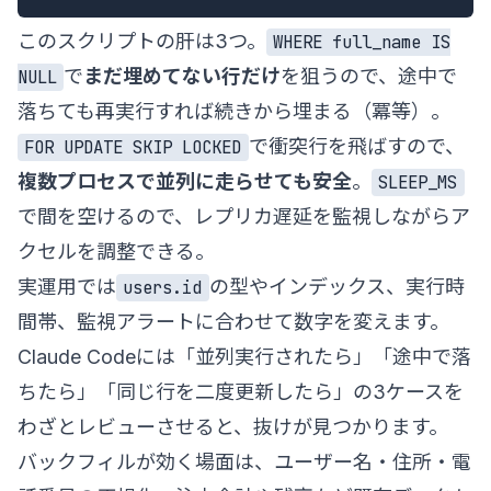
このスクリプトの肝は3つ。
WHERE full_name IS
で
まだ埋めてない行だけ
を狙うので、途中で
NULL
落ちても再実行すれば続きから埋まる（冪等）。
で衝突行を飛ばすので、
FOR UPDATE SKIP LOCKED
複数プロセスで並列に走らせても安全
。
SLEEP_MS
で間を空けるので、レプリカ遅延を監視しながらア
クセルを調整できる。
実運用では
の型やインデックス、実行時
users.id
間帯、監視アラートに合わせて数字を変えます。
Claude Codeには「並列実行されたら」「途中で落
ちたら」「同じ行を二度更新したら」の3ケースを
わざとレビューさせると、抜けが見つかります。
バックフィルが効く場面は、ユーザー名・住所・電