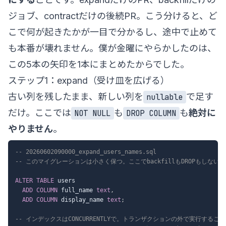
ジョブ、contractだけの後続PR。こう分けると、ど
こで何が起きたかが一目で分かるし、途中で止めて
も本番が壊れません。僕が金曜にやらかしたのは、
この5本の矢印を1本にまとめたからでした。
ステップ1：expand（受け皿を広げる）
古い列を残したまま、新しい列を
で足す
nullable
だけ。ここでは
も
も
絶対に
NOT NULL
DROP COLUMN
やりません
。
-- 20260602090000_expand_users_names.sql
-- このマイグレーションは小さく保つ。ここでbackfillもDROPもしない。
ALTER
TABLE
 users

ADD
COLUMN
 full_name 
text
,
ADD
COLUMN
 display_name 
text
;
-- インデックスはCONCURRENTLYで。トランザクションの外で実行するこ