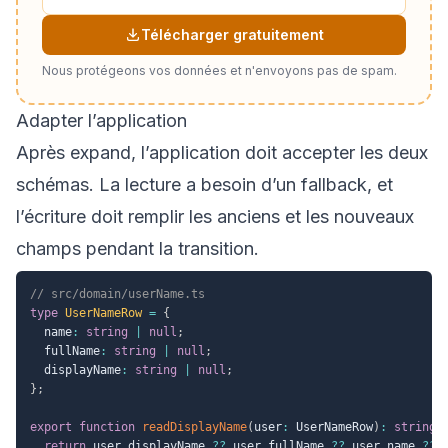
Télécharger gratuitement
Nous protégeons vos données et n'envoyons pas de spam.
Adapter l’application
Après expand, l’application doit accepter les deux
schémas. La lecture a besoin d’un fallback, et
l’écriture doit remplir les anciens et les nouveaux
champs pendant la transition.
// src/domain/userName.ts
type
UserNameRow
=
{
  name
:
string
|
null
;
  fullName
:
string
|
null
;
  displayName
:
string
|
null
;
}
;
export
function
readDisplayName
(
user
:
 UserNameRow
)
:
string
return
 user
.
displayName 
??
 user
.
fullName 
??
 user
.
name 
??