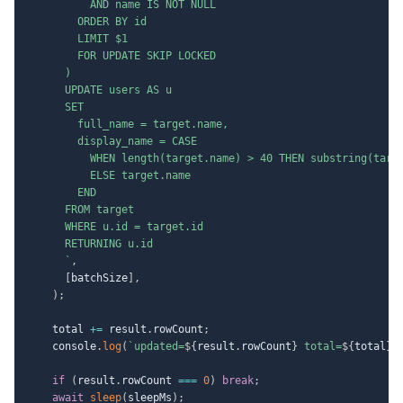
          AND name IS NOT NULL

        ORDER BY id

        LIMIT $1

        FOR UPDATE SKIP LOCKED

      )

      UPDATE users AS u

      SET

        full_name = target.name,

        display_name = CASE

          WHEN length(target.name) > 40 THEN substring(targe
          ELSE target.name

        END

      FROM target

      WHERE u.id = target.id

      RETURNING u.id

`
,
[
batchSize
]
,
)
;
    total 
+=
 result
.
rowCount
;
    console
.
log
(
`
updated=
${
result
.
rowCount
}
 total=
${
total
}
`
if
(
result
.
rowCount 
===
0
)
break
;
await
sleep
(
sleepMs
)
;