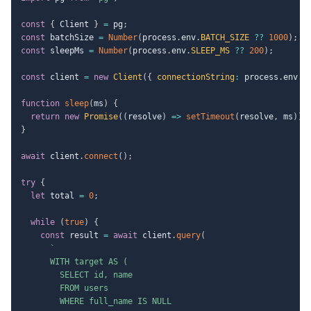
const
{
 Client 
}
=
 pg
;
const
 batchSize 
=
Number
(
process
.
env
.
BATCH_SIZE
??
1000
)
;
const
 sleepMs 
=
Number
(
process
.
env
.
SLEEP_MS
??
200
)
;
const
 client 
=
new
Client
(
{
connectionString
:
 process
.
env
.
D
function
sleep
(
ms
)
{
return
new
Promise
(
(
resolve
)
=>
setTimeout
(
resolve
,
 ms
)
)
;
}
await
 client
.
connect
(
)
;
try
{
let
 total 
=
0
;
while
(
true
)
{
const
 result 
=
await
 client
.
query
(
`
      WITH target AS (

        SELECT id, name

        FROM users

        WHERE full_name IS NULL
