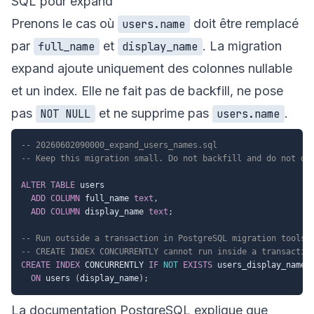
SQL pour expand
Prenons le cas où
doit être remplacé
users.name
par
et
. La migration
full_name
display_name
expand ajoute uniquement des colonnes nullable
et un index. Elle ne fait pas de backfill, ne pose
pas
et ne supprime pas
.
NOT NULL
users.name
-- 20260602090000_expand_users_names.sql
-- Keep this migration small. Do not backfill and do not dr
ALTER
TABLE
 users

ADD
COLUMN
 full_name 
text
,
ADD
COLUMN
 display_name 
text
;
-- Run outside a transaction in PostgreSQL migration tools 
-- CREATE INDEX CONCURRENTLY cannot run inside a transactio
CREATE
INDEX
 CONCURRENTLY 
IF
NOT
EXISTS
 users_display_name_i
ON
 users 
(
display_name
)
;
La documentation PostgreSQL explique que