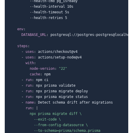
-
-
health
-
cmd pg_isready

-
-
health
-
interval 10s

-
-
health
-
timeout 5s

-
-
health
-
retries 5

env
:
DATABASE_URL
:
 postgresql
:
//postgres
:
postgres@localhos
steps
:
-
uses
:
 actions/checkout@v4

-
uses
:
 actions/setup
-
node@v4

with
:
node-version
:
"22"
cache
:
 npm

-
run
:
 npm ci

-
run
:
 npx prisma validate

-
run
:
 npx prisma migrate deploy

-
run
:
 npx prisma migrate status

-
name
:
 Detect schema drift after migrations

run
:
|
          npx prisma migrate diff \

            --exit-code \

            --from-config-datasource \

            --to-schema=prisma/schema.prisma