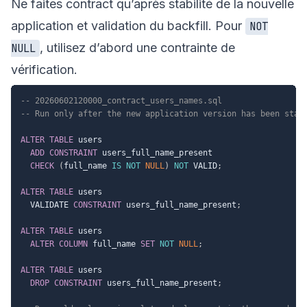
Ne faites contract qu’après stabilité de la nouvelle
application et validation du backfill. Pour
NOT
, utilisez d’abord une contrainte de
NULL
vérification.
-- 20260602120000_contract_users_names.sql
-- Run only after the new application version has been stab
ALTER
TABLE
 users

ADD
CONSTRAINT
 users_full_name_present

CHECK
(
full_name 
IS
NOT
NULL
)
NOT
 VALID
;
ALTER
TABLE
 users

  VALIDATE 
CONSTRAINT
 users_full_name_present
;
ALTER
TABLE
 users

ALTER
COLUMN
 full_name 
SET
NOT
NULL
;
ALTER
TABLE
 users

DROP
CONSTRAINT
 users_full_name_present
;