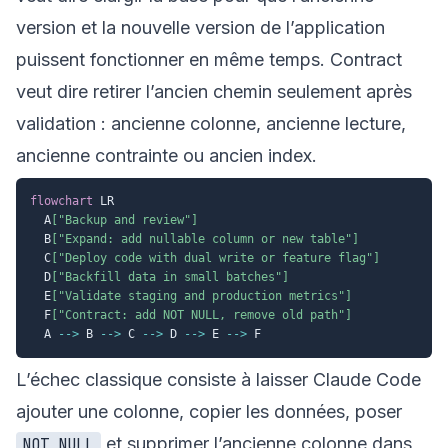
version et la nouvelle version de l’application
puissent fonctionner en même temps. Contract
veut dire retirer l’ancien chemin seulement après
validation : ancienne colonne, ancienne lecture,
ancienne contrainte ou ancien index.
flowchart
 LR

  A
["Backup and review"]
  B
["Expand: add nullable column or new table"]
  C
["Deploy code with dual write or feature flag"]
  D
["Backfill data in small batches"]
  E
["Validate staging and production metrics"]
  F
["Contract: add NOT NULL, remove old path"]
  A 
-->
 B 
-->
 C 
-->
 D 
-->
 E 
-->
L’échec classique consiste à laisser Claude Code
ajouter une colonne, copier les données, poser
et supprimer l’ancienne colonne dans
NOT NULL