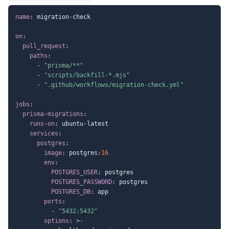
name
:
 migration
-
check

on
:
pull_request
:
paths
:
-
"prisma/**"
-
"scripts/backfill-*.mjs"
-
".github/workflows/migration-check.yml"
jobs
:
prisma-migrations
:
runs-on
:
 ubuntu
-
latest

services
:
postgres
:
image
:
 postgres
:
16
env
:
POSTGRES_USER
:
 postgres

POSTGRES_PASSWORD
:
 postgres

POSTGRES_DB
:
 app

ports
:
-
"5432:5432"
options
:
>
-