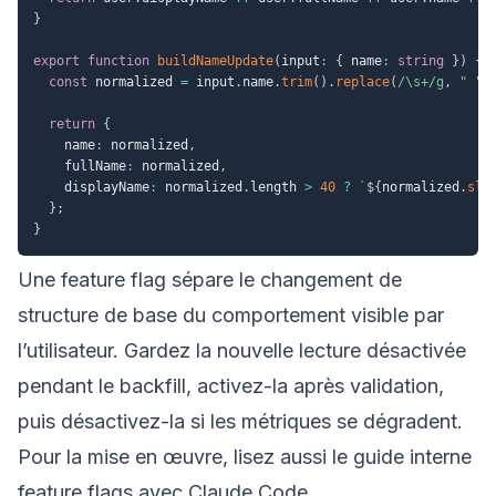
}
export
function
buildNameUpdate
(
input
:
{
 name
:
string
}
)
{
const
 normalized 
=
 input
.
name
.
trim
(
)
.
replace
(
/
\s+
/
g
,
" "
)
return
{
    name
:
 normalized
,
    fullName
:
 normalized
,
    displayName
:
 normalized
.
length 
>
40
?
`
${
normalized
.
sli
}
;
}
Une feature flag sépare le changement de
structure de base du comportement visible par
l’utilisateur. Gardez la nouvelle lecture désactivée
pendant le backfill, activez-la après validation,
puis désactivez-la si les métriques se dégradent.
Pour la mise en œuvre, lisez aussi le guide interne
feature flags avec Claude Code
.