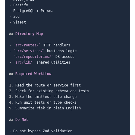
-
-
-
-
 Vitest

##
 Directory Map
-
`src/routes/`
-
`src/services/`
-
`src/repositories/`
-
`src/lib/`
 shared utilities

##
 Required Workflow
1.
2.
3.
4.
5.
 Summarize risk in plain English

##
 Do Not
-