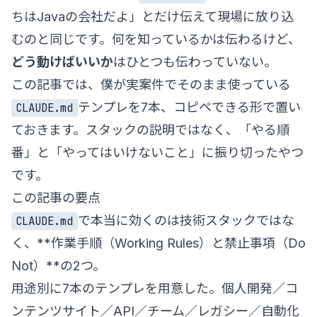
ちはJavaの会社だよ」とだけ伝えて現場に放り込
むのと同じです。何を知っているかは伝わるけど、
どう動けばいいか
はひとつも伝わっていない。
この記事では、僕が実案件でそのまま使っている
テンプレを7本、コピペできる形で置い
CLAUDE.md
ておきます。スタックの説明ではなく、「やる順
番」と「やってはいけないこと」に振り切ったやつ
です。
この記事の要点
で本当に効くのは技術スタックではな
CLAUDE.md
く、**作業手順（Working Rules）と禁止事項（Do
Not）**の2つ。
用途別に7本のテンプレを用意した。個人開発／コ
ンテンツサイト／API／チーム／レガシー／自動化