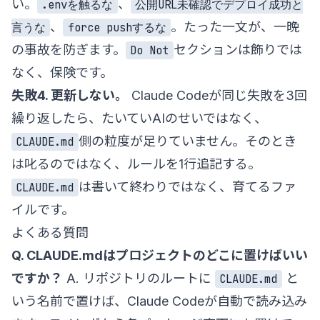
い。
、
.envを触るな
公開URL未確認でデプロイ成功と
、
。たった一文が、一晩
言うな
force pushするな
の事故を防ぎます。
セクションは飾りでは
Do Not
なく、保険です。
失敗4. 更新しない。
Claude Codeが同じ失敗を3回
繰り返したら、たいていAIのせいではなく、
側の粒度が足りていません。そのとき
CLAUDE.md
は叱るのではなく、ルールを1行追記する。
は書いて終わりではなく、育てるファ
CLAUDE.md
イルです。
よくある質問
Q. CLAUDE.mdはプロジェクトのどこに置けばいい
ですか？
A. リポジトリのルートに
と
CLAUDE.md
いう名前で置けば、Claude Codeが自動で読み込み