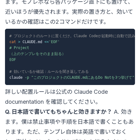
ます。モノレポなら各パッケージ直下にも置けて、
近いほうが優先されます。実際の置き方と、効いて
いるかの確認はこの2コマンドだけです。
# プロジェクトのルートに置くだけ。Claude Codeが起動時に自動で読み込
cat
>
 CLAUDE.md 
<<
'EOF'

# Project

（上のテンプレをそのまま貼る）

EOF
# 効いているか確認：ルールを聞き返してみる
claude 
-p
"このプロジェクトのCLAUDE.mdにあるDo Notを3つ挙げて"
詳しい配置ルールは公式の
Claude Code
documentation
を確認してください。
Q. 日本語で書いてもちゃんと効きますか？
A. 効き
ます。僕は禁止事項や手順を日本語で書くこともあ
ります。ただ、テンプレ自体は英語で書いておく