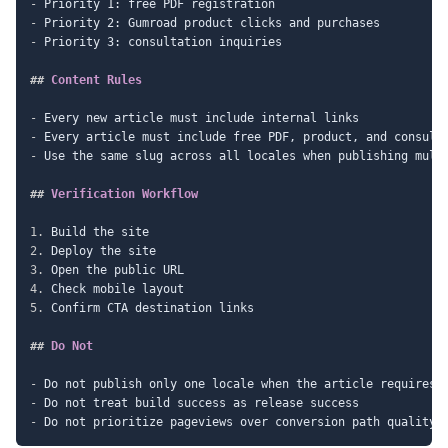
-
-
-
 Priority 3: consultation inquiries

##
 Content Rules
-
-
-
 Use the same slug across all locales when publishing multi
##
 Verification Workflow
1.
2.
3.
4.
5.
 Confirm CTA destination links

##
 Do Not
-
-
-