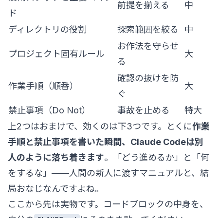
前提を揃える
中
ド
ディレクトリの役割
探索範囲を絞る
中
お作法を守らせ
プロジェクト固有ルール
大
る
確認の抜けを防
作業手順（順番）
大
ぐ
禁止事項（Do Not）
事故を止める
特大
上2つはおまけで、効くのは下3つです。とくに
作業
手順と禁止事項を書いた瞬間、Claude Codeは別
人のように落ち着きます
。「どう進めるか」と「何
をするな」——人間の新人に渡すマニュアルと、結
局おなじなんですよね。
ここから先は実物です。コードブロックの中身を、