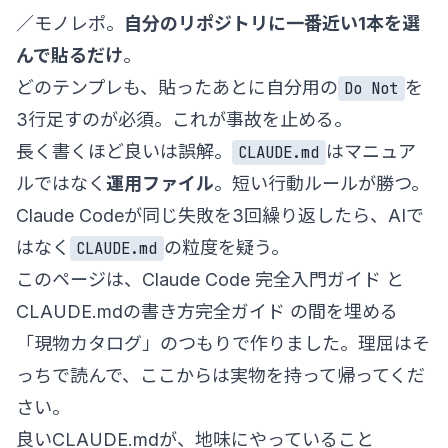
／モノレポ。
自分のリポジトリに一番近い1本を選
んで貼るだけ
。
どのテンプレも、貼ったあとに自分用の
を
Do Not
3行足すのが必須。これが事故を止める。
長く書くほど良いは誤解。
はマニュア
CLAUDE.md
ルではなく
運用ファイル
。短い行動ルールが勝つ。
Claude Codeが同じ失敗を3回繰り返したら、AIで
はなく
の粒度を疑う。
CLAUDE.md
このページは、
Claude Code 完全入門ガイド
と
CLAUDE.mdの書き方完全ガイド
の間を埋める
「現物カタログ」のつもりで作りました。理屈はそ
っちで読んで、ここからは実物を持って帰ってくだ
さい。
良いCLAUDE.mdが、地味にやっていること