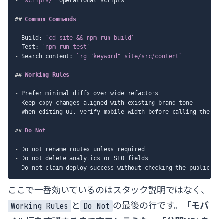
-
`scripts/`
 operational scripts

##
 Common Commands
-
 Build: 
`cd site && npm run build`
-
 Test: 
`npm run test`
-
 Search content: 
`rg "keyword" site/src/content`
##
 Working Rules
-
-
-
 When editing UI, verify mobile width before calling the ta
##
 Do Not
-
-
-
ここで一番効いているのはスタック説明ではなく、
と
の最後の行です。「
モバ
Working Rules
Do Not