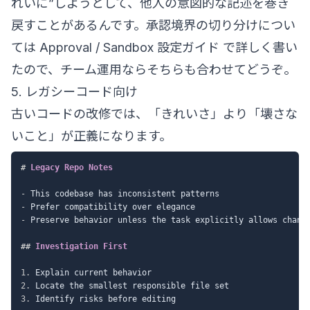
れいに”しようとして、他人の意図的な記述を巻き
戻すことがあるんです。承認境界の切り分けについ
ては
Approval / Sandbox 設定ガイド
で詳しく書い
たので、チーム運用ならそちらも合わせてどうぞ。
5. レガシーコード向け
古いコードの改修では、「きれいさ」より「壊さな
いこと」が正義になります。
#
 Legacy Repo Notes
-
-
-
 Preserve behavior unless the task explicitly allows change
##
 Investigation First
1.
2.
3.
 Identify risks before editing
