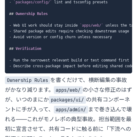
-
`packages/config/`
 lint and tsconfig presets

##
 Ownership Rules
-
 Web UI work should stay inside 
`apps/web/`
-
-
 Avoid version or config churn unless necessary

##
 Verification
-
-
を書くだけで、横断編集の事故
Ownership Rules
がかなり減ります。
の小さな修正のはず
apps/web/
が、いつのまにか
の共有コンポーネ
packages/ui/
ントに手が入って、
まで巻き込んで壊
apps/admin/
れる——これがモノレポの典型事故。担当範囲を最
初に宣言させて、共有コードに触る前に「下流への