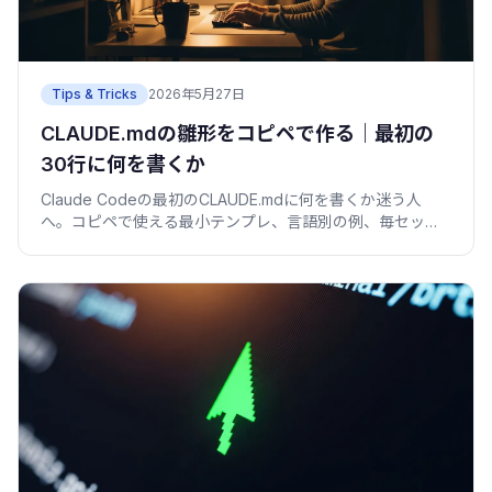
Tips & Tricks
2026年5月27日
CLAUDE.mdの雛形をコピペで作る｜最初の
30行に何を書くか
Claude Codeの最初のCLAUDE.mdに何を書くか迷う人
へ。コピペで使える最小テンプレ、言語別の例、毎セッシ
ョン説明し直す手間を1枚で減らす育て方を、僕の失敗込み
でまとめました。