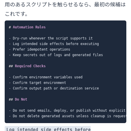
用のあるスクリプトを触らせるなら、最初の候補は
これです。
#
 Automation Rules
-
-
-
-
 Keep secrets out of logs and generated files

##
 Required Checks
-
-
-
 Confirm output path or destination service

##
 Do Not
-
-
Log intended side effects before