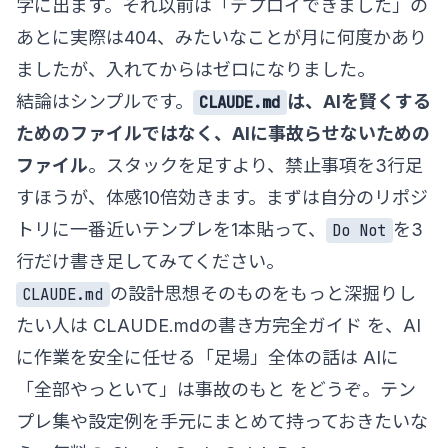
字に出ます。それ以前は「デプロイできました」の
あとに実際は404、みたいなことが月に何度かあり
ましたが、入れてからはゼロになりました。
結論はシンプルです。
は、AIを賢くする
CLAUDE.md
ためのファイルではなく、AIに事故らせないための
ファイル
。スタックを足すより、禁止事項を3行足
すほうが、体感10倍効きます。まずは自分のリポジ
トリに一番近いテンプレを1本貼って、
を3
Do Not
行だけ書き足してみてください。
の設計思想そのものをもっと深掘りし
CLAUDE.md
たい人は
CLAUDE.mdの書き方完全ガイド
を、AI
に作業を安全に任せる「足場」全体の話は
AIに
「全部やっといて」は事故のもと
をどうぞ。テン
プレ集や設定例を手元にまとめて持っておきたいな