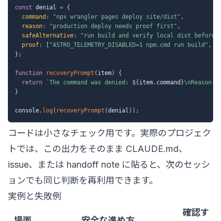
const
 denial 
=
{
command
:
"npx wrangler pages deploy site/dist"
,
reason
:
"production deploy needs proof first"
,
safeAlternative
:
"run build and verify local dist before 
proof
:
[
"ASTRO_TELEMETRY_DISABLED=1 npm.cmd run build"
,
"
}
;
function
recoveryPrompt
(
item
)
{
return
`
The command was denied: 
${
item
.
command
}
\nReason: 
}
console
.
log
(
recoveryPrompt
(
denial
)
)
;
コードは小さなチェック用です。実際のプロジェク
トでは、この出力をそのまま CLAUDE.md、
issue、または handoff note に貼ると、次のセッシ
ョンでも同じ判断を再利用できます。
実例と失敗例
確認す
場面
安全な進め方