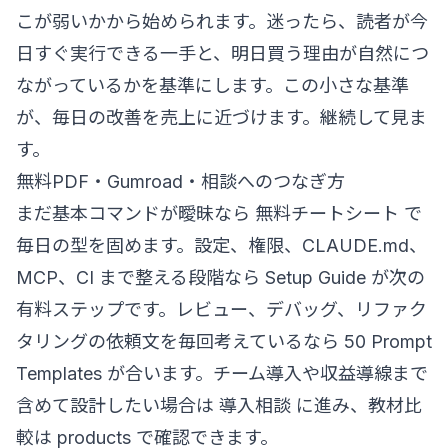
こが弱いかから始められます。迷ったら、読者が今
日すぐ実行できる一手と、明日買う理由が自然につ
ながっているかを基準にします。この小さな基準
が、毎日の改善を売上に近づけます。継続して見ま
す。
無料PDF・Gumroad・相談へのつなぎ方
まだ基本コマンドが曖昧なら
無料チートシート
で
毎日の型を固めます。設定、権限、CLAUDE.md、
MCP、CI まで整える段階なら
Setup Guide
が次の
有料ステップです。レビュー、デバッグ、リファク
タリングの依頼文を毎回考えているなら
50 Prompt
Templates
が合います。チーム導入や収益導線まで
含めて設計したい場合は
導入相談
に進み、教材比
較は
products
で確認できます。