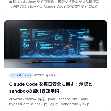
最初は ask/deny 多めで始め、検証が積み上がった操作だ
け段階的に allow へ。Claude Code の権限を安全に緩める
5段ラダーと、各段の昇格条件を実例で。
Tips & Tricks
2026年5月22日
Claude Code を毎日安全に回す：承認と
sandboxの線引き運用術
allow/ask/denyの境界、plan・acceptEdits・auto・
bypassPermissionsの使い分け、dangerously-skip-
permissionsの是非、sandboxの使いどころを実務目線で。