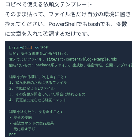
コピペで使える依頼文テンプレート
そのまま貼って、ファイル名だけ自分の環境に置き
換えてください。PowerShellでもbashでも、変数
に文章を入れて確認するだけです。
brief
=
$(
cat
<<
'EOF'

目的: 安全な編集を1か所だけ行う。

変えてよいファイル: site/src/content/blog/example.mdx

触らないもの: package系ファイル、生成物、秘密情報、公開・デプロイ設定
編集を始める前に、次を返すこと:

1. 状況把握のために見るファイル

2. 実際に変える1ファイル

3. その変更が間違っていた場合に壊れるもの

4. 変更後に走らせる確認コマンド

編集を終えたら、次を返すこと:

- 差分の要約

- 確認コマンドの実行結果

- 元に戻す手順

EOF