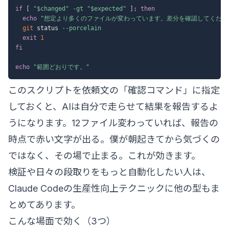
if
[
"
$changed
"
-gt
"
$expected
"
]
;
then
echo
"想定より多くのファイルが変わっています。差分を確認してくださ
git
 status 
--porcelain
exit
1
fi
echo
"範囲どおりです。"
このスクリプトを依頼文の「確認コマンド」に指定
しておくと、AIは自分で走らせて結果を報告するよ
うになります。12ファイル変わっていれば、報告の
時点で赤い文字が出る。僕が朝起きてから気づくの
ではなく、その場で止まる。これが効きます。
検証や日々の段取りをもっと自動化したい人は、
Claude Codeの生産性向上テクニック
に他の型もま
とめてあります。
こんな場面で効く（3つ）