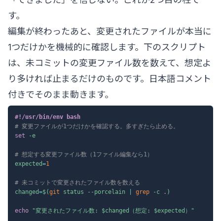
す。
編集が終わったあと、変更されたファイルが本当に
1つだけかを機械的に確認します。下のスクリプト
は、未コミットの変更ファイル数を数えて、想定よ
り多ければ止まるだけのものです。日本語コメント
付きでそのまま動きます。
#!/usr/bin/env bash
# 変更ファイルが1つだけかを確認する。多すぎたら止める。
set
-e
# 想定する変更ファイル数（1ファイル編集なら1）
expected
=
1
# 未コミットで変更されたファイル数を数える
changed
=
$(
git
 status 
--porcelain
|
grep
-c
.
)
echo
"変更されたファイル数: 
$changed
（想定: 
$expected
）"