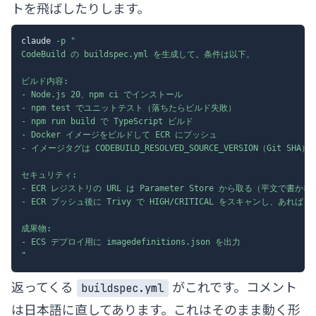
トを飛ばしたりします。
claude 
-p
"

CodeBuild の buildspec.yml を生成して。条件は以下。

ビルド内容:

- Node.js 20、npm ci でインストール

- npm test でユニットテスト（落ちたらビルド失敗）

- npm run build で TypeScript ビルド

- Docker イメージをビルドして ECR にプッシュ

- イメージタグは CODEBUILD_RESOLVED_SOURCE_VERSION（Git SHA）と 
セキュリティ:

- ECR レジストリの URL は Parameter Store から取る（平文で書かな
- ECR プッシュ後に Trivy で HIGH/CRITICAL をスキャンし、あればビ
成果物:

- ECS デプロイ用に imagedefinitions.json を出力

"
返ってくる
がこれです。コメント
buildspec.yml
は日本語に直してあります。これはそのまま動く形