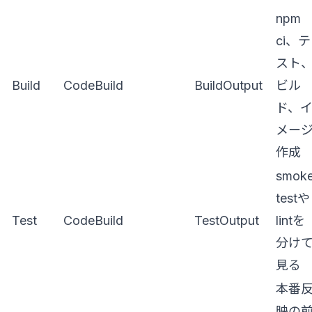
npm
ci、テ
スト
Build
CodeBuild
BuildOutput
ビル
ド、
メー
作成
smok
testや
Test
CodeBuild
TestOutput
lintを
分け
見る
本番
映の