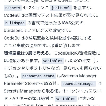
ークンを平文でymlに書かずに済む。みっつ、
セクションに
を渡すと、
reports
junit.xml
CodeBuildの画面でテスト結果が表で見られます。
の書式で迷ったらAWS公式の
buildspec
buildspecリファレンス
が確実です。
CodeBuildの環境変数とIAMを最小権限にする
ここが事故の温床です。順番に潰します。
環境変数は3層で考える。
CodeBuildの環境変数に
は種類があります。
はただの平文（リ
variables
ージョンやリポジトリ名など、見られても困らない
もの）。
はSystems Manager
parameter-store
Parameter Storeから取る値。
は
secrets-manager
Secrets Managerから取る値。トークン・パスワー
ド・APIキーの類は絶対に
に書かな
variables