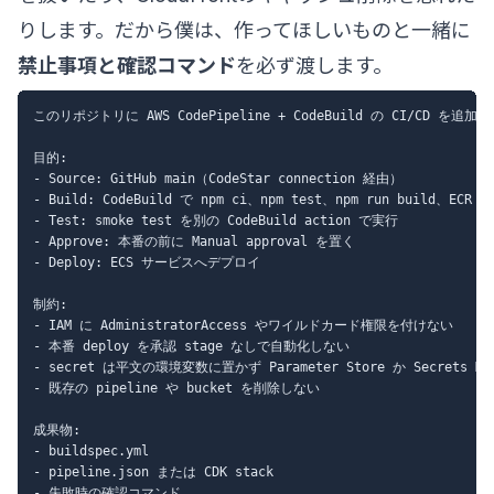
りします。だから僕は、作ってほしいものと一緒に
禁止事項と確認コマンド
を必ず渡します。
このリポジトリに AWS CodePipeline + CodeBuild の CI/CD を追加し
目的:

- Source: GitHub main（CodeStar connection 経由）

- Build: CodeBuild で npm ci、npm test、npm run build、E
- Test: smoke test を別の CodeBuild action で実行

- Approve: 本番の前に Manual approval を置く

- Deploy: ECS サービスへデプロイ

制約:

- IAM に AdministratorAccess やワイルドカード権限を付けない

- 本番 deploy を承認 stage なしで自動化しない

- secret は平文の環境変数に置かず Parameter Store か Secrets Ma
- 既存の pipeline や bucket を削除しない

成果物:

- buildspec.yml

- pipeline.json または CDK stack

- 失敗時の確認コマンド
