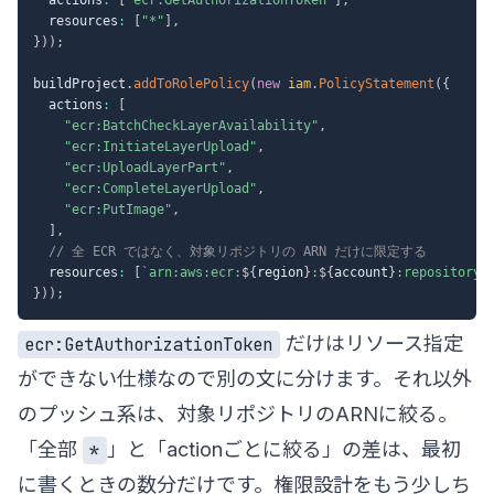
  resources
:
[
"*"
]
,
}
)
)
;
buildProject
.
addToRolePolicy
(
new
iam
.
PolicyStatement
(
{
  actions
:
[
"ecr:BatchCheckLayerAvailability"
,
"ecr:InitiateLayerUpload"
,
"ecr:UploadLayerPart"
,
"ecr:CompleteLayerUpload"
,
"ecr:PutImage"
,
]
,
// 全 ECR ではなく、対象リポジトリの ARN だけに限定する
  resources
:
[
`
arn:aws:ecr:
${
region
}
:
${
account
}
:repository/
}
)
)
;
だけはリソース指定
ecr:GetAuthorizationToken
ができない仕様なので別の文に分けます。それ以外
のプッシュ系は、対象リポジトリのARNに絞る。
「全部
」と「actionごとに絞る」の差は、最初
*
に書くときの数分だけです。権限設計をもう少しち