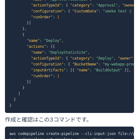
"actionTypeId"
:
{
"category"
:
"Approval"
,
"owner"
"configuration"
:
{
"CustomData"
:
"smoke test と
"runOrder"
:
1
}
]
}
,
{
"name"
:
"Deploy"
,
"actions"
:
[
{
"name"
:
"DeployStaticSite"
,
"actionTypeId"
:
{
"category"
:
"Deploy"
,
"owner"
:
"configuration"
:
{
"BucketName"
:
"my-webapp-prod"
"inputArtifacts"
:
[
{
"name"
:
"BuildOutput"
}
]
,
"runOrder"
:
1
}
]
}
]
}
}
作成と確認はこの3コマンドです。
aws codepipeline create-pipeline --cli-input-json file://pip