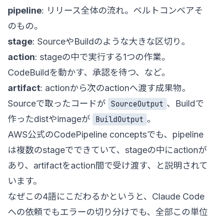
pipeline
: リリース全体の流れ。ベルトコンベアそ
のもの。
stage
: SourceやBuildのような大きな区切り。
action
: stageの中で実行する1つの作業。
CodeBuildを動かす、承認を待つ、など。
artifact
: actionから次のactionへ渡す成果物。
Sourceで取ったコードが
、Buildで
SourceOutput
作ったdistやimageが
。
BuildOutput
AWS公式の
CodePipeline concepts
でも、pipeline
は複数のstageでできていて、stageの中にactionが
あり、artifactをaction間で受け渡す、と説明されて
います。
なぜこの4語にこだわるかというと、Claude Code
への依頼でもエラーの切り分けでも、全部この単位