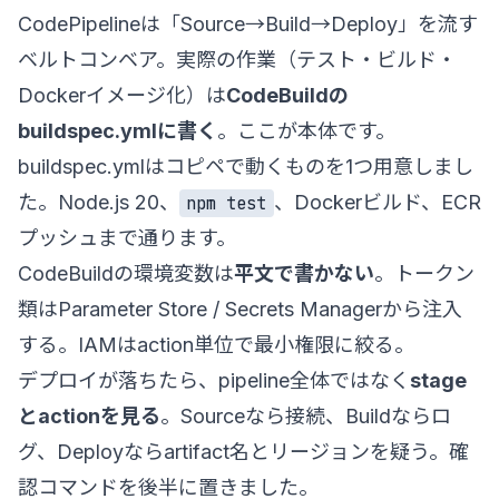
CodePipelineは「Source→Build→Deploy」を流す
ベルトコンベア。実際の作業（テスト・ビルド・
Dockerイメージ化）は
CodeBuildの
buildspec.ymlに書く
。ここが本体です。
buildspec.ymlはコピペで動くものを1つ用意しまし
た。Node.js 20、
、Dockerビルド、ECR
npm test
プッシュまで通ります。
CodeBuildの環境変数は
平文で書かない
。トークン
類はParameter Store / Secrets Managerから注入
する。IAMはaction単位で最小権限に絞る。
デプロイが落ちたら、pipeline全体ではなく
stage
とactionを見る
。Sourceなら接続、Buildならロ
グ、Deployならartifact名とリージョンを疑う。確
認コマンドを後半に置きました。