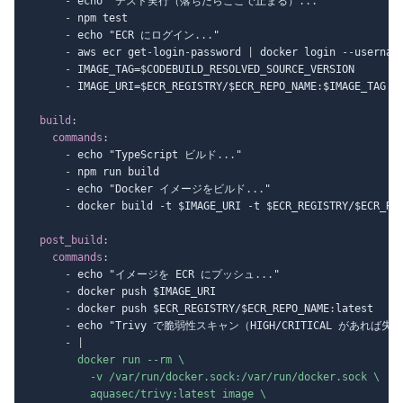
-
 echo "テスト実行（落ちたらここで止まる）
...
"

-
 npm test

-
 echo "ECR にログイン
...
"

-
 aws ecr get
-
login
-
password 
|
 docker login 
-
-
usernam
-
 IMAGE_TAG=$CODEBUILD_RESOLVED_SOURCE_VERSION

-
 IMAGE_URI=$ECR_REGISTRY/$ECR_REPO_NAME
:
$IMAGE_TAG

build
:
commands
:
-
 echo "TypeScript ビルド
...
"

-
 npm run build

-
 echo "Docker イメージをビルド
...
"

-
 docker build 
-
t $IMAGE_URI 
-
t $ECR_REGISTRY/$ECR_RE
post_build
:
commands
:
-
 echo "イメージを ECR にプッシュ
...
"

-
 docker push $IMAGE_URI

-
 docker push $ECR_REGISTRY/$ECR_REPO_NAME
:
latest

-
 echo "Trivy で脆弱性スキャン（HIGH/CRITICAL があれば失
-
|
        docker run --rm \

          -v /var/run/docker.sock:/var/run/docker.sock \

          aquasec/trivy:latest image \
