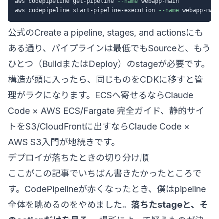
aws codepipeline get-pipeline 
--name
 webapp-main

aws codepipeline start-pipeline-execution 
--name
公式の
Create a pipeline, stages, and actions
にも
ある通り、パイプラインは最低でもSourceと、もう
ひとつ（BuildまたはDeploy）のstageが必要です。
構造が頭に入ったら、同じものをCDKに移すと管
理がラクになります。ECSへ寄せるなら
Claude
Code × AWS ECS/Fargate 完全ガイド
、静的サイ
トをS3/CloudFrontに出すなら
Claude Code ×
AWS S3入門
が地続きです。
デプロイが落ちたときの切り分け順
ここがこの記事でいちばん書きたかったところで
す。CodePipelineが赤くなったとき、僕はpipeline
全体を眺めるのをやめました。
落ちたstageと、そ