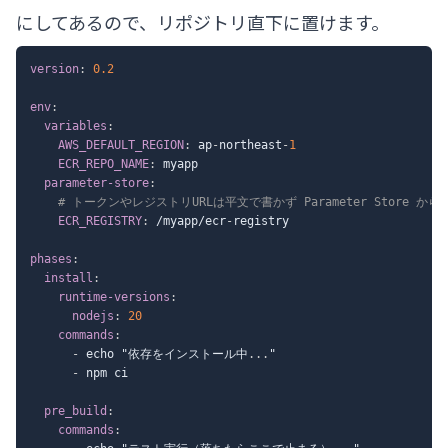
にしてあるので、リポジトリ直下に置けます。
version
:
0.2
env
:
variables
:
AWS_DEFAULT_REGION
:
 ap
-
northeast
-
1
ECR_REPO_NAME
:
 myapp

parameter-store
:
# トークンやレジストリURLは平文で書かず Parameter Store か
ECR_REGISTRY
:
 /myapp/ecr
-
registry

phases
:
install
:
runtime-versions
:
nodejs
:
20
commands
:
-
 echo "依存をインストール中
...
"

-
 npm ci

pre_build
:
commands
: