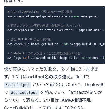
順番です。
# どの stage/action で落ちたかを一覧で見る
aws codepipeline get-pipeline-state 
--name
 webapp-main

# 直近のアクション実行の詳細（失敗理由が入っている）
aws codepipeline list-action-executions --pipeline-name web
# 該当 BUILD_ID のビルド詳細
aws codebuild batch-get-builds 
--ids
 webapp-build:BUILD_ID_F
# CodeBuild のログを追う（ここに本当の原因が出る）
aws logs 
tail
 /aws/codebuild/webapp-build 
--since
 30m 
--fol
僕が実際にハマった失敗を、多い順に3つ書きま
す。1つ目は
artifact名の取り違え
。Buildで
という名前で出したのに、Deploy側
BuildOutput
で
を読んでいて「artifactが見つか
SourceOutput
らない」で落ちる。2つ目は
IAMの権限不足
。
CodeBuildのサービスロールにECRやS3、