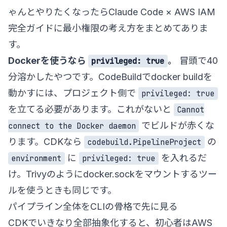
ゃんとやりたくなったら
Claude Code × AWS IAM
完全ガイド
に最小権限の考え方をまとめてありま
す。
Dockerを使うなら
。
冒頭で40
privileged: true
分溶かしたやつです。CodeBuildでdocker buildを
動かすには、プロジェクト側で
privileged: true
を立てる必要があります。これがないと
Cannot
でビルドが赤くな
connect to the Docker daemon
ります。CDKなら
の
codebuild.PipelineProject
に
を入れるだ
environment
privileged: true
け。Trivyのようにdocker.sockをマウントするツー
ルを使うときも同じです。
パイプライン全体をCLIの骨格で先に見る
CDKでいきなり全部抽象化すると、初心者はAWS