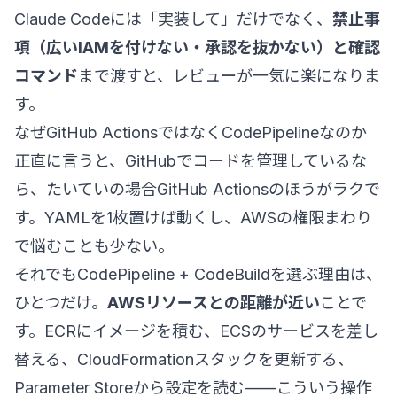
Claude Codeには「実装して」だけでなく、
禁止事
項（広いIAMを付けない・承認を抜かない）と確認
コマンド
まで渡すと、レビューが一気に楽になりま
す。
なぜGitHub ActionsではなくCodePipelineなのか
正直に言うと、GitHubでコードを管理しているな
ら、たいていの場合GitHub Actionsのほうがラクで
す。YAMLを1枚置けば動くし、AWSの権限まわり
で悩むことも少ない。
それでもCodePipeline + CodeBuildを選ぶ理由は、
ひとつだけ。
AWSリソースとの距離が近い
ことで
す。ECRにイメージを積む、ECSのサービスを差し
替える、CloudFormationスタックを更新する、
Parameter Storeから設定を読む——こういう操作