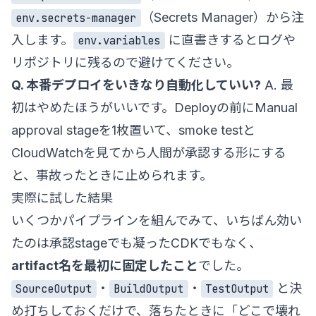
（Secrets Manager）から注
env.secrets-manager
入します。
に直書きするとログや
env.variables
リポジトリに残るので避けてください。
Q. 本番デプロイをいきなり自動化していい?
A. 最
初はやめたほうがいいです。Deployの前にManual
approval stageを1枚置いて、smoke testと
CloudWatchを見てから人間が承認する形にする
と、事故ったときに止められます。
実際に試した結果
いくつかパイプラインを組んでみて、いちばん効い
たのは承認stageでも凝ったCDKでもなく、
artifact名を最初に固定したこと
でした。
・
・
と決
SourceOutput
BuildOutput
TestOutput
め打ちしておくだけで、落ちたときに「どこで壊れ