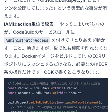
い。これだけで「GitHubにbuildspec.ymlごとトー
クンを公開してしまった」という典型的な事故が消
えます。
IAMはaction単位で絞る。
やってしまいがちなの
が、CodeBuildのサービスロールに
を付けて「とりあえず動か
AdministratorAccess
す」こと。動きますが、後で誰も権限を削れなくな
ります。Dockerイメージをビルドして1つのECRリ
ポジトリにプッシュするだけなら、必要なのはECR
系の操作だけです。CDKで書くとこうなります。
// CodeBuild に渡す権限は「ECR にこのリポジトリだけ」に絞る
const
 region 
=
 cdk
.
Stack
.
of
(
this
)
.
region
;
const
 account 
=
 cdk
.
Stack
.
of
(
this
)
.
account
;
buildProject
.
addToRolePolicy
(
new
iam
.
PolicyStatement
(
{
// ログイン用トークンの取得だけは resource を絞れないので別文に
  actions
:
[
"ecr:GetAuthorizationToken"
]
,