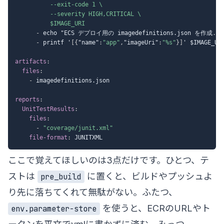
          --exit-code 1 \

          --severity HIGH,CRITICAL \

          $IMAGE_URI
-
 echo "ECS デプロイ用の imagedefinitions.json を作成
...
-
 printf '
[
{
"name"
:
"app"
,
"imageUri"
:
"%s"
}
]
' $IMAGE_UR
artifacts
:
files
:
-
 imagedefinitions.json

reports
:
UnitTestResults
:
files
:
-
"coverage/junit.xml"
file-format
:
ここで覚えてほしいのは3点だけです。ひとつ、テ
ストは
に置くと、ビルドやプッシュよ
pre_build
り先に落ちてくれて無駄がない。ふたつ、
を使うと、ECRのURLやト
env.parameter-store