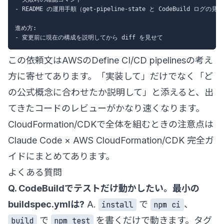
- README の運用手順（get-pipeline-state と CodeBuild ログの見方
進め方:

この依頼文はAWSの
Define CI/CD pipelines
の考え
方に寄せてあります。「実装して」だけでなく「ど
の公式概念に合わせたか説明して」と添えると、出
てきたコードのレビューがかなり速くなります。
CloudFormation/CDKで全体を組むときの注意点は
Claude Code × AWS CloudFormation/CDK 完全ガ
イド
にまとめてあります。
よくある質問
Q. CodeBuildでテストだけ動かしたい。最小の
buildspec.ymlは?
A.
で
、
install
npm ci
で
を書くだけで動きます。タグ
build
npm test