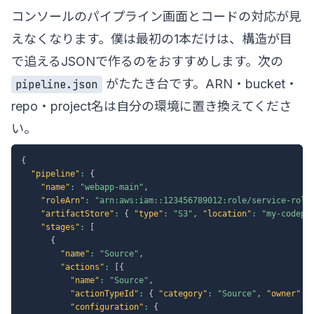
コンソールのパイプライン画面とコードの対応が見
えなくなります。僕は最初の1本だけは、構造が目
で追えるJSONで作るのをおすすめします。次の
がたたき台です。ARN・bucket・
pipeline.json
repo・project名は自分の環境に置き換えてくださ
い。
{
"pipeline"
:
{
"name"
:
"webapp-main"
,
"roleArn"
:
"arn:aws:iam::123456789012:role/service-role
"artifactStore"
:
{
"type"
:
"S3"
,
"location"
:
"my-codepi
"stages"
:
[
{
"name"
:
"Source"
,
"actions"
:
[
{
"name"
:
"Source"
,
"actionTypeId"
:
{
"category"
:
"Source"
,
"owner"
:
"configuration"
:
{