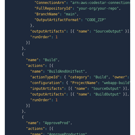
"ConnectionArn"
:
"arn:aws:codestar-connections:
"FullRepositoryId"
:
"your-org/your-repo"
,
"BranchName"
:
"main"
,
"OutputArtifactFormat"
:
"CODE_ZIP"
}
,
"outputArtifacts"
:
[
{
"name"
:
"SourceOutput"
}
]
,
"runOrder"
:
1
}
]
}
,
{
"name"
:
"Build"
,
"actions"
:
[
{
"name"
:
"BuildAndUnitTest"
,
"actionTypeId"
:
{
"category"
:
"Build"
,
"owner"
:
"
"configuration"
:
{
"ProjectName"
:
"webapp-build"
"inputArtifacts"
:
[
{
"name"
:
"SourceOutput"
}
]
,
"outputArtifacts"
:
[
{
"name"
:
"BuildOutput"
}
]
,
"runOrder"
:
1
}
]
}
,
{
"name"
:
"ApproveProd"
,
"actions"
:
[
{
"name"
:
"ApproveProduction"
,