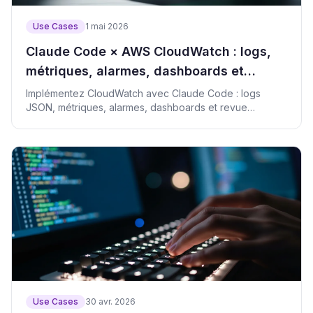
Use Cases
1 mai 2026
Claude Code × AWS CloudWatch : logs,
métriques, alarmes, dashboards et
incidents
Implémentez CloudWatch avec Claude Code : logs
JSON, métriques, alarmes, dashboards et revue
d’incident.
Use Cases
30 avr. 2026