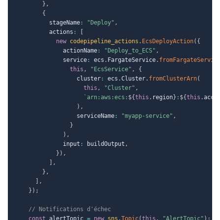
}
,
{
          stageName
:
"Deploy"
,
          actions
:
[
new
codepipeline_actions
.
EcsDeployAction
(
{
              actionName
:
"Deploy_to_ECS"
,
              service
:
 ecs
.
FargateService
.
fromFargateServic
this
,
"EcsService"
,
{
                  cluster
:
 ecs
.
Cluster
.
fromClusterArn
(
this
,
"Cluster"
,
`
arn:aws:ecs:
${
this
.
region
}
:
${
this
.
acco
)
,
                  serviceName
:
"myapp-service"
,
}
)
,
              input
:
 buildOutput
,
}
)
,
]
,
}
,
]
,
}
)
;
// Notifications d'échec
const
 alertTopic 
=
new
sns
.
Topic
(
this
,
"AlertTopic"
)
;