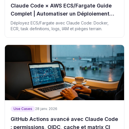
Claude Code × AWS ECS/Fargate Guide
Complet | Automatiser un Déploiement
Sûr
Déployez ECS/Fargate avec Claude Code: Docker,
ECR, task definitions, logs, IAM et pièges terrain.
Use Cases
28 janv. 2026
GitHub Actions avancé avec Claude Code
: permissions, OIDC, cache et matrix CI