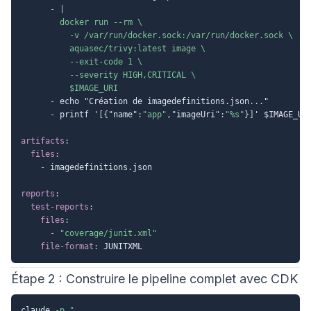
-
|
        docker run --rm \

          -v /var/run/docker.sock:/var/run/docker.sock \

          aquasec/trivy:latest image \

          --exit-code 1 \

          --severity HIGH,CRITICAL \

          $IMAGE_URI
-
 echo "Création de imagedefinitions.json
...
"

-
 printf '
[
{
"name"
:
"app"
,
"imageUri"
:
"%s"
}
]
' $IMAGE_UR
artifacts
:
files
:
-
 imagedefinitions.json

reports
:
test-reports
:
files
:
-
"coverage/junit.xml"
file-format
:
Étape 2 : Construire le pipeline complet avec CDK
claude 
-p
"
