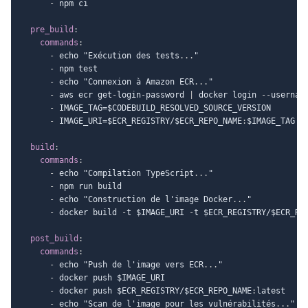
-
 npm ci

pre_build
:
commands
:
-
 echo "Exécution des tests
...
"

-
 npm test

-
 echo "Connexion à Amazon ECR
...
"

-
 aws ecr get
-
login
-
password 
|
 docker login 
-
-
usernam
-
 IMAGE_TAG=$CODEBUILD_RESOLVED_SOURCE_VERSION

-
 IMAGE_URI=$ECR_REGISTRY/$ECR_REPO_NAME
:
$IMAGE_TAG

build
:
commands
:
-
 echo "Compilation TypeScript
...
"

-
 npm run build

-
 echo "Construction de l'image Docker
...
"

-
 docker build 
-
t $IMAGE_URI 
-
t $ECR_REGISTRY/$ECR_RE
post_build
:
commands
:
-
 echo "Push de l'image vers ECR
...
"

-
 docker push $IMAGE_URI

-
 docker push $ECR_REGISTRY/$ECR_REPO_NAME
:
latest

-
 echo "Scan de l'image pour les vulnérabilités
...
"
