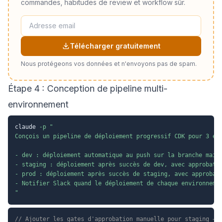
commandes, habitudes de review et workflow sûr.
Télécharger gratuitement
Nous protégeons vos données et n'envoyons pas de spam.
Étape 4 : Conception de pipeline multi-
environnement
claude 
-p
"

Conçois un pipeline de déploiement progressif CDK pour 3 env
- dev : déploiement automatique au push sur la branche main

- staging : déploiement après succès de dev, avec approbatio
- prod : déploiement après succès de staging, avec approbati
- Notifier Slack quand le déploiement de chaque environnemen
"
// Ajouter les gates d'approbation manuelle pour staging → 