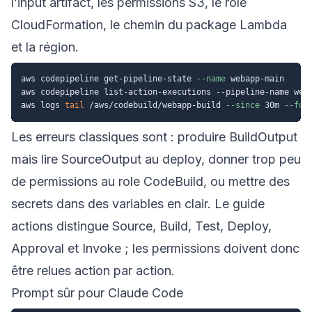
l’input artifact, les permissions S3, le rôle
CloudFormation, le chemin du package Lambda
et la région.
aws codepipeline get-pipeline-state 
--name
 webapp-main

aws codepipeline list-action-executions --pipeline-name web
aws logs 
tail
 /aws/codebuild/webapp-build 
--since
 30m 
--fol
Les erreurs classiques sont : produire BuildOutput
mais lire SourceOutput au deploy, donner trop peu
de permissions au role CodeBuild, ou mettre des
secrets dans des variables en clair. Le guide
actions
distingue Source, Build, Test, Deploy,
Approval et Invoke ; les permissions doivent donc
être relues action par action.
Prompt sûr pour Claude Code