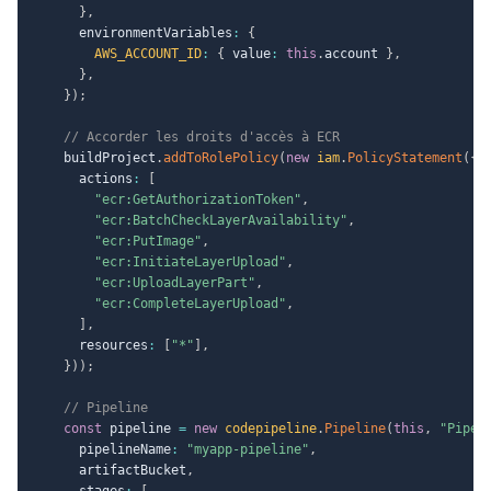
}
,
      environmentVariables
:
{
AWS_ACCOUNT_ID
:
{
 value
:
this
.
account 
}
,
}
,
}
)
;
// Accorder les droits d'accès à ECR
    buildProject
.
addToRolePolicy
(
new
iam
.
PolicyStatement
(
{
      actions
:
[
"ecr:GetAuthorizationToken"
,
"ecr:BatchCheckLayerAvailability"
,
"ecr:PutImage"
,
"ecr:InitiateLayerUpload"
,
"ecr:UploadLayerPart"
,
"ecr:CompleteLayerUpload"
,
]
,
      resources
:
[
"*"
]
,
}
)
)
;
// Pipeline
const
 pipeline 
=
new
codepipeline
.
Pipeline
(
this
,
"Pipel
      pipelineName
:
"myapp-pipeline"
,
      artifactBucket
,
      stages
:
[