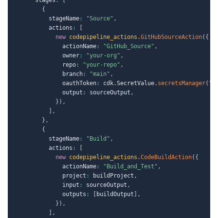
{
          stageName
:
"Source"
,
          actions
:
[
new
codepipeline_actions
.
GitHubSourceAction
(
{
              actionName
:
"GitHub_Source"
,
              owner
:
"your-org"
,
              repo
:
"your-repo"
,
              branch
:
"main"
,
              oauthToken
:
 cdk
.
SecretValue
.
secretsManager
(
"g
              output
:
 sourceOutput
,
}
)
,
]
,
}
,
{
          stageName
:
"Build"
,
          actions
:
[
new
codepipeline_actions
.
CodeBuildAction
(
{
              actionName
:
"Build_and_Test"
,
              project
:
 buildProject
,
              input
:
 sourceOutput
,
              outputs
:
[
buildOutput
]
,
}
)
,
]
,