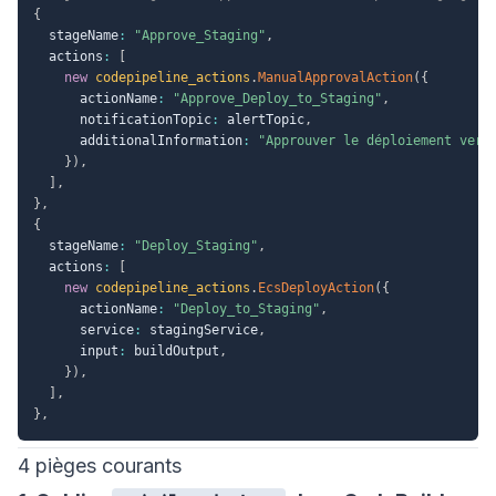
{
  stageName
:
"Approve_Staging"
,
  actions
:
[
new
codepipeline_actions
.
ManualApprovalAction
(
{
      actionName
:
"Approve_Deploy_to_Staging"
,
      notificationTopic
:
 alertTopic
,
      additionalInformation
:
"Approuver le déploiement vers
}
)
,
]
,
}
,
{
  stageName
:
"Deploy_Staging"
,
  actions
:
[
new
codepipeline_actions
.
EcsDeployAction
(
{
      actionName
:
"Deploy_to_Staging"
,
      service
:
 stagingService
,
      input
:
 buildOutput
,
}
)
,
]
,
}
,
4 pièges courants