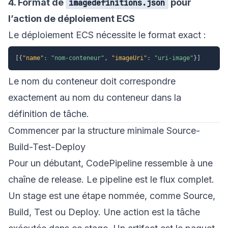
4. Format de
pour
imagedefinitions.json
l’action de déploiement ECS
Le déploiement ECS nécessite le format exact :
[
{
"name"
:
"nom-conteneur"
,
"imageUri"
:
"uri-image"
}
]
Le nom du conteneur doit correspondre
exactement au nom du conteneur dans la
définition de tâche.
Commencer par la structure minimale Source-
Build-Test-Deploy
Pour un débutant, CodePipeline ressemble à une
chaîne de release. Le pipeline est le flux complet.
Un stage est une étape nommée, comme Source,
Build, Test ou Deploy. Une action est la tâche