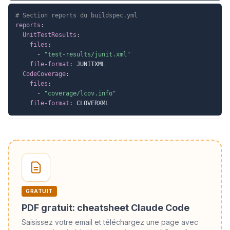
# Section reports du buildspec.yml
reports
:
UnitTestResults
:
files
:
-
"test-results/junit.xml"
file-format
:
 JUNITXML

CodeCoverage
:
files
:
-
"coverage/lcov.info"
file-format
:
GRATUIT
PDF gratuit: cheatsheet Claude Code
Saisissez votre email et téléchargez une page avec