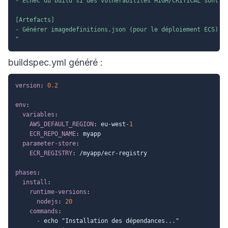
- Échec du build si des vulnérabilités HIGH/CRITICAL sont tr
[Artefacts]

- Générer imagedefinitions.json (pour le déploiement ECS)

"
buildspec.yml généré :
version
:
0.2
env
:
variables
:
AWS_DEFAULT_REGION
:
 eu
-
west
-
1
ECR_REPO_NAME
:
 myapp

parameter-store
:
ECR_REGISTRY
:
 /myapp/ecr
-
registry

phases
:
install
:
runtime-versions
:
nodejs
:
20
commands
:
-
 echo "Installation des dépendances
...
"
