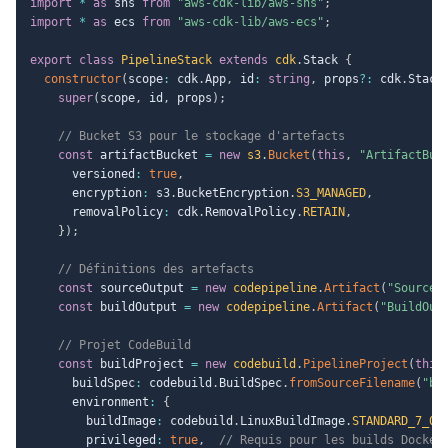
import
*
as
 sns 
from
"aws-cdk-lib/aws-sns"
;
import
*
as
 ecs 
from
"aws-cdk-lib/aws-ecs"
;
export
class
PipelineStack
extends
cdk
.
Stack 
{
constructor
(
scope
:
 cdk
.
App
,
 id
:
string
,
 props
?
:
 cdk
.
Stack
super
(
scope
,
 id
,
 props
)
;
// Bucket S3 pour le stockage d'artefacts
const
 artifactBucket 
=
new
s3
.
Bucket
(
this
,
"ArtifactBuc
      versioned
:
true
,
      encryption
:
 s3
.
BucketEncryption
.
S3_MANAGED
,
      removalPolicy
:
 cdk
.
RemovalPolicy
.
RETAIN
,
}
)
;
// Définitions des artefacts
const
 sourceOutput 
=
new
codepipeline
.
Artifact
(
"SourceO
const
 buildOutput 
=
new
codepipeline
.
Artifact
(
"BuildOut
// Projet CodeBuild
const
 buildProject 
=
new
codebuild
.
PipelineProject
(
this
      buildSpec
:
 codebuild
.
BuildSpec
.
fromSourceFilename
(
"bu
      environment
:
{
        buildImage
:
 codebuild
.
LinuxBuildImage
.
STANDARD_7_0
,
        privileged
:
true
,
// Requis pour les builds Docker