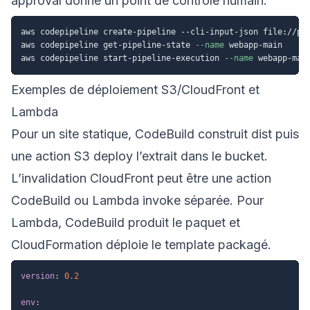
approval donne un point de contrôle humain.
aws codepipeline create-pipeline --cli-input-json file://pip
aws codepipeline get-pipeline-state 
--name
 webapp-main

aws codepipeline start-pipeline-execution 
--name
Exemples de déploiement S3/CloudFront et
Lambda
Pour un site statique, CodeBuild construit dist puis
une action S3 deploy l’extrait dans le bucket.
L’invalidation CloudFront peut être une action
CodeBuild ou Lambda invoke séparée. Pour
Lambda, CodeBuild produit le paquet et
CloudFormation déploie le template packagé.
version
:
0.2
env
: