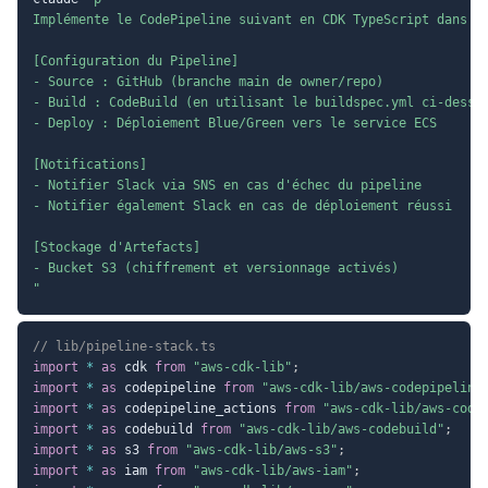
Implémente le CodePipeline suivant en CDK TypeScript dans li
[Configuration du Pipeline]

- Source : GitHub (branche main de owner/repo)

- Build : CodeBuild (en utilisant le buildspec.yml ci-dessus
- Deploy : Déploiement Blue/Green vers le service ECS

[Notifications]

- Notifier Slack via SNS en cas d'échec du pipeline

- Notifier également Slack en cas de déploiement réussi

[Stockage d'Artefacts]

- Bucket S3 (chiffrement et versionnage activés)

"
// lib/pipeline-stack.ts
import
*
as
 cdk 
from
"aws-cdk-lib"
;
import
*
as
 codepipeline 
from
"aws-cdk-lib/aws-codepipeline
import
*
as
 codepipeline_actions 
from
"aws-cdk-lib/aws-code
import
*
as
 codebuild 
from
"aws-cdk-lib/aws-codebuild"
;
import
*
as
 s3 
from
"aws-cdk-lib/aws-s3"
;
import
*
as
 iam 
from
"aws-cdk-lib/aws-iam"
;