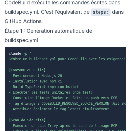
CodeBuild exécute les commandes écrites dans
buildspec.yml. C’est l’équivalent de
dans
steps:
GitHub Actions.
Étape 1 : Génération automatique de
buildspec.yml
claude 
-p
"

Génère un buildspec.yml pour CodeBuild avec les exigences su
[Contenu du Build]

- Environnement Node.js 20

- Installation avec npm ci

- Build TypeScript (npm run build)

- Exécuter les tests unitaires (npm test)

- Construire l'image Docker et faire un push vers ECR

- Tag d'image : CODEBUILD_RESOLVED_SOURCE_VERSION (Git SHA)

- Attribuer également le tag latest simultanément

[Scan de Sécurité]

- Exécuter un scan Trivy après le push de l'image ECR
