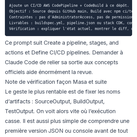
Ajoute un CI/CD AWS CodePipeline + CodeBuild à ce dépôt.

Objectif : Source depuis GitHub main, Build avec npm ci/test
Contraintes : pas d'AdministratorAccess, pas de permissions 
Livrables : buildspec.yml, pipeline.json ou stack CDK, comma
Ce prompt suit
Create a pipeline, stages, and
actions
et
Define CI/CD pipelines
. Demander à
Claude Code de relier sa sortie aux concepts
officiels aide énormément la revue.
Note de vérification façon Masa et suite
Le geste le plus rentable est de fixer les noms
d’artifacts : SourceOutput, BuildOutput,
TestOutput. On voit alors vite où l’exécution
casse. Il est aussi plus simple de comprendre une
première version JSON ou console avant de tout