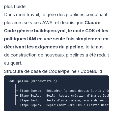
plus fluide.
Dans mon travail, je gère des pipelines combinant
plusieurs services AWS, et depuis que
Claude
Code génère buildspec.yml, le code CDK et les
politiques IAM en une seule fois simplement en
décrivant les exigences du pipeline
, le temps
de construction de nouveaux pipelines a été réduit
au quart.
Structure de base de CodePipeline / CodeBuild
CodePipeline (Orchestrateur)

    │

    ├─ Étape Source:  Récupérer le code depuis GitHub / Code
    ├─ Étape Build:   Build, tests, création d'images Docker
    ├─ Étape Test:    Tests d'intégration, scans de sécurité