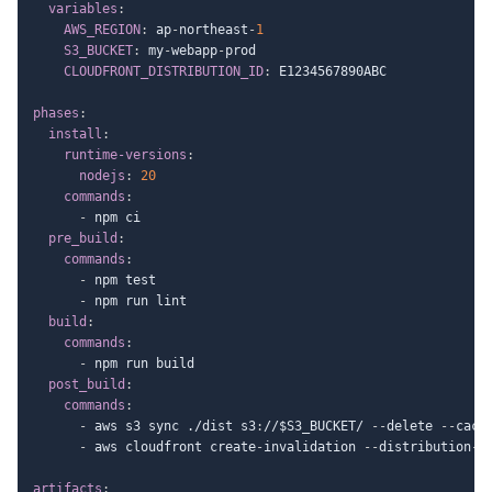
variables
:
AWS_REGION
:
 ap
-
northeast
-
1
S3_BUCKET
:
 my
-
webapp
-
prod

CLOUDFRONT_DISTRIBUTION_ID
:
 E1234567890ABC

phases
:
install
:
runtime-versions
:
nodejs
:
20
commands
:
-
 npm ci

pre_build
:
commands
:
-
 npm test

-
 npm run lint

build
:
commands
:
-
 npm run build

post_build
:
commands
:
-
 aws s3 sync ./dist s3
:
//$S3_BUCKET/ 
-
-
delete 
-
-
cach
-
 aws cloudfront create
-
invalidation 
-
-
distribution
-
i
artifacts
: