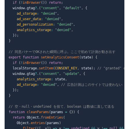
if
(
!
inBrowser
(
)
)
return
;
  window
.
gtag
?.
(
"consent"
,
"default"
,
{
ad_storage
:
"denied"
,
ad_user_data
:
"denied"
,
ad_personalization
:
"denied"
,
analytics_storage
:
"denied"
,
}
)
;
}
// 同意バナーでOKされた瞬間に呼ぶ。ここで初めて計測が動き出す
export
function
setAnalyticsConsent
(
state
)
{
if
(
!
inBrowser
(
)
)
return
;
  localStorage
.
setItem
(
CONSENT_KEY
,
 state
)
;
// "granted" or
  window
.
gtag
?.
(
"consent"
,
"update"
,
{
analytics_storage
:
 state
,
ad_storage
:
"denied"
,
// 広告計測はこのサイトでは使わない
}
)
;
}
// 空・null・undefined を捨て、boolean は数値に直して送る
function
cleanParams
(
params 
=
{
}
)
{
return
 Object
.
fromEntries
(
    Object
.
entries
(
params
)
.
filter
(
(
[
,
 v
]
)
=>
 v 
!==
undefined
&&
 v 
!==
null
&&
 v