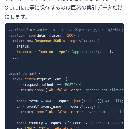
Cloudflare等に保存するのは匿名の集計データだけ
にします。
// cloudflare-worker.js — エッジで匿名のPVだけ拾い、個人情報は
function
json
(
data
,
 status 
=
200
)
{
return
new
Response
(
JSON
.
stringify
(
data
)
,
{
    status
,
headers
:
{
"content-type"
:
"application/json"
}
,
}
)
;
}
export
default
{
async
fetch
(
request
,
 env
)
{
if
(
request
.
method 
!==
"POST"
)
{
return
json
(
{
ok
:
false
,
error
:
"method_not_allowed"
}
const
 event 
=
await
 request
.
json
(
)
.
catch
(
(
)
=>
null
)
;
if
(
!
event
?.
event_name 
||
!
event
?.
slug
)
{
return
json
(
{
ok
:
false
,
error
:
"event_name_and_slug_
}
const
 country 
=
 request
.
cf
?.
country 
||
 request
.
headers
.
    env
.
ANALYTICS
?.
writeDataPoint
(
{