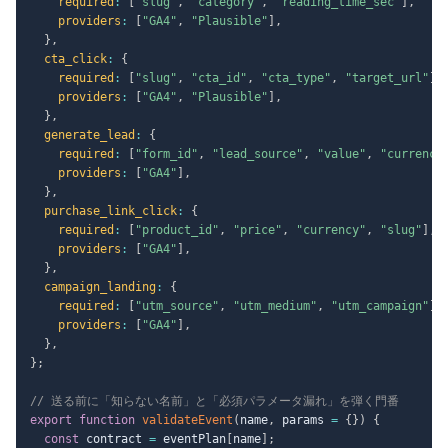
required
:
[
"slug"
,
"category"
,
"reading_time_sec"
]
,
providers
:
[
"GA4"
,
"Plausible"
]
,
}
,
cta_click
:
{
required
:
[
"slug"
,
"cta_id"
,
"cta_type"
,
"target_url"
]
,
providers
:
[
"GA4"
,
"Plausible"
]
,
}
,
generate_lead
:
{
required
:
[
"form_id"
,
"lead_source"
,
"value"
,
"currency
providers
:
[
"GA4"
]
,
}
,
purchase_link_click
:
{
required
:
[
"product_id"
,
"price"
,
"currency"
,
"slug"
]
,
providers
:
[
"GA4"
]
,
}
,
campaign_landing
:
{
required
:
[
"utm_source"
,
"utm_medium"
,
"utm_campaign"
]
,
providers
:
[
"GA4"
]
,
}
,
}
;
// 送る前に「知らない名前」と「必須パラメータ漏れ」を弾く門番
export
function
validateEvent
(
name
,
 params 
=
{
}
)
{
const
 contract 
=
 eventPlan
[
name
]
;