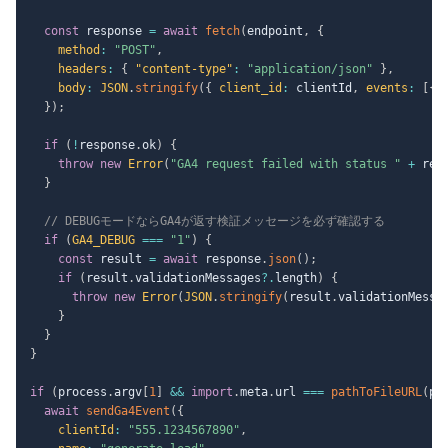
const
 response 
=
await
fetch
(
endpoint
,
{
method
:
"POST"
,
headers
:
{
"content-type"
:
"application/json"
}
,
body
:
JSON
.
stringify
(
{
client_id
:
 clientId
,
events
:
[
{
 
}
)
;
if
(
!
response
.
ok
)
{
throw
new
Error
(
"GA4 request failed with status "
+
 res
}
// DEBUGモードならGA4が返す検証メッセージを必ず確認する
if
(
GA4_DEBUG
===
"1"
)
{
const
 result 
=
await
 response
.
json
(
)
;
if
(
result
.
validationMessages
?.
length
)
{
throw
new
Error
(
JSON
.
stringify
(
result
.
validationMessa
}
}
}
if
(
process
.
argv
[
1
]
&&
import
.
meta
.
url 
===
pathToFileURL
(
pr
await
sendGa4Event
(
{
clientId
:
"555.1234567890"
,