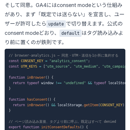
そして同意。GA4にはconsent modeという仕組み
があり、まず「既定では送らない」を宣言し、ユー
ザーが許可したら
で切り替えます。公式の
update
consent mode
どおり、
はタグ読み込みよ
default
り前に置くのが鉄則です。
// browser-analytics.js — 同意・UTM・送信を1か所に集約する
const
CONSENT_KEY
=
"analytics_consent"
;
const
UTM_KEYS
=
[
"utm_source"
,
"utm_medium"
,
"utm_campaign
function
inBrowser
(
)
{
return
typeof
 window 
!==
"undefined"
&&
typeof
 localStora
}
function
hasConsent
(
)
{
return
inBrowser
(
)
&&
 localStorage
.
getItem
(
CONSENT_KEY
)
=
}
// ページ読み込み直後、タグより前に呼ぶ。既定はすべて denied
export
function
initConsentDefaults
(
)
{