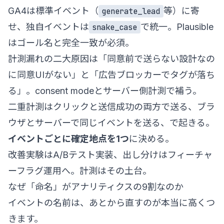
GA4は標準イベント（
等）に寄
generate_lead
せ、独自イベントは
で統一。Plausible
snake_case
はゴール名と完全一致が必須。
計測漏れの二大原因は「同意前で送らない設計なの
に同意UIがない」と「広告ブロッカーでタグが落ち
る」。consent modeとサーバー側計測で補う。
二重計測はクリックと送信成功の両方で送る、ブラ
ウザとサーバーで同じイベントを送る、で起きる。
イベントごとに確定地点を1つ
に決める。
改善実験は
A/Bテスト実装
、出し分けは
フィーチャ
ーフラグ運用
へ。計測はその土台。
なぜ「命名」がアナリティクスの9割なのか
イベントの名前は、あとから直すのが本当に高くつ
きます。