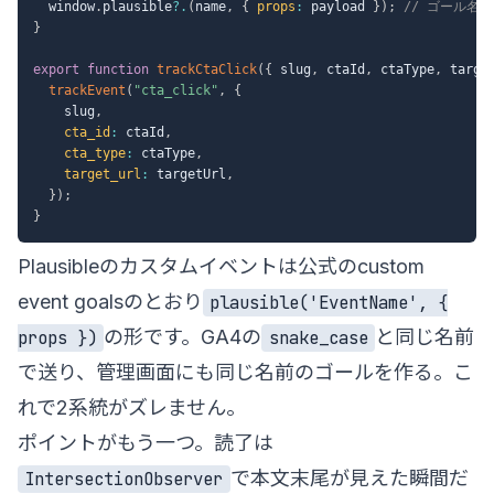
  window
.
plausible
?.
(
name
,
{
props
:
 payload 
}
)
;
// ゴール名は
}
export
function
trackCtaClick
(
{
 slug
,
 ctaId
,
 ctaType
,
 targe
trackEvent
(
"cta_click"
,
{
    slug
,
cta_id
:
 ctaId
,
cta_type
:
 ctaType
,
target_url
:
 targetUrl
,
}
)
;
}
Plausibleのカスタムイベントは公式の
custom
event goals
のとおり
plausible('EventName', {
の形です。GA4の
と同じ名前
props })
snake_case
で送り、管理画面にも同じ名前のゴールを作る。こ
れで2系統がズレません。
ポイントがもう一つ。読了は
で本文末尾が見えた瞬間だ
IntersectionObserver