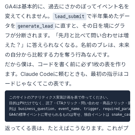
GA4は基本的に、過去にさかのぼってイベント名を
変えてくれません。
で半年集めたデー
lead_submit
タを
に直すと、その日を境にグラ
generate_lead
フが分断されます。「先月と比べて問い合わせは増
えた？」に答えられなくなる。名前のブレは、未来
の自分から比較する力を奪う行為なんです。
だから僕は、コードを書く前に必ず1枚の表を作り
ます。Claude Codeに頼むときも、最初の指示はコ
ードじゃなくてこの表です。
このサイトのアナリティクス実装計画を表で作ってください。

目的はPVだけでなく、読了・CTAクリック・問い合わせ・商品クリック・購入
列は business_question, event_name, trigger, required_params
返ってくる表は、たとえばこうなります。これがプ