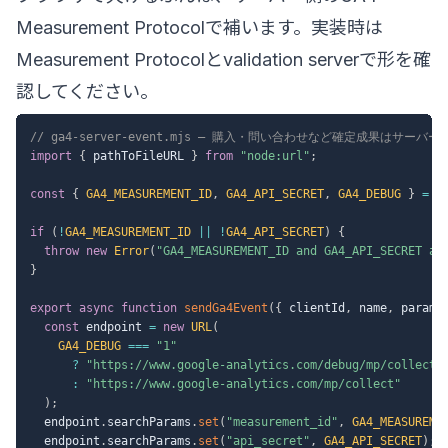
Measurement Protocolで補います。実装時は
Measurement Protocol
と
validation server
で形を確
認してください。
// ga4-server-event.mjs — 購入・問い合わせなど確定成果はサーバ
import
{
 pathToFileURL 
}
from
"node:url"
;
const
{
GA4_MEASUREMENT_ID
,
GA4_API_SECRET
,
GA4_DEBUG
}
=
 p
if
(
!
GA4_MEASUREMENT_ID
||
!
GA4_API_SECRET
)
{
throw
new
Error
(
"GA4_MEASUREMENT_ID and GA4_API_SECRET ar
}
export
async
function
sendGa4Event
(
{
 clientId
,
 name
,
 params
const
 endpoint 
=
new
URL
(
GA4_DEBUG
===
"1"
?
"https://www.google-analytics.com/debug/mp/collect"
:
"https://www.google-analytics.com/mp/collect"
)
;
  endpoint
.
searchParams
.
set
(
"measurement_id"
,
GA4_MEASUREME
  endpoint
.
searchParams
.
set
(
"api_secret"
,
GA4_API_SECRET
)
;