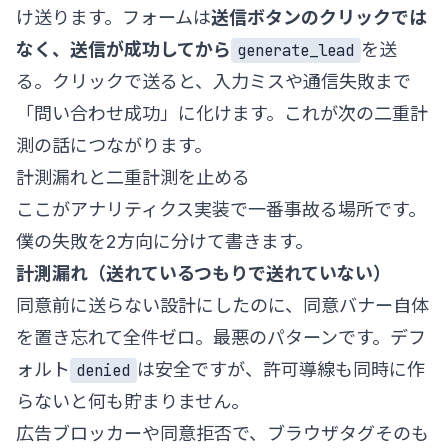
け送ります。フォームは
送信ボタンのクリックでは
なく、送信が成功してから
を送
generate_lead
る。クリックで送ると、入力ミスや通信失敗まで
「問い合わせ成功」に化けます。これが次の二重計
測の話につながります。
計測漏れと二重計測を止める
ここがアナリティクス実装で一番事故る場所です。
僕の失敗を2方向に分けて書きます。
計測漏れ（送れているつもりで送れていない）
同意前に送らない設計にしたのに、同意バナー自体
を置き忘れて全件ゼロ。最悪のパターンです。デフ
ォルト
は安全ですが、許可導線も同時に作
denied
らないと何も貯まりません。
広告ブロッカーや同意拒否で、ブラウザタグそのも