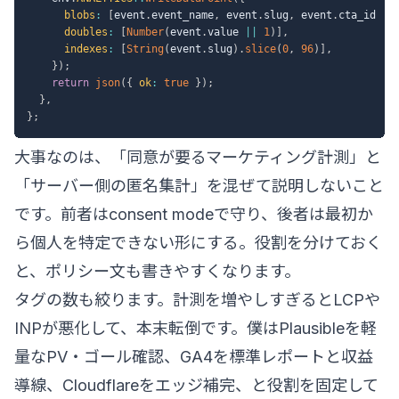
blobs
:
[
event
.
event_name
,
 event
.
slug
,
 event
.
cta_id 
||
doubles
:
[
Number
(
event
.
value 
||
1
)
]
,
indexes
:
[
String
(
event
.
slug
)
.
slice
(
0
,
96
)
]
,
}
)
;
return
json
(
{
ok
:
true
}
)
;
}
,
}
;
大事なのは、「同意が要るマーケティング計測」と
「サーバー側の匿名集計」を混ぜて説明しないこと
です。前者はconsent modeで守り、後者は最初か
ら個人を特定できない形にする。役割を分けておく
と、ポリシー文も書きやすくなります。
タグの数も絞ります。計測を増やしすぎるとLCPや
INPが悪化して、本末転倒です。僕はPlausibleを軽
量なPV・ゴール確認、GA4を標準レポートと収益
導線、Cloudflareをエッジ補完、と役割を固定して