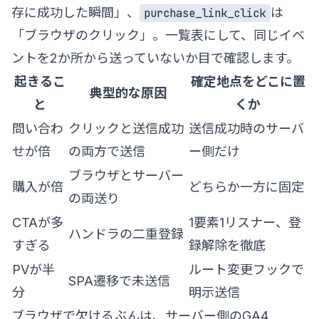
存に成功した瞬間」、
は
purchase_link_click
「ブラウザのクリック」。一覧表にして、同じイベ
ントを2か所から送っていないか目で確認します。
起きるこ
確定地点をどこに置
典型的な原因
と
くか
問い合わ
クリックと送信成功
送信成功時のサーバ
せが倍
の両方で送信
ー側だけ
ブラウザとサーバー
購入が倍
どちらか一方に固定
の両送り
CTAが多
1要素1リスナー、登
ハンドラの二重登録
すぎる
録解除を徹底
PVが半
ルート変更フックで
SPA遷移で未送信
分
明示送信
ブラウザで欠けるぶんは、サーバー側のGA4