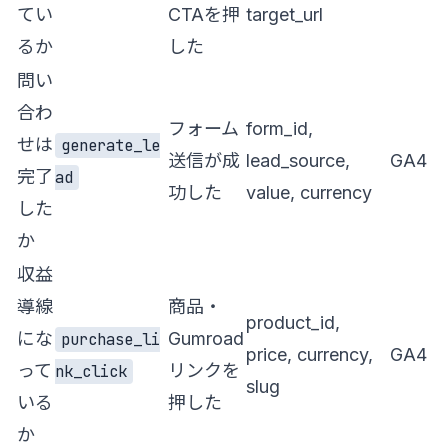
てい
CTAを押
target_url
るか
した
問い
合わ
フォーム
form_id,
せは
generate_le
送信が成
lead_source,
GA4
完了
ad
功した
value, currency
した
か
収益
導線
商品・
product_id,
にな
Gumroad
purchase_li
price, currency,
GA4
って
リンクを
nk_click
slug
いる
押した
か