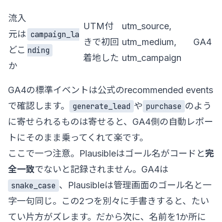
流入
UTM付
utm_source,
元は
campaign_la
きで初回
utm_medium,
GA4
どこ
nding
着地した
utm_campaign
か
GA4の標準イベントは公式の
recommended events
で確認します。
や
のよう
generate_lead
purchase
に寄せられるものは寄せると、GA4側の自動レポー
トにそのまま乗ってくれて楽です。
ここで一つ注意。Plausibleはゴール名がコードと
完
全一致
でないと記録されません。GA4は
、Plausibleは管理画面のゴール名と一
snake_case
字一句同じ。この2つを別々に手書きすると、たい
てい片方がズレます。だから次に、名前を1か所に