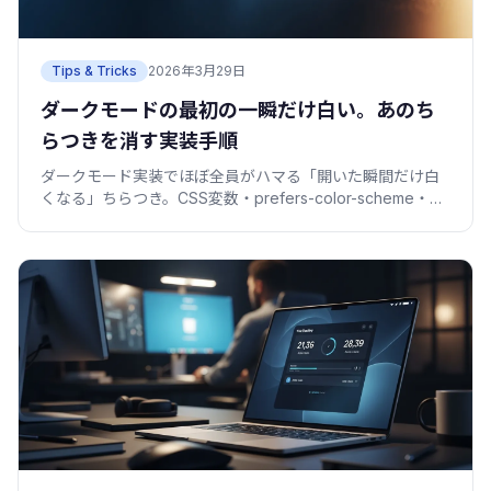
Tips & Tricks
2026年3月29日
ダークモードの最初の一瞬だけ白い。あのち
らつきを消す実装手順
ダークモード実装でほぼ全員がハマる「開いた瞬間だけ白
くなる」ちらつき。CSS変数・prefers-color-scheme・
head内スクリプトで消す手順を、僕の失敗込みで解説。