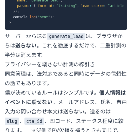
name
:
"generate_lead"
,
params
:
{
form_id
:
"training"
,
lead_source
:
"article_fo
}
)
;
  console
.
log
(
"sent"
)
;
}
サーバーから送る
は、ブラウザか
generate_lead
らは
送らない
。これを徹底するだけで、二重計測の
半分は消えます。
プライバシーを壊さない計測の線引き
同意管理は、法対応であると同時にデータの信頼性
の話でもあります。
僕が決めているルールはシンプルです。
個人情報は
イベントに乗せない
。メールアドレス、氏名、自由
入力の問い合わせ本文は送らない。送るのは
、
、国コード、ステータス程度に絞
slug
cta_id
ります。エッジ側でPV欠損を補うときも同じで、