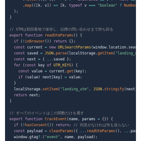
.
map
(
(
[
k
,
 v
]
)
=>
[
k
,
typeof
 v 
===
"boolean"
?
Number
(
)
;
}
// UTMは初回着地で保存し、以降の問い合わせまで持ち回る
export
function
readUtmParams
(
)
{
if
(
!
inBrowser
(
)
)
return
{
}
;
const
 current 
=
new
URLSearchParams
(
window
.
location
.
searc
const
 saved 
=
JSON
.
parse
(
localStorage
.
getItem
(
"landing_ut
const
 next 
=
{
...
saved 
}
;
for
(
const
 key 
of
UTM_KEYS
)
{
const
 value 
=
 current
.
get
(
key
)
;
if
(
value
)
 next
[
key
]
=
 value
;
}
  localStorage
.
setItem
(
"landing_utm"
,
JSON
.
stringify
(
next
)
)
return
 next
;
}
// すべてのイベントはこの関数だけを通す
export
function
trackEvent
(
name
,
 params 
=
{
}
)
{
if
(
!
hasConsent
(
)
)
return
;
// 同意がなければ何も送らない
const
 payload 
=
cleanParams
(
{
...
readUtmParams
(
)
,
...
para
  window
.
gtag
?.
(
"event"
,
 name
,
 payload
)
;