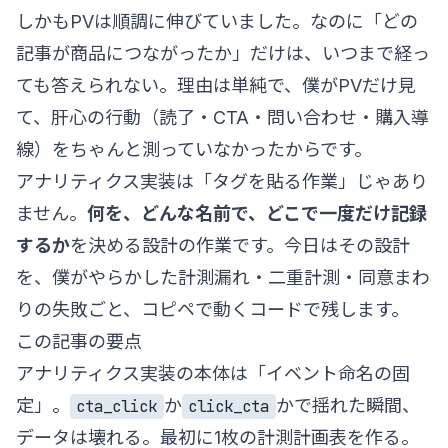
しかもPVは順調に伸びていました。なのに「どの
記事が商品につながったか」だけは、いつまで経っ
ても答えられない。理由は単純で、僕がPVだけ見
て、肝心の行動（読了・CTA・問い合わせ・購入導
線）をちゃんと測っていなかったからです。
アナリティクス実装は「タグを貼る作業」じゃあり
ません。
何を、どんな名前で、どこで一度だけ記録
するか
を決める設計の作業です。今日はその設計
を、僕がやらかした計測漏れ・二重計測・同意まわ
りの失敗ごと、コピペで動くコードで残します。
この記事の要点
アナリティクス実装の本体は「イベント命名の固
定」。
か
かで揺れた瞬間、
cta_click
click_cta
データは壊れる。最初に1枚の計測計画表を作る。