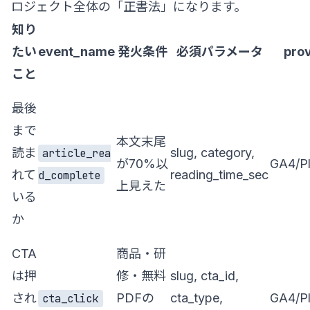
ロジェクト全体の「正書法」になります。
知り
たい
event_name
発火条件
必須パラメータ
pro
こと
最後
まで
本文末尾
読ま
slug, category,
article_rea
が70%以
GA4/Pl
れて
reading_time_sec
d_complete
上見えた
いる
か
CTA
商品・研
は押
修・無料
slug, cta_id,
され
PDFの
cta_type,
GA4/Pl
cta_click