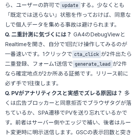
ら、ユーザーの許可で
する。少なくとも
update
「既定では送らない」状態を作っておけば、同意な
しで個人データを集める事故は避けられます。
Q. 二重計測に気づくには？
GA4のDebugViewと
Realtimeを開き、自分で1回だけ操作してみるのが
一番速いです。1クリックで
が2件出たら
cta_click
二重登録、フォーム1送信で
が2件
generate_lead
なら確定地点が2か所ある証拠です。リリース前に
必ず手で1往復します。
Q. PVがアナリティクスと実感でズレる原因は？
多
くは広告ブロッカーと同意拒否でブラウザタグが落
ちているか、SPA遷移でPVを送り忘れているかで
す。前者はサーバー側やエッジで補い、後者はルー
ト変更時に明示送信します。GSCの表示回数と突き