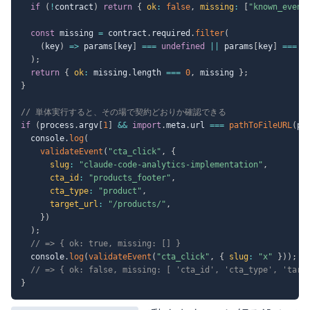
if
(
!
contract
)
return
{
ok
:
false
,
missing
:
[
"known_event
const
 missing 
=
 contract
.
required
.
filter
(
(
key
)
=>
 params
[
key
]
===
undefined
||
 params
[
key
]
===
"
)
;
return
{
ok
:
 missing
.
length 
===
0
,
 missing 
}
;
}
// 単体実行すると、その場で契約どおりか確認できる
if
(
process
.
argv
[
1
]
&&
import
.
meta
.
url 
===
pathToFileURL
(
pr
  console
.
log
(
validateEvent
(
"cta_click"
,
{
slug
:
"claude-code-analytics-implementation"
,
cta_id
:
"products_footer"
,
cta_type
:
"product"
,
target_url
:
"/products/"
,
}
)
)
;
// => { ok: true, missing: [] }
  console
.
log
(
validateEvent
(
"cta_click"
,
{
slug
:
"x"
}
)
)
;
// => { ok: false, missing: [ 'cta_id', 'cta_type', 'targ
}