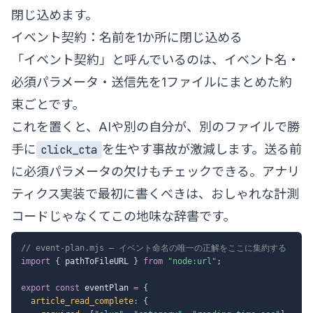
閉じ込めます。
イベント契約：名前を1か所に閉じ込める
「イベント契約」と呼んでいるのは、イベント名・
必須パラメータ・送信先を1ファイルにまとめた約
束ごとです。
これを置くと、AIや別の自分が、別のファイルで勝
手に
を生やす事故が激減します。送る前
click_cta
に必須パラメータの欠けもチェックできる。アナリ
ティクス実装で最初に書くべきは、おしゃれな計測
コードじゃなくてこの地味な辞書です。
// event-plan.mjs — イベント命名の唯一の正解をここに集約する
import
{
 pathToFileURL 
}
from
"node:url"
;
export
const
 eventPlan 
=
{
article_read_complete
:
{