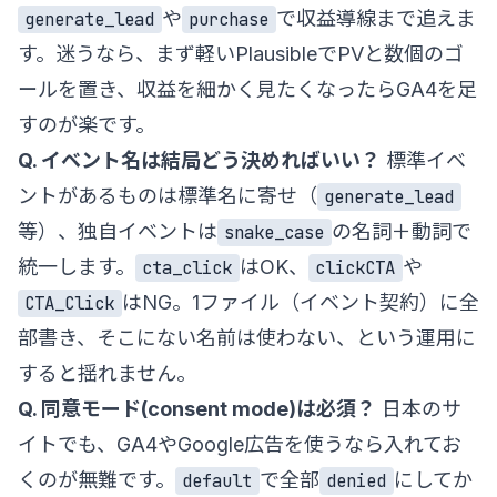
や
で収益導線まで追えま
generate_lead
purchase
す。迷うなら、まず軽いPlausibleでPVと数個のゴ
ールを置き、収益を細かく見たくなったらGA4を足
すのが楽です。
Q. イベント名は結局どう決めればいい？
標準イベ
ントがあるものは標準名に寄せ（
generate_lead
等）、独自イベントは
の名詞＋動詞で
snake_case
統一します。
はOK、
や
cta_click
clickCTA
はNG。1ファイル（イベント契約）に全
CTA_Click
部書き、そこにない名前は使わない、という運用に
すると揺れません。
Q. 同意モード(consent mode)は必須？
日本のサ
イトでも、GA4やGoogle広告を使うなら入れてお
くのが無難です。
で全部
にしてか
default
denied