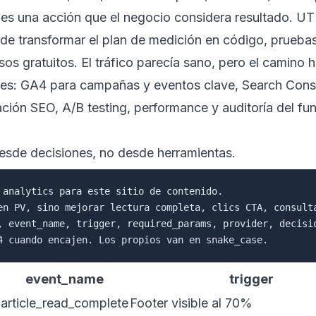
es una acción que el negocio considera resultado. UT
transformar el plan de medición en código, pruebas y 
os gratuitos. El tráfico parecía sano, pero el camino ha
lo es: GA4 para campañas y eventos clave, Search Cons
ación SEO
,
A/B testing
,
performance
y
auditoría del fu
esde decisiones, no desde herramientas.
 analytics para este sitio de contenido.

en PV, sino mejorar lectura completa, clics CTA, consulta
, event_name, trigger, required_params, provider, decisio
event_name
trigger
article_read_complete
Footer visible al 70%