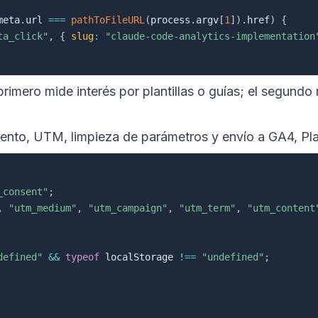
meta
.
url 
===
pathToFileURL
(
process
.
argv
[
1
]
)
.
href
)
{
ta_click"
,
{
slug
:
"claude-code-analytics-implementation
 primero mide interés por plantillas o guías; el segund
ento, UTM, limpieza de parámetros y envío a GA4, Pl
_consent"
;
,
"utm_medium"
,
"utm_campaign"
,
"utm_term"
,
"utm_content
defined"
&&
typeof
 localStorage 
!==
"undefined"
;