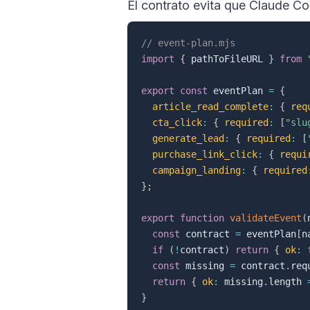
El contrato evita que Claude C
// event-plan.mjs
import
{
 pathToFileURL 
}
from
export
const
 eventPlan 
=
{
article_read_complete
:
{
req
cta_click
:
{
required
:
[
"slu
generate_lead
:
{
required
:
[
purchase_link_click
:
{
requi
campaign_landing
:
{
required
}
;
export
function
validateEvent
(
const
 contract 
=
 eventPlan
[
n
if
(
!
contract
)
return
{
ok
:
const
 missing 
=
 contract
.
req
return
{
ok
:
 missing
.
length 
}