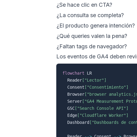
¿Se hace clic en CTA?
¿La consulta se completa?
¿El producto genera intención?
¿Qué queries valen la pena?
¿Faltan tags de navegador?
Los eventos de GA4 deben revi
flowchart
 LR

  Reader
["Lector"]
  Consent
["Consentimiento"]
  Browser
["browser analytics.j
  Server
["GA4 Measurement Prot
  GSC
["Search Console API"]
  Edge
["Cloudflare Worker"]
  Dashboard
["Dashboards de con
  Reader 
-->
 Consent 
-->
 Browse