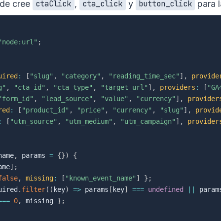
ode cree
,
y
para l
ctaClick
cta_click
button_click
"node:url"
;
uired
:
[
"slug"
,
"category"
,
"reading_time_sec"
]
,
provide
g"
,
"cta_id"
,
"cta_type"
,
"target_url"
]
,
providers
:
[
"GA
"form_id"
,
"lead_source"
,
"value"
,
"currency"
]
,
provider
red
:
[
"product_id"
,
"price"
,
"currency"
,
"slug"
]
,
provid
:
[
"utm_source"
,
"utm_medium"
,
"utm_campaign"
]
,
provider
name
,
 params 
=
{
}
)
{
ame
]
;
false
,
missing
:
[
"known_event_name"
]
}
;
uired
.
filter
(
(
key
)
=>
 params
[
key
]
===
undefined
||
 param
===
0
,
 missing 
}
;