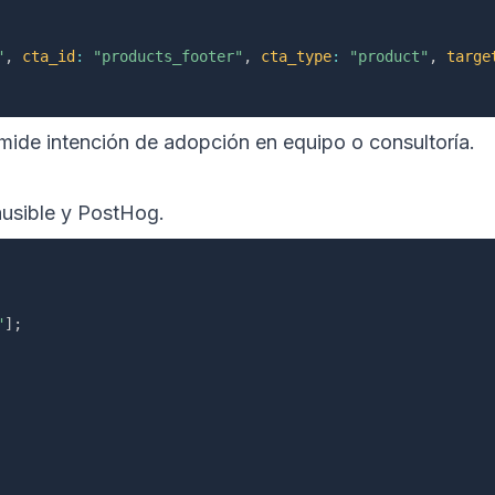
"
,
cta_id
:
"products_footer"
,
cta_type
:
"product"
,
targe
o mide intención de adopción en equipo o consultoría.
ausible y PostHog.
"
]
;