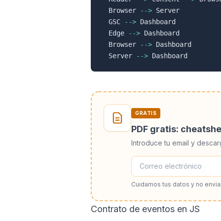
  Browser 
-->
 Server

  GSC 
-->
 Dashboard

  Edge 
-->
 Dashboard

  Browser 
-->
 Dashboard

  Server 
-->
GRATIS
PDF gratis: cheatsh
Introduce tu email y descar
Cuidamos tus datos y no envi
Contrato de eventos en JS