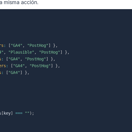
a misma acción.
rs
:
[
"GA4"
,
"PostHog"
]
}
,
4"
,
"Plausible"
,
"PostHog"
]
}
,
s
:
[
"GA4"
,
"PostHog"
]
}
,
ers
:
[
"GA4"
,
"PostHog"
]
}
,
s
:
[
"GA4"
]
}
,
s
[
key
]
===
""
)
;