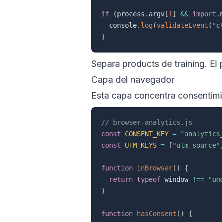
if
(
process
.
argv
[
1
]
&&
import
.
  console
.
log
(
validateEvent
(
"c
}
Separa
products
de
training
. El
Capa del navegador
Esta capa concentra consentimi
// browser-analytics.js
const
CONSENT_KEY
=
"analytics
const
UTM_KEYS
=
[
"utm_source"
function
inBrowser
(
)
{
return
typeof
 window 
!==
"un
}
function
hasConsent
(
)
{