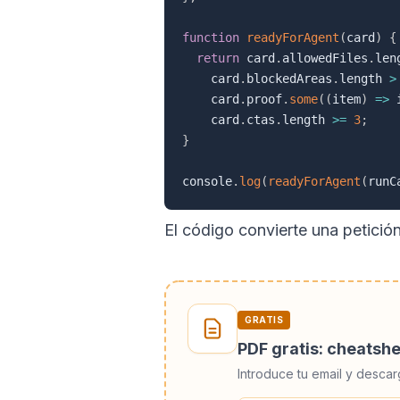
function
readyForAgent
(
card
)
{
return
 card
.
allowedFiles
.
len
    card
.
blockedAreas
.
length 
>
    card
.
proof
.
some
(
(
item
)
=>
 
    card
.
ctas
.
length 
>=
3
;
}
console
.
log
(
readyForAgent
(
runC
El código convierte una petición
GRATIS
PDF gratis: cheatsh
Introduce tu email y descar