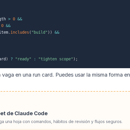
gth 
>
0
&&
0
&&
item
.
includes
(
"build"
)
)
&&
ard
)
?
"ready"
:
"tighten scope"
)
;
 vaga en una run card. Puedes usar la misma forma en p
eet de Claude Code
ga una hoja con comandos, hábitos de revisión y flujos seguros.