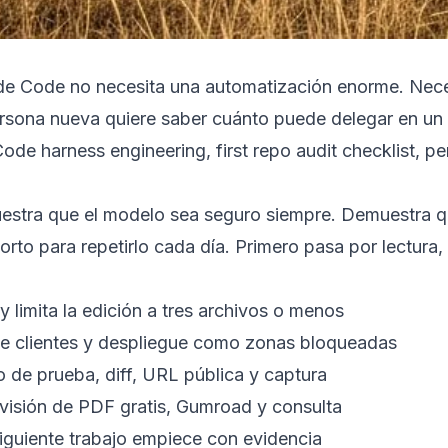
ude Code no necesita una automatización enorme. Neces
ersona nueva quiere saber cuánto puede delegar en un a
ode harness engineering
,
first repo audit checklist
,
pe
stra que el modelo sea seguro siempre. Demuestra que
rto para repetirlo cada día. Primero pasa por lectura, 
y limita la edición a tres archivos o menos
de clientes y despliegue como zonas bloqueadas
o de prueba, diff, URL pública y captura
evisión de PDF gratis, Gumroad y consulta
siguiente trabajo empiece con evidencia