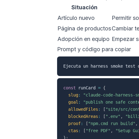
Situación
Artículo nuevo
Permitir s
Página de productos
Cambiar te
Adopción en equipo
Empezar so
Prompt y código para copiar
const
 runCard 
=
{
slug
:
"claude-code-harness-s
goal
:
"publish one safe cont
allowedFiles
:
[
"site/src/con
blockedAreas
:
[
".env"
,
"bill
proof
:
[
"npm.cmd run build"
,
ctas
:
[
"free PDF"
,
"Setup Gu
}
;