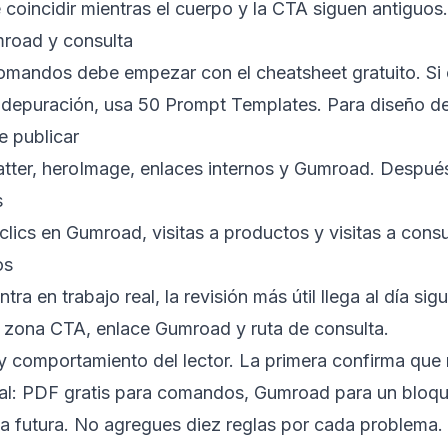
 coincidir mientras el cuerpo y la CTA siguen antiguos.
road y consulta
 comandos debe empezar con el
cheatsheet gratuito
. S
y depuración, usa
50 Prompt Templates
. Para diseño d
e publicar
atter, heroImage, enlaces internos y Gumroad. Después,
s
clics en Gumroad, visitas a productos y visitas a consu
os
ra en trabajo real, la revisión más útil llega al día s
o, zona CTA, enlace Gumroad y ruta de consulta.
y comportamiento del lector. La primera confirma que 
al: PDF gratis para comandos, Gumroad para un bloqueo
gla futura. No agregues diez reglas por cada problema