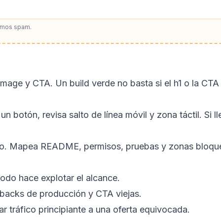
amos spam.
oImage y CTA. Un build verde no basta si el h1 o la CT
n botón, revisa salto de línea móvil y zona táctil. Si l
o. Mapea README, permisos, pruebas y zonas bloquea
odo hace explotar el alcance.
allbacks de producción y CTA viejas.
 tráfico principiante a una oferta equivocada.