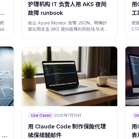
护理机构 IT 负责人用 AKS 夜间
用
到
故障 runbook
工
，把
验证 Azure Monitor 告警 JSON，明确护
把
ad
理应用发生 AKS 夜间故障时的联络与决策
C
边界。
Use Cases
2026年7月19日
U
用 Claude Code 制作保险代理
用
、
续保提醒邮件
表