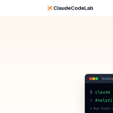
ClaudeCodeLab
Termin
$
claude
>
Analyzi
✓
Bug fixed i