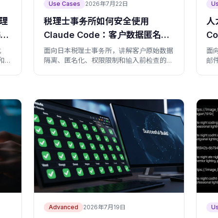
Use Cases
2026年7月22日
U
处理
税理士事务所如何安全使用
人
书交
Claude Code：客户数据匿名化
C
与权限设置
件
化
面向日本税理士事务所，讲解客户原始数据
面
和咨
隔离、匿名化、权限限制和输入前检查的实
邮
务流程。
Advanced
2026年7月19日
U