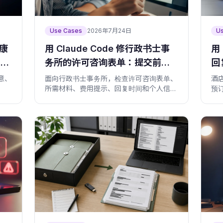
Use Cases
2026年7月24日
U
健康
用 Claude Code 修行政书士事
用
和禁
务所的许可咨询表单：提交前显
回
示材料和回复时间
给
意、
面向行政书士事务所，检查许可咨询表单、
酒
所需材料、费用提示、回复时间和个人信息
预
边界。