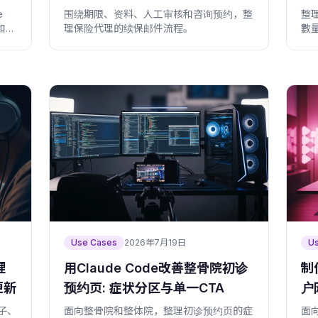
e
围绕期限、资料、人工审核和咨询预约，整
整
和现
理保险代理的续保邮件流程。
數量
Use Cases
2026年7月19日
U
理
用Claude Code改善整骨院初诊
制
更新
预约页: 症状分区与单一CTA
户
帖子、
面向整骨院和整体院，整理初诊预约页的症
面