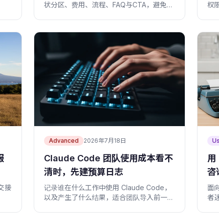
。
状分区、费用、流程、FAQ与CTA，避免读
权
者在预约前迷路。
Advanced
2026年7月18日
U
服
Claude Code 团队使用成本看不
用
清时，先建预算日志
咨
其
交接
记录谁在什么工作中使用 Claude Code，
面
以及产生了什么结果，适合团队导入前一周
者
试跑。