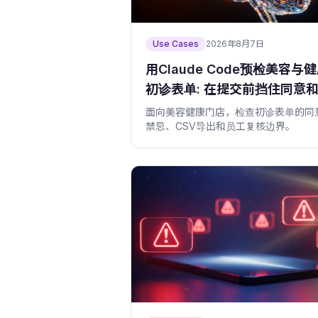
Use Cases
2026年8月7日
用Claude Code预检美容与
初诊表单: 在提交前挡住同意
忌遗漏
面向美容健康门店，检查初诊表单的同
禁忌、CSV导出和员工复核边界。