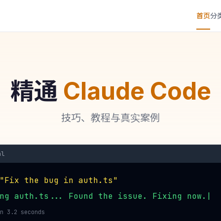
首页
分
精通
Claude Code
技巧、教程与真实案例
al
"Fix the bug in auth.ts"
ng auth.ts... Found the issue. Fixing now.
n 3.2 seconds