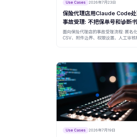
Use Cases
2026年7月23日
保险代理店用Claude Code
事故受理: 不把保单号和诊断
给AI
面向保险代理店的事故受理流程: 匿名
CSV、附件边界、权限设置、人工审核
询CTA。
Use Cases
2026年7月19日