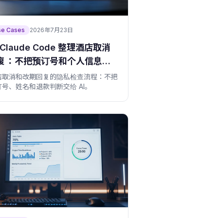
se Cases
2026年7月23日
 Claude Code 整理酒店取消
复：不把预订号和个人信息交
 AI 的检查表
店取消和改期回复的隐私检查流程：不把
订号、姓名和退款判断交给 AI。