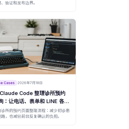
限、验证和发布边界。
se Cases
2026年7月18日
 Claude Code 整理诊所预约
询：让电话、表单和 LINE 各司
职
向诊所的预约页面整理流程：减少初诊患
迷路，也减轻前台反复确认的负担。