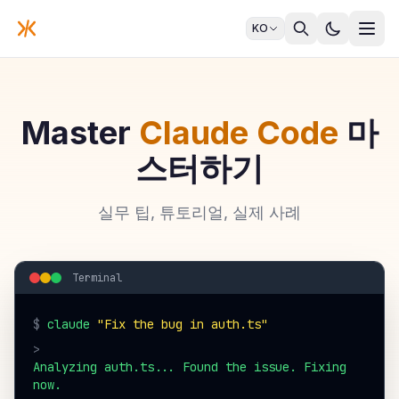
KO
Master
Claude Code
마
스터하기
실무 팁, 튜토리얼, 실제 사례
Terminal
$
claude
"Fix the bug in auth.ts"
>
Analyzing auth.ts... Found the issue. Fixing
now.