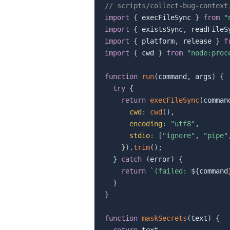
// scripts/collect-bug-context
import
{
 execFileSync 
}
from
"
import
{
 existsSync
,
 readFileS
import
{
 platform
,
 release 
}
f
import
{
 cwd 
}
from
"node:proc
function
run
(
command
,
 args
)
{
try
{
return
execFileSync
(
comman
cwd
:
cwd
(
)
,
encoding
:
"utf8"
,
stdio
:
[
"ignore"
,
"pipe"
}
)
.
trim
(
)
;
}
catch
(
error
)
{
return
`
(failed: 
${
command
}
}
function
maskSecrets
(
text
)
{