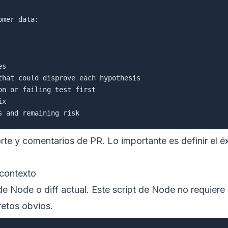
mer data:

orte y comentarios de PR. Lo importante es definir el é
 contexto
 de Node o diff actual. Este script de Node no requiere
etos obvios.