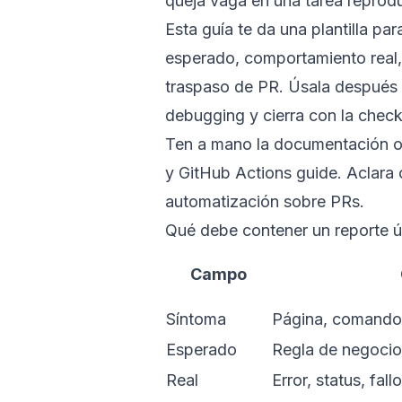
queja vaga en una tarea reprodu
Esta guía te da una plantilla p
esperado, comportamiento real, r
traspaso de PR. Úsala después
debugging
y cierra con la
check
Ten a mano la documentación of
y
GitHub Actions guide
. Aclara
automatización sobre PRs.
Qué debe contener un reporte út
Campo
Síntoma
Página, comando,
Esperado
Regla de negocio
Real
Error, status, fall