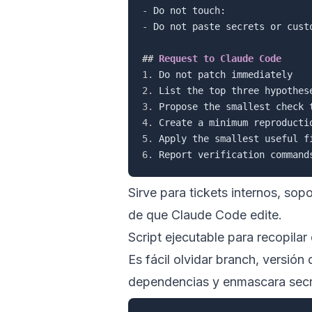
-
-
 Do not paste secrets or custo
##
 Request to Claude Code
1.
2.
3.
4.
5.
6.
Sirve para tickets internos, sop
de que Claude Code edite.
Script ejecutable para recopilar
Es fácil olvidar branch, versión
dependencias y enmascara secr