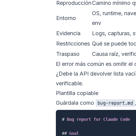
Reproducción
Camino mínimo qu
OS, runtime, nav
Entorno
env
Evidencia
Logs, capturas, st
Restricciones
Qué se puede toc
Traspaso
Causa raíz, verifi
El error más común es omitir el 
¿Debe la API devolver lista vací
verificable.
Plantilla copiable
Guárdala como
bug-report.md
#
 Bug report for Claude Code
##
 Goal