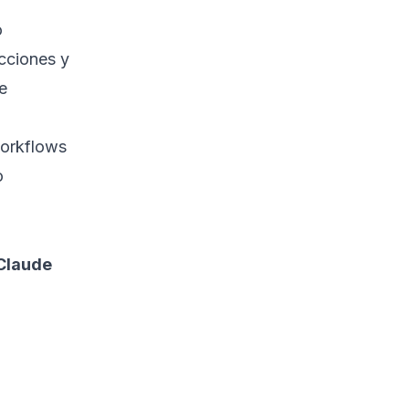
o
icciones y
e
orkflows
o
 Claude