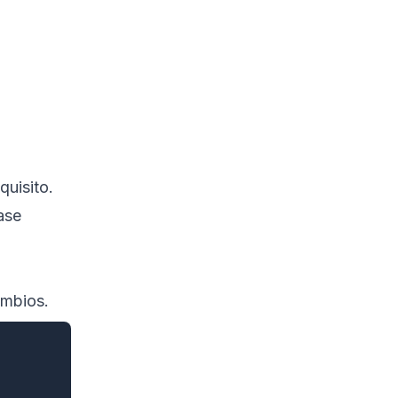
quisito.
ase
ambios.