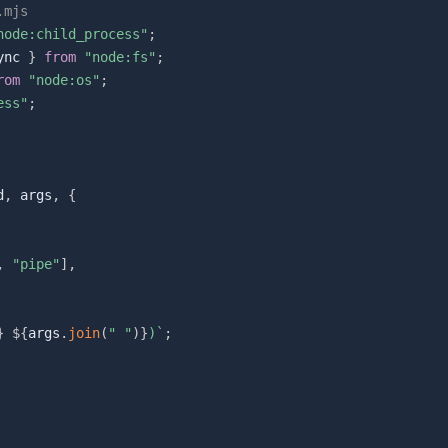
.mjs
node:child_process"
;
ync 
}
from
"node:fs"
;
rom
"node:os"
;
ess"
;
d
,
 args
,
{
,
"pipe"
]
,
}
${
args
.
join
(
" "
)
}
)
`
;