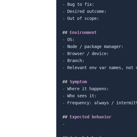
-
-
-
 Out of scope:

##
 Environment
-
-
-
-
-
 Relevant env var names, not v
##
 Symptom
-
-
-
 Frequency: always / intermitt
##
 Expected behavior
-
