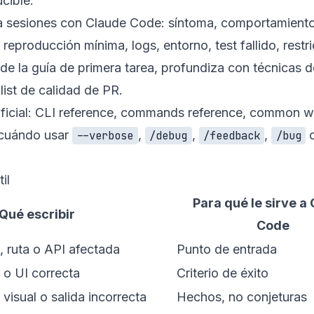
cible.
ara sesiones con Claude Code: síntoma, comportamient
eproducción mínima, logs, entorno, test fallido, restr
 de la
guía de primera tarea
, profundiza con
técnicas d
list de calidad de PR
.
icial:
CLI reference
,
commands reference
,
common w
 cuándo usar
,
,
,
--verbose
/debug
/feedback
/bug
il
Para qué le sirve a
Qué escribir
Code
 ruta o API afectada
Punto de entrada
 o UI correcta
Criterio de éxito
o visual o salida incorrecta
Hechos, no conjeturas