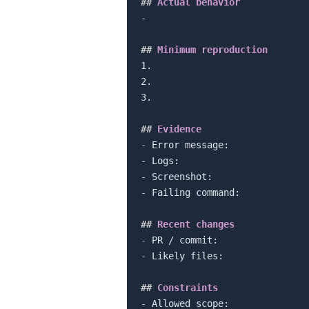
##
 Actual behavior
-

##
 Minimum reproduction
1.

2.

3.

##
 Evidence
-
-
-
-
 Failing command:

##
 Recent changes
-
-
 Likely files:

##
 Constraints
-