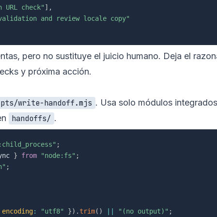
n URL check"
]
,
validation and review locale copy"
as, pero no sustituye el juicio humano. Deja el raz
ecks y próxima acción.
. Usa solo módulos integrados 
ipts/write-handoff.mjs
 en
.
handoffs/
:child_process"
;
ync 
}
from
"node:fs"
;
h"
;
encoding
:
"utf8"
}
)
.
trim
(
)
||
"(no output)"
;