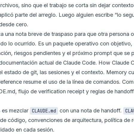
hivos, sino que el trabajo se corta sin dejar contexto.
 aplicó parte del arreglo. Luego alguien escribe “lo se
desde cero.
fica una nota breve de traspaso para que otra persona 
odo lo ocurrido. Es un paquete operativo con objetivo,
cación, riesgos pendientes y el próximo prompt que s
la documentación actual de Claude Code.
How Claude 
el estado de git, las sesiones y el contexto.
Memory
cu
reference
resume el uso de la línea de comandos. Como
UDE.md
,
flujo de verification receipt
y
reglas de handof
s es mezclar
con una nota de handoff.
CLAUDE.md
CLA
e código, convenciones de arquitectura, política de r
idado en cada sesión.