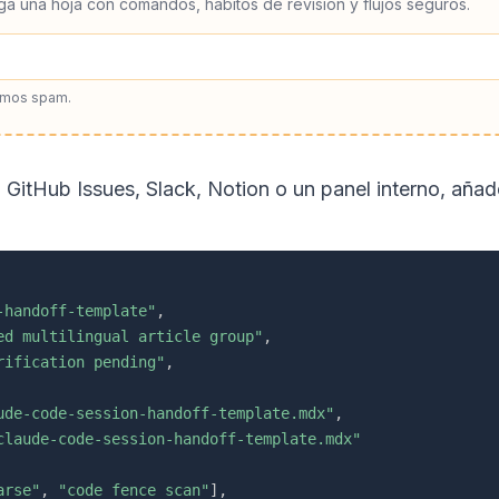
ga una hoja con comandos, hábitos de revisión y flujos seguros.
amos spam.
n GitHub Issues, Slack, Notion o un panel interno, aña
-handoff-template"
,
ed multilingual article group"
,
rification pending"
,
ude-code-session-handoff-template.mdx"
,
claude-code-session-handoff-template.mdx"
arse"
,
"code fence scan"
]
,