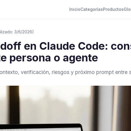
Inicio
Categorías
Productos
Glo
alizado: 3/6/2026)
andoff en Claude Code: co
nte persona o agente
 contexto, verificación, riesgos y próximo prompt entr