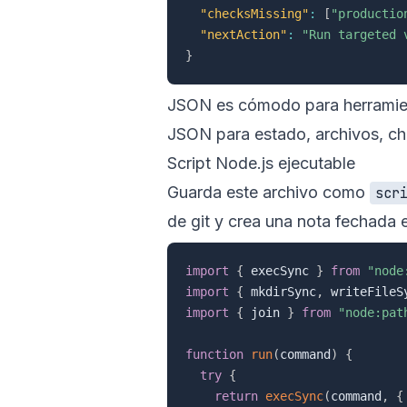
"checksMissing"
:
[
"productio
"nextAction"
:
"Run targeted 
}
JSON es cómodo para herramient
JSON para estado, archivos, ch
Script Node.js ejecutable
Guarda este archivo como
scr
de git y crea una nota fechada
import
{
 execSync 
}
from
"node
import
{
 mkdirSync
,
 writeFileS
import
{
 join 
}
from
"node:pat
function
run
(
command
)
{
try
{
return
execSync
(
command
,
{