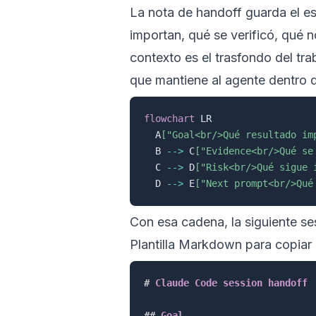
La nota de handoff guarda el es
importan, qué se verificó, qué n
contexto es el trasfondo del tra
que mantiene al agente dentro de
flowchart
 LR

  A
["Goal<br/>Qué resultado im
  B 
-->
 C
["Evidence<br/>Qué se
  C 
-->
 D
["Risk<br/>Qué sigue 
  D 
-->
 E
["Next prompt<br/>Qué
Con esa cadena, la siguiente ses
Plantilla Markdown para copiar
#
 Claude Code session handoff
##
 Goal