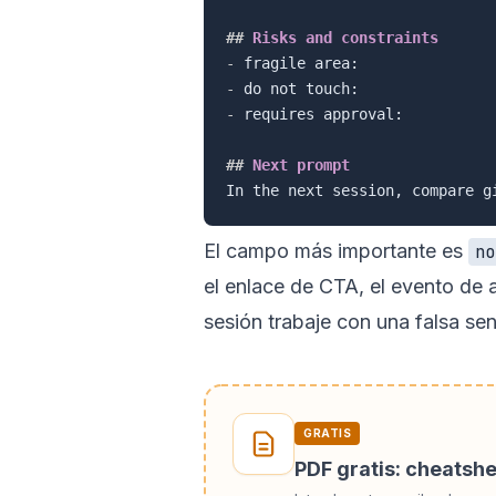
##
 Risks and constraints
-
-
-
 requires approval:

##
 Next prompt
El campo más importante es
no
el enlace de CTA, el evento de a
sesión trabaje con una falsa sen
GRATIS
PDF gratis: cheatsh