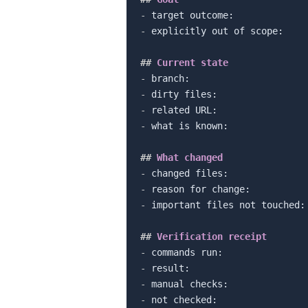
-
-
 explicitly out of scope:

##
 Current state
-
-
-
-
 what is known:

##
 What changed
-
-
-
 important files not touched:

##
 Verification receipt
-
-
-
-
 not checked:
