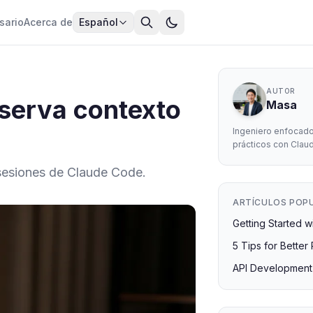
sario
Acerca de
Español
AUTOR
nserva contexto
Masa
Ingeniero enfocad
prácticos con Clau
e sesiones de Claude Code.
ARTÍCULOS POP
Getting Started 
5 Tips for Better
API Development