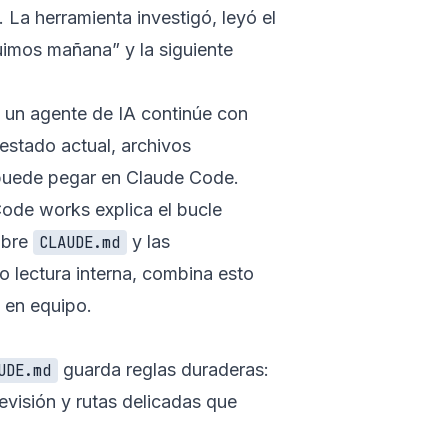
 La herramienta investigó, leyó el
guimos mañana” y la siguiente
o un agente de IA continúe con
 estado actual, archivos
e puede pegar en Claude Code.
Code works
explica el bucle
bre
y las
CLAUDE.md
 lectura interna, combina esto
f en equipo
.
guarda reglas duraderas:
UDE.md
evisión y rutas delicadas que