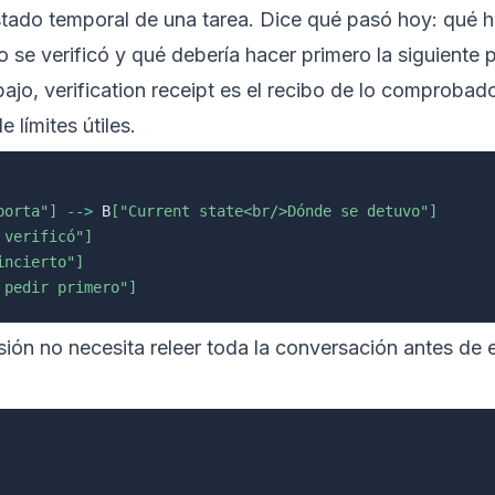
tado temporal de una tarea. Dice qué pasó hoy: qué hi
o se verificó y qué debería hacer primero la siguiente 
bajo, verification receipt es el recibo de lo comproba
 límites útiles.
porta"]
-->
 B
["Current state<br/>Dónde se detuvo"]
 verificó"]
incierto"]
 pedir primero"]
ión no necesita releer toda la conversación antes de e