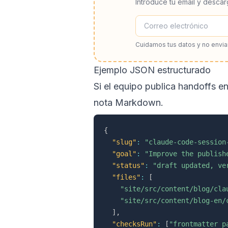
Introduce tu email y descar
Cuidamos tus datos y no envi
Ejemplo JSON estructurado
Si el equipo publica handoffs e
nota Markdown.
{
"slug"
:
"claude-code-session
"goal"
:
"Improve the publish
"status"
:
"draft updated, ve
"files"
:
[
"site/src/content/blog/cla
"site/src/content/blog-en/
]
,
"checksRun"
:
[
"frontmatter p