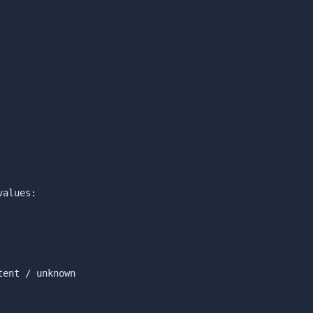
alues:

ent / unknown
