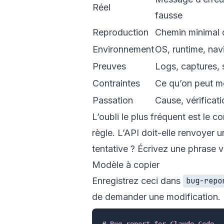
Réel
fausse
Reproduction
Chemin minimal 
Environnement
OS, runtime, nav
Preuves
Logs, captures, 
Contraintes
Ce qu’on peut m
Passation
Cause, vérificati
L’oubli le plus fréquent est le 
règle. L’API doit-elle renvoyer u
tentative ? Écrivez une phrase vé
Modèle à copier
Enregistrez ceci dans
bug-repo
de demander une modification.
#
 Bug report for Claude Code