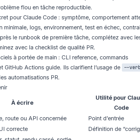
oblème flou en tâche reproductible.
ret pour Claude Code : symptôme, comportement att
 minimale, logs, environnement, test en échec, contra
après le
runbook de première tâche
, complétez avec le
minez avec la
checklist de qualité PR
.
ciels à portée de main :
CLI reference
,
commands
et
GitHub Actions guide
. Ils clarifient l’usage de
--ver
des automatisations PR.
nir
Utilité pour Cla
À écrire
Code
, route ou API concernée
Point d’entrée
UI correcte
Définition de “corri
, statut, rendu cassé, sortie