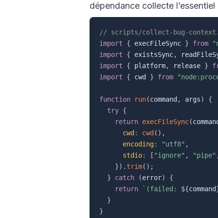
dépendance collecte l’essentiel
// scripts/collect-bug-context
import
{
 execFileSync 
}
from
"
import
{
 existsSync
,
 readFileS
import
{
 platform
,
 release 
}
f
import
{
 cwd 
}
from
"node:proc
function
run
(
command
,
 args
)
{
try
{
return
execFileSync
(
comman
cwd
:
cwd
(
)
,
encoding
:
"utf8"
,
stdio
:
[
"ignore"
,
"pipe"
}
)
.
trim
(
)
;
}
catch
(
error
)
{
return
`
(failed: 
${
command
}
}