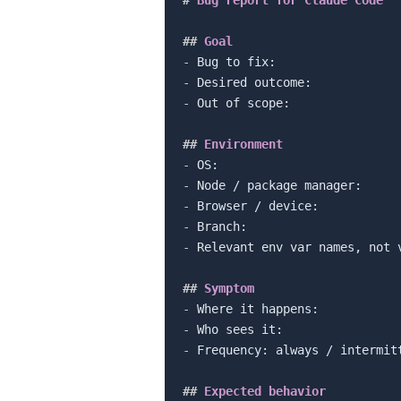
##
 Goal
-
-
-
 Out of scope:

##
 Environment
-
-
-
-
-
 Relevant env var names, not v
##
 Symptom
-
-
-
 Frequency: always / intermitt
##
 Expected behavior