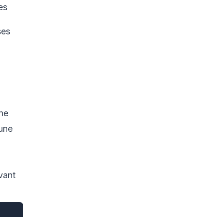
es
ses
une
 une
vant