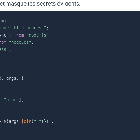
 et masque les secrets évidents.
.mjs
node:child_process"
;
ync 
}
from
"node:fs"
;
rom
"node:os"
;
ess"
;
d
,
 args
,
{
,
"pipe"
]
,
}
${
args
.
join
(
" "
)
}
)
`
;