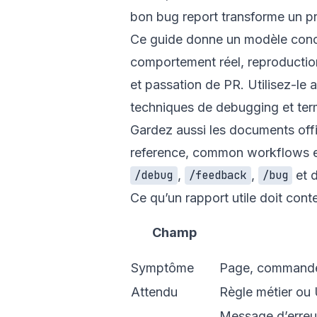
bon bug report transforme un pr
Ce guide donne un modèle conc
comportement réel, reproduction
et passation de PR. Utilisez-le 
techniques de debugging
et ter
Gardez aussi les documents offi
reference
,
common workflows
,
,
et 
/debug
/feedback
/bug
Ce qu’un rapport utile doit conte
Champ
Symptôme
Page, commande
Attendu
Règle métier ou 
Message d’erreur