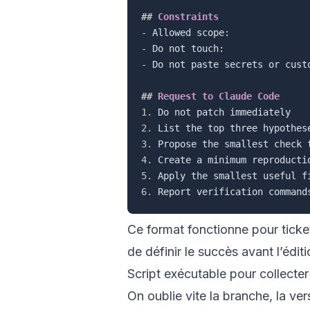
##
 Constraints
-
-
-
 Do not paste secrets or custo
##
 Request to Claude Code
1.
2.
3.
4.
5.
6.
Ce format fonctionne pour ticke
de définir le succès avant l’éditi
Script exécutable pour collecter
On oublie vite la branche, la ve