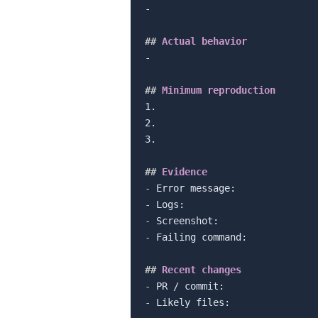
-

##
 Actual behavior
-

##
 Minimum reproduction
1.

2.

3.

##
 Evidence
-
-
-
-
 Failing command:

##
 Recent changes
-
-
 Likely files:
