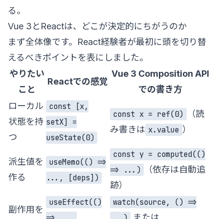
る。
Vue 3とReactは、どこが決定的にちがうのか
まず全体像です。React経験者が最初に頭を切り替
えるべきポイントを表にしました。
やりたい
Vue 3 Composition API
Reactでの感覚
こと
での書き方
ローカル
const [x,
（読
const x = ref(0)
状態を持
setX] =
み書きは
）
x.value
つ
useState(0)
const y = computed(()
派生値を
useMemo(() =>
（依存は自動追
=> ...)
作る
..., [deps])
跡）
useEffect(()
watch(source, () =>
副作用を
または
=> ...,
...)