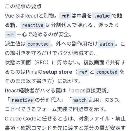
この記事の要点
Vue 3はReactと別物。
は中身を
で触
ref
.value
る箱
、
は分割代入で壊れる。迷ったら
reactive
中心で始めるのが安全。
ref
派生値は
、外への副作用だけ
。こ
computed
watch
の線引きを守るだけでバグが激減する。
状態は画面（SFC）に貯めない。複数画面で共有す
るものはPiniaの
setup store
（
と
を
ref
computed
そのまま返す書き方）に逃がす。
React経験者がハマる罠は「props直接更新」
「
の分割代入」「
乱用」の3つ。
reactive
watch
コピペできるフォーム実装で回避策を示す。
Claude Codeに任せるときは、対象ファイル・禁止
事項・確認コマンドを先に渡すと差分の質が安定す