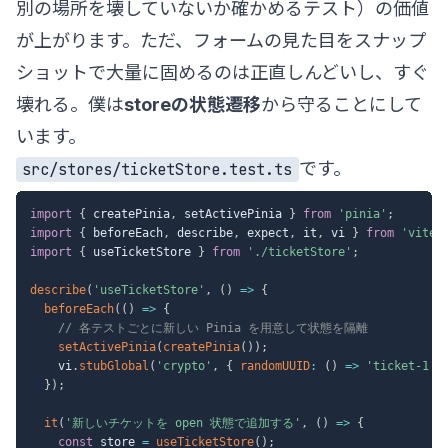
別の場所を壊していないか確かめるテスト）の価値
が上がります。ただ、フォームの見た目をスナップ
ショットで大量に固めるのは正直しんどいし、すぐ
壊れる。僕は
storeの状態遷移
から守ることにして
います。
です。
src/stores/ticketStore.test.ts
import
{
 createPinia
,
 setActivePinia 
}
from
'pinia'
;
import
{
 beforeEach
,
 describe
,
 expect
,
 it
,
 vi 
}
from
'vites
import
{
 useTicketStore 
}
from
'./ticketStore'
;
describe
(
'useTicketStore'
,
(
)
=>
{
beforeEach
(
(
)
=>
{
// 各テストごとに新しい Pinia を用意して状態を隔離
setActivePinia
(
createPinia
(
)
)
;
    vi
.
stubGlobal
(
'crypto'
,
{
randomUUID
:
(
)
=>
'ticket-1'
}
)
;
it
(
'新しいチケットを open 状態で追加する'
,
(
)
=>
{
const
 store 
=
useTicketStore
(
)
;