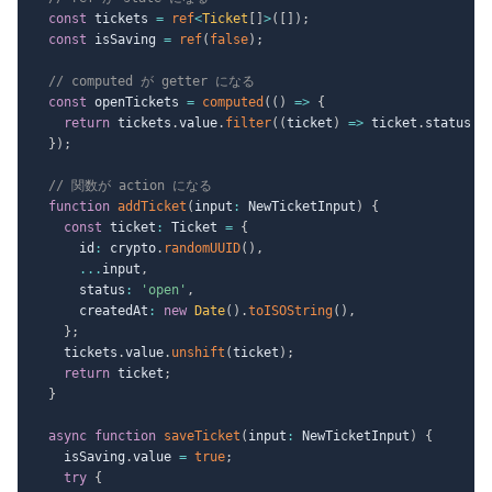
const
 tickets 
=
ref
<
Ticket
[
]
>
(
[
]
)
;
const
 isSaving 
=
ref
(
false
)
;
// computed が getter になる
const
 openTickets 
=
computed
(
(
)
=>
{
return
 tickets
.
value
.
filter
(
(
ticket
)
=>
 ticket
.
status 
=
}
)
;
// 関数が action になる
function
addTicket
(
input
:
 NewTicketInput
)
{
const
 ticket
:
 Ticket 
=
{
      id
:
 crypto
.
randomUUID
(
)
,
...
input
,
      status
:
'open'
,
      createdAt
:
new
Date
(
)
.
toISOString
(
)
,
}
;
    tickets
.
value
.
unshift
(
ticket
)
;
return
 ticket
;
}
async
function
saveTicket
(
input
:
 NewTicketInput
)
{
    isSaving
.
value 
=
true
;
try
{