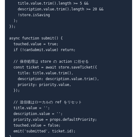
    title.value.trim().length >= 5 &&

    description.value.trim().length >= 20 &&

    !store.isSaving

  );

});

async function submit() {

  touched.value = true;

  if (!canSubmit.value) return;

  // 保存処理は store の action に任せる

  const ticket = await store.saveTicket({

    title: title.value.trim(),

    description: description.value.trim(),

    priority: priority.value,

  });

  // 送信後はローカルの ref をリセット

  title.value = '';

  description.value = '';

  priority.value = props.defaultPriority;

  touched.value = false;

  emit('submitted', ticket.id);

}
