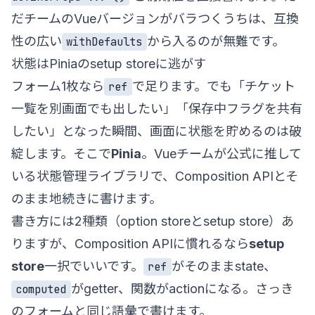
だチームのVueバージョンがバラつくうちは、互換
性の広い
から入るのが無難です。
withDefaults
状態はPiniaのsetup storeに逃がす
フォーム1枚なら
で足ります。でも「チケット
ref
一覧を別画面でも出したい」「保存中フラグを共有
したい」となった瞬間、画面に状態を貯めるのは破
綻します。そこで
Pinia
。Vueチームが公式に推して
いる状態管理ライブラリで、Composition APIとそ
のまま地続きに書けます。
書き方には2種類（option storeとsetup store）あ
りますが、Composition APIに慣れるなら
setup
store
一択でいいです。
がそのままstate、
ref
がgetter、関数がactionになる。さっき
computed
のフォームと同じ語彙で書けます。