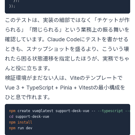
}
)
;
}
)
;
このテストは、実装の細部ではなく「チケットが作
られる」「閉じられる」という業務上の振る舞いを
確認しています。Claude Codeにテストを書かせる
ときも、スナップショットを盛るより、こういう壊
れたら困る状態遷移を指定したほうが、実務でちゃ
んと役に立ちます。
検証環境がまだない人は、Viteのテンプレートで
Vue 3 + TypeScript + Pinia + Vitestの最小構成を
ひと息で作れます。
npm
 create vue@latest support-desk-vue -- 
--typescript
--ro
cd
npm
install
npm