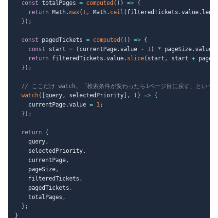
const
 totalPages 
=
computed
(
(
)
=>
{
return
 Math
.
max
(
1
,
 Math
.
ceil
(
filteredTickets
.
value
.
leng
}
)
;
const
 pagedTickets 
=
computed
(
(
)
=>
{
const
 start 
=
(
currentPage
.
value 
-
1
)
*
 pageSize
.
value
;
return
 filteredTickets
.
value
.
slice
(
start
,
 start 
+
 pageS
}
)
;
// ここだけ watch。「検索条件が変わったら1ページ目に戻す」という
watch
(
[
query
,
 selectedPriority
]
,
(
)
=>
{
    currentPage
.
value 
=
1
;
}
)
;
return
{
    query
,
    selectedPriority
,
    currentPage
,
    pageSize
,
    filteredTickets
,
    pagedTickets
,
    totalPages
,
}
;
}