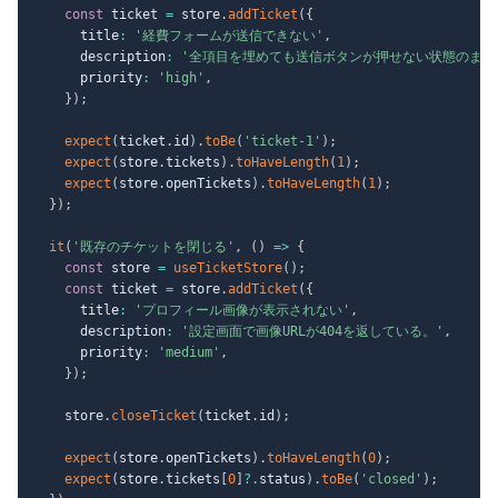
const
 ticket 
=
 store
.
addTicket
(
{
      title
:
'経費フォームが送信できない'
,
      description
:
'全項目を埋めても送信ボタンが押せない状態のまま
      priority
:
'high'
,
}
)
;
expect
(
ticket
.
id
)
.
toBe
(
'ticket-1'
)
;
expect
(
store
.
tickets
)
.
toHaveLength
(
1
)
;
expect
(
store
.
openTickets
)
.
toHaveLength
(
1
)
;
}
)
;
it
(
'既存のチケットを閉じる'
,
(
)
=>
{
const
 store 
=
useTicketStore
(
)
;
const
 ticket 
=
 store
.
addTicket
(
{
      title
:
'プロフィール画像が表示されない'
,
      description
:
'設定画面で画像URLが404を返している。'
,
      priority
:
'medium'
,
}
)
;
    store
.
closeTicket
(
ticket
.
id
)
;
expect
(
store
.
openTickets
)
.
toHaveLength
(
0
)
;
expect
(
store
.
tickets
[
0
]
?.
status
)
.
toBe
(
'closed'
)
;