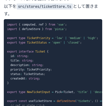
以下を
として置きま
src/stores/ticketStore.ts
す。
import
{
 computed
,
 ref 
}
from
'vue'
;
import
{
 defineStore 
}
from
'pinia'
;
export
type
TicketPriority
=
'low'
|
'medium'
|
'high'
;
export
type
TicketStatus
=
'open'
|
'closed'
;
export
interface
Ticket
{
  id
:
string
;
  title
:
string
;
  description
:
string
;
  priority
:
 TicketPriority
;
  status
:
 TicketStatus
;
  createdAt
:
string
;
}
export
type
NewTicketInput
=
 Pick
<
Ticket
,
'title'
|
'descri
export
const
 useTicketStore 
=
defineStore
(
'tickets'
,
(
)
=>
// ref が state になる