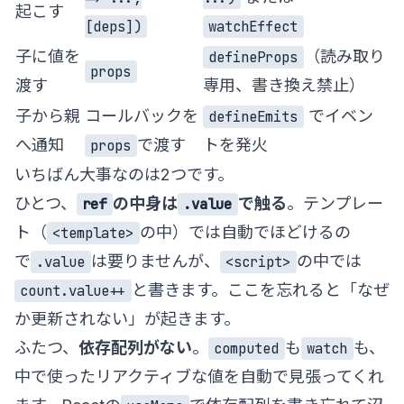
起こす
[deps])
watchEffect
子に値を
（読み取り
defineProps
props
渡す
専用、書き換え禁止）
子から親
コールバックを
でイベン
defineEmits
へ通知
で渡す
トを発火
props
いちばん大事なのは2つです。
ひとつ、
の中身は
で触る
。テンプレー
ref
.value
ト（
の中）では自動でほどけるの
<template>
で
は要りませんが、
の中では
.value
<script>
と書きます。ここを忘れると「なぜ
count.value++
か更新されない」が起きます。
ふたつ、
依存配列がない
。
も
も、
computed
watch
中で使ったリアクティブな値を自動で見張ってくれ