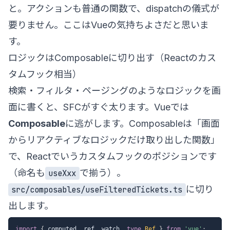
と。アクションも普通の関数で、dispatchの儀式が
要りません。ここはVueの気持ちよさだと思いま
す。
ロジックはComposableに切り出す（Reactのカス
タムフック相当）
検索・フィルタ・ページングのようなロジックを画
面に書くと、SFCがすぐ太ります。Vueでは
Composable
に逃がします。Composableは「画面
からリアクティブなロジックだけ取り出した関数」
で、Reactでいうカスタムフックのポジションです
（命名も
で揃う）。
useXxx
に切り
src/composables/useFilteredTickets.ts
出します。
import
{
 computed
,
 ref
,
 watch
,
type
Ref
}
from
'vue'
;