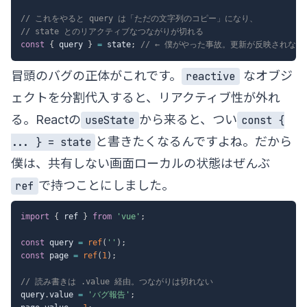
// これをやると query は「ただの文字列のコピー」になり、
// state とのリアクティブなつながりが切れる
const
{
 query 
}
=
 state
;
// ← 僕がやった事故。更新が反映されない
冒頭のバグの正体がこれです。
なオブジ
reactive
ェクトを分割代入すると、リアクティブ性が外れ
る。Reactの
から来ると、つい
useState
const {
と書きたくなるんですよね。だから
... } = state
僕は、共有しない画面ローカルの状態はぜんぶ
で持つことにしました。
ref
import
{
 ref 
}
from
'vue'
;
const
 query 
=
ref
(
''
)
;
const
 page 
=
ref
(
1
)
;
// 読み書きは .value 経由。つながりは切れない
query
.
value 
=
'バグ報告'
;