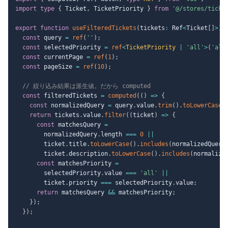
import
type
{
 Ticket
,
 TicketPriority 
}
from
'@/stores/ticke
export
function
useFilteredTickets
(
tickets
:
 Ref
<
Ticket
[
]
>
)
const
 query 
=
ref
(
''
)
;
const
 selectedPriority 
=
ref
<
TicketPriority 
|
'all'
>
(
'all
const
 currentPage 
=
ref
(
1
)
;
const
 pageSize 
=
ref
(
10
)
;
// 絞り込み結果は派生値。だから computed
const
 filteredTickets 
=
computed
(
(
)
=>
{
const
 normalizedQuery 
=
 query
.
value
.
trim
(
)
.
toLowerCase
(
return
 tickets
.
value
.
filter
(
(
ticket
)
=>
{
const
 matchesQuery 
=
        normalizedQuery
.
length 
===
0
||
        ticket
.
title
.
toLowerCase
(
)
.
includes
(
normalizedQuery
        ticket
.
description
.
toLowerCase
(
)
.
includes
(
normalize
const
 matchesPriority 
=
        selectedPriority
.
value 
===
'all'
||
        ticket
.
priority 
===
 selectedPriority
.
value
;
return
 matchesQuery 
&&
 matchesPriority
;
}
)
;
}
)
;