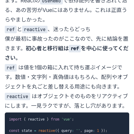
ます。Reactの
で依存配列を書き忘れて沼
useMemo
る、あの苦労がVueにはありません。これは正直う
らやましかった。
と
、迷ったらどっち
ref
reactive
僕が最初に事故ったのがここなので、先に結論を置
きます。
初心者と移行組は
を中心に使ってくだ
ref
さい。
は値を1個の箱に入れて持ち運ぶイメージで
ref
す。数値・文字列・真偽値はもちろん、配列やオブ
ジェクトを丸ごと差し替える用途にも向きます。
はオブジェクトそのものをリアクティブ
reactive
にします。一見ラクですが、落とし穴があります。
import
{
 reactive 
}
from
'vue'
;
const
 state 
=
reactive
(
{
 query
:
''
,
 page
:
1
}
)
;