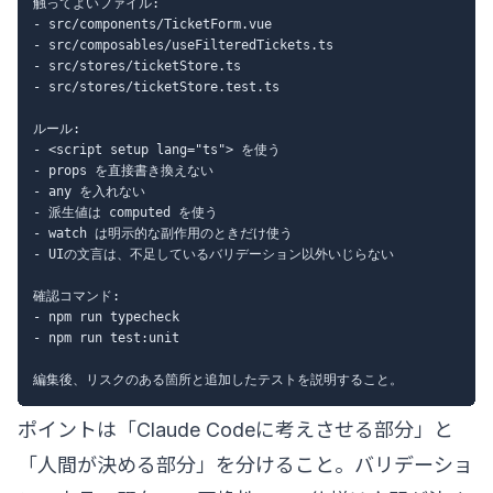
触ってよいファイル:

- src/components/TicketForm.vue

- src/composables/useFilteredTickets.ts

- src/stores/ticketStore.ts

- src/stores/ticketStore.test.ts

ルール:

- <script setup lang="ts"> を使う

- props を直接書き換えない

- any を入れない

- 派生値は computed を使う

- watch は明示的な副作用のときだけ使う

- UIの文言は、不足しているバリデーション以外いじらない

確認コマンド:

- npm run typecheck

- npm run test:unit

ポイントは「Claude Codeに考えさせる部分」と
「人間が決める部分」を分けること。バリデーショ