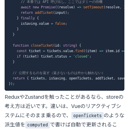
// 本番では API 呼び出し。ここではダミーの待機
await
new
Promise
(
(
resolve
)
=>
setTimeout
(
resolve
,
15
return
addTicket
(
input
)
;
}
finally
{
      isSaving
.
value 
=
false
;
}
}
function
closeTicket
(
id
:
string
)
{
const
 ticket 
=
 tickets
.
value
.
find
(
(
item
)
=>
 item
.
id 
===
if
(
ticket
)
 ticket
.
status 
=
'closed'
;
}
// 公開するものを返す（返さないものは外から触れない）
return
{
 tickets
,
 isSaving
,
 openTickets
,
 addTicket
,
 saveT
}
)
;
ReduxやZustandを触ったことがあるなら、storeの
考え方は近いです。違いは、Vueのリアクティブシ
ステムにそのまま乗るので、
のような
openTickets
派生値を
で書けば自動で更新されるこ
computed