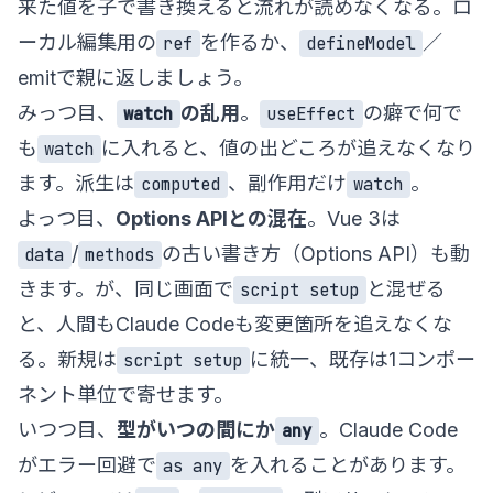
来た値を子で書き換えると流れが読めなくなる。ロ
ーカル編集用の
を作るか、
／
ref
defineModel
emitで親に返しましょう。
みっつ目、
の乱用
。
の癖で何で
watch
useEffect
も
に入れると、値の出どころが追えなくなり
watch
ます。派生は
、副作用だけ
。
computed
watch
よっつ目、
Options APIとの混在
。Vue 3は
/
の古い書き方（Options API）も動
data
methods
きます。が、同じ画面で
と混ぜる
script setup
と、人間もClaude Codeも変更箇所を追えなくな
る。新規は
に統一、既存は1コンポー
script setup
ネント単位で寄せます。
いつつ目、
型がいつの間にか
。Claude Code
any
がエラー回避で
を入れることがあります。
as any