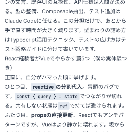
ンの文言、既存UIの互換性、API仕様は人間が決め
る。型の整備、Composable抽出、テスト追加は
Claude Codeに任せる。この分担だけで、あとから
手で直す時間が大きく減ります。型まわりの詰め方
は
TypeScript活用テクニック
、テストの広げ方は
テ
スト戦略ガイド
に分けて書いています。
React経験者がVueでやらかす罠5つ（僕の実体験つ
き）
正直に、自分がハマった順に挙げます。
ひとつ目、
の分割代入
。冒頭のバグで
reactive
す。
でつながりが切れ
const { query } = state
る。共有しない状態は
で持てば避けられます。
ref
ふたつ目、
propsの直接更新
。Reactでもアンチパ
ターンですが、Vueはより静かに壊れます。親から