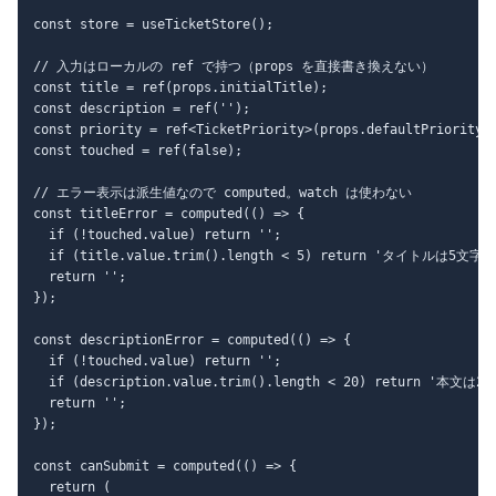
const store = useTicketStore();

// 入力はローカルの ref で持つ（props を直接書き換えない）

const title = ref(props.initialTitle);

const description = ref('');

const priority = ref<TicketPriority>(props.defaultPriority);
const touched = ref(false);

// エラー表示は派生値なので computed。watch は使わない

const titleError = computed(() => {

  if (!touched.value) return '';

  if (title.value.trim().length < 5) return 'タイトルは
  return '';

});

const descriptionError = computed(() => {

  if (!touched.value) return '';

  if (description.value.trim().length < 20) return 
  return '';

});

const canSubmit = computed(() => {

  return (
