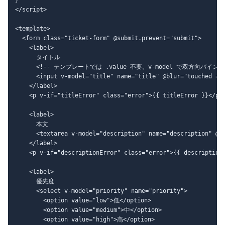
</script>

<template>

  <form class="ticket-form" @submit.prevent="submit">

    <label>

      タイトル

      <!-- テンプレートでは .value 不要。v-model で双方向バインド 
      <input v-model="title" name="title" @blur="touched = t
    </label>

    <p v-if="titleError" class="error">{{ titleError }}</p>

    <label>

      本文

      <textarea v-model="description" name="description" @bl
    </label>

    <p v-if="descriptionError" class="error">{{ descriptionE
    <label>

      優先度

      <select v-model="priority" name="priority">

        <option value="low">低</option>

        <option value="medium">中</option>

        <option value="high">高</option>
