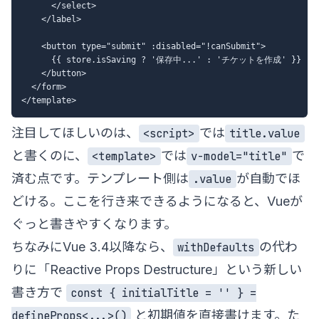
      </select>

    </label>

    <button type="submit" :disabled="!canSubmit">

      {{ store.isSaving ? '保存中...' : 'チケットを作成' }}

    </button>

  </form>

注目してほしいのは、
では
<script>
title.value
と書くのに、
では
で
<template>
v-model="title"
済む点です。テンプレート側は
が自動でほ
.value
どける。ここを行き来できるようになると、Vueが
ぐっと書きやすくなります。
ちなみにVue 3.4以降なら、
の代わ
withDefaults
りに「Reactive Props Destructure」という新しい
書き方で
const { initialTitle = '' } =
と初期値を直接書けます。た
defineProps<...>()