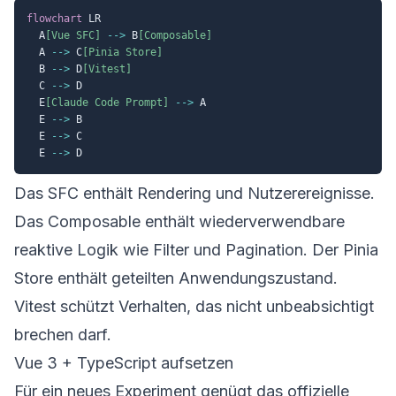
flowchart
 LR

  A
[Vue SFC]
-->
 B
[Composable]
  A 
-->
 C
[Pinia Store]
  B 
-->
 D
[Vitest]
  C 
-->
 D

  E
[Claude Code Prompt]
-->
 A

  E 
-->
 B

  E 
-->
 C

  E 
-->
Das SFC enthält Rendering und Nutzerereignisse.
Das Composable enthält wiederverwendbare
reaktive Logik wie Filter und Pagination. Der Pinia
Store enthält geteilten Anwendungszustand.
Vitest schützt Verhalten, das nicht unbeabsichtigt
brechen darf.
Vue 3 + TypeScript aufsetzen
Für ein neues Experiment genügt das offizielle