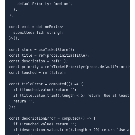
    defaultPriority: 'medium',

  },

);

const emit = defineEmits<{

  submitted: [id: string];

}>();

const store = useTicketStore();

const title = ref(props.initialTitle);

const description = ref('');

const priority = ref<TicketPriority>(props.defaultPriority);
const touched = ref(false);

const titleError = computed(() => {

  if (!touched.value) return '';

  if (title.value.trim().length < 5) return 'Use at least 5 
  return '';

});

const descriptionError = computed(() => {

  if (!touched.value) return '';

  if (description.value.trim().length < 20) return 'Use at l