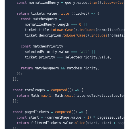
const
 normalizedQuery 
=
 query
.
value
.
trim
(
)
.
toLowerCase
(
return
 tickets
.
value
.
filter
(
(
ticket
)
=>
{
const
 matchesQuery 
=
        normalizedQuery
.
length 
===
0
||
        ticket
.
title
.
toLowerCase
(
)
.
includes
(
normalizedQuery
        ticket
.
description
.
toLowerCase
(
)
.
includes
(
normalize
const
 matchesPriority 
=
        selectedPriority
.
value 
===
'all'
||
        ticket
.
priority 
===
 selectedPriority
.
value
;
return
 matchesQuery 
&&
 matchesPriority
;
}
)
;
}
)
;
const
 totalPages 
=
computed
(
(
)
=>
{
return
 Math
.
max
(
1
,
 Math
.
ceil
(
filteredTickets
.
value
.
leng
}
)
;
const
 pagedTickets 
=
computed
(
(
)
=>
{
const
 start 
=
(
currentPage
.
value 
-
1
)
*
 pageSize
.
value
;
return
 filteredTickets
.
value
.
slice
(
start
,
 start 
+
 pageS
}
)
;