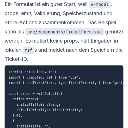
Ein Formular ist ein guter Start, weil
,
v-model
props, emit, Validierung, Speicherzustand und
Store-Actions zusammenkommen. Das Beispiel
kann als
genutzt
src/components/TicketForm.vue
werden. Es mutiert keine props, hält Eingaben in
lokalen
s und meldet nach dem Speichern die
ref
Ticket-ID.
<script setup lang="ts">

import { computed, ref } from 'vue';

import { useTicketStore, type TicketPriority } from '@/store
const props = withDefaults(

  defineProps<{

    initialTitle?: string;

    defaultPriority?: TicketPriority;

  }>(),

  {

    initialTitle: '',
