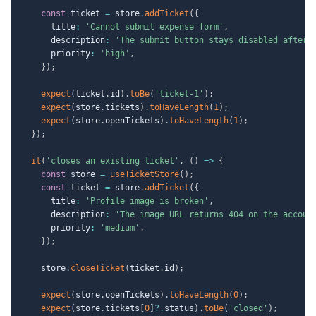
const
 ticket 
=
 store
.
addTicket
(
{
      title
:
'Cannot submit expense form'
,
      description
:
'The submit button stays disabled after 
      priority
:
'high'
,
}
)
;
expect
(
ticket
.
id
)
.
toBe
(
'ticket-1'
)
;
expect
(
store
.
tickets
)
.
toHaveLength
(
1
)
;
expect
(
store
.
openTickets
)
.
toHaveLength
(
1
)
;
}
)
;
it
(
'closes an existing ticket'
,
(
)
=>
{
const
 store 
=
useTicketStore
(
)
;
const
 ticket 
=
 store
.
addTicket
(
{
      title
:
'Profile image is broken'
,
      description
:
'The image URL returns 404 on the accoun
      priority
:
'medium'
,
}
)
;
    store
.
closeTicket
(
ticket
.
id
)
;
expect
(
store
.
openTickets
)
.
toHaveLength
(
0
)
;
expect
(
store
.
tickets
[
0
]
?.
status
)
.
toBe
(
'closed'
)
;