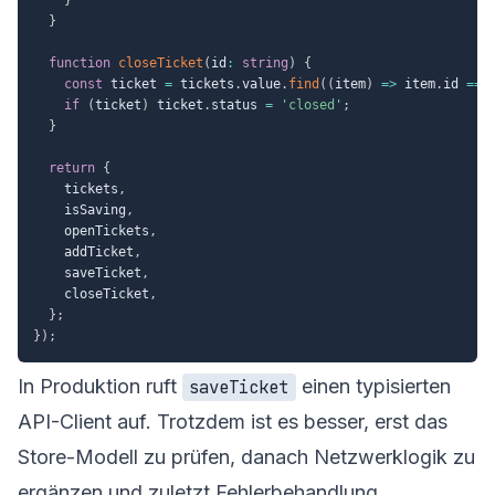
}
function
closeTicket
(
id
:
string
)
{
const
 ticket 
=
 tickets
.
value
.
find
(
(
item
)
=>
 item
.
id 
===
if
(
ticket
)
 ticket
.
status 
=
'closed'
;
}
return
{
    tickets
,
    isSaving
,
    openTickets
,
    addTicket
,
    saveTicket
,
    closeTicket
,
}
;
}
)
;
In Produktion ruft
einen typisierten
saveTicket
API-Client auf. Trotzdem ist es besser, erst das
Store-Modell zu prüfen, danach Netzwerklogik zu
ergänzen und zuletzt Fehlerbehandlung