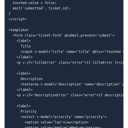
  touched.value = false;

  emit('submitted', ticket.id);

}

</script>

<template>

  <form class="ticket-form" @submit.prevent="submit">

    <label>

      Title

      <input v-model="title" name="title" @blur="touched = t
    </label>

    <p v-if="titleError" class="error">{{ titleError }}</p>

    <label>

      Description

      <textarea v-model="description" name="description" @bl
    </label>

    <p v-if="descriptionError" class="error">{{ descriptionE
    <label>

      Priority

      <select v-model="priority" name="priority">

        <option value="low">Low</option>

        <option value="medium">Medium</option>
