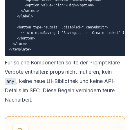
        <option value="high">High</option>

      </select>

    </label>

    <button type="submit" :disabled="!canSubmit">

      {{ store.isSaving ? 'Saving...' : 'Create ticket' }}

    </button>

  </form>

Für solche Komponenten sollte der Prompt klare
Verbote enthalten: props nicht mutieren, kein
, keine neue UI-Bibliothek und keine API-
any
Details im SFC. Diese Regeln verhindern teure
Nacharbeit.