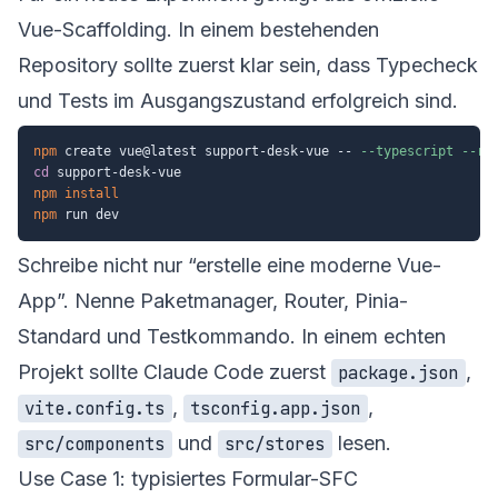
Vue-Scaffolding. In einem bestehenden
Repository sollte zuerst klar sein, dass Typecheck
und Tests im Ausgangszustand erfolgreich sind.
npm
 create vue@latest support-desk-vue -- 
--typescript
--ro
cd
npm
install
npm
Schreibe nicht nur “erstelle eine moderne Vue-
App”. Nenne Paketmanager, Router, Pinia-
Standard und Testkommando. In einem echten
Projekt sollte Claude Code zuerst
,
package.json
,
,
vite.config.ts
tsconfig.app.json
und
lesen.
src/components
src/stores
Use Case 1: typisiertes Formular-SFC