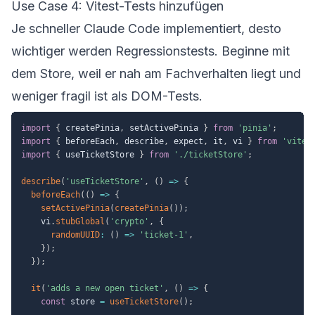
Use Case 4: Vitest-Tests hinzufügen
Je schneller Claude Code implementiert, desto
wichtiger werden Regressionstests. Beginne mit
dem Store, weil er nah am Fachverhalten liegt und
weniger fragil ist als DOM-Tests.
import
{
 createPinia
,
 setActivePinia 
}
from
'pinia'
;
import
{
 beforeEach
,
 describe
,
 expect
,
 it
,
 vi 
}
from
'vites
import
{
 useTicketStore 
}
from
'./ticketStore'
;
describe
(
'useTicketStore'
,
(
)
=>
{
beforeEach
(
(
)
=>
{
setActivePinia
(
createPinia
(
)
)
;
    vi
.
stubGlobal
(
'crypto'
,
{
randomUUID
:
(
)
=>
'ticket-1'
,
}
)
;
}
)
;
it
(
'adds a new open ticket'
,
(
)
=>
{
const
 store 
=
useTicketStore
(
)
;