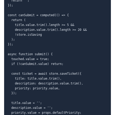
  return '';

});

const canSubmit = computed(() => {

  return (

    title.value.trim().length >= 5 &&

    description.value.trim().length >= 20 &&

    !store.isSaving

  );

});

async function submit() {

  touched.value = true;

  if (!canSubmit.value) return;

  const ticket = await store.saveTicket({

    title: title.value.trim(),

    description: description.value.trim(),

    priority: priority.value,

  });

  title.value = '';

  description.value = '';

  priority.value = props.defaultPriority;
