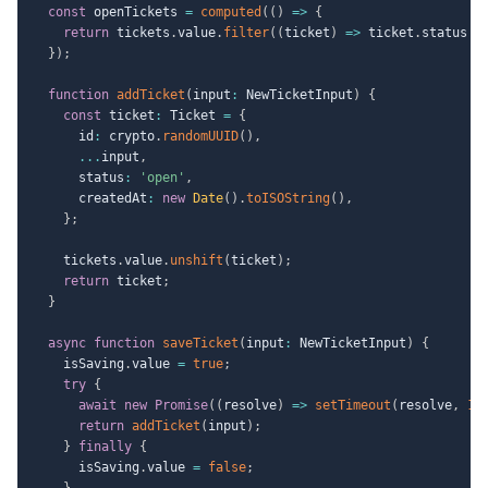
const
 openTickets 
=
computed
(
(
)
=>
{
return
 tickets
.
value
.
filter
(
(
ticket
)
=>
 ticket
.
status 
=
}
)
;
function
addTicket
(
input
:
 NewTicketInput
)
{
const
 ticket
:
 Ticket 
=
{
      id
:
 crypto
.
randomUUID
(
)
,
...
input
,
      status
:
'open'
,
      createdAt
:
new
Date
(
)
.
toISOString
(
)
,
}
;
    tickets
.
value
.
unshift
(
ticket
)
;
return
 ticket
;
}
async
function
saveTicket
(
input
:
 NewTicketInput
)
{
    isSaving
.
value 
=
true
;
try
{
await
new
Promise
(
(
resolve
)
=>
setTimeout
(
resolve
,
15
return
addTicket
(
input
)
;
}
finally
{
      isSaving
.
value 
=
false
;
}