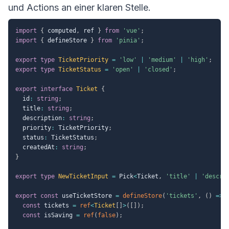
und Actions an einer klaren Stelle.
import
{
 computed
,
 ref 
}
from
'vue'
;
import
{
 defineStore 
}
from
'pinia'
;
export
type
TicketPriority
=
'low'
|
'medium'
|
'high'
;
export
type
TicketStatus
=
'open'
|
'closed'
;
export
interface
Ticket
{
  id
:
string
;
  title
:
string
;
  description
:
string
;
  priority
:
 TicketPriority
;
  status
:
 TicketStatus
;
  createdAt
:
string
;
}
export
type
NewTicketInput
=
 Pick
<
Ticket
,
'title'
|
'descri
export
const
 useTicketStore 
=
defineStore
(
'tickets'
,
(
)
=>
const
 tickets 
=
ref
<
Ticket
[
]
>
(
[
]
)
;
const
 isSaving 
=
ref
(
false
)
;