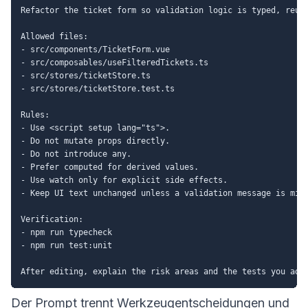
Refactor the ticket form so validation logic is typed, reusa
Allowed files:

- src/components/TicketForm.vue

- src/composables/useFilteredTickets.ts

- src/stores/ticketStore.ts

- src/stores/ticketStore.test.ts

Rules:

- Use <script setup lang="ts">.

- Do not mutate props directly.

- Do not introduce any.

- Prefer computed for derived values.

- Use watch only for explicit side effects.

- Keep UI text unchanged unless a validation message is miss
Verification:

- npm run typecheck

- npm run test:unit

Der Prompt trennt Werkzeugentscheidungen und