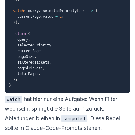
watch
(
[
query
,
 selectedPriority
]
,
(
)
=>
{
    currentPage
.
value 
=
1
;
}
)
;
return
{
    query
,
    selectedPriority
,
    currentPage
,
    pageSize
,
    filteredTickets
,
    pagedTickets
,
    totalPages
,
}
;
}
hat hier nur eine Aufgabe: Wenn Filter
watch
wechseln, springt die Seite auf 1 zurück.
Ableitungen bleiben in
. Diese Regel
computed
sollte in Claude-Code-Prompts stehen.