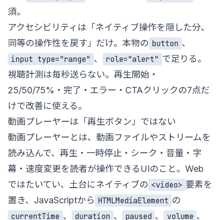
須。
アクセシビリティは「ネイティブ操作を隠した分、
同等の操作性を戻す」だけ。本物の
、
button
、
で足りる。
input type="range"
role="alert"
視聴計測は毎秒送らない。再生開始・
25/50/75%・完了・エラー・CTAクリックの7点だ
けで改善に使える。
動画プレーヤーは「再生ボタン」ではない
動画プレーヤーとは、動画ファイルやストリームを
読み込んで、再生・一時停止・シーク・音量・字
幕・速度変更を読者が操作できるUIのこと。Web
ではたいてい、土台にネイティブの
要素を
<video>
置き、JavaScriptから
の
HTMLMediaElement
、
、
、
、
currentTime
duration
paused
volume