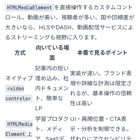
を直接操作するカスタムコント
HTMLMediaElement
ロール。動画が長い、視聴者が多い、国や回線差が
大きいなら、HLSやDASH、動画配信サービスによ
るストリーミングも視野に入ります。
向いている場
方式
本番で見るポイント
面
記事内の短い
実装が速い。ブランド表
ネイティブ
埋め込み、社
現や詳細な計測は限定さ
内ドキュメン
<video
れるが、基本操作の信頼
ト、簡単な
controls>
性は高い
LP
学習プロダク
UI・再開位置・CTA表
HTMLMedia
ト、メディ
示・分析を制御できる。
上
Element
ア、SaaSデ
代わりにアクセシビリテ