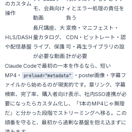
のカスタム
モ、会員向け
ィとエラー処理の責任を
操作
動画
負う
長尺講座、大
変換・マニフェスト・
HLS/DASH
量カタログ、
CDN・ビットレート・認
や配信基盤
ライブ、保護
可・再生ライブラリの設
が必要な動画
計が必要
Claude Codeで最初の一本を作るなら、短い
MP4・
・poster画像・字幕フ
preload="metadata"
ァイルから始めるのが現実的です。章リンク、字幕
検索、完了率、購入者向け表示、社内SSO連携が必
要になったらカスタム化し、「1本のMP4じゃ無理
だ」と分かった段階でストリーミングへ移る。この
順番を守ると、最初から過剰な基盤を抱え込まずに
済みます。