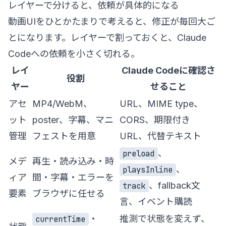
レイヤーで分けると、依頼が具体的になる
動画UIをひとかたまりで考えると、修正が毎回大ご
とになります。レイヤーで割っておくと、Claude
Codeへの依頼を小さく切れる。
レイ
Claude Codeに確認さ
役割
ヤー
せること
アセ
MP4/WebM、
URL、MIME type、
ット
poster、字幕、マニ
CORS、期限付き
管理
フェストを用意
URL、代替テキスト
、
preload
メデ
再生・読み込み・時
、
playsInline
ィア
間・字幕・エラーを
、fallback文
track
要素
ブラウザに任せる
言、イベント購読
・
推測で状態を変えず、
currentTime