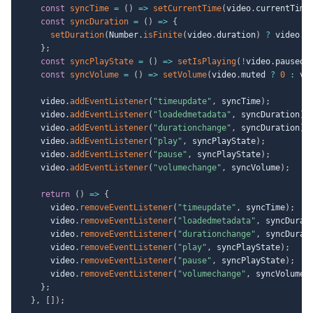
const
syncTime
=
(
)
=>
setCurrentTime
(
video
.
currentTime
const
syncDuration
=
(
)
=>
{
setDuration
(
Number
.
isFinite
(
video
.
duration
)
?
 video
.
d
}
;
const
syncPlayState
=
(
)
=>
setIsPlaying
(
!
video
.
paused
)
const
syncVolume
=
(
)
=>
setVolume
(
video
.
muted 
?
0
:
 vi
    video
.
addEventListener
(
"timeupdate"
,
 syncTime
)
;
    video
.
addEventListener
(
"loadedmetadata"
,
 syncDuration
)
;
    video
.
addEventListener
(
"durationchange"
,
 syncDuration
)
;
    video
.
addEventListener
(
"play"
,
 syncPlayState
)
;
    video
.
addEventListener
(
"pause"
,
 syncPlayState
)
;
    video
.
addEventListener
(
"volumechange"
,
 syncVolume
)
;
return
(
)
=>
{
      video
.
removeEventListener
(
"timeupdate"
,
 syncTime
)
;
      video
.
removeEventListener
(
"loadedmetadata"
,
 syncDurat
      video
.
removeEventListener
(
"durationchange"
,
 syncDurat
      video
.
removeEventListener
(
"play"
,
 syncPlayState
)
;
      video
.
removeEventListener
(
"pause"
,
 syncPlayState
)
;
      video
.
removeEventListener
(
"volumechange"
,
 syncVolume
)
}
;
}
,
[
]
)
;