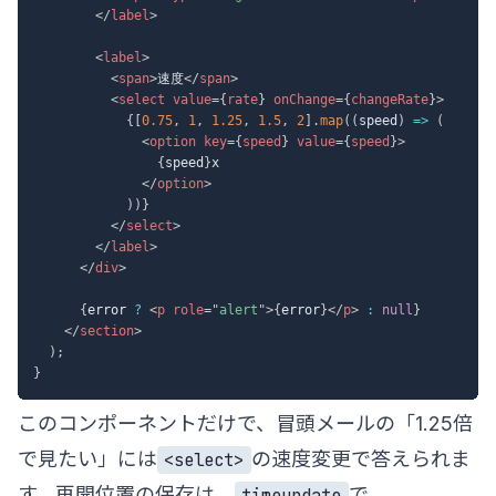
</
label
>
<
label
>
<
span
>
速度
</
span
>
<
select
value
=
{
rate
}
onChange
=
{
changeRate
}
>
{
[
0.75
,
1
,
1.25
,
1.5
,
2
]
.
map
(
(
speed
)
=>
(
<
option
key
=
{
speed
}
value
=
{
speed
}
>
{
speed
}
x

</
option
>
)
)
}
</
select
>
</
label
>
</
div
>
{
error 
?
<
p
role
=
"
alert
"
>
{
error
}
</
p
>
:
null
}
</
section
>
)
;
}
このコンポーネントだけで、冒頭メールの「1.25倍
で見たい」には
の速度変更で答えられま
<select>
す。再開位置の保存は、
で
timeupdate