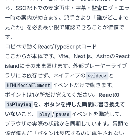
ら、SSO配下での安定再生・字幕・監査ログ・エラ
ー時の案内が効きます。派手さより「誰がどこまで
見たか」を必要最小限で確認できることが価値で
す。
コピペで動くReact/TypeScriptコード
ここからが本体です。Vite、Next.js、AstroのReact
islandにそのまま置けます。外部プレーヤーライブ
ラリには依存せず、ネイティブの
と
<video>
イベントだけで動きます。
HTMLMediaElement
ポイントは1か所だけ覚えてください。
Reactの
を、ボタンを押した瞬間に書き換えて
isPlaying
いない
こと。
/
イベントを購読して、
play
pause
ブラウザの実際の状態から同期しています。冒頭で
僕が踏んだ「ボタンは反応するのに再生されない」