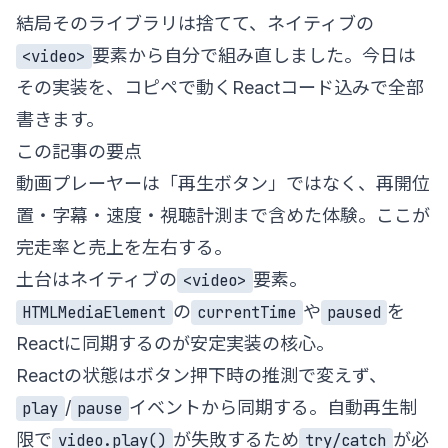
結局そのライブラリは捨てて、ネイティブの
要素から自分で組み直しました。今日は
<video>
その実装を、コピペで動くReactコード込みで全部
書きます。
この記事の要点
動画プレーヤーは「再生ボタン」ではなく、再開位
置・字幕・速度・視聴計測まで含めた体験。ここが
完走率と売上を左右する。
土台はネイティブの
要素。
<video>
の
や
を
HTMLMediaElement
currentTime
paused
Reactに同期するのが安定実装の核心。
Reactの状態はボタン押下時の推測で変えず、
/
イベントから同期する。自動再生制
play
pause
限で
が失敗するため
が必
video.play()
try/catch