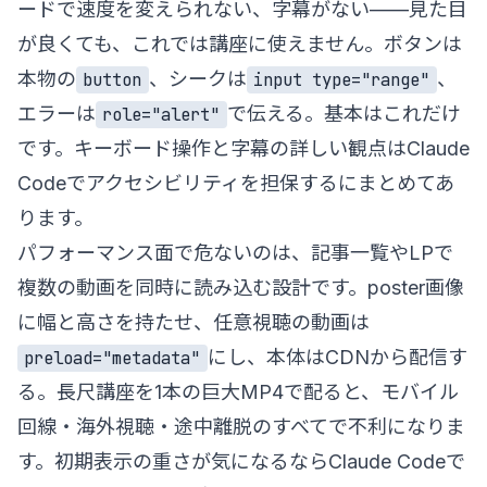
ードで速度を変えられない、字幕がない——見た目
が良くても、これでは講座に使えません。ボタンは
本物の
、シークは
、
button
input type="range"
エラーは
で伝える。基本はこれだけ
role="alert"
です。キーボード操作と字幕の詳しい観点は
Claude
Codeでアクセシビリティを担保する
にまとめてあ
ります。
パフォーマンス面で危ないのは、記事一覧やLPで
複数の動画を同時に読み込む設計です。poster画像
に幅と高さを持たせ、任意視聴の動画は
にし、本体はCDNから配信す
preload="metadata"
る。長尺講座を1本の巨大MP4で配ると、モバイル
回線・海外視聴・途中離脱のすべてで不利になりま
す。初期表示の重さが気になるなら
Claude Codeで