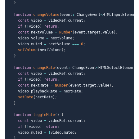
}
function
changeVolume
(
event
:
 ChangeEvent
<
HTMLInputElement
const
 video 
=
 videoRef
.
current
;
if
(
!
video
)
return
;
const
 nextVolume 
=
Number
(
event
.
target
.
value
)
;
    video
.
volume 
=
 nextVolume
;
    video
.
muted 
=
 nextVolume 
===
0
;
setVolume
(
nextVolume
)
;
}
function
changeRate
(
event
:
 ChangeEvent
<
HTMLSelectElement
>
const
 video 
=
 videoRef
.
current
;
if
(
!
video
)
return
;
const
 nextRate 
=
Number
(
event
.
target
.
value
)
;
    video
.
playbackRate 
=
 nextRate
;
setRate
(
nextRate
)
;
}
function
toggleMute
(
)
{
const
 video 
=
 videoRef
.
current
;
if
(
!
video
)
return
;
    video
.
muted 
=
!
video
.
muted
;
}