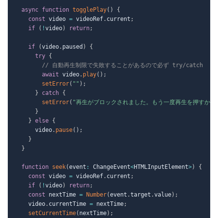
async
function
togglePlay
(
)
{
const
 video 
=
 videoRef
.
current
;
if
(
!
video
)
return
;
if
(
video
.
paused
)
{
try
{
// 自動再生制限で失敗することがあるので必ず try/catch
await
 video
.
play
(
)
;
setError
(
""
)
;
}
catch
{
setError
(
"再生がブロックされました。もう一度再生を押すか、
}
}
else
{
      video
.
pause
(
)
;
}
}
function
seek
(
event
:
 ChangeEvent
<
HTMLInputElement
>
)
{
const
 video 
=
 videoRef
.
current
;
if
(
!
video
)
return
;
const
 nextTime 
=
Number
(
event
.
target
.
value
)
;
    video
.
currentTime 
=
 nextTime
;
setCurrentTime
(
nextTime
)
;