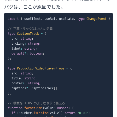
バグは、ここが原因でした。
import
{
 useEffect
,
 useRef
,
 useState
,
type
ChangeEvent
}
fr
// 字幕トラック1本ぶんの定義
type
CaptionTrack
=
{
  src
:
string
;
  srcLang
:
string
;
  label
:
string
;
default
?
:
boolean
;
}
;
type
ProductionVideoPlayerProps
=
{
  src
:
string
;
  title
:
string
;
  poster
?
:
string
;
  captions
?
:
 CaptionTrack
[
]
;
}
;
// 秒数を 1:05 のような表示に整える
function
formatTime
(
value
:
number
)
{
if
(
!
Number
.
isFinite
(
value
)
)
return
"0:00"
;