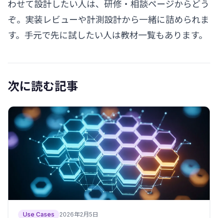
わせて設計したい人は、
研修・相談ページ
からどう
ぞ。実装レビューや計測設計から一緒に詰められま
す。手元で先に試したい人は
教材一覧
もあります。
次に読む記事
Use Cases
2026年2月5日