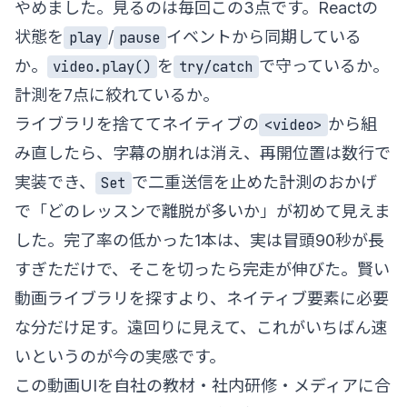
やめました。見るのは毎回この3点です。Reactの
状態を
/
イベントから同期している
play
pause
か。
を
で守っているか。
video.play()
try/catch
計測を7点に絞れているか。
ライブラリを捨ててネイティブの
から組
<video>
み直したら、字幕の崩れは消え、再開位置は数行で
実装でき、
で二重送信を止めた計測のおかげ
Set
で「どのレッスンで離脱が多いか」が初めて見えま
した。完了率の低かった1本は、実は冒頭90秒が長
すぎただけで、そこを切ったら完走が伸びた。賢い
動画ライブラリを探すより、ネイティブ要素に必要
な分だけ足す。遠回りに見えて、これがいちばん速
いというのが今の実感です。
この動画UIを自社の教材・社内研修・メディアに合