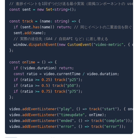
// 進捗イベントを1回ずつだけ送る最小実装（前掲コンポーネントの useEf
const
 sent 
=
new
Set
<
string
>
(
)
;
const
track
=
(
name
:
string
)
=>
{
if
(
sent
.
has
(
name
)
)
return
;
// 同じイベントの二重送信を防ぐ
  sent
.
add
(
name
)
;
// 実際の送信先（GA4 / 自前API など）に差し替える
  window
.
dispatchEvent
(
new
CustomEvent
(
"video-metric"
,
{
 de
}
;
const
onTime
=
(
)
=>
{
if
(
!
video
.
duration
)
return
;
const
 ratio 
=
 video
.
currentTime 
/
 video
.
duration
;
if
(
ratio 
>=
0.25
)
track
(
"p25"
)
;
if
(
ratio 
>=
0.5
)
track
(
"p50"
)
;
if
(
ratio 
>=
0.75
)
track
(
"p75"
)
;
}
;
video
.
addEventListener
(
"play"
,
(
)
=>
track
(
"start"
)
,
{
 once
video
.
addEventListener
(
"timeupdate"
,
 onTime
)
;
video
.
addEventListener
(
"ended"
,
(
)
=>
track
(
"complete"
)
)
;
video
.
addEventListener
(
"error"
,
(
)
=>
track
(
"error"
)
)
;