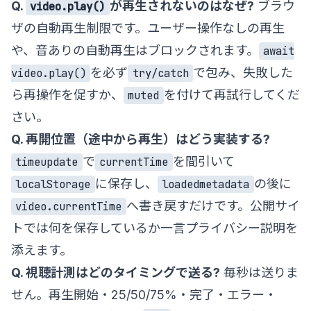
Q.
が再生されないのはなぜ?
ブラウ
video.play()
ザの自動再生制限です。ユーザー操作なしの再生
や、音ありの自動再生はブロックされます。
await
を必ず
で包み、失敗した
video.play()
try/catch
ら再操作を促すか、
を付けて再試行してくだ
muted
さい。
Q. 再開位置（途中から再生）はどう実装する?
で
を間引いて
timeupdate
currentTime
に保存し、
の後に
localStorage
loadedmetadata
へ書き戻すだけです。公開サイ
video.currentTime
トでは何を保存しているか一言プライバシー説明を
添えます。
Q. 視聴計測はどのタイミングで送る?
毎秒は送りま
せん。再生開始・25/50/75%・完了・エラー・