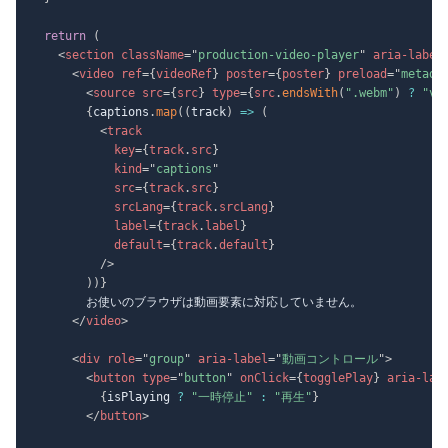
return
(
<
section
className
=
"
production-video-player
"
aria-label
<
video
ref
=
{
videoRef
}
poster
=
{
poster
}
preload
=
"
metada
<
source
src
=
{
src
}
type
=
{
src
.
endsWith
(
".webm"
)
?
"vi
{
captions
.
map
(
(
track
)
=>
(
<
track
key
=
{
track
.
src
}
kind
=
"
captions
"
src
=
{
track
.
src
}
srcLang
=
{
track
.
srcLang
}
label
=
{
track
.
label
}
default
=
{
track
.
default
}
/>
)
)
}
        お使いのブラウザは動画要素に対応していません。

</
video
>
<
div
role
=
"
group
"
aria-label
=
"
動画コントロール
"
>
<
button
type
=
"
button
"
onClick
=
{
togglePlay
}
aria-lab
{
isPlaying 
?
"一時停止"
:
"再生"
}
</
button
>