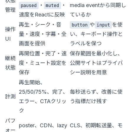
状態
・
・
media eventから同期し
paused
muted
管理
速度をReactに反映
ているか
再生・シーク・音
や
を使
button
input
操作
量・速度・字幕・全
い、キーボード操作と
UI
画面を提供
ラベルを保つ
再開位置・完了・速
保存範囲を最小化し、
継続
度・ミュート設定を
公開サイトはプライバ
状態
保存
シー説明を用意
再生開始、
25/50/75%、完了、
毎秒送らず、改善に使
計測
エラー、CTAクリッ
う指標だけ残す
ク
パフ
poster、CDN、lazy
CLS、初期転送量、モ
ォー