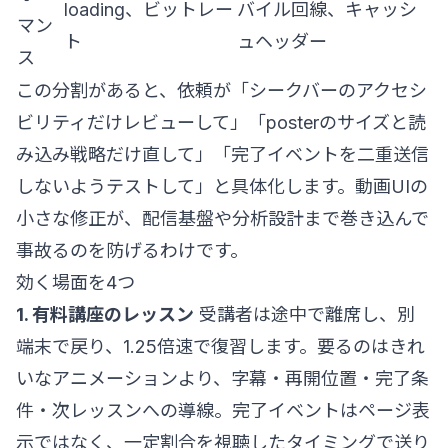
loading、ビットレー
バイル回線、キャッシ
マン
ト
ュヘッダー
ス
この分割があると、依頼が「シークバーのアクセシ
ビリティだけレビューして」「posterのサイズと読
み込み戦略だけ直して」「完了イベントを二重送信
しないようテストして」と具体化します。動画UIの
小さな修正が、配信基盤や分析設計まで巻き込んで
事故るのを防げるわけです。
効く場面を4つ
1. 有料講座のレッスン
受講者は途中で離席し、別
端末で戻り、1.25倍速で復習します。要るのはきれ
いなアニメーションより、字幕・再開位置・完了条
件・次レッスンへの導線。完了イベントはページ表
示ではなく、一定割合を視聴したタイミングで送り