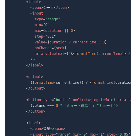
<
label
>
<
span
>
シーク
</
span
>
<
input
type
=
"
range
"
min
=
"
0
"
max
=
{
duration 
||
0
}
step
=
"
0.1
"
value
=
{
duration 
?
 currentTime 
:
0
}
onChange
=
{
seek
}
aria-valuetext
=
{
`
${
formatTime
(
currentTime
)
}
 / 
$
/>
</
label
>
<
output
>
{
formatTime
(
currentTime
)
}
 / 
{
formatTime
(
duration
)
</
output
>
<
button
type
=
"
button
"
onClick
=
{
toggleMute
}
aria-lab
{
volume 
===
0
?
"ミュート解除"
:
"ミュート"
}
</
button
>
<
label
>
<
span
>
音量
</
span
>
<
input
type
=
"
range
"
min
=
"
0
"
max
=
"
1
"
step
=
"
0.05
"
v