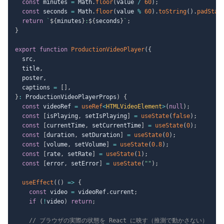
const
 minutes 
=
 Math
.
floor
(
value 
/
60
)
;
const
 seconds 
=
 Math
.
floor
(
value 
%
60
)
.
toString
(
)
.
padStar
return
`
${
minutes
}
:
${
seconds
}
`
;
}
export
function
ProductionVideoPlayer
(
{
  src
,
  title
,
  poster
,
  captions 
=
[
]
,
}
:
 ProductionVideoPlayerProps
)
{
const
 videoRef 
=
useRef
<
HTMLVideoElement
>
(
null
)
;
const
[
isPlaying
,
 setIsPlaying
]
=
useState
(
false
)
;
const
[
currentTime
,
 setCurrentTime
]
=
useState
(
0
)
;
const
[
duration
,
 setDuration
]
=
useState
(
0
)
;
const
[
volume
,
 setVolume
]
=
useState
(
0.8
)
;
const
[
rate
,
 setRate
]
=
useState
(
1
)
;
const
[
error
,
 setError
]
=
useState
(
""
)
;
useEffect
(
(
)
=>
{
const
 video 
=
 videoRef
.
current
;
if
(
!
video
)
return
;
// ブラウザの実際の状態を React に映す（推測で動かさない）