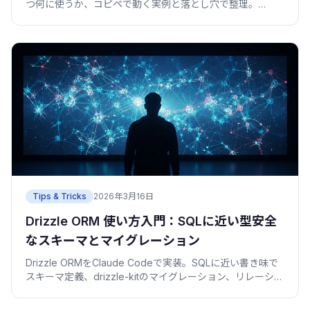
つ何に使うか、コピペで動く実例と落とし穴で整理。
Claude Codeに型を任せる前に押さえたい基準。
Tips & Tricks
2026年3月16日
Drizzle ORM 使い方入門：SQLに近い型安全
なスキーマとマイグレーション
Drizzle ORMをClaude Codeで実装。SQLに近い書き味で
スキーマ定義、drizzle-kitのマイグレーション、リレーショ
ナルクエリ、Zod連携まで。Prismaとの違いも。