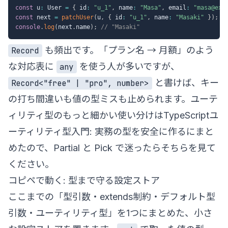
const
 u
:
 User 
=
{
 id
:
"u_1"
,
 name
:
"Masa"
,
 email
:
"masa@exa
const
 next 
=
patchUser
(
u
,
{
 id
:
"u_1"
,
 name
:
"Masaki"
}
)
;
/
console
.
log
(
next
.
name
)
;
// "Masaki"
も頻出です。「プラン名 → 月額」のよう
Record
な対応表に
を使う人が多いですが、
any
と書けば、キー
Record<"free" | "pro", number>
の打ち間違いも値の型ミスも止められます。ユーテ
ィリティ型のもっと細かい使い分けは
TypeScriptユ
ーティリティ型入門: 実務の型を安全に作る
にまと
めたので、Partial と Pick で迷ったらそちらを見て
ください。
コピペで動く: 型まで守る設定ストア
ここまでの「型引数・extends制約・デフォルト型
引数・ユーティリティ型」を1つにまとめた、小さ