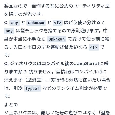
製品なので、自作する前に
公式のユーティリティ型
を探すのが先です。
Q.
と
と
はどう使い分ける？
any
unknown
<T>
は型チェックを捨てるので原則避けます。中
any
身が本当に不明なら
で受けて使う前に絞
unknown
る。入口と出口の型を
連動させたい
なら
で
<T>
す。
Q. ジェネリクスはコンパイル後のJavaScriptに残
りますか？
残りません。型情報はコンパイル時に
消えます（型消去）。実行時の分岐に使いたい場合
は、別途
などのランタイム判定が必要で
typeof
す。
まとめ
ジェネリクスは、難しい記号の遊びではなく「
型を