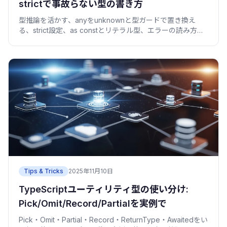
strictで事故らない型の書き方
型推論を活かす、anyをunknownと型ガードで置き換え
る、strict設定、as constとリテラル型、エラーの読み方。
実務で効くTypeScriptのコツを一人称で。
Tips & Tricks
2025年11月10日
TypeScriptユーティリティ型の使い分け:
Pick/Omit/Record/Partialを実例で
Pick・Omit・Partial・Record・ReturnType・Awaitedをい