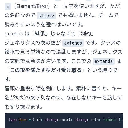
（Element/Error）と一文字を使いますが、ただ
E
の名前なので
でも構いません。チームで
<Item>
読みやすいほうを選べばいいです。
extends は「継承」じゃなくて「制約」
ジェネリクスの次の壁が
です。クラスの
extends
継承で見る単語なので混乱しますが、ジェネリクス
の文脈では意味が違います。ここでの
は
extends
「
この形を満たす型だけ受け取る
」という縛りで
す。
冒頭の重複排除を例にします。素朴に書くと、キー
名がただの文字列なので、存在しないキーを渡して
もすり抜けます。
type
User
=
{
 id
:
string
;
 email
:
string
;
 role
:
"admin"
|
"e