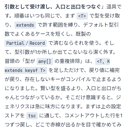
引数として受け渡し、入口と出口をつなぐ
」道具で
す。順番はいつも同じで、まず
で型を受け取
<T>
り、
で許す範囲を縛り、デフォルト型引
extends
数でよくあるケースを短くし、既製の
/
で済むならそれを使う。そし
Partial
Record
て、型引数が1か所しか出てこないなら潔く外す。
冒頭の「型が
の重複排除」は、
any[]
<T, K
を足しただけで、戻り値に補完
extends keyof T>
が戻り、存在しないキーがコンパイルで止まるよう
になりました。賢い型を盛るより、入口と出口がち
ゃんとつながっているか。そこだけ意識すると、ジ
ェネリクスは急に味方になります。まずは上の設定
ストアを
に通して、コメントアウトした行を1
tsc
つずつ戻し、どこで赤線が出るかを目で確かめてみ