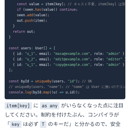
const
 value 
=
 item
[
key
]
;
// キャスト不要。item[key] は安
if
(
seen
.
has
(
value
)
)
continue
;
    seen
.
add
(
value
)
;
    out
.
push
(
item
)
;
}
return
 out
;
}
const
 users
:
 User
[
]
=
[
{
 id
:
"u_1"
,
 email
:
"masa@example.com"
,
 role
:
"admin"
}
,
{
 id
:
"u_2"
,
 email
:
"edit@example.com"
,
 role
:
"editor"
}
,
{
 id
:
"u_1"
,
 email
:
"copy@example.com"
,
 role
:
"admin"
}
,
]
;
const
 byId 
=
uniqueBy
(
users
,
"id"
)
;
// OK
// uniqueBy(users, "name"); // "name" は User に無いので
console
.
log
(
byId
.
map
(
(
u
)
=>
 u
.
id
)
)
;
に
がいらなくなった点に注目
item[key]
as any
してください。制約を付けたぶん、コンパイラが
「
は必ず
のキーだ」と分かるので、安全
key
T