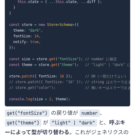
this
.
state 
=
{
...
this
.
state
,
...
diff 
}
;
}
}
const
 store 
=
new
Store
<
Schema
>
(
{
  theme
:
"dark"
,
  fontSize
:
14
,
  notify
:
true
,
}
)
;
const
 size 
=
 store
.
get
(
"fontSize"
)
;
// number に確定
const
 theme 
=
 store
.
get
(
"theme"
)
;
// "light" | "dark" に
store
.
patch
(
{
 fontSize
:
16
}
)
;
// OK（一部だけでよい）
// store.patch({ fontSize: "16" }); // string はエラーで止まる
// store.get("color");              // 無いキーはエラーで止まる
console
.
log
(
size 
+
2
,
 theme
)
;
の戻り値が
、
get("fontSize")
number
が
と、
呼ぶキ
get("theme")
"light" | "dark"
ーによって型が切り替わる
。これがジェネリクスの