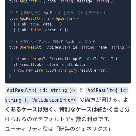
type
ApiError
=
{
 code
:
string
;
 message
:
string
}
;
// E を省略したら ApiError を使う、というデフォルト
type
ApiResult
<
T
,
E
=
 ApiError
>
=
|
{
 ok
:
true
;
 data
:
T
}
|
{
 ok
:
false
;
 error
:
E
}
;
// E を書かなくていい。自動で ApiError になる
type
UserResult
=
 ApiResult
<
{
 id
:
string
;
 name
:
string
}
>
;
function
unwrap
<
T
,
E
>
(
result
:
 ApiResult
<
T
,
E
>
)
:
T
{
if
(
result
.
ok
)
return
 result
.
data
;
throw
new
Error
(
JSON
.
stringify
(
result
.
error
)
)
;
}
と
ApiResult<{ id: string }>
ApiResult<{ id:
の両方が書ける。
よ
string }, ValidationError>
くあるケースは短く、特別なケースは細かく
書き分
けられるのがデフォルト型引数の利点です。
ユーティリティ型は「既製のジェネリクス」