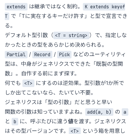
は継承ではなく制約。
extends
K extends keyof
で「Tに実在するキーだけ許す」と型で宣言でき
T
る。
デフォルト型引数（
）で、指定しな
<T = string>
かったときの型をあらかじめ決められる。
/
/
などのユーティリティ
Partial
Record
Pick
型は、中身がジェネリクスでできた「既製の型関
数」。自作する前にまず探す。
何でも
にするのは逆効果。型引数が1か所で
<T>
しか出てこないなら、たいてい不要。
ジェネリクスは「型の引数」だと思うと早い
関数の引数は知っていますよね。
の
add(a, b)
a
と
に、呼ぶたびに違う
値
を渡す。ジェネリクス
b
はその型バージョンです。
という箱を用意し
<T>