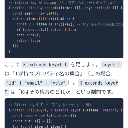
// Before: key が string だと、存在しないキーも通ってしまう
function
uniqueByLoose
<
T
>
(
items
:
T
[
]
,
 key
:
string
)
:
T
[
]
{
const
 seen 
=
new
Set
(
)
;
return
 items
.
filter
(
(
item
)
=>
{
const
 v 
=
(
item 
as
any
)
[
key
]
;
// any キャストが必要になる
if
(
seen
.
has
(
v
)
)
return
false
;
    seen
.
add
(
v
)
;
return
true
;
}
)
;
}
ここで
を足します。
K extends keyof T
keyof T
は「Tが持つプロパティ名の集合」（この場合
）。
"id" | "email" | "role"
K extends keyof
は「Kはその集合のどれか」という制約です。
T
// After: keyof T で「実在するキーだけ」に縛る
function
uniqueBy
<
T
,
K
extends
keyof
T
>
(
items
:
readonly
T
[
]
const
 seen 
=
new
Set
<
unknown
>
(
)
;
const
 out
:
T
[
]
=
[
]
;
for
(
const
 item 
of
 items
)
{