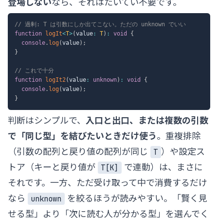
登場しない
なら、それはたいてい不要です。
// 過剰: T は引数にしか出てこない。ただの unknown でいい
function
logIt
<
T
>
(
value
:
T
)
:
void
{
console
.
log
(
value
)
;
}
// これで十分
function
logIt2
(
value
:
unknown
)
:
void
{
console
.
log
(
value
)
;
}
判断はシンプルで、
入口と出口、または複数の引数
で「同じ型」を結びたいときだけ使う
。重複排除
（引数の配列と戻り値の配列が同じ
）や設定ス
T
トア（キーと戻り値が
で連動）は、まさに
T[K]
それです。一方、ただ受け取って中で消費するだけ
なら
を絞るほうが読みやすい。「賢く見
unknown
せる型」より「次に読む人が分かる型」を選んでく