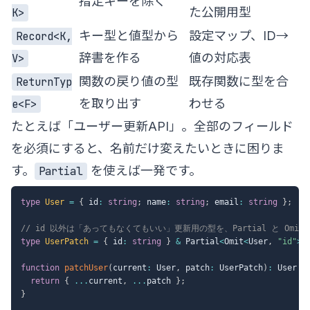
指定キーを除く
た公開用型
K>
キー型と値型から
設定マップ、ID→
Record<K,
辞書を作る
値の対応表
V>
関数の戻り値の型
既存関数に型を合
ReturnTyp
を取り出す
わせる
e<F>
たとえば「ユーザー更新API」。全部のフィールド
を必須にすると、名前だけ変えたいときに困りま
す。
を使えば一発です。
Partial
type
User
=
{
 id
:
string
;
 name
:
string
;
 email
:
string
}
;
// id 以外は「あってもなくてもいい」更新用の型を、Partial と Omi
type
UserPatch
=
{
 id
:
string
}
&
 Partial
<
Omit
<
User
,
"id"
>>
function
patchUser
(
current
:
 User
,
 patch
:
 UserPatch
)
:
 User 
{
return
{
...
current
,
...
patch 
}
;
}