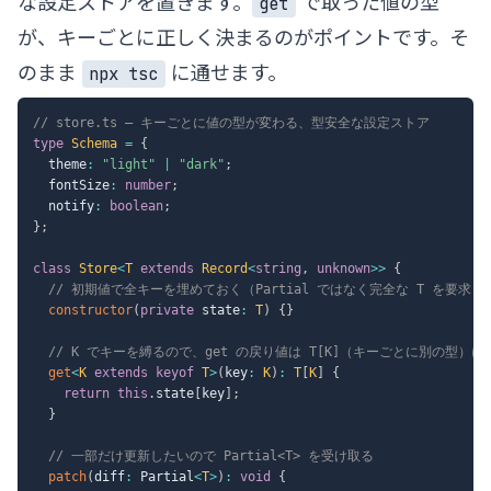
な設定ストアを置きます。
で取った値の型
get
が、キーごとに正しく決まるのがポイントです。そ
のまま
に通せます。
npx tsc
// store.ts — キーごとに値の型が変わる、型安全な設定ストア
type
Schema
=
{
  theme
:
"light"
|
"dark"
;
  fontSize
:
number
;
  notify
:
boolean
;
}
;
class
Store
<
T
extends
 Record
<
string
,
unknown
>>
{
// 初期値で全キーを埋めておく（Partial ではなく完全な T を要求）
constructor
(
private
 state
:
T
)
{
}
// K でキーを縛るので、get の戻り値は T[K]（キーごとに別の型）に
get
<
K
extends
keyof
T
>
(
key
:
K
)
:
T
[
K
]
{
return
this
.
state
[
key
]
;
}
// 一部だけ更新したいので Partial<T> を受け取る
patch
(
diff
:
 Partial
<
T
>
)
:
void
{