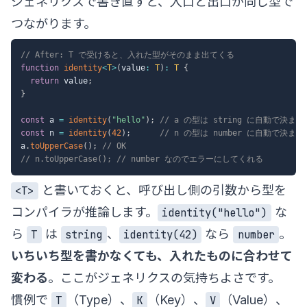
ジェネリクスで書き直すと、入口と出口が同じ型で
つながります。
// After: T で受けると、入れた型がそのまま出てくる
function
identity
<
T
>
(
value
:
T
)
:
T
{
return
 value
;
}
const
 a 
=
identity
(
"hello"
)
;
// a の型は string に自動で決まる
const
 n 
=
identity
(
42
)
;
// n の型は number に自動で決まる
a
.
toUpperCase
(
)
;
// OK
// n.toUpperCase(); // number なのでエラーにしてくれる
と書いておくと、呼び出し側の引数から型を
<T>
コンパイラが推論します。
な
identity("hello")
ら
は
、
なら
。
T
string
identity(42)
number
いちいち型を書かなくても、入れたものに合わせて
変わる
。ここがジェネリクスの気持ちよさです。
慣例で
（Type）、
（Key）、
（Value）、
T
K
V