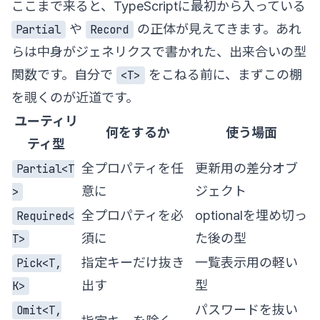
ここまで来ると、TypeScriptに最初から入っている
や
の正体が見えてきます。あれ
Partial
Record
らは中身がジェネリクスで書かれた、出来合いの型
関数です。自分で
をこねる前に、まずこの棚
<T>
を覗くのが近道です。
ユーティリ
何をするか
使う場面
ティ型
全プロパティを任
更新用の差分オブ
Partial<T
意に
ジェクト
>
全プロパティを必
optionalを埋め切っ
Required<
須に
た後の型
T>
指定キーだけ抜き
一覧表示用の軽い
Pick<T,
出す
型
K>
パスワードを抜い
Omit<T,