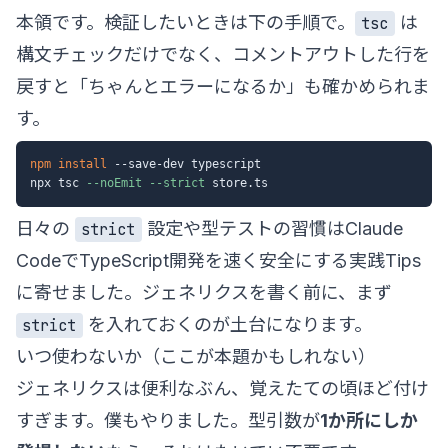
本領です。検証したいときは下の手順で。
は
tsc
構文チェックだけでなく、コメントアウトした行を
戻すと「ちゃんとエラーになるか」も確かめられま
す。
npm
install
 --save-dev typescript

npx tsc 
--noEmit
--strict
日々の
設定や型テストの習慣は
Claude
strict
CodeでTypeScript開発を速く安全にする実践Tips
に寄せました。ジェネリクスを書く前に、まず
を入れておくのが土台になります。
strict
いつ使わないか（ここが本題かもしれない）
ジェネリクスは便利なぶん、覚えたての頃ほど付け
すぎます。僕もやりました。型引数が
1か所にしか