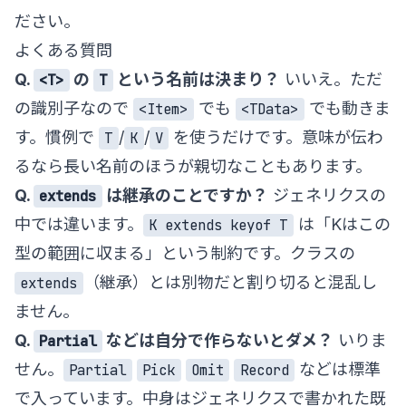
ださい。
よくある質問
Q.
の
という名前は決まり？
いいえ。ただ
<T>
T
の識別子なので
でも
でも動きま
<Item>
<TData>
す。慣例で
/
/
を使うだけです。意味が伝わ
T
K
V
るなら長い名前のほうが親切なこともあります。
Q.
は継承のことですか？
ジェネリクスの
extends
中では違います。
は「Kはこの
K extends keyof T
型の範囲に収まる」という制約です。クラスの
（継承）とは別物だと割り切ると混乱し
extends
ません。
Q.
などは自分で作らないとダメ？
いりま
Partial
せん。
などは標準
Partial
Pick
Omit
Record
で入っています。中身はジェネリクスで書かれた既