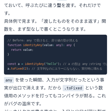
ておいて、呼ぶたびに違う
型
を渡す。それだけで
す。
具体例で見ます。「渡したものをそのまま返す」関
数を、まず型なしで書くとこうなります。
// Before: any で受けると、戻り値の型が消える
function
identityAny
(
value
:
any
)
:
any
{
return
 value
;
}
const
 a 
=
identityAny
(
"hello"
)
;
// a の型は any（string では
a
.
toFixed
(
2
)
;
// 文字列なのにエラーにならない。実行時に壊れる
を使った瞬間、入力が文字列だったという事
any
実が出口で消えます。だから
という数
.toFixed
値用のメソッドを打ってもコンパイラが黙る。これ
がバグの温床です。