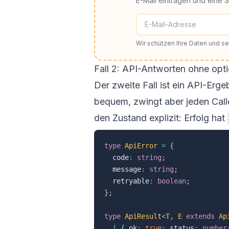
E-Mail eintragen und eine 
Wir schützen Ihre Daten und 
Fall 2: API-Antworten ohne opt
Der zweite Fall ist ein API-Erg
bequem, zwingt aber jeden Call
den Zustand explizit: Erfolg hat
type
ApiError
=
{
  code
:
string
;
  message
:
string
;
  retryable
:
boolean
;
}
;
type
ApiResult
<
T
,
E
extends
 Ap
|
{
 ok
:
true
;
 status
:
number