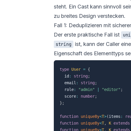
steht. Ein Cast kann sinnvoll se
zu breites Design verstecken.
Fall 1: Deduplizieren mit sicher
Der erste praktische Fall ist
uni
ist, kann der Caller ein
string
Eigenschaft des Elementtyps se
type
User
=
{
  id
:
string
;
  email
:
string
;
  role
:
"admin"
|
"editor"
;
  score
:
number
;
}
;
function
uniqueBy
<
T
>
(
items
:
re
function
uniqueBy
<
T
,
K
extends
function
uniqueBy
<
T
,
K
extends