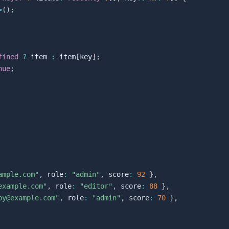
>
(
)
;
fined
?
 item 
:
 item
[
key
]
;
nue
;
ample.com"
,
 role
:
"admin"
,
 score
:
92
}
,
example.com"
,
 role
:
"editor"
,
 score
:
88
}
,
py@example.com"
,
 role
:
"admin"
,
 score
:
70
}
,