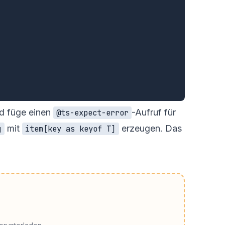
d füge einen
-Aufruf für
@ts-expect-error
mit
erzeugen. Das
g
item[key as keyof T]