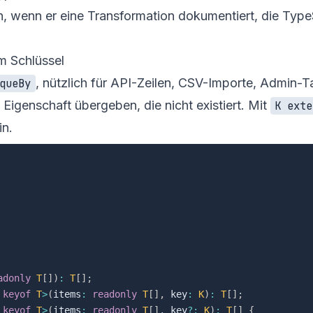
in, wenn er eine Transformation dokumentiert, die TypeS
em Schlüssel
, nützlich für API-Zeilen, CSV-Importe, Admin-
queBy
e Eigenschaft übergeben, die nicht existiert. Mit
K exte
in.
adonly
T
[
]
)
:
T
[
]
;
keyof
T
>
(
items
:
readonly
T
[
]
,
 key
:
K
)
:
T
[
]
;
keyof
T
>
(
items
:
readonly
T
[
]
,
 key
?
:
K
)
:
T
[
]
{