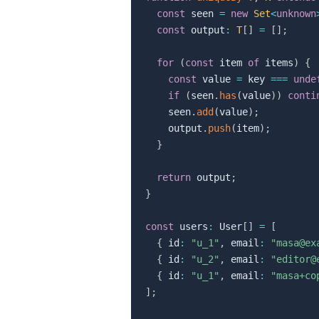
const
 seen 
=
new
Set
<
unknown
const
 output
:
T
[
]
=
[
]
;
for
(
const
 item 
of
 items
)
{
const
 value 
=
 key 
===
unde
if
(
seen
.
has
(
value
)
)
conti
    seen
.
add
(
value
)
;
    output
.
push
(
item
)
;
}
return
 output
;
}
const
 users
:
 User
[
]
=
[
{
 id
:
"u_1"
,
 email
:
"masa@ex
{
 id
:
"u_2"
,
 email
:
"editor@
{
 id
:
"u_1"
,
 email
:
"masa+co
]
;