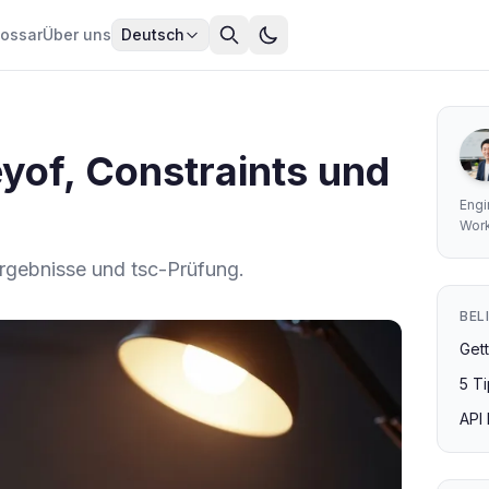
lossar
Über uns
Deutsch
yof, Constraints und
Engi
Work
rgebnisse und tsc-Prüfung.
BEL
Get
5 Ti
API