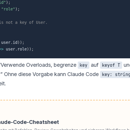
id"
)
;
"role"
)
;
is not a key of User.
 user
.
id
)
)
;
=>
 user
.
role
)
)
;
: “Verwende Overloads, begrenze
auf
un
key
keyof T
zu.” Ohne diese Vorgabe kann Claude Code
key: strin
it.
laude-Code-Cheatsheet