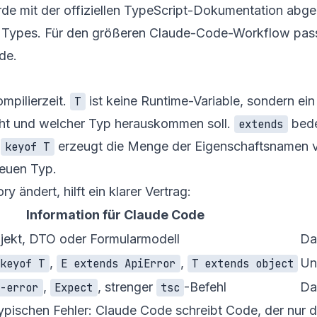
rde mit der offiziellen TypeScript-Dokumentation abg
l Types
. Für den größeren Claude-Code-Workflow pa
ode
.
mpilierzeit.
ist keine Runtime-Variable, sondern ei
T
eht und welcher Typ herauskommen soll.
bede
extends
.
erzeugt die Menge der Eigenschaftsnamen
keyof T
euen Typ.
 ändert, hilft ein klarer Vertrag:
Information für Claude Code
ekt, DTO oder Formularmodell
Da
,
,
Un
 keyof T
E extends ApiError
T extends object
,
, strenger
-Befehl
Da
t-error
Expect
tsc
typischen Fehler: Claude Code schreibt Code, der nur d