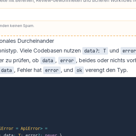
Seite mit Befehlen, Review-Gewohnheiten und sicheren Workflows h
senden keinen Spam.
ionales Durcheinander
ebnistyp. Viele Codebasen nutzen
und
data?: T
erro
er zu prüfen, ob
,
, beides oder nichts vor
data
error
, Fehler hat
, und
verengt den Typ.
data
error
ok
iError 
=
 ApiError
>
=
;
 data
:
T
;
 error
?
:
never
}