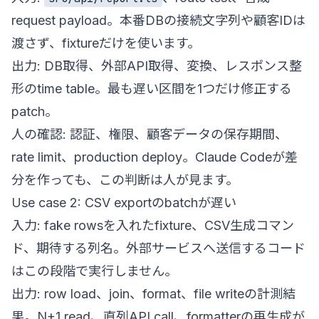
request payload。本番DBの接続文字列や顧客IDは
渡さず、fixtureだけを使います。
出力: DB取得、外部API取得、変換、レスポンス整
形のtime table。最も遅い区間を1つだけ修正する
patch。
人の確認: 認証、権限、顧客データの保存期間、
rate limit、production deploy。Claude Codeが差
分を作っても、この判断は人が見ます。
Use case 2: CSV exportのbatchが遅い
入力: fake rowsを入れたfixture、CSV生成コマン
ド、期待する列名。外部サービスへ送信するコード
はこの段階で実行しません。
出力: row load、join、format、file writeの計測結
果。N+1 read、直列API call、formatterの再生成が