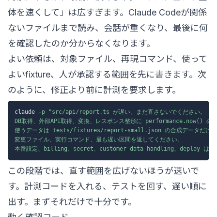
体を速くして」は広すぎます。Claude Codeが関係
ないファイルまで読み、会話が重くなり、最後に何
を確認したのか分からなくなります。
よい依頼は、対象ファイル、再現コマンド、使って
よいfixture、人が承認する範囲を先に書きます。次
のように、修正より前に計測を要求します。
claude 
-p
"src/api/report.ts が遅い。まだ直さないでください。

DB取得、外部API取得、変換、レスポンス整形に performance.now() 
使うデータは tests/fixtures/report-small.json の合成データだ
変更ファイル、実行コマンド、最も遅い区間を返してください。

本番設定、billing、secret、customer data handling、depl
この段階では、直す範囲を広げないほうが速いで
す。計測コードを入れる、テストを回す、遅い順に
出す。まずそれだけで十分です。