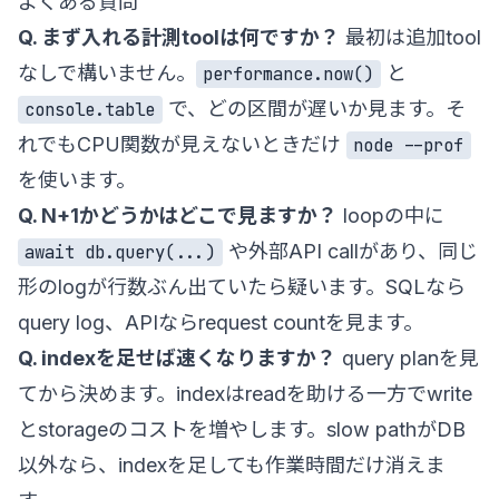
よくある質問
Q. まず入れる計測toolは何ですか？
最初は追加tool
なしで構いません。
と
performance.now()
で、どの区間が遅いか見ます。そ
console.table
れでもCPU関数が見えないときだけ
node --prof
を使います。
Q. N+1かどうかはどこで見ますか？
loopの中に
や外部API callがあり、同じ
await db.query(...)
形のlogが行数ぶん出ていたら疑います。SQLなら
query log、APIならrequest countを見ます。
Q. indexを足せば速くなりますか？
query planを見
てから決めます。indexはreadを助ける一方でwrite
とstorageのコストを増やします。slow pathがDB
以外なら、indexを足しても作業時間だけ消えま