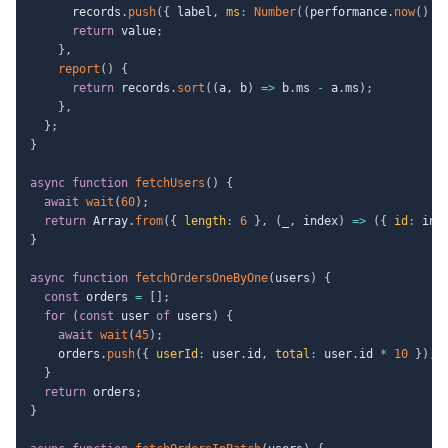
      records
.
push
(
{
 label
,
ms
:
Number
(
(
performance
.
now
(
)
-
return
 value
;
}
,
report
(
)
{
return
 records
.
sort
(
(
a
,
 b
)
=>
 b
.
ms 
-
 a
.
ms
)
;
}
,
}
;
}
async
function
fetchUsers
(
)
{
await
wait
(
60
)
;
return
 Array
.
from
(
{
length
:
6
}
,
(
_
,
 index
)
=>
(
{
id
:
 ind
}
async
function
fetchOrdersOneByOne
(
users
)
{
const
 orders 
=
[
]
;
for
(
const
 user 
of
 users
)
{
await
wait
(
45
)
;
    orders
.
push
(
{
userId
:
 user
.
id
,
total
:
 user
.
id 
*
10
}
)
;
}
return
 orders
;
}