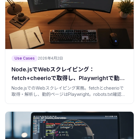
Use Cases
2026年4月2日
Node.jsでWebスクレイピング：
fetch+cheerioで取得し、Playwrightで動的
ページに対応する
Node.jsでのWebスクレイピング実務。fetchとcheerioで
取得・解析し、動的ページはPlaywright。robots.txt確認と
マナー、ブロックや構造変化への備えまで。