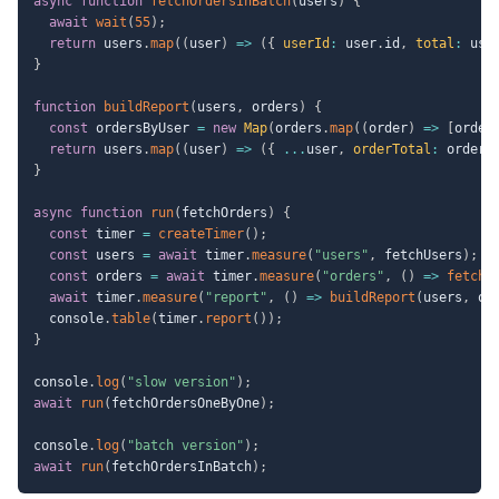
async
function
fetchOrdersInBatch
(
users
)
{
await
wait
(
55
)
;
return
 users
.
map
(
(
user
)
=>
(
{
userId
:
 user
.
id
,
total
:
 use
}
function
buildReport
(
users
,
 orders
)
{
const
 ordersByUser 
=
new
Map
(
orders
.
map
(
(
order
)
=>
[
order
return
 users
.
map
(
(
user
)
=>
(
{
...
user
,
orderTotal
:
 orders
}
async
function
run
(
fetchOrders
)
{
const
 timer 
=
createTimer
(
)
;
const
 users 
=
await
 timer
.
measure
(
"users"
,
 fetchUsers
)
;
const
 orders 
=
await
 timer
.
measure
(
"orders"
,
(
)
=>
fetchO
await
 timer
.
measure
(
"report"
,
(
)
=>
buildReport
(
users
,
 or
  console
.
table
(
timer
.
report
(
)
)
;
}
console
.
log
(
"slow version"
)
;
await
run
(
fetchOrdersOneByOne
)
;
console
.
log
(
"batch version"
)
;
await
run
(
fetchOrdersInBatch
)
;