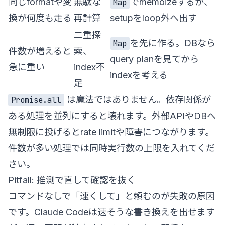
同じformatや変
無駄な
でmemoizeするか、
Map
換が何度も走る
再計算
setupをloop外へ出す
二重探
を先に作る。DBなら
Map
件数が増えると
索、
query planを見てから
急に重い
index不
indexを考える
足
は魔法ではありません。依存関係が
Promise.all
ある処理を並列にすると壊れます。外部APIやDBへ
無制限に投げるとrate limitや障害につながります。
件数が多い処理では同時実行数の上限を入れてくだ
さい。
Pitfall: 推測で直して確認を抜く
コマンドなしで「速くして」と頼むのが失敗の原因
です。Claude Codeは速そうな書き換えを出せます