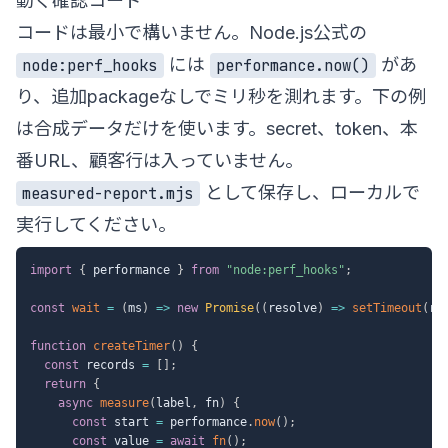
動く確認コード
コードは最小で構いません。Node.js公式の
には
があ
node:perf_hooks
performance.now()
り、追加packageなしでミリ秒を測れます。下の例
は合成データだけを使います。secret、token、本
番URL、顧客行は入っていません。
として保存し、ローカルで
measured-report.mjs
実行してください。
import
{
 performance 
}
from
"node:perf_hooks"
;
const
wait
=
(
ms
)
=>
new
Promise
(
(
resolve
)
=>
setTimeout
(
re
function
createTimer
(
)
{
const
 records 
=
[
]
;
return
{
async
measure
(
label
,
 fn
)
{
const
 start 
=
 performance
.
now
(
)
;
const
 value 
=
await
fn
(
)
;