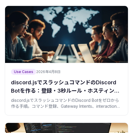
Use Cases
2026年4月8日
discord.jsでスラッシュコマンドのDiscord
Botを作る：登録・3秒ルール・ホスティング
まで
discord.jsでスラッシュコマンドのDiscord Botをゼロから
作る手順。コマンド登録、Gateway Intents、interaction応
答の3秒ルール、トークン管理、ホスティングをコピペコー
ド付きで解説。