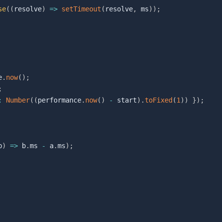
se
(
(
resolve
)
=>
setTimeout
(
resolve
,
 ms
)
)
;
e
.
now
(
)
;
;
:
Number
(
(
performance
.
now
(
)
-
 start
)
.
toFixed
(
1
)
)
}
)
;
b
)
=>
 b
.
ms 
-
 a
.
ms
)
;