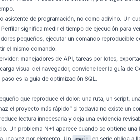
iempo.
 asistente de programación, no como adivino. Un cuell
. Perfilar significa medir el tiempo de ejecución para ver
adores pequeños, ejecutar un comando reproducible con
etir el mismo comando.
servidor: manejadores de API, tareas por lotes, expor
 carga visual del navegador, conviene leer la
guía de C
e paso es la
guía de optimización SQL
.
queño que reproduce el dolor: una ruta, un script, una
az el proyecto más rápido” si todavía no existe un c
educe lectura innecesaria y deja una evidencia revisab
icio. Un problema N+1 aparece cuando se obtiene una l
da una vez por elemento. Un
en serie obliga a 
await