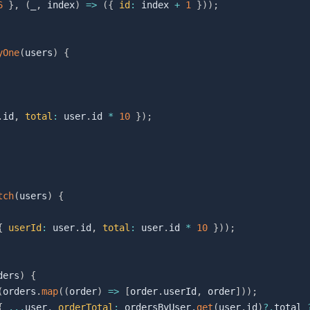
6
}
,
(
_
,
 index
)
=>
(
{
id
:
 index 
+
1
}
)
)
;
yOne
(
users
)
{
.
id
,
total
:
 user
.
id 
*
10
}
)
;
tch
(
users
)
{
{
userId
:
 user
.
id
,
total
:
 user
.
id 
*
10
}
)
)
;
ders
)
{
(
orders
.
map
(
(
order
)
=>
[
order
.
userId
,
 order
]
)
)
;
{
...
user
,
orderTotal
:
 ordersByUser
.
get
(
user
.
id
)
?.
total 