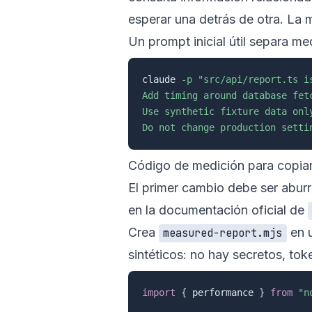
esperar una detrás de otra. La m
Un prompt inicial útil separa me
claude 
-p
"src/api/report.ts i
Add timing around database fet
Use synthetic fixture data onl
Do not change production setti
Código de medición para copia
El primer cambio debe ser aburri
en la documentación oficial de
Crea
en u
measured-report.mjs
sintéticos: no hay secretos, tok
import
{
 performance 
}
from
"n