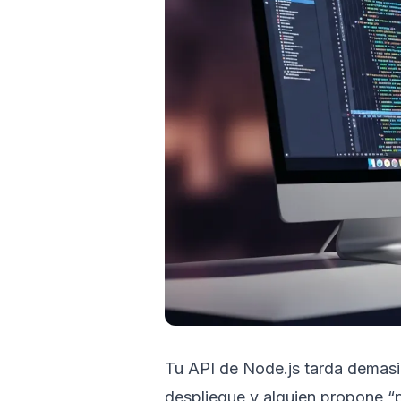
Tu API de Node.js tarda demasia
despliegue y alguien propone “p