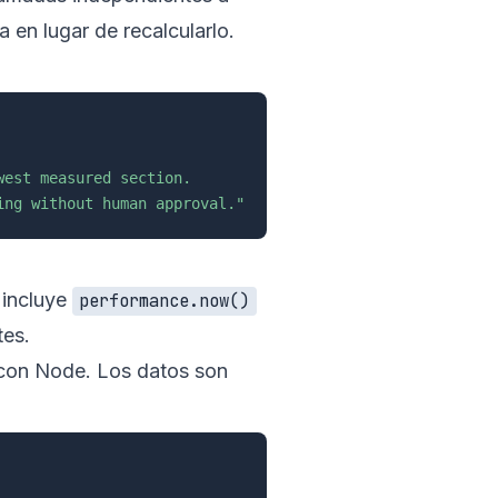
 en lugar de recalcularlo.
est measured section.

ing without human approval."
 incluye
performance.now()
tes.
 con Node. Los datos son