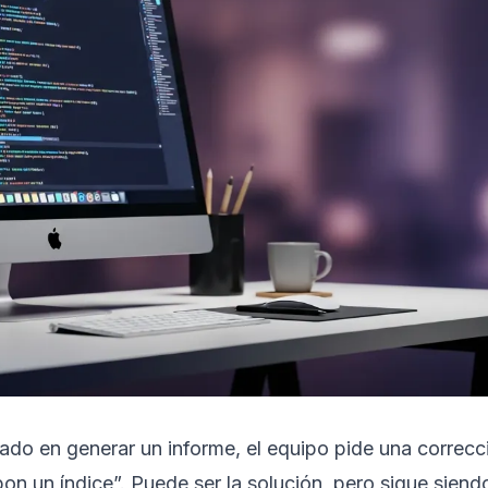
do en generar un informe, el equipo pide una correcci
on un índice”. Puede ser la solución, pero sigue siend