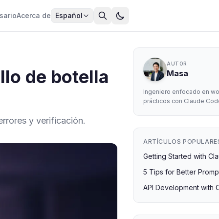
sario
Acerca de
Español
AUTOR
lo de botella
Masa
Ingeniero enfocado en wo
prácticos con Claude Cod
rores y verificación.
ARTÍCULOS POPULARE
Getting Started with C
5 Tips for Better Promp
API Development with 