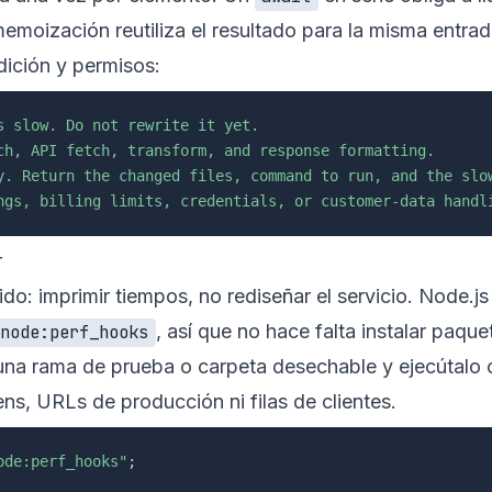
emoización reutiliza el resultado para la misma entrada
dición y permisos:
s slow. Do not rewrite it yet.

ch, API fetch, transform, and response formatting.

y. Return the changed files, command to run, and the slow
ngs, billing limits, credentials, or customer-data handl
r
do: imprimir tiempos, no rediseñar el servicio. Node.js
, así que no hace falta instalar paque
node:perf_hooks
na rama de prueba o carpeta desechable y ejecútalo
ens, URLs de producción ni filas de clientes.
ode:perf_hooks"
;