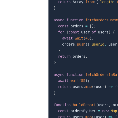
return
 Array
.
from
(
{
length
:
}
async
function
fetchOrdersOneB
const
 orders 
=
[
]
;
for
(
const
 user 
of
 users
)
{
await
wait
(
45
)
;
    orders
.
push
(
{
userId
:
 user
}
return
 orders
;
}
async
function
fetchOrdersInBa
await
wait
(
55
)
;
return
 users
.
map
(
(
user
)
=>
(
}
function
buildReport
(
users
,
 or
const
 ordersByUser 
=
new
Map
return
 users
.
map
(
(
user
)
=>
(