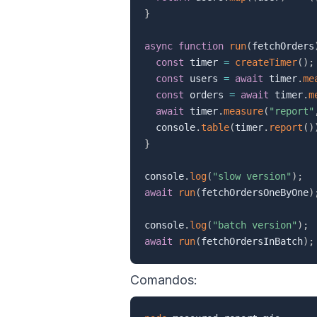
}
async
function
run
(
fetchOrders
const
 timer 
=
createTimer
(
)
;
const
 users 
=
await
 timer
.
me
const
 orders 
=
await
 timer
.
m
await
 timer
.
measure
(
"report"
  console
.
table
(
timer
.
report
(
)
}
console
.
log
(
"slow version"
)
;
await
run
(
fetchOrdersOneByOne
)
console
.
log
(
"batch version"
)
;
await
run
(
fetchOrdersInBatch
)
;
Comandos: