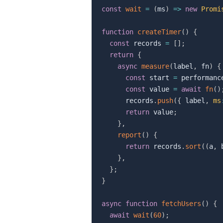
const
wait
=
(
ms
)
=>
new
Promi
function
createTimer
(
)
{
const
 records 
=
[
]
;
return
{
async
measure
(
label
,
 fn
)
{
const
 start 
=
 performanc
const
 value 
=
await
fn
(
)
      records
.
push
(
{
 label
,
ms
return
 value
;
}
,
report
(
)
{
return
 records
.
sort
(
(
a
,
 
}
,
}
;
}
async
function
fetchUsers
(
)
{
await
wait
(
60
)
;