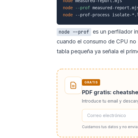
node
node
--prof
node
 --prof-process isolate-*.
es un perfilador i
node --prof
cuando el consumo de CPU no qu
tabla pequeña ya señala el prime
GRATIS
PDF gratis: cheatsh
Introduce tu email y descar
Cuidamos tus datos y no envi