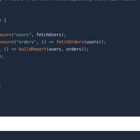
)
{
asure
(
"users"
,
 fetchUsers
)
;
easure
(
"orders"
,
(
)
=>
fetchOrders
(
users
)
)
;
,
(
)
=>
buildReport
(
users
,
 orders
)
)
;
)
;
;