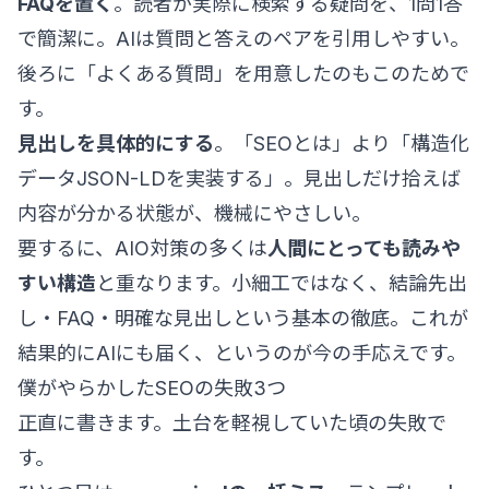
FAQを置く
。読者が実際に検索する疑問を、1問1答
で簡潔に。AIは質問と答えのペアを引用しやすい。
後ろに「よくある質問」を用意したのもこのためで
す。
見出しを具体的にする
。「SEOとは」より「構造化
データJSON-LDを実装する」。見出しだけ拾えば
内容が分かる状態が、機械にやさしい。
要するに、AIO対策の多くは
人間にとっても読みや
すい構造
と重なります。小細工ではなく、結論先出
し・FAQ・明確な見出しという基本の徹底。これが
結果的にAIにも届く、というのが今の手応えです。
僕がやらかしたSEOの失敗3つ
正直に書きます。土台を軽視していた頃の失敗で
す。