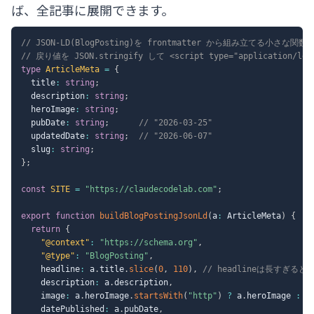
ば、全記事に展開できます。
// JSON-LD(BlogPosting)を frontmatter から組み立てる小さな関数
// 戻り値を JSON.stringify して <script type="application/ld
type
ArticleMeta
=
{
  title
:
string
;
  description
:
string
;
  heroImage
:
string
;
  pubDate
:
string
;
// "2026-03-25"
  updatedDate
:
string
;
// "2026-06-07"
  slug
:
string
;
}
;
const
SITE
=
"https://claudecodelab.com"
;
export
function
buildBlogPostingJsonLd
(
a
:
 ArticleMeta
)
{
return
{
"@context"
:
"https://schema.org"
,
"@type"
:
"BlogPosting"
,
    headline
:
 a
.
title
.
slice
(
0
,
110
)
,
// headlineは長すぎる
    description
:
 a
.
description
,
    image
:
 a
.
heroImage
.
startsWith
(
"http"
)
?
 a
.
heroImage 
:
`
    datePublished
:
 a
.
pubDate
,