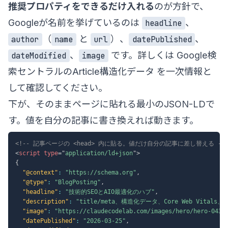
推奨プロパティをできるだけ入れる
のが方針で、
Googleが名前を挙げているのは
、
headline
（
と
）、
、
author
name
url
datePublished
、
です。詳しくは
Google検
dateModified
image
索セントラルのArticle構造化データ
を一次情報と
して確認してください。
下が、そのままページに貼れる最小のJSON-LDで
す。値を自分の記事に書き換えれば動きます。
<!-- 記事ページの <head> 内に貼る。値だけ自分の記事に差し替える --
<
script
type
=
"
application/ld+json
"
>
{
"@context"
:
"https://schema.org"
,
"@type"
:
"BlogPosting"
,
"headline"
:
"技術的SEOとAIO最適化のハブ"
,
"description"
:
"title/meta、構造化データ、Core Web Vital
"image"
:
"https://claudecodelab.com/images/hero/hero-043.
"datePublished"
:
"2026-03-25"
,