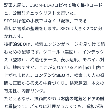
記事末尾に、JSON-LDの
コピペで動く最小コード
と、公開前チェックリストを置いた。
SEOは順位の小技ではなく「配線」である
最初に言葉の整理をします。SEOは大きく2つに分
かれます。
技術的SEO
は、検索エンジンがページを見つけて読
むための配線です。クロール（巡回）、インデック
ス（登録）、構造化データ、表示速度、モバイル対
応。地味ですが、ここが切れていると評価の土俵に
上がれません。
コンテンツSEO
は、検索した人の疑
問に正面から答える中身づくり。検索意図、本文の
有用性、内部リンク。
たとえるなら、技術的SEOは
お店の電気とドアの鍵
と看板
です。どんなに料理がうまくても、看板が消