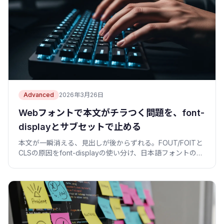
Advanced
2026年3月26日
Webフォントで本文がチラつく問題を、font-
displayとサブセットで止める
本文が一瞬消える、見出しが後からずれる。FOUT/FOITと
CLSの原因をfont-displayの使い分け、日本語フォントのサ
ブセット化、preloadで止めた手順を、コピペできるコード
付きで書きました。