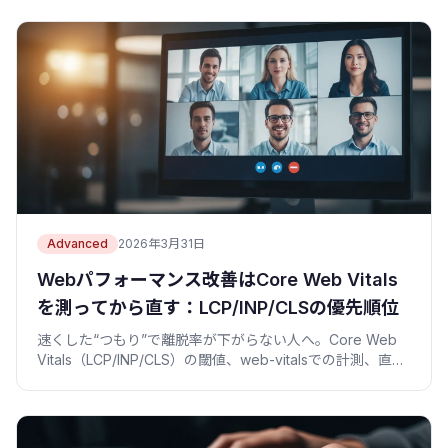
Advanced
2026年3月31日
Webパフォーマンス改善はCore Web Vitals
を測ってから直す：LCP/INP/CLSの優先順位
速くした“つもり”で離脱率が下がらない人へ。Core Web
Vitals（LCP/INP/CLS）の閾値、web-vitalsでの計測、直す
順番を実例コードで整理したハブ記事。