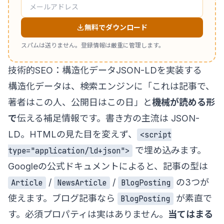
無料でダウンロード
スパムは送りません。登録情報は厳重に管理します。
技術的SEO：構造化データJSON-LDを実装する
構造化データは、検索エンジンに「これは記事で、
著者はこの人、公開日はこの日」と
機械が読める形
で
伝える補足情報です。書き方の主流は JSON-
LD。HTMLの見た目を変えず、
<script
で埋め込みます。
type="application/ld+json">
Googleの公式ドキュメントによると、記事の型は
/
/
の3つが
Article
NewsArticle
BlogPosting
使えます。ブログ記事なら
が素直で
BlogPosting
す。必須プロパティは実はありません。
当てはまる