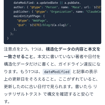
    dateModified
:
 a
.
updatedDate 
||
 a
.
pubDate
,
    author
:
{
"@type"
:
"Person"
,
 name
:
"Masa"
,
 url
:
`
${
SITE
    publisher
:
{
"@type"
:
"Organization"
,
 name
:
"ClaudeCode
    mainEntityOfPage
:
{
"@type"
:
"WebPage"
,
"@id"
:
`
${
SITE
}
/blog/
${
a
.
slug
}
/
`
,
}
,
}
;
}
注意点を2つ。1つは、
構造化データの内容と本文を
一致させること
。本文に書いていない著者や日付を
構造化データだけに書くと、ガイドライン違反にな
ります。もう1つは、
と記事の表示
dateModified
上の更新日をそろえること。ここがずれていると、
更新したのに古い日付で見られます。書いたら
リ
ッチリザルトテスト
で構文を確認すると安心で
す。