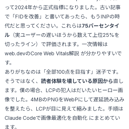
って2024年から正式指標になりました。古い記事
で「FIDを改善」と書いてあったら、もうINPの時
代だと思ってください。これらは
75パーセンタイ
ル
（実ユーザーの遅いほうから数えて上位25%を
切ったライン）で評価されます。一次情報は
web.devのCore Web Vitals解説
が分かりやすいで
す。
ありがちなのは「全部100点を目指す」迷子です。
そうではなく、
読者体験を壊している原因から
直し
ます。僕の場合、LCPの犯人はだいたいヒーロー画
像でした。4MBのPNGをWebPにして遅延読み込み
を整えたら、LCPが目に見えて縮みました。手順は
Claude Codeで画像最適化を自動化
にまとめてい
ます。