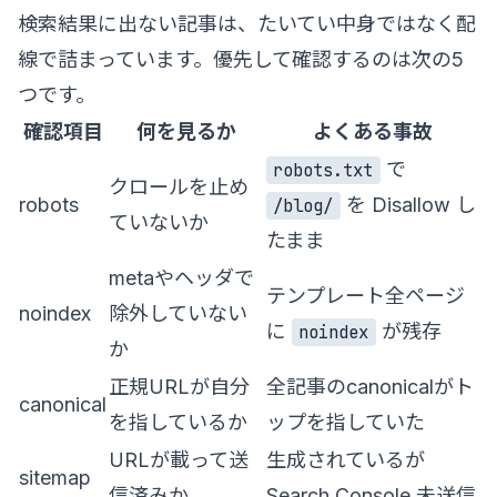
検索結果に出ない記事は、たいてい中身ではなく配
線で詰まっています。優先して確認するのは次の5
つです。
確認項目
何を見るか
よくある事故
で
robots.txt
クロールを止め
robots
を Disallow し
/blog/
ていないか
たまま
metaやヘッダで
テンプレート全ページ
noindex
除外していない
に
が残存
noindex
か
正規URLが自分
全記事のcanonicalがト
canonical
を指しているか
ップを指していた
URLが載って送
生成されているが
sitemap
信済みか
Search Console 未送信