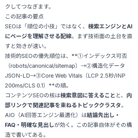
クしてつなぎます。
この記事の要点
SEOは「順位の小技」ではなく、
検索エンジンとAI
にページを理解させる配線
。まず技術面の土台を直
すと効きが速い。
技術的SEOの優先順位は、**①インデックス可否
（robots/canonical/sitemap）→②構造化データ
JSON-LD→③Core Web Vitals（LCP 2.5秒/INP
200ms/CLS 0.1）**の順。
コンテンツSEOの核は
検索意図に答えること
と、
内
部リンクで関連記事を束ねるトピッククラスタ
。
AIO（AI回答エンジン最適化）は
結論先出し・
FAQ・明確な見出し
が効く。この記事自体がその構
造で書いてある。