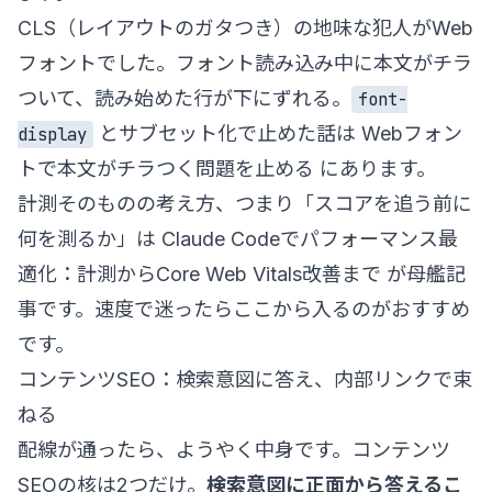
CLS（レイアウトのガタつき）の地味な犯人がWeb
フォントでした。フォント読み込み中に本文がチラ
ついて、読み始めた行が下にずれる。
font-
とサブセット化で止めた話は
Webフォン
display
トで本文がチラつく問題を止める
にあります。
計測そのものの考え方、つまり「スコアを追う前に
何を測るか」は
Claude Codeでパフォーマンス最
適化：計測からCore Web Vitals改善まで
が母艦記
事です。速度で迷ったらここから入るのがおすすめ
です。
コンテンツSEO：検索意図に答え、内部リンクで束
ねる
配線が通ったら、ようやく中身です。コンテンツ
SEOの核は2つだけ。
検索意図に正面から答えるこ