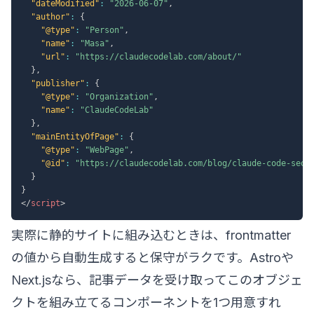
"dateModified"
:
"2026-06-07"
,
"author"
:
{
"@type"
:
"Person"
,
"name"
:
"Masa"
,
"url"
:
"https://claudecodelab.com/about/"
}
,
"publisher"
:
{
"@type"
:
"Organization"
,
"name"
:
"ClaudeCodeLab"
}
,
"mainEntityOfPage"
:
{
"@type"
:
"WebPage"
,
"@id"
:
"https://claudecodelab.com/blog/claude-code-seo-
}
}
</
script
>
実際に静的サイトに組み込むときは、frontmatter
の値から自動生成すると保守がラクです。Astroや
Next.jsなら、記事データを受け取ってこのオブジェ
クトを組み立てるコンポーネントを1つ用意すれ