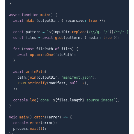
}
async
function
main
(
)
{
await
mkdir
(
outputDir
,
{
 recursive
:
true
}
)
;
const
 pattern 
=
`
${
inputDir
.
replace
(
/
\\
/
g
,
"/"
)
}
/**/*.{jp
const
 files 
=
await
glob
(
pattern
,
{
 nodir
:
true
}
)
;
for
(
const
 filePath 
of
 files
)
{
await
optimizeOne
(
filePath
)
;
}
await
writeFile
(
    path
.
join
(
outputDir
,
"manifest.json"
)
,
JSON
.
stringify
(
manifest
,
null
,
2
)
,
)
;
console
.
log
(
`
done: 
${
files
.
length
}
 source images
`
)
;
}
void
main
(
)
.
catch
(
(
error
)
=>
{
console
.
error
(
error
)
;
  process
.
exit
(
1
)
;