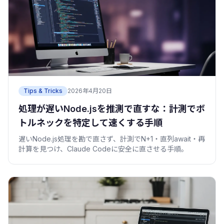
Tips & Tricks
2026年4月20日
処理が遅いNode.jsを推測で直すな：計測でボ
トルネックを特定して速くする手順
遅いNode.js処理を勘で直さず、計測でN+1・直列await・再
計算を見つけ、Claude Codeに安全に直させる手順。