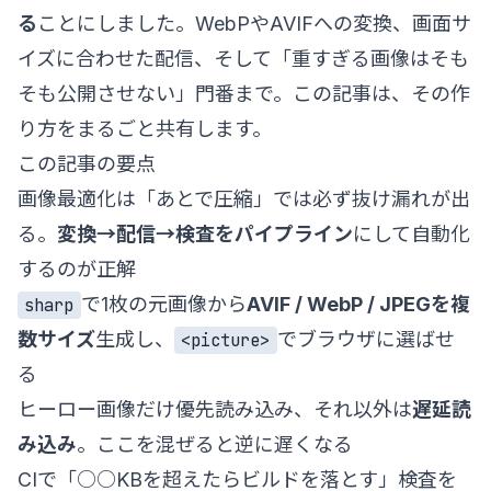
る
ことにしました。WebPやAVIFへの変換、画面サ
イズに合わせた配信、そして「重すぎる画像はそも
そも公開させない」門番まで。この記事は、その作
り方をまるごと共有します。
この記事の要点
画像最適化は「あとで圧縮」では必ず抜け漏れが出
る。
変換→配信→検査をパイプライン
にして自動化
するのが正解
で1枚の元画像から
AVIF / WebP / JPEGを複
sharp
数サイズ
生成し、
でブラウザに選ばせ
<picture>
る
ヒーロー画像だけ優先読み込み、それ以外は
遅延読
み込み
。ここを混ぜると逆に遅くなる
CIで「○○KBを超えたらビルドを落とす」検査を