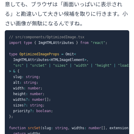
意しても、ブラウザは「画面いっぱいに表示され
る」と勘違いして大きい候補を取りに行きます。小
さい画像が無駄になるんですね。
// src/components/OptimizedImage.tsx
import
type
{
 ImgHTMLAttributes 
}
from
"react"
;
type
OptimizedImageProps
=
 Omit
<
  ImgHTMLAttributes
<
HTMLImageElement
>
,
"src"
|
"srcSet"
|
"sizes"
|
"width"
|
"height"
|
"loadin
>
&
{
  slug
:
string
;
  alt
:
string
;
  width
:
number
;
  height
:
number
;
  widths
?
:
number
[
]
;
  sizes
?
:
string
;
  priority
?
:
boolean
;
}
;
function
srcSet
(
slug
:
string
,
 widths
:
number
[
]
,
 extension
:
return
 widths
