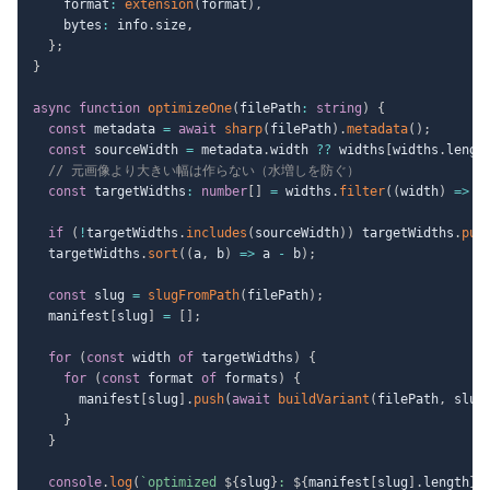
    format
:
extension
(
format
)
,
    bytes
:
 info
.
size
,
}
;
}
async
function
optimizeOne
(
filePath
:
string
)
{
const
 metadata 
=
await
sharp
(
filePath
)
.
metadata
(
)
;
const
 sourceWidth 
=
 metadata
.
width 
??
 widths
[
widths
.
lengt
// 元画像より大きい幅は作らない（水増しを防ぐ）
const
 targetWidths
:
number
[
]
=
 widths
.
filter
(
(
width
)
=>
 w
if
(
!
targetWidths
.
includes
(
sourceWidth
)
)
 targetWidths
.
pus
  targetWidths
.
sort
(
(
a
,
 b
)
=>
 a 
-
 b
)
;
const
 slug 
=
slugFromPath
(
filePath
)
;
  manifest
[
slug
]
=
[
]
;
for
(
const
 width 
of
 targetWidths
)
{
for
(
const
 format 
of
 formats
)
{
      manifest
[
slug
]
.
push
(
await
buildVariant
(
filePath
,
 slug
}
}
console
.
log
(
`
optimized 
${
slug
}
: 
${
manifest
[
slug
]
.
length
}
 