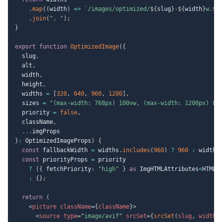
.
map
(
(
width
)
=>
`
/images/optimized/
${
slug
}
-
${
width
}
w.
${
.
join
(
", "
)
;
}
export
function
OptimizedImage
(
{
  slug
,
  alt
,
  width
,
  height
,
  widths 
=
[
320
,
640
,
960
,
1280
]
,
  sizes 
=
"(max-width: 768px) 100vw, (max-width: 1200px) 80
  priority 
=
false
,
  className
,
...
}
:
 OptimizedImageProps
)
{
const
 fallbackWidth 
=
 widths
.
includes
(
960
)
?
960
:
 widths
const
 priorityProps 
=
 priority

?
(
{
 fetchPriority
:
"high"
}
as
 ImgHTMLAttributes
<
HTMLI
:
{
}
;
return
(
<
picture
className
=
{
className
}
>
<
source
type
=
"
image/avif
"
srcSet
=
{
srcSet
(
slug
,
 widths