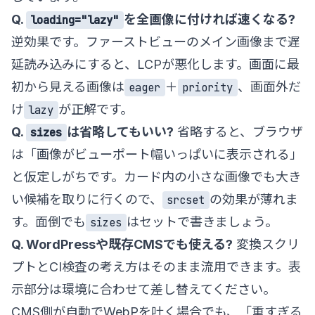
Q.
を全画像に付ければ速くなる?
loading="lazy"
逆効果です。ファーストビューのメイン画像まで遅
延読み込みにすると、LCPが悪化します。画面に最
初から見える画像は
＋
、画面外だ
eager
priority
け
が正解です。
lazy
Q.
は省略してもいい?
省略すると、ブラウザ
sizes
は「画像がビューポート幅いっぱいに表示される」
と仮定しがちです。カード内の小さな画像でも大き
い候補を取りに行くので、
の効果が薄れま
srcset
す。面倒でも
はセットで書きましょう。
sizes
Q. WordPressや既存CMSでも使える?
変換スクリ
プトとCI検査の考え方はそのまま流用できます。表
示部分は環境に合わせて差し替えてください。
CMS側が自動でWebPを吐く場合でも、「重すぎる