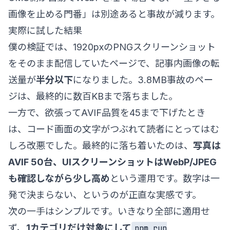
画像を止める門番」は別途あると事故が減ります。
実際に試した結果
僕の検証では、1920pxのPNGスクリーンショット
をそのまま配信していたページで、記事内画像の転
送量が
半分以下
になりました。3.8MB事故のペー
ジは、最終的に数百KBまで落ちました。
一方で、欲張ってAVIF品質を45まで下げたとき
は、コード画面の文字がつぶれて読者にとってはむ
しろ改悪でした。最終的に落ち着いたのは、
写真は
AVIF 50台、UIスクリーンショットはWebP/JPEG
も確認しながら少し高め
という運用です。数字は一
発で決まらない、というのが正直な実感です。
次の一手はシンプルです。いきなり全部に適用せ
ず、
1カテゴリだけ対象にして
npm run