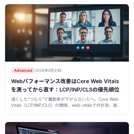
Advanced
2026年3月31日
Webパフォーマンス改善はCore Web Vitals
を測ってから直す：LCP/INP/CLSの優先順位
速くした“つもり”で離脱率が下がらない人へ。Core Web
Vitals（LCP/INP/CLS）の閾値、web-vitalsでの計測、直す
順番を実例コードで整理したハブ記事。