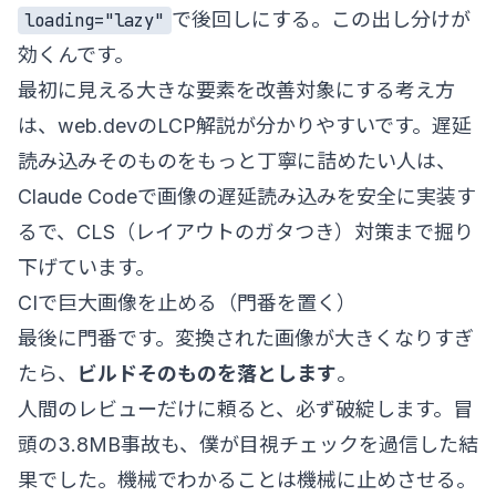
で後回しにする。この出し分けが
loading="lazy"
効くんです。
最初に見える大きな要素を改善対象にする考え方
は、
web.devのLCP解説
が分かりやすいです。遅延
読み込みそのものをもっと丁寧に詰めたい人は、
Claude Codeで画像の遅延読み込みを安全に実装す
る
で、CLS（レイアウトのガタつき）対策まで掘り
下げています。
CIで巨大画像を止める（門番を置く）
最後に門番です。変換された画像が大きくなりすぎ
たら、
ビルドそのものを落とします
。
人間のレビューだけに頼ると、必ず破綻します。冒
頭の3.8MB事故も、僕が目視チェックを過信した結
果でした。機械でわかることは機械に止めさせる。