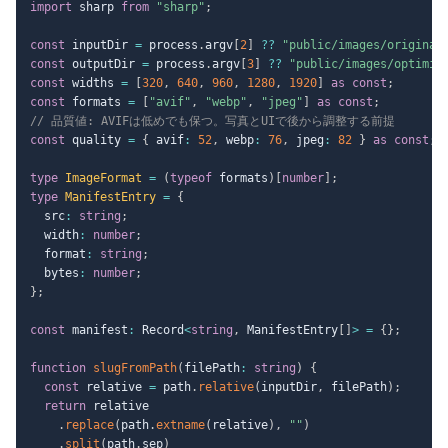
import
 sharp 
from
"sharp"
;
const
 inputDir 
=
 process
.
argv
[
2
]
??
"public/images/original
const
 outputDir 
=
 process
.
argv
[
3
]
??
"public/images/optimiz
const
 widths 
=
[
320
,
640
,
960
,
1280
,
1920
]
as
const
;
const
 formats 
=
[
"avif"
,
"webp"
,
"jpeg"
]
as
const
;
// 品質値: AVIFは低めでも保つ。写真とUIで後から調整する前提
const
 quality 
=
{
 avif
:
52
,
 webp
:
76
,
 jpeg
:
82
}
as
const
;
type
ImageFormat
=
(
typeof
 formats
)
[
number
]
;
type
ManifestEntry
=
{
  src
:
string
;
  width
:
number
;
  format
:
string
;
  bytes
:
number
;
}
;
const
 manifest
:
 Record
<
string
,
 ManifestEntry
[
]
>
=
{
}
;
function
slugFromPath
(
filePath
:
string
)
{
const
 relative 
=
 path
.
relative
(
inputDir
,
 filePath
)
;
return
 relative

.
replace
(
path
.
extname
(
relative
)
,
""
)
.
split
(
path
.
sep
)