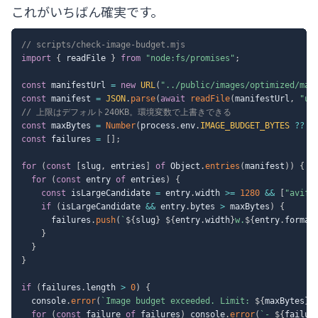
これがいちばん確実です。
// scripts/check-image-budget.mjs
import
{
 readFile 
}
from
"node:fs/promises"
;
const
 manifestUrl 
=
new
URL
(
"../public/images/optimized/man
const
 manifest 
=
JSON
.
parse
(
await
readFile
(
manifestUrl
,
"ut
// 上限はデフォルト240KB。環境変数で上書きできる
const
 maxBytes 
=
Number
(
process
.
env
.
IMAGE_BUDGET_BYTES
??
2
const
 failures 
=
[
]
;
for
(
const
[
slug
,
 entries
]
of
 Object
.
entries
(
manifest
)
)
{
for
(
const
 entry 
of
 entries
)
{
const
 isLargeCandidate 
=
 entry
.
width 
>=
1280
&&
[
"avif"
if
(
isLargeCandidate 
&&
 entry
.
bytes 
>
 maxBytes
)
{
      failures
.
push
(
`
${
slug
}
${
entry
.
width
}
w.
${
entry
.
format
}
}
}
if
(
failures
.
length 
>
0
)
{
  console
.
error
(
`
Image budget exceeded. Limit: 
${
maxBytes
}
 
for
(
const
 failure 
of
 failures
)
 console
.
error
(
`
- 
${
failur