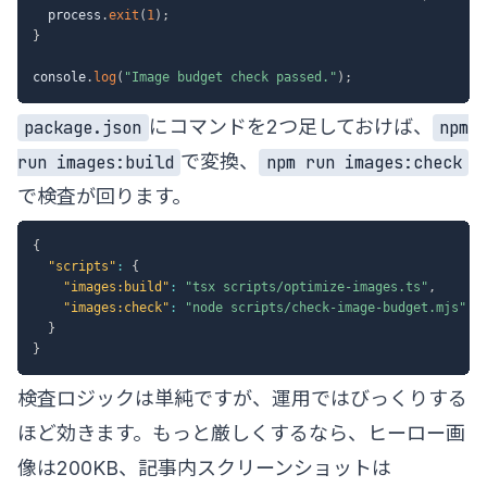
  process
.
exit
(
1
)
;
}
console
.
log
(
"Image budget check passed."
)
;
にコマンドを2つ足しておけば、
package.json
npm
で変換、
run images:build
npm run images:check
で検査が回ります。
{
"scripts"
:
{
"images:build"
:
"tsx scripts/optimize-images.ts"
,
"images:check"
:
"node scripts/check-image-budget.mjs"
}
}
検査ロジックは単純ですが、運用ではびっくりする
ほど効きます。もっと厳しくするなら、ヒーロー画
像は200KB、記事内スクリーンショットは