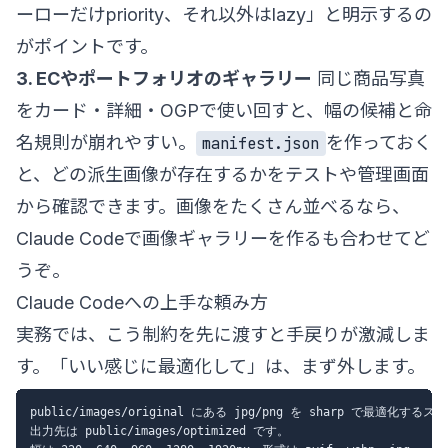
ーローだけpriority、それ以外はlazy」と明示するの
がポイントです。
3. ECやポートフォリオのギャラリー
同じ商品写真
をカード・詳細・OGPで使い回すと、幅の候補と命
名規則が崩れやすい。
を作っておく
manifest.json
と、どの派生画像が存在するかをテストや管理画面
から確認できます。画像をたくさん並べるなら、
Claude Codeで画像ギャラリーを作る
も合わせてど
うぞ。
Claude Codeへの上手な頼み方
実務では、こう制約を先に渡すと手戻りが激減しま
す。「いい感じに最適化して」は、まず外します。
public/images/original にある jpg/png を sharp で最適化
出力先は public/images/optimized です。
