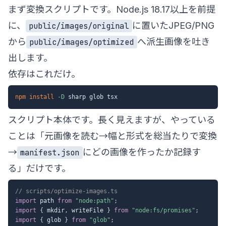
まず変換スクリプトです。Node.js 18.17以上を前提
に、
に置いたJPEG/PNG
public/images/original
から
へ派生画像を吐き
public/images/optimized
出します。
依存はこれだけ。
npm
install
-D
スクリプト本体です。長く見えますが、やっている
ことは「元画像を読む→幅と形式を総当たりで変換
→
にどの画像を作ったか記録す
manifest.json
る」だけです。
// scripts/optimize-images.ts
import
 path 
from
"node:path"
;
import
{
 mkdir
,
 writeFile 
}
from
"node:fs/promises"
;
import
{
 glob 
}
from
"glob"
;