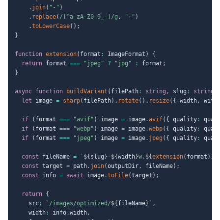
.
join
(
"-"
)
.
replace
(
/
[^a-zA-Z0-9_-]
/
g
,
"-"
)
.
toLowerCase
(
)
;
}
function
extension
(
format
:
 ImageFormat
)
{
return
 format 
===
"jpeg"
?
"jpg"
:
 format
;
}
async
function
buildVariant
(
filePath
:
string
,
 slug
:
string
,
let
 image 
=
sharp
(
filePath
)
.
rotate
(
)
.
resize
(
{
 width
,
 with
if
(
format 
===
"avif"
)
 image 
=
 image
.
avif
(
{
 quality
:
 qual
if
(
format 
===
"webp"
)
 image 
=
 image
.
webp
(
{
 quality
:
 qual
if
(
format 
===
"jpeg"
)
 image 
=
 image
.
jpeg
(
{
 quality
:
 qual
const
 fileName 
=
`
${
slug
}
-
${
width
}
w.
${
extension
(
format
)
}
`
const
 target 
=
 path
.
join
(
outputDir
,
 fileName
)
;
const
 info 
=
await
 image
.
toFile
(
target
)
;
return
{
    src
:
`
/images/optimized/
${
fileName
}
`
,
    width
:
 info
.
width
,