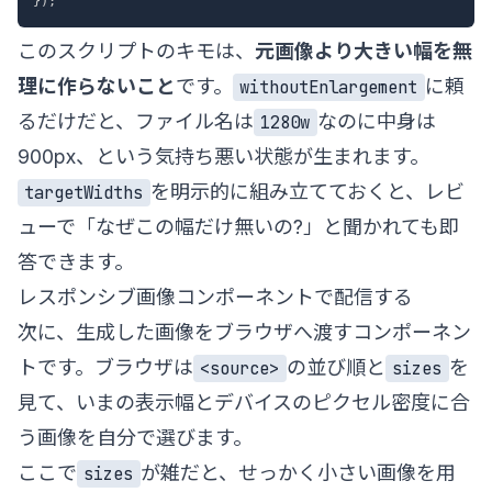
}
)
;
このスクリプトのキモは、
元画像より大きい幅を無
理に作らないこと
です。
に頼
withoutEnlargement
るだけだと、ファイル名は
なのに中身は
1280w
900px、という気持ち悪い状態が生まれます。
を明示的に組み立てておくと、レビ
targetWidths
ューで「なぜこの幅だけ無いの?」と聞かれても即
答できます。
レスポンシブ画像コンポーネントで配信する
次に、生成した画像をブラウザへ渡すコンポーネン
トです。ブラウザは
の並び順と
を
<source>
sizes
見て、いまの表示幅とデバイスのピクセル密度に合
う画像を自分で選びます。
ここで
が雑だと、せっかく小さい画像を用
sizes