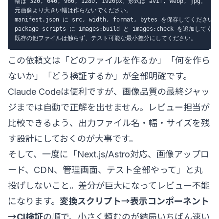
幅は 320, 640, 960, 1280, 1920px、形式は avif, webp, jpg。

元画像より大きい幅は作らないでください。

manifest.json に src, width, format, bytes を保存してください。
package scripts に images:build と images:check を追加してく
この依頼文は「どのファイルを作るか」「何を作ら
ないか」「どう検証するか」が全部明確です。
Claude Codeは便利ですが、画像品質の最終ジャッ
ジまでは自動で正解を出せません。レビュー担当が
比較できるよう、出力ファイル名・幅・サイズを残
す設計にしておくのが大事です。
そして、一度に「Next.js/Astro対応、画像アップロ
ード、CDN、管理画面、テスト全部やって」と丸
投げしないこと。差分が巨大になってレビュー不能
になります。
変換スクリプト→表示コンポーネント
→CI検証
の順で、小さく頼むのが結局いちばん速い