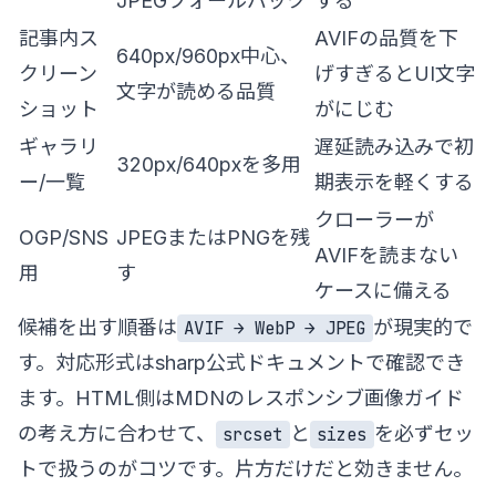
JPEGフォールバック
する
記事内ス
AVIFの品質を下
640px/960px中心、
クリーン
げすぎるとUI文字
文字が読める品質
ショット
がにじむ
ギャラリ
遅延読み込みで初
320px/640pxを多用
ー/一覧
期表示を軽くする
クローラーが
OGP/SNS
JPEGまたはPNGを残
AVIFを読まない
用
す
ケースに備える
候補を出す順番は
が現実的で
AVIF → WebP → JPEG
す。対応形式は
sharp公式ドキュメント
で確認でき
ます。HTML側は
MDNのレスポンシブ画像ガイド
の考え方に合わせて、
と
を必ずセッ
srcset
sizes
トで扱うのがコツです。片方だけだと効きません。