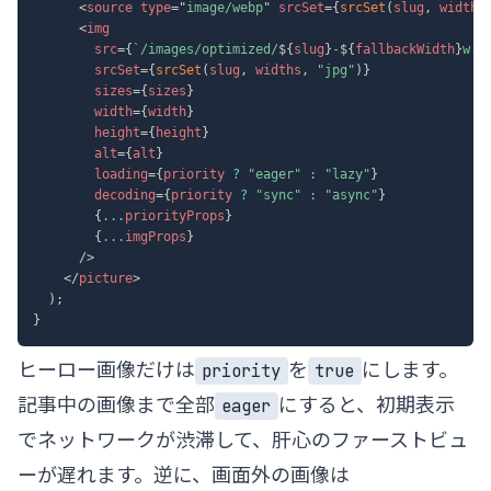
<
source
type
=
"
image/webp
"
srcSet
=
{
srcSet
(
slug
,
 widths
<
img
src
=
{
`
/images/optimized/
${
slug
}
-
${
fallbackWidth
}
w.j
srcSet
=
{
srcSet
(
slug
,
 widths
,
"jpg"
)
}
sizes
=
{
sizes
}
width
=
{
width
}
height
=
{
height
}
alt
=
{
alt
}
loading
=
{
priority 
?
"eager"
:
"lazy"
}
decoding
=
{
priority 
?
"sync"
:
"async"
}
{
...
priorityProps
}
{
...
imgProps
}
/>
</
picture
>
)
;
}
ヒーロー画像だけは
を
にします。
priority
true
記事中の画像まで全部
にすると、初期表示
eager
でネットワークが渋滞して、肝心のファーストビュ
ーが遅れます。逆に、画面外の画像は