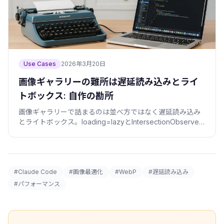
Use Cases
2026年3月20日
画像ギャラリーの難所は遅延読み込みとライ
トボックス: 自作の勘所
画像ギャラリーで詰まるのは並べ方ではなく遅延読み込み
とライトボックス。loading=lazyとIntersectionObserver
の使い分け、srcset、拡大表示とキーボード送りまで実装
で解説。
#Claude Code
#画像最適化
#WebP
#遅延読み込み
#パフォーマンス