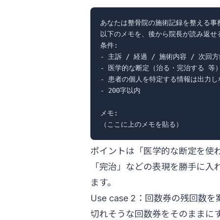
あなたは整骨院の施術記録を整える事務
以下のメモを、後から院長が読み返せ
条件:

- 主訴 / 経過 / 施術内容 / 次回
- 医学的な断定（治る・完治する 等）
- 患者の個人を特定する情報は出力しな
- 200字以内

メモ:

ポイントは「医学的な断定を使
「完治」などの表現を勝手に入
ます。
Use case 2：回数券の残回数
切れそうな回数券をそのままに