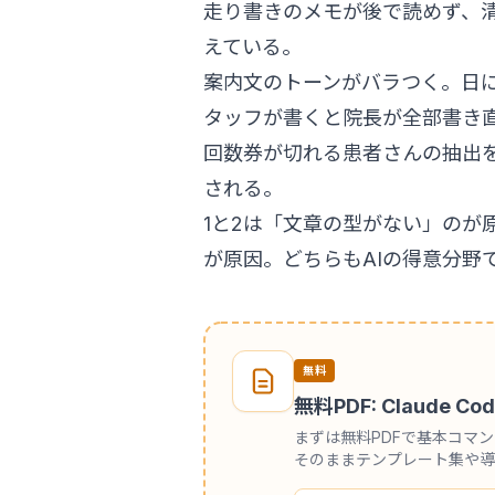
走り書きのメモが後で読めず、
えている。
案内文のトーンがバラつく。日
タッフが書くと院長が全部書き
回数券が切れる患者さんの抽出
される。
1と2は「文章の型がない」のが
が原因。どちらもAIの得意分野
無料
無料PDF: Claude
まずは無料PDFで基本コマ
そのままテンプレート集や導