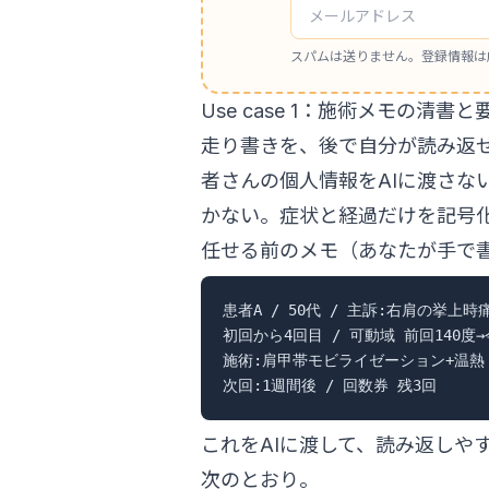
スパムは送りません。登録情報は
Use case 1：施術メモの清書と
走り書きを、後で自分が読み返
者さんの個人情報をAIに渡さな
かない。症状と経過だけを記号
任せる前のメモ（あなたが手で
患者A / 50代 / 主訴:右肩の挙上時痛
初回から4回目 / 可動域 前回140度→今
施術:肩甲帯モビライゼーション+温熱

これをAIに渡して、読み返しや
次のとおり。