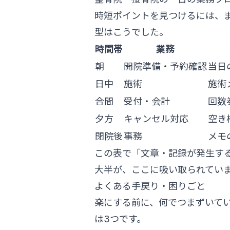
時短ポイントを見つけるには、
型はこうでした。
時間帯
業務
朝
開院準備・予約確認
当日
日中
施術
施術
合間
受付・会計
回数
夕方
キャンセル対応
空き
閉院後
事務
メモ
この表で「文章・記録が発生す
大半が、ここに吸い取られていま
よくある手戻り・困りごと
楽にする前に、何でつまずいて
は3つです。