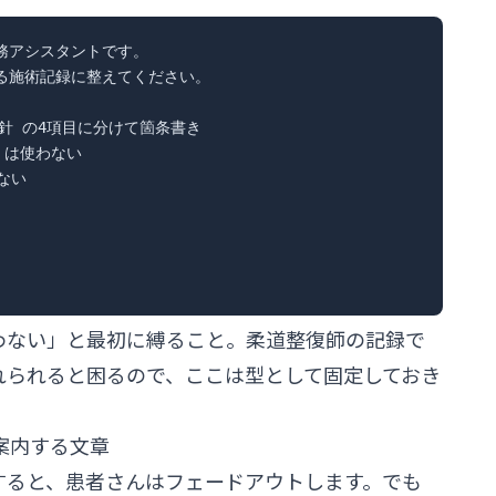
アシスタントです。

る施術記録に整えてください。

方針 の4項目に分けて箇条書き

は使わない

い

わない」と最初に縛ること。柔道整復師の記録で
れられると困るので、ここは型として固定しておき
を案内する文章
すると、患者さんはフェードアウトします。でも