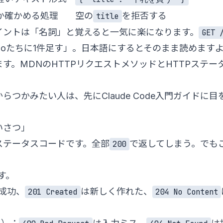
か確かめる処理
空の
を拒否する
title
イントは「名詞」と覚えると一気に楽になります。
GET 
odoたちに1件足す」。日本語にするとそのまま読めます
す。MDNの
HTTPリクエストメソッド
と
HTTPステー
。
い方からつかみたい人は、先に
Claude Code入門ガイド
に目
いさつ」
ステータスコードです。全部
で返してしまう。でもこ
200
す。
成功、
は新しく作れた、
201 Created
204 No Content