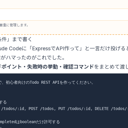
厳重に管理します。
成条件」まで書く
de Codeに「ExpressでAPI作って」と一言だけ投
僕がハマったのがこれでした。
ドポイント・失敗時の挙動・確認コマンド
をまとめて渡
ulesで、初心者向けのTodo REST APIを作ってください。

する

 /todos/:id, POST /todos, PUT /todos/:id, DELETE /todos
pletedはbooleanだけ許可する
