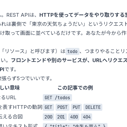
EST APIは、
HTTPを使ってデータをやり取りする
あれは裏側で「東京の天気ちょうだい」というリクエスト
受け取って画面に並べているだけです。あなたが今から
は「リソース」と呼びます）は
、つまりやることリ
todo
さい。
フロントエンドや別のサービスが、URLへリクエス
PI
です。
張らず5つでいいです。
しい意味
この記事での例
るURL
GET /todos
表すHTTPの動詞
GET
POST
PUT
DELETE
伝える合図
200
201
400
404
軽いテキスト形式
{ "title": "牛乳を買う" }