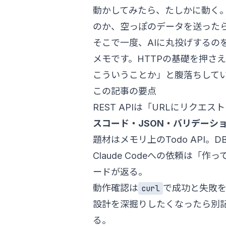
動かしてみたら、たしかに動く。
のか、空っぽのデータを送った
そこで一度、AIに丸投げするの
メモです。HTTPの基礎を押さえ
こういうことか」と腹落ちして
この記事の要点
REST APIは「URLにリク
スコード・JSON・バリデーシ
題材はメモリ上のTodo API。
Claude Codeへの依頼は「作
ードが返る。
動作確認は
で成功と失敗
curl
設計を深掘りしたくなったら別記
る。