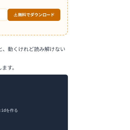
無料でダウンロード
げると、動くけれど読み解けない
します。
/:idを作る
