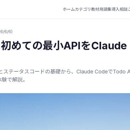
ホーム
カテゴリ
教材
用語集
導入相談
6/6/6)
：初めての最小APIをClaude
とステータスコードの基礎から、Claude CodeでTodo A
体験で解説。