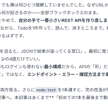
でも僕は何ひとつ理解していませんでした。なぜURL
ら何が起きるのか——全部ブラックボックスのまま。
をやめて、
自分の手で一番小さいREST APIを作り直し
ながら、Todoを1件作って、読んで、消すところまで。
いるはずです。
エストを送ると、JSONで結果が返ってくる窓口」。最初に覚
ョン
の4語だけでいい。
DBもログインも使わない
最小構成
だから、APIの「形」
って」ではなく、
エンドポイント・エラー・確認方法まで
を両方見る。さらに
を1本通すと、次の改造が
node:test
事へ。本記事はあくまで**「初めての1本を最後まで動