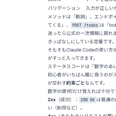
バリデーション
入力が正しい
メソッドは「動詞」、エンドポ
てくる」、
は「t
POST /todos
迷ったら公式の一次情報に戻れま
きっぱなしにしている定番です
そもそもClaude Codeの使
がすっと入ってきます。
ステータスコードは「数字のあ
初心者がいちばん雑に扱うのが
が交わす
約束ごと
なんです。
数字の頭1桁だけ覚えれば十分で
2xx
（成功）：
は普通の
200 OK
い（削除など）。