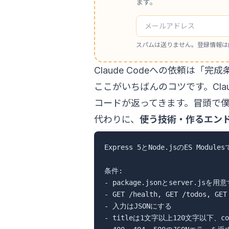
ます。
スパムは送りません。登録情報は
Claude Codeへの依頼は「完
ここがいちばんのコツです。Clau
コードが返ってきます。冒頭で
代わりに、
使う技術・作るエン
Express 5とNode.jsのES Mod
条件:

- package.jsonとserver.jsを用意
- GET /health, GET /todos, GET
- 入力はJSONにする

- titleは1文字以上120文字以下、com