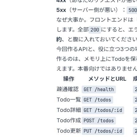
4xx
（あなたのリクエストが悪
5xx
（サーバー側が悪い）：
500
なぜ大事か。フロントエンドは
します。全部
にすると、エ
200
約
、と腹に入れておいてくださ
今回作るAPIと、役に立つ3つの
作るのは、メモリ上にTodoを
えます。本番向けではありません
操作
メソッドとURL
疎通確認
GET /health
Todo一覧
GET /todos
Todo詳細
GET /todos/:id
Todo作成
POST /todos
Todo更新
PUT /todos/:id