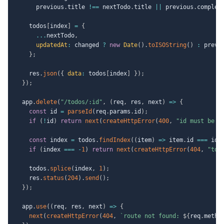
      previous
.
title 
!==
 nextTodo
.
title 
||
 previous
.
complet
    todos
[
index
]
=
{
...
nextTodo
,
updatedAt
:
 changed 
?
new
Date
(
)
.
toISOString
(
)
:
 previ
}
;
    res
.
json
(
{
data
:
 todos
[
index
]
}
)
;
}
)
;
  app
.
delete
(
"/todos/:id"
,
(
req
,
 res
,
 next
)
=>
{
const
 id 
=
parseId
(
req
.
params
.
id
)
;
if
(
!
id
)
return
next
(
createHttpError
(
400
,
"id must be a
const
 index 
=
 todos
.
findIndex
(
(
item
)
=>
 item
.
id 
===
 id
)
if
(
index 
===
-
1
)
return
next
(
createHttpError
(
404
,
"tod
    todos
.
splice
(
index
,
1
)
;
    res
.
status
(
204
)
.
send
(
)
;
}
)
;
  app
.
use
(
(
req
,
 res
,
 next
)
=>
{
next
(
createHttpError
(
404
,
`
route not found: 
${
req
.
metho