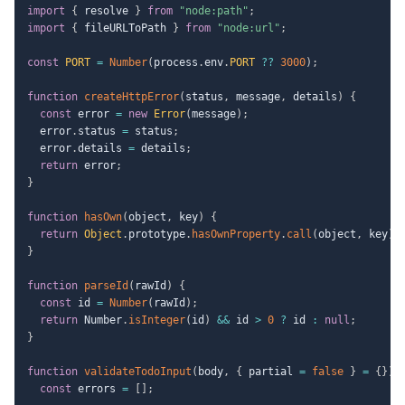
import
{
 resolve 
}
from
"node:path"
;
import
{
 fileURLToPath 
}
from
"node:url"
;
const
PORT
=
Number
(
process
.
env
.
PORT
??
3000
)
;
function
createHttpError
(
status
,
 message
,
 details
)
{
const
 error 
=
new
Error
(
message
)
;
  error
.
status 
=
 status
;
  error
.
details 
=
 details
;
return
 error
;
}
function
hasOwn
(
object
,
 key
)
{
return
Object
.
prototype
.
hasOwnProperty
.
call
(
object
,
 key
)
;
}
function
parseId
(
rawId
)
{
const
 id 
=
Number
(
rawId
)
;
return
 Number
.
isInteger
(
id
)
&&
 id 
>
0
?
 id 
:
null
;
}
function
validateTodoInput
(
body
,
{
 partial 
=
false
}
=
{
}
)
const
 errors 
=
[
]
;