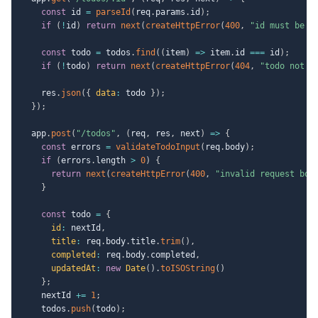
const
 id 
=
parseId
(
req
.
params
.
id
)
;
if
(
!
id
)
return
next
(
createHttpError
(
400
,
"id must be a
const
 todo 
=
 todos
.
find
(
(
item
)
=>
 item
.
id 
===
 id
)
;
if
(
!
todo
)
return
next
(
createHttpError
(
404
,
"todo not f
    res
.
json
(
{
data
:
 todo 
}
)
;
}
)
;
  app
.
post
(
"/todos"
,
(
req
,
 res
,
 next
)
=>
{
const
 errors 
=
validateTodoInput
(
req
.
body
)
;
if
(
errors
.
length 
>
0
)
{
return
next
(
createHttpError
(
400
,
"invalid request bod
}
const
 todo 
=
{
id
:
 nextId
,
title
:
 req
.
body
.
title
.
trim
(
)
,
completed
:
 req
.
body
.
completed
,
updatedAt
:
new
Date
(
)
.
toISOString
(
)
}
;
    nextId 
+=
1
;
    todos
.
push
(
todo
)
;