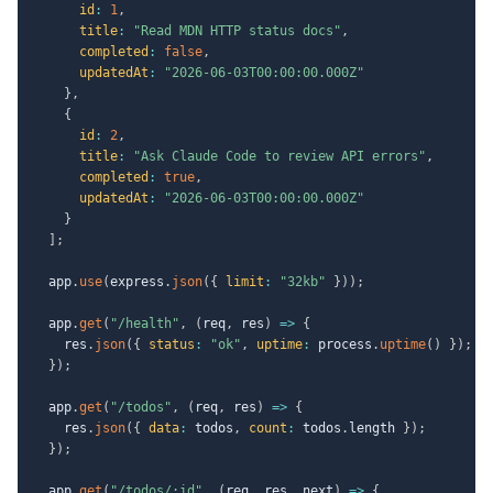
id
:
1
,
title
:
"Read MDN HTTP status docs"
,
completed
:
false
,
updatedAt
:
"2026-06-03T00:00:00.000Z"
}
,
{
id
:
2
,
title
:
"Ask Claude Code to review API errors"
,
completed
:
true
,
updatedAt
:
"2026-06-03T00:00:00.000Z"
}
]
;
  app
.
use
(
express
.
json
(
{
limit
:
"32kb"
}
)
)
;
  app
.
get
(
"/health"
,
(
req
,
 res
)
=>
{
    res
.
json
(
{
status
:
"ok"
,
uptime
:
 process
.
uptime
(
)
}
)
;
}
)
;
  app
.
get
(
"/todos"
,
(
req
,
 res
)
=>
{
    res
.
json
(
{
data
:
 todos
,
count
:
 todos
.
length 
}
)
;
}
)
;
  app
.
get
(
"/todos/:id"
,
(
req
,
 res
,
 next
)
=>
{