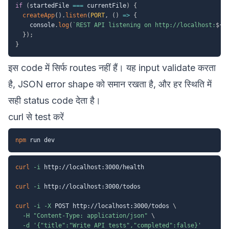
if
(
startedFile 
===
 currentFile
)
{
createApp
(
)
.
listen
(
PORT
,
(
)
=>
{
    console
.
log
(
`
REST API listening on http://localhost:
${
P
}
)
;
}
इस code में सिर्फ routes नहीं हैं। यह input validate करता
है, JSON error shape को समान रखता है, और हर स्थिति में
सही status code देता है।
curl से test करें
npm
curl
-i
 http://localhost:3000/health

curl
-i
 http://localhost:3000/todos

curl
-i
-X
 POST http://localhost:3000/todos 
\
-H
"Content-Type: application/json"
\
-d
'{"title":"Write API tests","completed":false}'