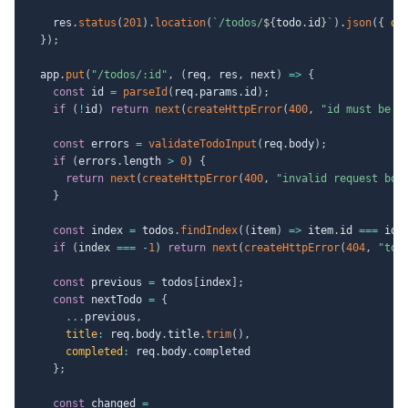
    res
.
status
(
201
)
.
location
(
`
/todos/
${
todo
.
id
}
`
)
.
json
(
{
da
}
)
;
  app
.
put
(
"/todos/:id"
,
(
req
,
 res
,
 next
)
=>
{
const
 id 
=
parseId
(
req
.
params
.
id
)
;
if
(
!
id
)
return
next
(
createHttpError
(
400
,
"id must be a
const
 errors 
=
validateTodoInput
(
req
.
body
)
;
if
(
errors
.
length 
>
0
)
{
return
next
(
createHttpError
(
400
,
"invalid request bod
}
const
 index 
=
 todos
.
findIndex
(
(
item
)
=>
 item
.
id 
===
 id
)
if
(
index 
===
-
1
)
return
next
(
createHttpError
(
404
,
"tod
const
 previous 
=
 todos
[
index
]
;
const
 nextTodo 
=
{
...
previous
,
title
:
 req
.
body
.
title
.
trim
(
)
,
completed
:
 req
.
body
.
completed

}
;
const
 changed 
=