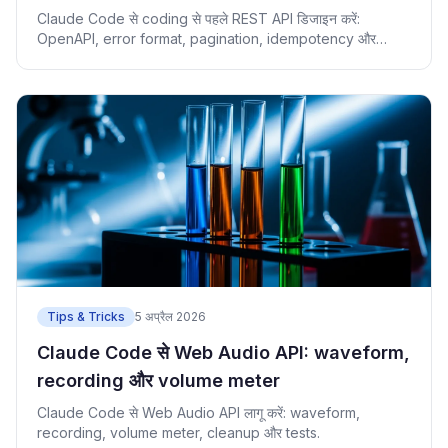
Claude Code से coding से पहले REST API डिजाइन करें:
OpenAPI, error format, pagination, idempotency और
checklist.
Tips & Tricks
5 अप्रैल 2026
Claude Code से Web Audio API: waveform,
recording और volume meter
Claude Code से Web Audio API लागू करें: waveform,
recording, volume meter, cleanup और tests.