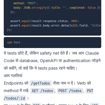
method
:
"POST"
,
body
:
JSON
.
stringify
(
{
title
:
""
,
completed
:
false
}
)
}
)
;
  assert
.
equal
(
result
.
response
.
status
,
400
)
;
  assert
.
equal
(
result
.
body
.
error
.
details
[
0
]
.
field
,
"title"
)
}
)
;
npm
test
ये tests छोटे हैं, लेकिन safety net देते हैं। जब आप Claude
Code से database, OpenAPI या authentication जोड़ने
को कहेंगे, तो कहें कि ये tests pass रहने चाहिए।
आम गलतियां
Endpoints को
जैसा नाम न दें। Verb को
/getTodos
method में रखें:
,
,
GET /todos
POST /todos
PUT
।
/todos/:id