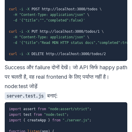
curl
-i
-X
 POST http://localhost:3000/todos 
\
-H
"Content-Type: application/json"
\
-d
'{"title":"","completed":false}'
curl
-i
-X
 PUT http://localhost:3000/todos/1 
\
-H
"Content-Type: application/json"
\
-d
'{"title":"Read MDN HTTP status docs","completed":true
curl
-i
-X
Success और failure दोनों देखें। जो API सिर्फ happy path
पर चलती है, वह real frontend के लिए पर्याप्त नहीं है।
node:test जोड़ें
बनाएं:
server.test.js
import
 assert 
from
"node:assert/strict"
;
import
 test 
from
"node:test"
;
import
{
 createApp 
}
from
"./server.js"
;
function
listen
(
app
)
{