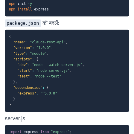
npm
 init 
-y
npm
install
को बदलें:
package.json
{
"name"
:
"claude-rest-api"
,
"version"
:
"1.0.0"
,
"type"
:
"module"
,
"scripts"
:
{
"dev"
:
"node --watch server.js"
,
"start"
:
"node server.js"
,
"test"
:
"node --test"
}
,
"dependencies"
:
{
"express"
:
"^5.0.0"
}
}
server.js
import
 express 
from
"express"
;