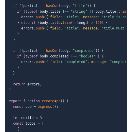
if
(
!
partial 
||
hasOwn
(
body
,
"title"
)
)
{
if
(
typeof
 body
.
title 
!==
"string"
||
 body
.
title
.
trim
(
)
      errors
.
push
(
{
field
:
"title"
,
message
:
"title is requ
}
else
if
(
body
.
title
.
trim
(
)
.
length 
>
120
)
{
      errors
.
push
(
{
field
:
"title"
,
message
:
"title must be
}
}
if
(
!
partial 
||
hasOwn
(
body
,
"completed"
)
)
{
if
(
typeof
 body
.
completed 
!==
"boolean"
)
{
      errors
.
push
(
{
field
:
"completed"
,
message
:
"completed
}
}
return
 errors
;
}
export
function
createApp
(
)
{
const
 app 
=
express
(
)
;
let
 nextId 
=
3
;
const
 todos 
=
[
{