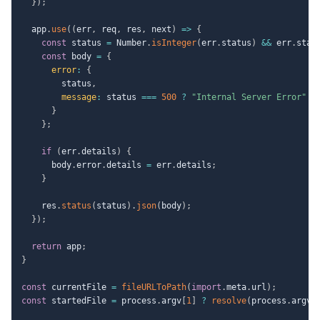
}
)
;
  app
.
use
(
(
err
,
 req
,
 res
,
 next
)
=>
{
const
 status 
=
 Number
.
isInteger
(
err
.
status
)
&&
 err
.
stat
const
 body 
=
{
error
:
{
        status
,
message
:
 status 
===
500
?
"Internal Server Error"
:
}
}
;
if
(
err
.
details
)
{
      body
.
error
.
details 
=
 err
.
details
;
}
    res
.
status
(
status
)
.
json
(
body
)
;
}
)
;
return
 app
;
}
const
 currentFile 
=
fileURLToPath
(
import
.
meta
.
url
)
;
const
 startedFile 
=
 process
.
argv
[
1
]
?
resolve
(
process
.
argv
[