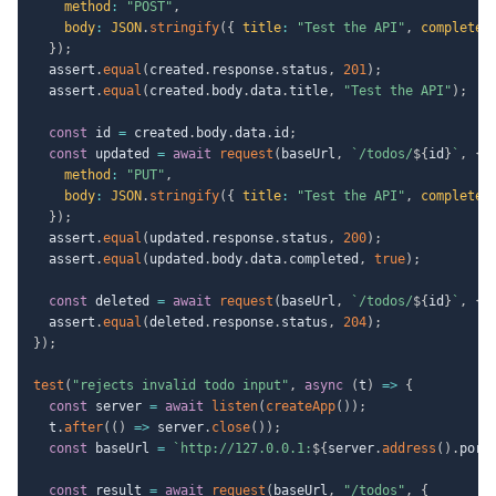
method
:
"POST"
,
body
:
JSON
.
stringify
(
{
title
:
"Test the API"
,
completed
}
)
;
  assert
.
equal
(
created
.
response
.
status
,
201
)
;
  assert
.
equal
(
created
.
body
.
data
.
title
,
"Test the API"
)
;
const
 id 
=
 created
.
body
.
data
.
id
;
const
 updated 
=
await
request
(
baseUrl
,
`
/todos/
${
id
}
`
,
{
method
:
"PUT"
,
body
:
JSON
.
stringify
(
{
title
:
"Test the API"
,
completed
}
)
;
  assert
.
equal
(
updated
.
response
.
status
,
200
)
;
  assert
.
equal
(
updated
.
body
.
data
.
completed
,
true
)
;
const
 deleted 
=
await
request
(
baseUrl
,
`
/todos/
${
id
}
`
,
{
  assert
.
equal
(
deleted
.
response
.
status
,
204
)
;
}
)
;
test
(
"rejects invalid todo input"
,
async
(
t
)
=>
{
const
 server 
=
await
listen
(
createApp
(
)
)
;
  t
.
after
(
(
)
=>
 server
.
close
(
)
)
;
const
 baseUrl 
=
`
http://127.0.0.1:
${
server
.
address
(
)
.
port
const
 result 
=
await
request
(
baseUrl
,
"/todos"
,
{