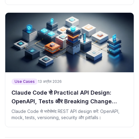
Use Cases
13 अप्रैल 2026
Claude Code से Practical API Design:
OpenAPI, Tests और Breaking Change
Check
Claude Code से भरोसेमंद REST API design करें: OpenAPI,
mock, tests, versioning, security और pitfalls।