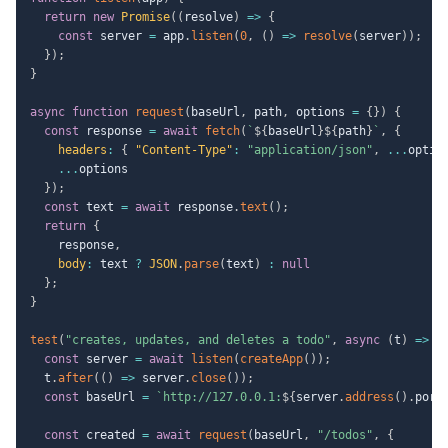
return
new
Promise
(
(
resolve
)
=>
{
const
 server 
=
 app
.
listen
(
0
,
(
)
=>
resolve
(
server
)
)
;
}
)
;
}
async
function
request
(
baseUrl
,
 path
,
 options 
=
{
}
)
{
const
 response 
=
await
fetch
(
`
${
baseUrl
}
${
path
}
`
,
{
headers
:
{
"Content-Type"
:
"application/json"
,
...
optio
...
options

}
)
;
const
 text 
=
await
 response
.
text
(
)
;
return
{
    response
,
body
:
 text 
?
JSON
.
parse
(
text
)
:
null
}
;
}
test
(
"creates, updates, and deletes a todo"
,
async
(
t
)
=>
{
const
 server 
=
await
listen
(
createApp
(
)
)
;
  t
.
after
(
(
)
=>
 server
.
close
(
)
)
;
const
 baseUrl 
=
`
http://127.0.0.1:
${
server
.
address
(
)
.
port
const
 created 
=
await
request
(
baseUrl
,
"/todos"
,
{