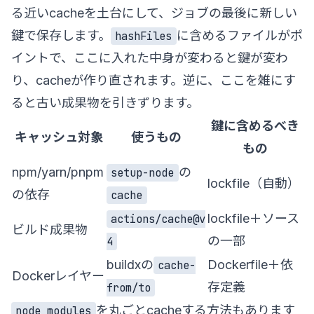
る近いcacheを土台にして、ジョブの最後に新しい
鍵で保存します。
に含めるファイルがポ
hashFiles
イントで、ここに入れた中身が変わると鍵が変わ
り、cacheが作り直されます。逆に、ここを雑にす
ると古い成果物を引きずります。
鍵に含めるべき
キャッシュ対象
使うもの
もの
npm/yarn/pnpm
の
setup-node
lockfile（自動）
の依存
cache
lockfile＋ソース
actions/cache@v
ビルド成果物
の一部
4
buildxの
Dockerfile＋依
cache-
Dockerレイヤー
存定義
from/to
を丸ごとcacheする方法もあります
node_modules