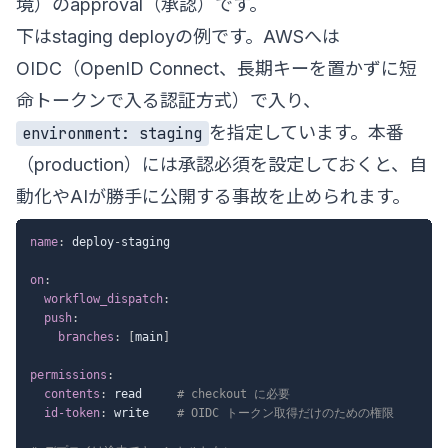
境）のapproval（承認）です。
下はstaging deployの例です。AWSへは
OIDC（OpenID Connect、長期キーを置かずに短
命トークンで入る認証方式）で入り、
を指定しています。本番
environment: staging
（production）には承認必須を設定しておくと、自
動化やAIが勝手に公開する事故を止められます。
name
:
 deploy
-
staging

on
:
workflow_dispatch
:
push
:
branches
:
[
main
]
permissions
:
contents
:
 read     
# checkout に必要
id-token
:
 write    
# OIDC トークン取得だけのための権限