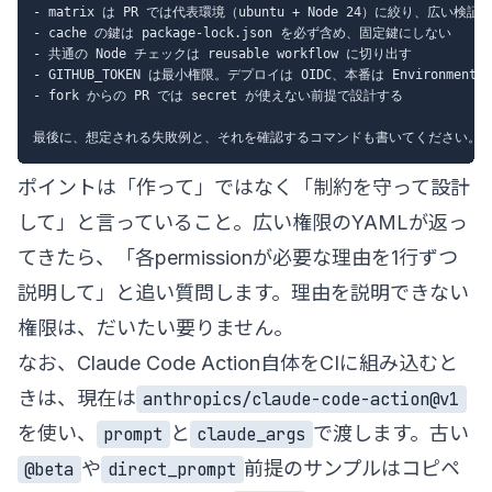
- matrix は PR では代表環境（ubuntu + Node 24）に絞り、広い検証は 
- cache の鍵は package-lock.json を必ず含め、固定鍵にしない

- 共通の Node チェックは reusable workflow に切り出す

- GITHUB_TOKEN は最小権限。デプロイは OIDC、本番は Environment 
- fork からの PR では secret が使えない前提で設計する

ポイントは「作って」ではなく「制約を守って設計
して」と言っていること。広い権限のYAMLが返っ
てきたら、「各permissionが必要な理由を1行ずつ
説明して」と追い質問します。理由を説明できない
権限は、だいたい要りません。
なお、Claude Code Action自体をCIに組み込むと
きは、現在は
anthropics/claude-code-action@v1
を使い、
と
で渡します。古い
prompt
claude_args
や
前提のサンプルはコピペ
@beta
direct_prompt