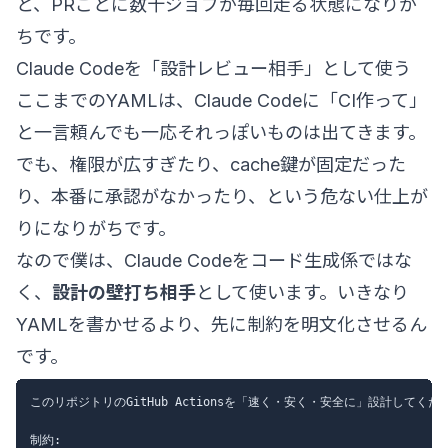
と、PRごとに数十ジョブが毎回走る状態になりが
ちです。
Claude Codeを「設計レビュー相手」として使う
ここまでのYAMLは、Claude Codeに「CI作って」
と一言頼んでも一応それっぽいものは出てきます。
でも、権限が広すぎたり、cache鍵が固定だった
り、本番に承認がなかったり、という危ない仕上が
りになりがちです。
なので僕は、Claude Codeをコード生成係ではな
く、
設計の壁打ち相手
として使います。いきなり
YAMLを書かせるより、先に制約を明文化させるん
です。
このリポジトリのGitHub Actionsを「速く・安く・安全に」設計してくださ
制約:
