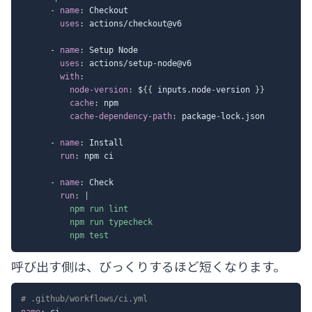
-
name
:
 Checkout

uses
:
 actions/checkout@v6

-
name
:
 Setup Node

uses
:
 actions/setup
-
node@v6

with
:
node-version
:
 $
{
{
 inputs.node
-
version 
}
}
cache
:
 npm

cache-dependency-path
:
 package
-
lock.json

-
name
:
 Install

run
:
 npm ci

-
name
:
 Check

run
:
|
          npm run lint

          npm run typecheck

          npm test
呼び出す側は、びっくりするほど短くなります。
# .github/workflows/ci.yml
name
:
 ci
