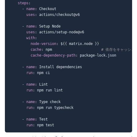
steps
:
-
name
:
 Checkout

uses
:
 actions/checkout@v6

-
name
:
 Setup Node

uses
:
 actions/setup
-
node@v6

with
:
node-version
:
 $
{
{
 matrix.node 
}
}
cache
:
 npm                       
# 依存をキャッシュ
cache-dependency-path
:
 package
-
lock.json

-
name
:
 Install dependencies

run
:
 npm ci

-
name
:
 Lint

run
:
 npm run lint

-
name
:
 Type check

run
:
 npm run typecheck

-
name
:
 Test

run
: