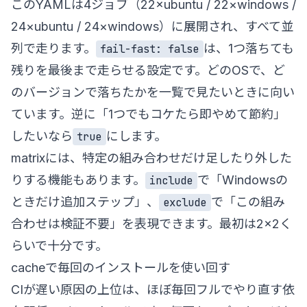
このYAMLは4ジョブ（22×ubuntu / 22×windows /
24×ubuntu / 24×windows）に展開され、すべて並
列で走ります。
は、1つ落ちても
fail-fast: false
残りを最後まで走らせる設定です。どのOSで、ど
のバージョンで落ちたかを一覧で見たいときに向い
ています。逆に「1つでもコケたら即やめて節約」
したいなら
にします。
true
matrixには、特定の組み合わせだけ足したり外した
りする機能もあります。
で「Windowsの
include
ときだけ追加ステップ」、
で「この組み
exclude
合わせは検証不要」を表現できます。最初は2×2く
らいで十分です。
cacheで毎回のインストールを使い回す
CIが遅い原因の上位は、ほぼ毎回フルでやり直す依