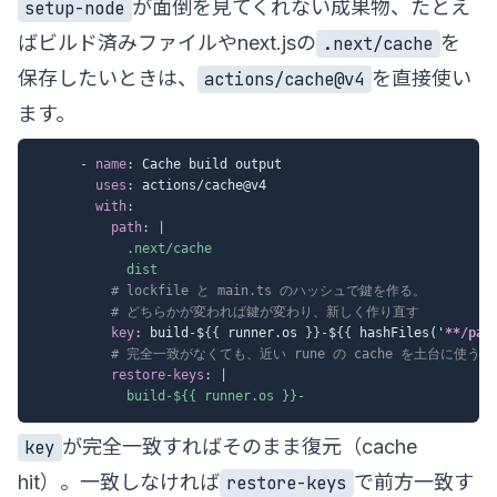
が面倒を見てくれない成果物、たとえ
setup-node
ばビルド済みファイルやnext.jsの
を
.next/cache
保存したいときは、
を直接使い
actions/cache@v4
ます。
-
name
:
 Cache build output

uses
:
 actions/cache@v4

with
:
path
:
|
            .next/cache

            dist
# lockfile と main.ts のハッシュで鍵を作る。
# どちらかが変われば鍵が変わり、新しく作り直す
key
:
 build
-
$
{
{
 runner.os 
}
}
-
$
{
{
 hashFiles('
**/pac
# 完全一致がなくても、近い rune の cache を土台に使う
restore-keys
:
|
            build-${{ runner.os }}-
が完全一致すればそのまま復元（cache
key
hit）。一致しなければ
で前方一致す
restore-keys