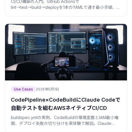
CI/CD構築の入門。GitHub Actionsで
lint→test→build→deployを1本のYAMLで通す最小手順、ト
リガー・Secrets・ブランチ保護・失敗時の扱いを、僕の事
故込みでやさしく解説。
Use Cases
2026年5月1日
CodePipeline×CodeBuildにClaude Codeで
自動テストを組むAWSネイティブCI/CD
buildspec.ymlの実例、CodeBuildの環境変数とIAM最小権
限、デプロイ失敗の切り分けを実体験で解説。Claude
CodeでAWSネイティブなCI/CDを安全に組む手順。