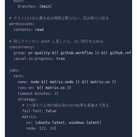
push
:
branches
:
[
main
]
# テストだけなら書き込み権限は要らない。読み取りに絞る
permissions
:
contents
:
 read

# 同じブランチに push し直したら、古い実行を止める
concurrency
:
group
:
 pr
-
quality
-
$
{
{
 github.workflow 
}
}
-
$
{
{
 github.ref 
}
cancel-in-progress
:
true
jobs
:
test
:
name
:
 node
-
$
{
{
 matrix.node 
}
}
-
$
{
{
 matrix.os 
}
}
runs-on
:
 $
{
{
 matrix.os 
}
}
timeout-minutes
:
15
strategy
:
# 1つ落ちても他の組み合わせの結果を最後まで見る
fail-fast
:
false
matrix
:
os
:
[
ubuntu
-
latest
,
 windows
-
latest
]
node
:
[
22
,
24
]