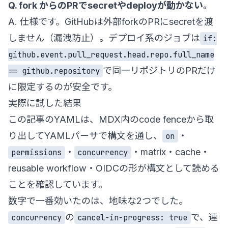
Q. fork からのPRでsecretやdeployが動かない。
A. 仕様です。GitHubは外部forkのPRにsecretを渡
しません（漏洩防止）。デプロイ系のジョブは
if:
github.event.pull_request.head.repo.full_name
で同一リポジトリのPRだけ
== github.repository
に限定するのが安全です。
実際に試した結果
この記事のYAMLは、MDX内のcode fenceから取
り出してYAMLパーサで構文を通し、
・
on
・
・matrix・cache・
permissions
concurrency
reusable workflow・OIDCの形が構文として読める
ことを確認しています。
数字で一番効いたのは、地味な2つでした。
の
で、連
concurrency
cancel-in-progress: true