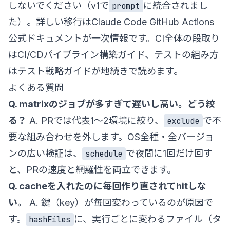
しないでください（v1で
に統合されまし
prompt
た）。詳しい移行は
Claude Code GitHub Actions
公式ドキュメント
が一次情報です。CI全体の段取り
は
CI/CDパイプライン構築ガイド
、テストの組み方
は
テスト戦略ガイド
が地続きで読めます。
よくある質問
Q. matrixのジョブが多すぎて遅いし高い。どう絞
る？
A. PRでは代表1〜2環境に絞り、
で不
exclude
要な組み合わせを外します。OS全種・全バージョ
ンの広い検証は、
で夜間に1回だけ回す
schedule
と、PRの速度と網羅性を両立できます。
Q. cacheを入れたのに毎回作り直されてhitしな
い。
A. 鍵（key）が毎回変わっているのが原因で
す。
に、実行ごとに変わるファイル（タ
hashFiles