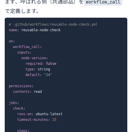
まず、呼ばれる側（共通部品）を
workflow_call
で定義します。
# .github/workflows/reusable-node-check.yml
name
:
 reusable
-
node
-
check

on
:
workflow_call
:
inputs
:
node-version
:
required
:
false
type
:
 string

default
:
"24"
permissions
:
contents
:
 read

jobs
:
check
:
runs-on
:
 ubuntu
-
latest

timeout-minutes
:
15
steps
: