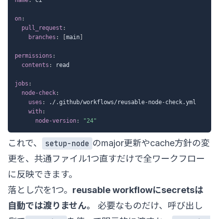
on
:
pull_request
:
branches
:
[
main
]
permissions
:
contents
:
 read

jobs
:
node-check
:
uses
:
 ./.github/workflows/reusable
-
node
-
check.yml

with
:
node-version
:
"24"
これで、
のmajor更新やcache方針の変
setup-node
更を、共通ファイル1つ直すだけで全ワークフロー
に反映できます。
落とし穴を1つ。
reusable workflowにsecretsは
自動では渡りません。
必要なものだけ、呼び出し