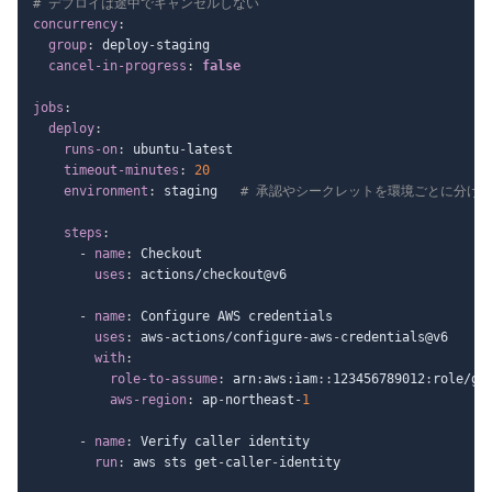
# デプロイは途中でキャンセルしない
concurrency
:
group
:
 deploy
-
staging

cancel-in-progress
:
false
jobs
:
deploy
:
runs-on
:
 ubuntu
-
latest

timeout-minutes
:
20
environment
:
 staging   
# 承認やシークレットを環境ごとに分け
steps
:
-
name
:
 Checkout

uses
:
 actions/checkout@v6

-
name
:
 Configure AWS credentials

uses
:
 aws
-
actions/configure
-
aws
-
credentials@v6

with
:
role-to-assume
:
 arn
:
aws
:
iam
:
:
123456789012
:
role/gi
aws-region
:
 ap
-
northeast
-
1
-
name
:
 Verify caller identity

run
:
 aws sts get
-
caller
-
identity
