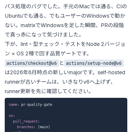
パス処理のバグでした。手元のMacでは通る、CIの
Ubuntuでも通る、でもユーザーのWindowsで動か
ない。matrixでWindowsを足した瞬間、PRの段階
で真っ赤になって気づけました。
下が、lint・型チェック・テストをNode 2バージョ
ン × OS 2種で回す品質ゲートです。
と
actions/checkout@v6
actions/setup-node@v6
は2026年6月時点の新しいmajorです。self-hosted
runnerが古いチームは、いきなりv6へ上げず、
runner更新を先に確認してください。
name
:
 pr
-
quality
-
gate

on
:
pull_request
:
branches
:
[
main
]