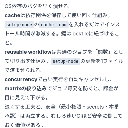
OS依存のバグを早く潰せる。
cache
は依存関係を保存して使い回す仕組み。
の
を入れるだけでインス
setup-node
cache: npm
トール時間が激減する。鍵はlockfileに紐づけるこ
と。
reusable workflow
は共通のジョブを「関数」とし
て切り出す仕組み。
の更新を1ファイル
setup-node
で済ませられる。
concurrency
で古い実行を自動キャンセルし、
matrixの絞り込み
でジョブ爆発を防ぐと、課金が
目に見えて下がる。
速くする工夫と、安全（最小権限・secrets・本番
承認）は両立する。むしろ速いCIほど安全に倒して
おく価値がある。