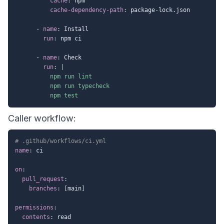
cache
:
 npm

cache-dependency-path
:
 package
-
lock.json

-
name
:
 Install

run
:
 npm ci

-
name
:
 Check

run
:
|
          npm run lint

          npm run typecheck

          npm test
Caller workflow:
# .github/workflows/ci.yml
name
:
 ci

on
:
pull_request
:
branches
:
[
main
]
permissions
:
contents
:
 read
