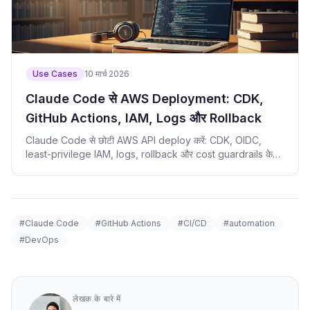
Use Cases
10 मार्च 2026
Claude Code से AWS Deployment: CDK,
GitHub Actions, IAM, Logs और Rollback
Claude Code से छोटी AWS API deploy करें: CDK, OIDC,
least-privilege IAM, logs, rollback और cost guardrails के
साथ।
#Claude Code
#GitHub Actions
#CI/CD
#automation
#DevOps
लेखक के बारे में