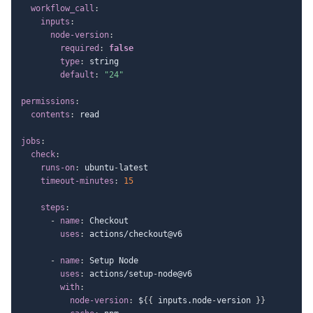
workflow_call
:
inputs
:
node-version
:
required
:
false
type
:
 string

default
:
"24"
permissions
:
contents
:
 read

jobs
:
check
:
runs-on
:
 ubuntu
-
latest

timeout-minutes
:
15
steps
:
-
name
:
 Checkout

uses
:
 actions/checkout@v6

-
name
:
 Setup Node

uses
:
 actions/setup
-
node@v6

with
:
node-version
:
 $
{
{
 inputs.node
-
version 
}
}