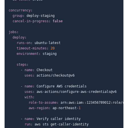
concurrency
:
group
:
 deploy
-
staging

cancel-in-progress
:
false
jobs
:
deploy
:
runs-on
:
 ubuntu
-
latest

timeout-minutes
:
20
environment
:
 staging

steps
:
-
name
:
 Checkout

uses
:
 actions/checkout@v6

-
name
:
 Configure AWS credentials

uses
:
 aws
-
actions/configure
-
aws
-
credentials@v6

with
:
role-to-assume
:
 arn
:
aws
:
iam
:
:
123456789012
:
role/cl
aws-region
:
 ap
-
northeast
-
1
-
name
:
 Verify caller identity

run
:
 aws sts get
-
caller
-
identity
