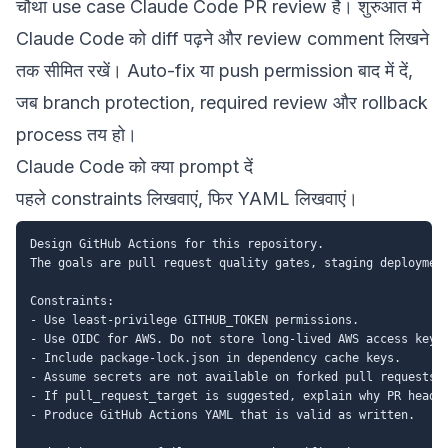
चौथा use case Claude Code PR review है। शुरुआत में
Claude Code को diff पढ़ने और review comment लिखने
तक सीमित रखें। Auto-fix या push permission बाद में दें,
जब branch protection, required review और rollback
process तय हो।
Claude Code को क्या prompt दें
पहले constraints लिखवाएं, फिर YAML लिखवाएं।
Design GitHub Actions for this repository.

The goals are pull request quality gates, staging deployment
Constraints:

- Use least-privilege GITHUB_TOKEN permissions.

- Use OIDC for AWS. Do not store long-lived AWS access keys 
- Include package-lock.json in dependency cache keys.

- Assume secrets are not available on forked pull requests.

- If pull_request_target is suggested, explain why PR head c
- Produce GitHub Actions YAML that is valid as written.
