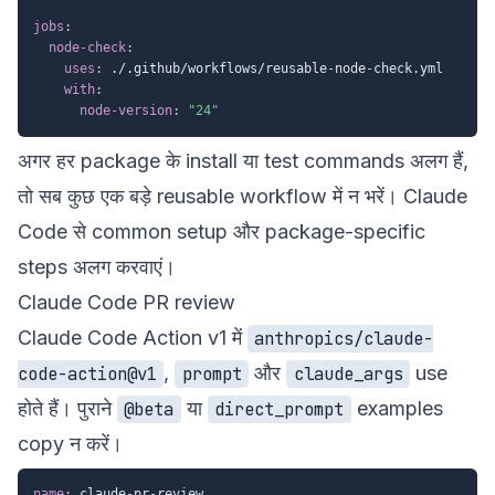
jobs
:
node-check
:
uses
:
 ./.github/workflows/reusable
-
node
-
check.yml

with
:
node-version
:
"24"
अगर हर package के install या test commands अलग हैं,
तो सब कुछ एक बड़े reusable workflow में न भरें। Claude
Code से common setup और package-specific
steps अलग करवाएं।
Claude Code PR review
Claude Code Action v1 में
anthropics/claude-
,
और
use
code-action@v1
prompt
claude_args
होते हैं। पुराने
या
examples
@beta
direct_prompt
copy न करें।
name
:
 claude
-
pr
-
review
