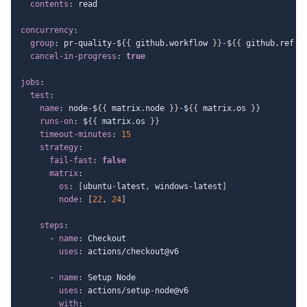
contents
:
 read

concurrency
:
group
:
 pr
-
quality
-
$
{
{
 github.workflow 
}
}
-
$
{
{
 github.ref 
}
cancel-in-progress
:
true
jobs
:
test
:
name
:
 node
-
$
{
{
 matrix.node 
}
}
-
$
{
{
 matrix.os 
}
}
runs-on
:
 $
{
{
 matrix.os 
}
}
timeout-minutes
:
15
strategy
:
fail-fast
:
false
matrix
:
os
:
[
ubuntu
-
latest
,
 windows
-
latest
]
node
:
[
22
,
24
]
steps
:
-
name
:
 Checkout

uses
:
 actions/checkout@v6

-
name
:
 Setup Node

uses
:
 actions/setup
-
node@v6

with
: