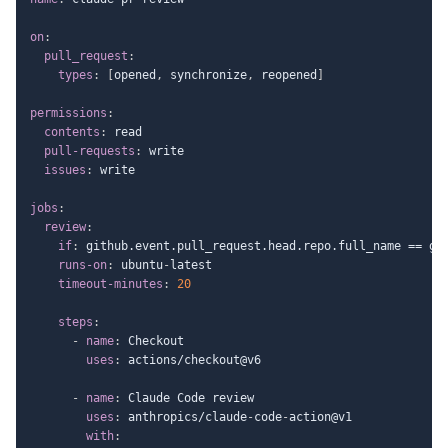
on
:
pull_request
:
types
:
[
opened
,
 synchronize
,
 reopened
]
permissions
:
contents
:
 read

pull-requests
:
 write

issues
:
 write

jobs
:
review
:
if
:
 github.event.pull_request.head.repo.full_name == git
runs-on
:
 ubuntu
-
latest

timeout-minutes
:
20
steps
:
-
name
:
 Checkout

uses
:
 actions/checkout@v6

-
name
:
 Claude Code review

uses
:
 anthropics/claude
-
code
-
action@v1

with
: