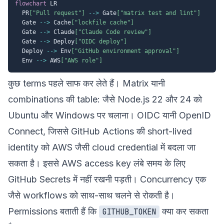
flowchart
 LR

  PR
["Pull request"]
-->
 Gate
["matrix test and lint"]
  Gate 
-->
 Cache
["lockfile cache"]
  Gate 
-->
 Claude
["Claude Code review"]
  Gate 
-->
 Deploy
["OIDC deploy"]
  Deploy 
-->
 Env
["GitHub environment approval"]
  Env 
-->
 AWS
["AWS role"]
कुछ terms पहले साफ कर लेते हैं। Matrix यानी
combinations की table: जैसे Node.js 22 और 24 को
Ubuntu और Windows पर चलाना। OIDC यानी OpenID
Connect, जिससे GitHub Actions की short-lived
identity को AWS जैसी cloud credential में बदला जा
सकता है। इससे AWS access key लंबे समय के लिए
GitHub Secrets में नहीं रखनी पड़ती। Concurrency एक
जैसे workflows को साथ-साथ चलने से रोकती है।
Permissions बताती हैं कि
क्या कर सकता
GITHUB_TOKEN