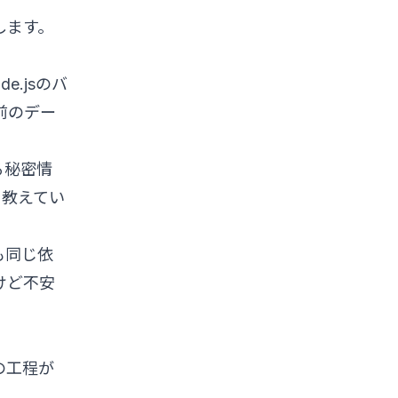
します。
.jsのバ
前のデー
る秘密情
を教えてい
も同じ依
けど不安
の工程が