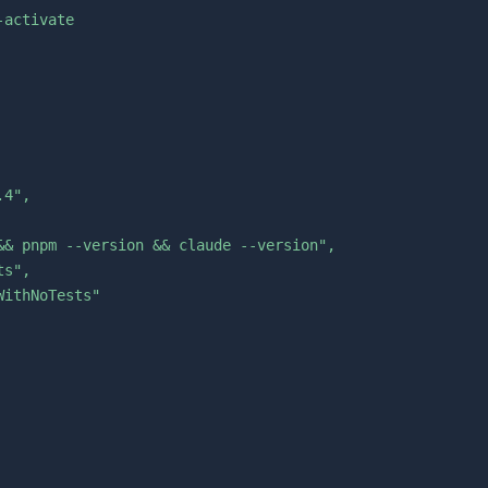
-activate
4",

&& pnpm --version && claude --version",

s",

ithNoTests"
