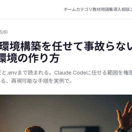
ホーム
カテゴリ
教材
用語集
導入相談
6/6)
odeに環境構築を任せて事故らな
環境の作り方
envまで読まれる。Claude Codeに任せる範囲を権
に固める、再現可能な手順を実例で。