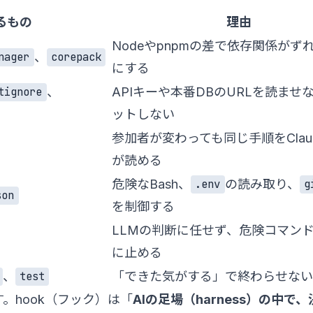
るもの
理由
Nodeやpnpmの差で依存関係がず
、
nager
corepack
にする
、
APIキーや本番DBのURLを読ませ
tignore
ットしない
参加者が変わっても同じ手順をClaude
が読める
危険なBash、
の読み取り、
.env
g
son
を制御する
LLMの判断に任せず、危険コマン
に止める
、
「できた気がする」で終わらせない
test
。hook（フック）は「
AIの足場（harness）の中で