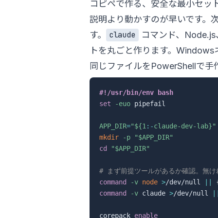
コピペで作る、安全な最小セッ
説明より動かすのが早いです。次のス
す。
コマンド、Node.j
claude
トを丸ごと作ります。Windowsネ
同じファイルをPowerShell
#!/usr/bin/env bash
set
-euo
 pipefail

APP_DIR
=
"
${1
:-
claude-dev-lab}
"
mkdir
-p
"
$APP_DIR
"
cd
"
$APP_DIR
"
# まず前提ツールがあるか確認。無け
command
-v
node
>
/dev/null 
||
command
-v
 claude 
>
/dev/null 
|
corepack 
enable