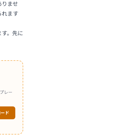
ありませ
られます
ます。先に
プレー
ロード