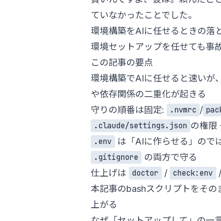
ていなかったことでした。
環境構築をAIに任せるときの落と
環境セットアップを任せても事
この記事の要点
環境構築でAIに任せると速い
や依存関係の二重化が起きる
守りの順番は固定:
/
.nvmrc
pac
の権限
.claude/settings.json
は「AIに作らせる」ので
.env
の両方で守る
.gitignore
仕上げは
/
doctor
check:env
本記事のbashスクリプトをそ
上がる
なぜ「セットアップして」の一