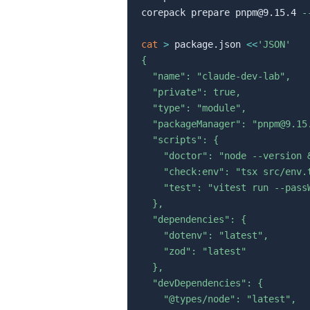
corepack prepare pnpm@9.15.4 
-
cat
>
 package.json 
<<
'JSON'

{

  "name": "claude-dev-lab",

  "private": true,

  "type": "module",

  "packageManager": "pnpm@9.15.
  "scripts": {

    "doctor": "node --version 
    "check:env": "tsx src/env.t
    "test": "vitest run --passW
  },

  "dependencies": {

    "dotenv": "latest",

    "zod": "latest"

  },

  "devDependencies": {

    "@types/node": "latest",
