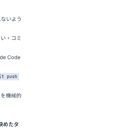
れないよう
ない・コミ
 Code
it push
ドを機械的
、決めたタ