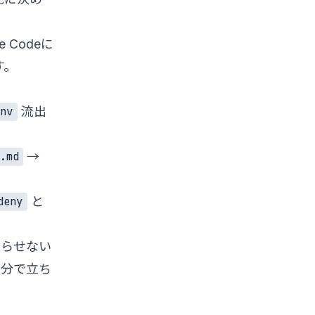
Codeに
す。
流出
env
→
.md
と
deny
わらせない
1分で立ち