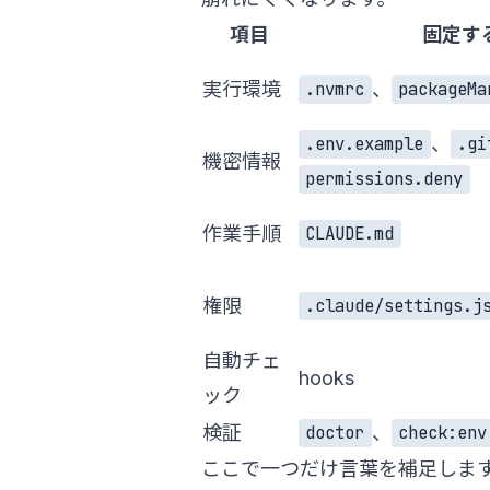
項目
固定す
実行環境
、
.nvmrc
packageMa
、
.env.example
.gi
機密情報
permissions.deny
作業手順
CLAUDE.md
権限
.claude/settings.j
自動チェ
hooks
ック
検証
、
doctor
check:env
ここで一つだけ言葉を補足します