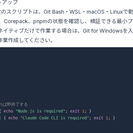
トアップ
クリプトは、Git Bash・WSL・macOS・Linuxで
s、Corepack、pnpmの状態を確認し、検証できる最小
イティブだけで作業する場合は、Git for Windows
で手作業作成してください。
れば即終了する
{
echo
"Node.js is required"
;
exit
1
;
}
|
{
echo
"Claude Code CLI is required"
;
exit
1
;
}