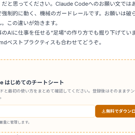
」だと思ってください。Claude Codeへのお願い文では
で強制的に動く、機械のガードレールです。お願いは破
ん。この違いが効きます。
事の
AIに仕事を任せる“足場”の作り方
でも掘り下げてい
E.mdベストプラクティス
も合わせてどうぞ。
 Code はじめてのチートシート
ンドと最初の使い方をまとめて確認してください。登録後はそのままテン
。
無料でダウン
厳重に管理します。