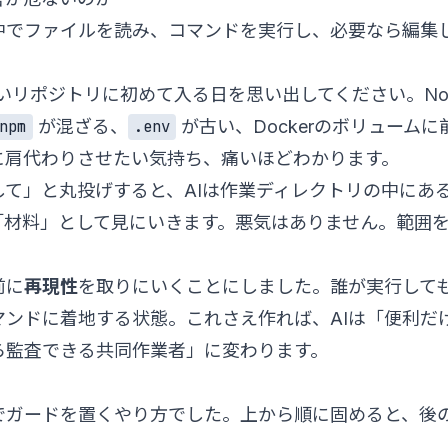
ナルの中でファイルを読み、コマンドを実行し、必要なら編集
。
リポジトリに初めて入る日を思い出してください。Node
が混ざる、
が古い、Dockerのボリュームに
npm
.env
に肩代わりさせたい気持ち、痛いほどわかります。
て」と丸投げすると、AIは作業ディレクトリの中にあ
「材料」として見にいきます。悪気はありません。範囲
前に
再現性
を取りにいくことにしました。誰が実行して
ンドに着地する状態。これさえ作れば、AIは「便利だ
ら監査できる共同作業者」に変わります。
でガードを置くやり方でした。上から順に固めると、後