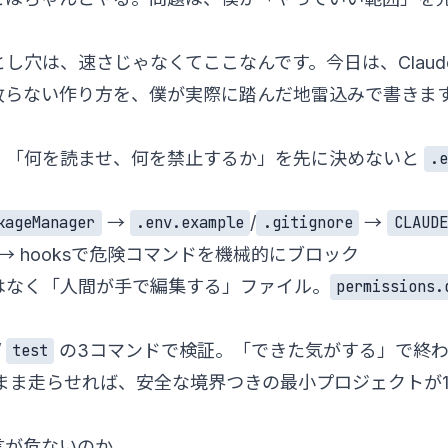
し穴は、速さじゃなくてここなんです。今日は、Claude 
故らない作り方を、僕が実際に踏んだ地雷込みで書きま
が、「何を読ませ、何を禁止するか」を先に決めないと
.
→
/
→
kageManager
.env.example
.gitignore
CLAUDE
 → hooksで危険コマンドを機械的にブロック
はなく「人間が手で編集する」ファイル。
permissions.
/
の3コマンドで検証。「できた気がする」で終
test
のまま走らせれば、安全な境界つきの最小プロジェクトが
言が危ないのか