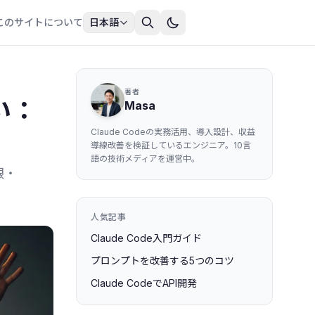
このサイトについて
日本語
著者
い：
Masa
Claude Codeの実務活用、導入設計、収益
導線改善を検証しているエンジニア。10言
語の技術メディアを運営中。
限・
人気記事
Claude Code入門ガイド
プロンプトを改善する5つのコツ
Claude CodeでAPI開発