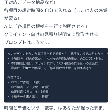
正対応、データ納品など）
各項目の想定時間を自分で入れる（ここは人の感覚
が要る）
AIに「各項目の根拠を一行で説明させる」
クライアント向けの見積り説明文に整形させる
プロンプトはこうです。
次のデザイン制作の作業項目と想定時間から、見積りの根拠説明を作ってくだ
- 各項目を「何の作業か」「なぜその時間が必要か」の2点で1〜2行に

- 専門用語は避け、デザインに詳しくない担当者にも伝わる言葉に

- 最後に「対象外の作業」と「修正回数の上限」を箇条書きで

作業項目:

- ロゴラフ作成: 6時間

- ロゴ清書・データ化: 4時間

- 修正対応(2回まで): 3時間

時間と単価という「数字」はあなたが握ったまま、