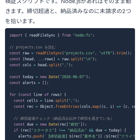
検証スクリプトです。Node.jsがあればそのまま動
きます。締切超過と、納品済みなのに未請求の2つ
を拾います。
import
{
 readFileSync 
}
from
"node:fs"
;
// projects.csv を読む
const
 raw 
=
readFileSync
(
"projects.csv"
,
"utf8"
)
.
trim
(
)
;
const
[
head
,
...
rows
]
=
 raw
.
split
(
"\n"
)
;
const
 cols 
=
 head
.
split
(
","
)
;
const
 today 
=
new
Date
(
"2026-06-07"
)
;
const
 alerts 
=
[
]
;
for
(
const
 line 
of
 rows
)
{
const
 cells 
=
 line
.
split
(
","
)
;
const
 rec 
=
 Object
.
fromEntries
(
cols
.
map
(
(
c
,
 i
)
=>
[
c
,
 cel
// 締切超過チェック（納品済み以外で締切を過ぎている）
const
 due 
=
new
Date
(
rec
[
"締切"
]
)
;
if
(
rec
[
"ステータス"
]
!==
"納品済み"
&&
 due 
<
 today
)
{
    alerts
.
push
(
`
【締切超過】
${
rec
[
"案件名"
]
}
（
${
rec
[
"クライアン