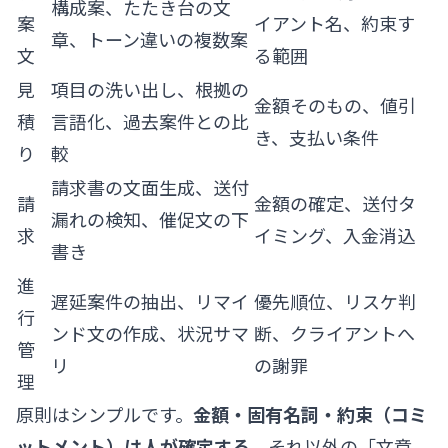
構成案、たたき台の文
案
イアント名、約束す
章、トーン違いの複数案
文
る範囲
見
項目の洗い出し、根拠の
金額そのもの、値引
積
言語化、過去案件との比
き、支払い条件
り
較
請求書の文面生成、送付
請
金額の確定、送付タ
漏れの検知、催促文の下
求
イミング、入金消込
書き
進
遅延案件の抽出、リマイ
優先順位、リスケ判
行
ンド文の作成、状況サマ
断、クライアントへ
管
リ
の謝罪
理
原則はシンプルです。
金額・固有名詞・約束（コミ
ットメント）は人が確定する
。それ以外の「文章