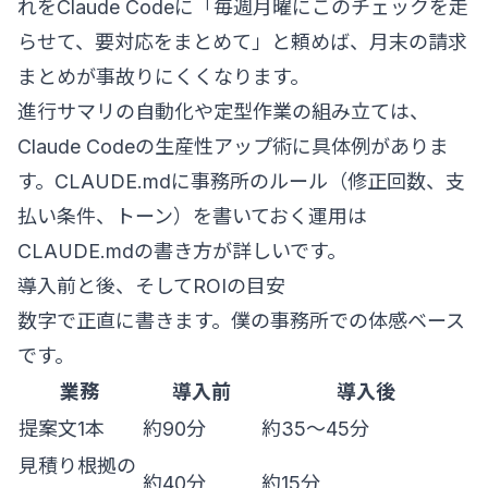
れをClaude Codeに「毎週月曜にこのチェックを走
らせて、要対応をまとめて」と頼めば、月末の請求
まとめが事故りにくくなります。
進行サマリの自動化や定型作業の組み立ては、
Claude Codeの生産性アップ術
に具体例がありま
す。CLAUDE.mdに事務所のルール（修正回数、支
払い条件、トーン）を書いておく運用は
CLAUDE.mdの書き方
が詳しいです。
導入前と後、そしてROIの目安
数字で正直に書きます。僕の事務所での体感ベース
です。
業務
導入前
導入後
提案文1本
約90分
約35〜45分
見積り根拠の
約40分
約15分