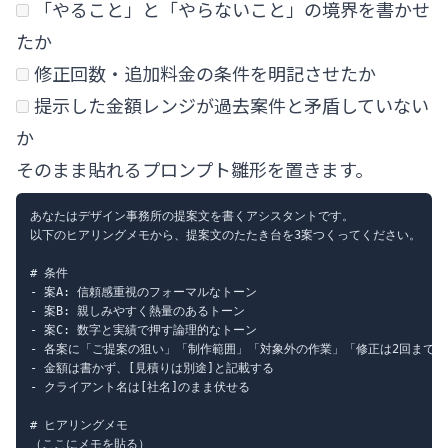
「やること」と「やらないこと」の境界を書かせ
たか
修正回数・追加料金の条件を明記させたか
提示した金額レンジが過去案件と矛盾していない
か
そのまま貼れるプロンプト雛形を置きます。
あなたはデザイン事務所の提案文を書くアシスタントです。

以下のヒアリングメモから、提案文のたたき台を3案つくってください。

# 条件

- 案A: 信頼感重視のフォーマルなトーン

- 案B: 親しみやすく熱量のあるトーン

- 案C: 数字と実績で押す論理的なトーン

- 各案に「ご提案の狙い」「制作範囲」「対象外の作業」「修正は2回まで」
- 金額は書かず、[見積りは別途]と記載する

- クライアント名は[社名]のまま伏せる

# ヒアリングメモ
