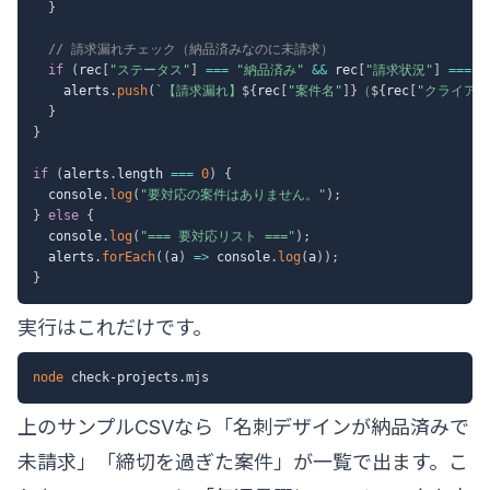
}
// 請求漏れチェック（納品済みなのに未請求）
if
(
rec
[
"ステータス"
]
===
"納品済み"
&&
 rec
[
"請求状況"
]
===
"
    alerts
.
push
(
`
【請求漏れ】
${
rec
[
"案件名"
]
}
（
${
rec
[
"クライアン
}
}
if
(
alerts
.
length 
===
0
)
{
  console
.
log
(
"要対応の案件はありません。"
)
;
}
else
{
  console
.
log
(
"=== 要対応リスト ==="
)
;
  alerts
.
forEach
(
(
a
)
=>
 console
.
log
(
a
)
)
;
}
実行はこれだけです。
node
上のサンプルCSVなら「名刺デザインが納品済みで
未請求」「締切を過ぎた案件」が一覧で出ます。こ