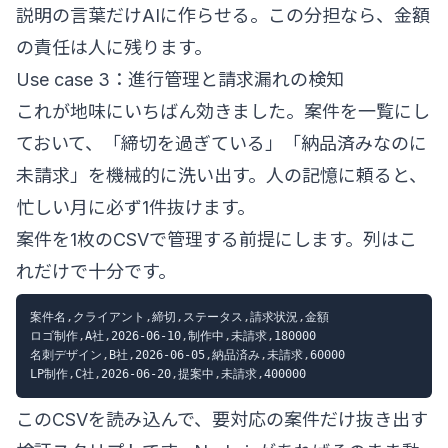
説明の言葉だけAIに作らせる。この分担なら、金額
の責任は人に残ります。
Use case 3：進行管理と請求漏れの検知
これが地味にいちばん効きました。案件を一覧にし
ておいて、「締切を過ぎている」「納品済みなのに
未請求」を機械的に洗い出す。人の記憶に頼ると、
忙しい月に必ず1件抜けます。
案件を1枚のCSVで管理する前提にします。列はこ
れだけで十分です。
案件名
,
クライアント
,
締切
,
ステータス
,
請求状況
,
金額
ロゴ制作
,
A社
,
2026-06-10
,
制作中
,
未請求
,
180000
名刺デザイン
,
B社
,
2026-06-05
,
納品済み
,
未請求
,
60000
LP制作
,
C社
,
2026-06-20
,
提案中
,
未請求
,
400000
このCSVを読み込んで、要対応の案件だけ抜き出す