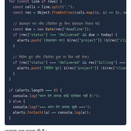
for
(
const
 line 
of
 rows
)
{
const
 cells 
=
 line
.
split
(
","
)
;
const
 rec 
=
 Object
.
fromEntries
(
cols
.
map
(
(
c
,
 i
)
=>
[
c
,
 cel
// डेडलाइन पार जाँच (डिलीवर हुए बिना डेडलाइन निकल गई)
const
 due 
=
new
Date
(
rec
[
"deadline"
]
)
;
if
(
rec
[
"status"
]
!==
"delivered"
&&
 due 
<
 today
)
{
    alerts
.
push
(
`
[डेडलाइन पार] 
${
rec
[
"project"
]
}
 (
${
rec
[
"clien
}
// बिलिंग छूट जाँच (डिलीवर हुआ पर बिल नहीं भेजा)
if
(
rec
[
"status"
]
===
"delivered"
&&
 rec
[
"billing"
]
===
"
    alerts
.
push
(
`
[बिलिंग छूट] 
${
rec
[
"project"
]
}
 (
${
rec
[
"client
}
}
if
(
alerts
.
length 
===
0
)
{
  console
.
log
(
"ध्यान देने लायक कोई प्रोजेक्ट नहीं है।"
)
;
}
else
{
  console
.
log
(
"=== ध्यान देने लायक सूची ==="
)
;
  alerts
.
forEach
(
(
a
)
=>
 console
.
log
(
a
)
)
;
}