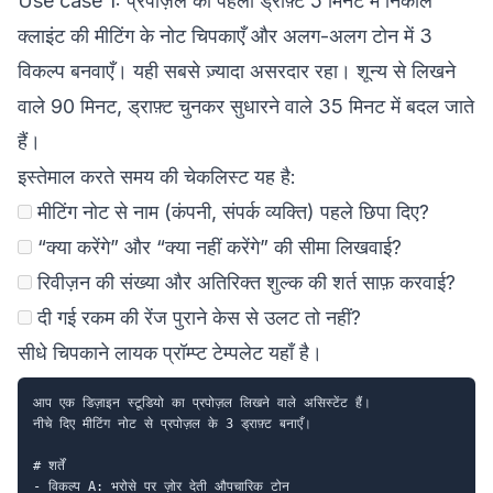
Use case 1: प्रपोज़ल का पहला ड्राफ़्ट 5 मिनट में निकालें
क्लाइंट की मीटिंग के नोट चिपकाएँ और अलग-अलग टोन में 3
विकल्प बनवाएँ। यही सबसे ज़्यादा असरदार रहा। शून्य से लिखने
वाले 90 मिनट, ड्राफ़्ट चुनकर सुधारने वाले 35 मिनट में बदल जाते
हैं।
इस्तेमाल करते समय की चेकलिस्ट यह है:
मीटिंग नोट से नाम (कंपनी, संपर्क व्यक्ति) पहले छिपा दिए?
“क्या करेंगे” और “क्या नहीं करेंगे” की सीमा लिखवाई?
रिवीज़न की संख्या और अतिरिक्त शुल्क की शर्त साफ़ करवाई?
दी गई रकम की रेंज पुराने केस से उलट तो नहीं?
सीधे चिपकाने लायक प्रॉम्प्ट टेम्पलेट यहाँ है।
आप एक डिज़ाइन स्टूडियो का प्रपोज़ल लिखने वाले असिस्टेंट हैं।

नीचे दिए मीटिंग नोट से प्रपोज़ल के 3 ड्राफ़्ट बनाएँ।

# शर्तें

- विकल्प A: भरोसे पर ज़ोर देती औपचारिक टोन
