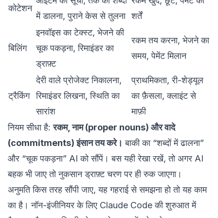
आइटम की सूची, तर्क को शब्दों
रकम खुद, छूट, पेमेंट की
कोटेशन
में डालना, पुराने केस से तुलना
शर्तें
इनवॉइस का टेक्स्ट, भेजने की
रकम तय करना, भेजने का
बिलिंग
चूक पकड़ना, रिमाइंडर का
समय, पेमेंट मिलान
ड्राफ़्ट
देरी वाले प्रोजेक्ट निकालना,
प्राथमिकता, री-शेड्यूल
ट्रैकिंग
रिमाइंडर लिखना, स्थिति का
का फ़ैसला, क्लाइंट से
सारांश
माफ़ी
नियम सीधा है:
रकम, नाम (proper nouns) और वादे
(commitments) इंसान तय करे।
बाकी का “शब्दों में ढालना”
और “चूक पकड़ना” AI को सौंपें। बस यही रेखा रखें, तो अगर AI
बहक भी जाए तो नुकसान ड्राफ़्ट चरण पर ही रुक जाएगा।
अनुमति किस तरह सौंपी जाए, यह गहराई से समझना हो तो यह काम
का है।
नॉन-इंजीनियर के लिए Claude Code की शुरुआत
में