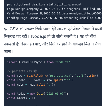
project
,
client
,
deadline
,
status
,
billing
,
amount
Logo Design
,
Company A
,
2026-06-10
,
in-progress
,
unbilled
,
18000
Card Design
,
Company B
,
2026-06-05
,
delivered
,
unbilled
,
60000
Landing Page
,
Company C
,
2026-06-20
,
proposing
,
unbilled
,
400000
इस CSV को पढ़कर सिर्फ़ ध्यान देने लायक प्रोजेक्ट निकालने वाली
स्क्रिप्ट यह रही। Node.js हो तो सीधे चलती है। यह दो चीज़ें
पकड़ती है: डेडलाइन पार, और डिलीवर होने के बावजूद बिल न भेजा
जाना।
import
{
 readFileSync 
}
from
"node:fs"
;
// projects.csv पढ़ें
const
 raw 
=
readFileSync
(
"projects.csv"
,
"utf8"
)
.
trim
(
)
;
const
[
head
,
...
rows
]
=
 raw
.
split
(
"\n"
)
;
const
 cols 
=
 head
.
split
(
","
)
;
const
 today 
=
new
Date
(
"2026-06-07"
)
;
const
 alerts 
=
[
]
;