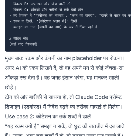
- विकल्प B: अपनापन और जोश वाली टोन

- विकल्प C: आँकड़ों और नतीजों से तर्क देती टोन

- हर विकल्प में "प्रपोज़ल का मकसद", "काम का दायरा", "दायरे से बाहर का काम",
- रकम न लिखें, "[कोटेशन अलग से]" लिखें

- क्लाइंट का नाम [कंपनी का नाम] के रूप में छिपा रहने दें

# मीटिंग नोट

मुख्य बात: रकम और कंपनी का नाम placeholder पर रोकना।
अगर AI को रकम लिखने दें, तो वह अपने मन से कोई जँचता-सा
आँकड़ा रख देता है। वह जगह इंसान भरेगा, यह मानकर खाली
छोड़ें।
टोन को और बारीकी से साधना हो, तो
Claude Code प्रॉम्प्ट
डिज़ाइन (एडवांस्ड)
में निर्देश गढ़ने का तरीका गहराई से मिलेगा।
Use case 2: कोटेशन का तर्क शब्दों में डालें
“यह रकम क्यों है” समझा न सकें, तो छूट की बातचीत में दब जाते
हैं। उल्टा, अगर तर्क शब्दों में हो, तो डटकर रकम रख सकते हैं।