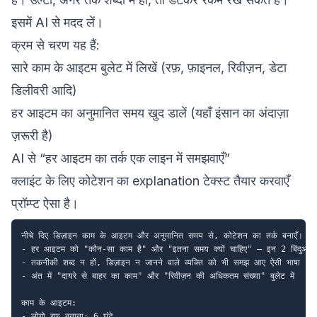
इसमें AI से मदद लें।
क्रम से चरण यह हैं:
सारे काम के आइटम बुलेट में लिखें (रफ़, फ़ाइनल, रिवीज़न, डेटा
डिलीवरी आदि)
हर आइटम का अनुमानित समय खुद डालें (यहाँ इंसान का अंदाज़ा
ज़रूरी है)
AI से “हर आइटम का तर्क एक लाइन में समझवाएँ”
क्लाइंट के लिए कोटेशन का explanation टेक्स्ट तैयार करवाएँ
प्रॉम्प्ट ऐसा है।
नीचे दिए डिज़ाइन काम के आइटम और अनुमानित समय से, कोटेशन का तर्क बनाएँ।

- हर आइटम को "कौन-सा काम है" और "इतना समय क्यों चाहिए" — इन 2 बिंदुओं मे
- तकनीकी शब्द न हों, डिज़ाइन न जानने वाले व्यक्ति को भी समझ आए ऐसी भाषा

- अंत में "दायरे से बाहर का काम" और "रिवीज़न की अधिकतम संख्या" बुलेट में

काम के आइटम:

- लोगो रफ़ बनाना: 6 घंटे
