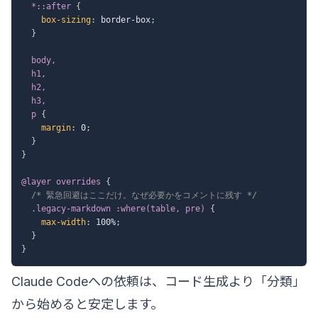
  *::after
{
box-sizing
:
 border-box
;
}
body,

  h1,

  h2,

  h3,

  p
{
margin
:
 0
;
}
}
@layer
 overrides
{
/* 緊急回避はここだけ。なぜ必要かをコメントに残す */
.legacy-markdown :where(table, pre)
{
max-width
:
 100%
;
}
}
Claude Codeへの依頼は、コード生成より「分類」
から始めると安定します。