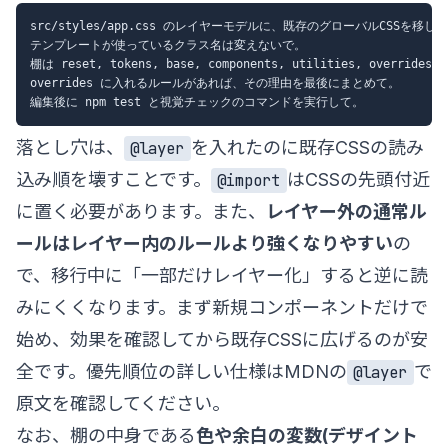
src/styles/app.css のレイヤーモデルに、既存のグローバルCSSを移して
テンプレートが使っているクラス名は変えないで。

棚は reset, tokens, base, components, utilities, override
overrides に入れるルールがあれば、その理由を最後にまとめて。

落とし穴は、
を入れたのに既存CSSの読み
@layer
込み順を壊すことです。
はCSSの先頭付近
@import
に置く必要があります。また、
レイヤー外の通常ル
ールはレイヤー内のルールより強くなりやすい
の
で、移行中に「一部だけレイヤー化」すると逆に読
みにくくなります。まず新規コンポーネントだけで
始め、効果を確認してから既存CSSに広げるのが安
全です。優先順位の詳しい仕様は
MDNの
で
@layer
原文を確認してください。
なお、棚の中身である
色や余白の変数(デザイント