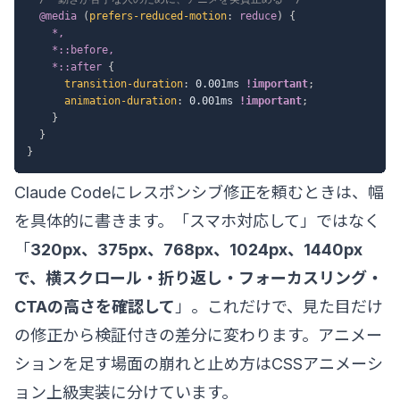
@media
(
prefers-reduced-motion
:
 reduce
)
{
*,

    *::before,

    *::after
{
transition-duration
:
 0.001ms 
!important
;
animation-duration
:
 0.001ms 
!important
;
}
}
}
Claude Codeにレスポンシブ修正を頼むときは、幅
を具体的に書きます。「スマホ対応して」ではなく
「
320px、375px、768px、1024px、1440px
で、横スクロール・折り返し・フォーカスリング・
CTAの高さを確認して
」。これだけで、見た目だけ
の修正から検証付きの差分に変わります。アニメー
ションを足す場面の崩れと止め方は
CSSアニメーシ
ョン上級実装
に分けています。