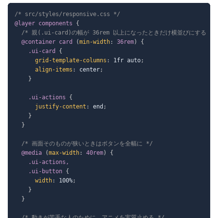
/* src/styles/responsive.css */
@layer
 components
{
/* 親(.ui-card)の幅が 36rem 以上になったときだけ横並びにする */
@container
 card 
(
min-width
:
 36rem
)
{
.ui-card
{
grid-template-columns
:
 1fr auto
;
align-items
:
 center
;
}
.ui-actions
{
justify-content
:
 end
;
}
}
/* 画面そのものが狭いときはボタンを全幅に */
@media
(
max-width
:
 40rem
)
{
.ui-actions,

    .ui-button
{
width
:
 100%
;
}
}
/* 動きが苦手な人のために、アニメを実質止める */