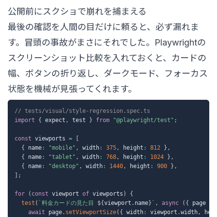
公開前にスクショで崩れを捕まえる
最後の確認を人間の目だけに頼ると、必ず漏れま
す。冒頭の事故がまさにそれでした。Playwrightの
スクリーンショット比較を入れておくと、カードの
幅、ボタンの折り返し、ダークモード、フォーカス
状態を機械が見張ってくれます。
// tests/visual/style-regression.spec.ts
import
{
 expect
,
 test 
}
from
"@playwright/test"
;
const
 viewports 
=
[
{
 name
:
"mobile"
,
 width
:
375
,
 height
:
812
}
,
{
 name
:
"tablet"
,
 width
:
768
,
 height
:
1024
}
,
{
 name
:
"desktop"
,
 width
:
1440
,
 height
:
900
}
,
]
;
for
(
const
 viewport 
of
 viewports
)
{
test
(
`
料金カードの見た目 
${
viewport
.
name
}
`
,
async
(
{
 page 
}
)
await
 page
.
setViewportSize
(
{
 width
:
 viewport
.
width
,
 hei