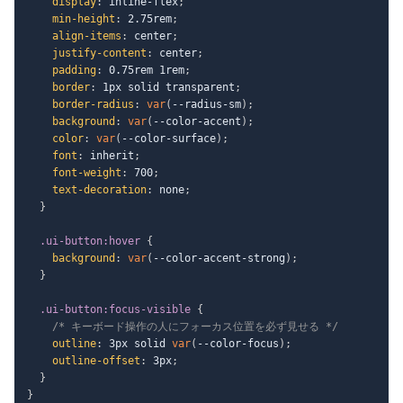
display
:
 inline-flex
;
min-height
:
 2.75rem
;
align-items
:
 center
;
justify-content
:
 center
;
padding
:
 0.75rem 1rem
;
border
:
 1px solid transparent
;
border-radius
:
var
(
--radius-sm
)
;
background
:
var
(
--color-accent
)
;
color
:
var
(
--color-surface
)
;
font
:
 inherit
;
font-weight
:
 700
;
text-decoration
:
 none
;
}
.ui-button:hover
{
background
:
var
(
--color-accent-strong
)
;
}
.ui-button:focus-visible
{
/* キーボード操作の人にフォーカス位置を必ず見せる */
outline
:
 3px solid 
var
(
--color-focus
)
;
outline-offset
:
 3px
;
}
}