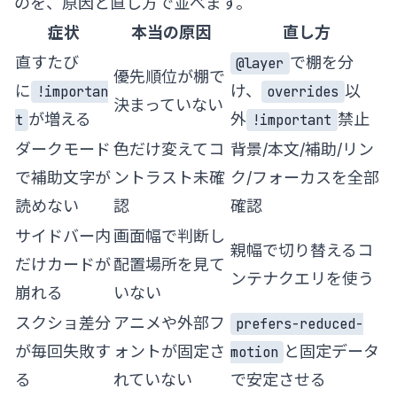
のを、原因と直し方で並べます。
症状
本当の原因
直し方
直すたび
で棚を分
@layer
優先順位が棚で
に
け、
以
!importan
overrides
決まっていない
が増える
外
禁止
t
!important
ダークモード
色だけ変えてコ
背景/本文/補助/リン
で補助文字が
ントラスト未確
ク/フォーカスを全部
読めない
認
確認
サイドバー内
画面幅で判断し
親幅で切り替えるコ
だけカードが
配置場所を見て
ンテナクエリを使う
崩れる
いない
スクショ差分
アニメや外部フ
prefers-reduced-
が毎回失敗す
ォントが固定さ
と固定データ
motion
る
れていない
で安定させる