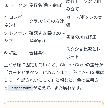
既存トークンで組
3. トークン
変数名(色・余白)
み立て
4. コンポー
カード/ボタンの実
クラス命名の方針
ネント
装
5. レスポン
確認する幅(320〜
各幅の崩れ修正
シブ
1440px)
スクショ比較とレ
6. 検証
合格条件
ポート
上から順に固定していくと、Claude Codeの差分が
「カードとボタン」に収まります。逆に2〜6を飛ば
して「全部きれいにして」と頼むと、色の直書き
と
が増えて、また崩れます。
!important