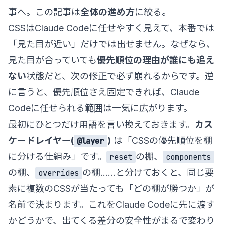
事へ。この記事は
全体の進め方
に絞る。
CSSはClaude Codeに任せやすく見えて、本番では
「見た目が近い」だけでは出せません。なぜなら、
見た目が合っていても
優先順位の理由が誰にも追え
ない
状態だと、次の修正で必ず崩れるからです。逆
に言うと、優先順位さえ固定できれば、Claude
Codeに任せられる範囲は一気に広がります。
最初にひとつだけ用語を言い換えておきます。
カス
ケードレイヤー(
)
は「CSSの優先順位を棚
@layer
に分ける仕組み」です。
の棚、
reset
components
の棚、
の棚……と分けておくと、同じ要
overrides
素に複数のCSSが当たっても「どの棚が勝つか」が
名前で決まります。これをClaude Codeに先に渡す
かどうかで、出てくる差分の安全性がまるで変わり