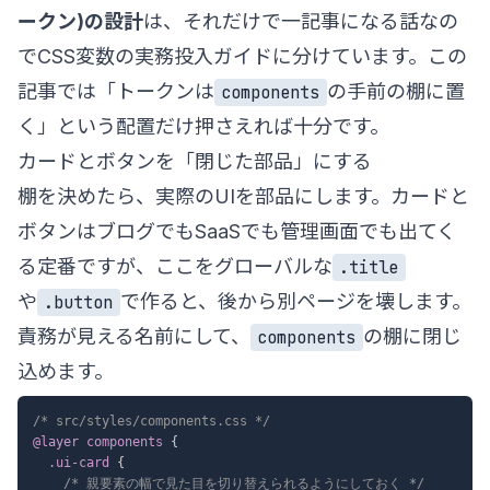
ークン)の設計
は、それだけで一記事になる話なの
で
CSS変数の実務投入ガイド
に分けています。この
記事では「トークンは
の手前の棚に置
components
く」という配置だけ押さえれば十分です。
カードとボタンを「閉じた部品」にする
棚を決めたら、実際のUIを部品にします。カードと
ボタンはブログでもSaaSでも管理画面でも出てく
る定番ですが、ここをグローバルな
.title
や
で作ると、後から別ページを壊します。
.button
責務が見える名前にして、
の棚に閉じ
components
込めます。
/* src/styles/components.css */
@layer
 components
{
.ui-card
{
/* 親要素の幅で見た目を切り替えられるようにしておく */