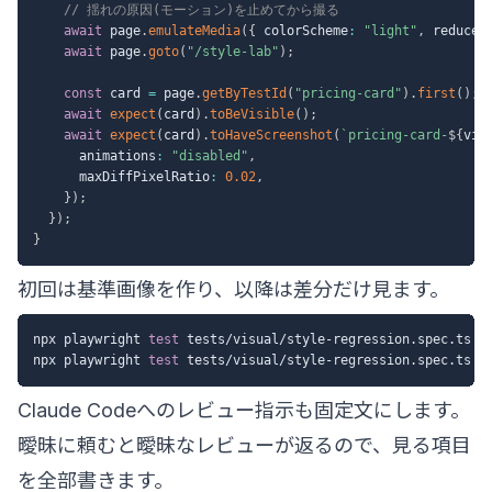
// 揺れの原因(モーション)を止めてから撮る
await
 page
.
emulateMedia
(
{
 colorScheme
:
"light"
,
 reduced
await
 page
.
goto
(
"/style-lab"
)
;
const
 card 
=
 page
.
getByTestId
(
"pricing-card"
)
.
first
(
)
;
await
expect
(
card
)
.
toBeVisible
(
)
;
await
expect
(
card
)
.
toHaveScreenshot
(
`
pricing-card-
${
vie
      animations
:
"disabled"
,
      maxDiffPixelRatio
:
0.02
,
}
)
;
}
)
;
}
初回は基準画像を作り、以降は差分だけ見ます。
npx playwright 
test
 tests/visual/style-regression.spec.ts --
npx playwright 
test
Claude Codeへのレビュー指示も固定文にします。
曖昧に頼むと曖昧なレビューが返るので、見る項目
を全部書きます。