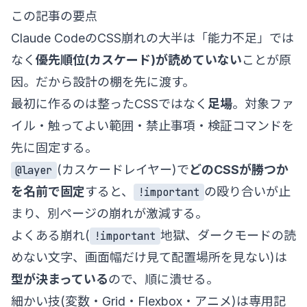
この記事の要点
Claude CodeのCSS崩れの大半は「能力不足」では
なく
優先順位(カスケード)が読めていない
ことが原
因。だから設計の棚を先に渡す。
最初に作るのは整ったCSSではなく
足場
。対象ファ
イル・触ってよい範囲・禁止事項・検証コマンドを
先に固定する。
(カスケードレイヤー)で
どのCSSが勝つか
@layer
を名前で固定
すると、
の殴り合いが止
!important
まり、別ページの崩れが激減する。
よくある崩れ(
地獄、ダークモードの読
!important
めない文字、画面幅だけ見て配置場所を見ない)は
型が決まっている
ので、順に潰せる。
細かい技(変数・Grid・Flexbox・アニメ)は専用記