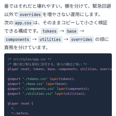
番ではそれだと壊れやすい。棚を分けて、緊急回避
以外で
を増やさない運用にします。
overrides
次の
は、そのままコピーして小さく検証
app.css
できる構成です。
→
→
tokens
base
→
→
の順に
components
utilities
overrides
責務を分けています。
/* src/styles/app.css */
/* 棚の並び順を最初に宣言する。後ろの棚ほど強い */
@layer
 reset
,
 tokens
,
 base
,
 components
,
 utilities
,
 override
@import
"./tokens.css"
layer
(
tokens
)
;
@import
"./base.css"
layer
(
base
)
;
@import
"./components.css"
layer
(
components
)
;
@import
"./utilities.css"
layer
(
utilities
)
;
@layer
 reset
{
*,

  *::before,
