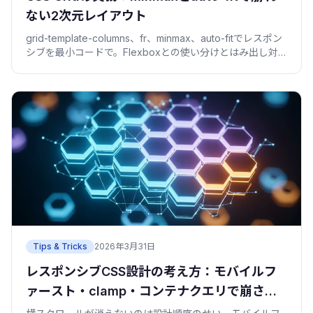
ない2次元レイアウト
grid-template-columns、fr、minmax、auto-fitでレスポン
シブを最小コードで。Flexboxとの使い分けとはみ出し対
策まで、コピペで動く例で解説。
Tips & Tricks
2026年3月31日
レスポンシブCSS設計の考え方：モバイルフ
ァースト・clamp・コンテナクエリで崩さな
い