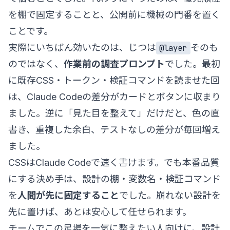
を棚で固定することと、公開前に機械の門番を置く
ことです。
実際にいちばん効いたのは、じつは
そのも
@layer
のではなく、
作業前の調査プロンプト
でした。最初
に既存CSS・トークン・検証コマンドを読ませた回
は、Claude Codeの差分がカードとボタンに収まり
ました。逆に「見た目を整えて」だけだと、色の直
書き、重複した余白、テストなしの差分が毎回増え
ました。
CSSはClaude Codeで速く書けます。でも本番品質
にする決め手は、設計の棚・変数名・検証コマンド
を
人間が先に固定すること
でした。崩れない設計を
先に置けば、あとは安心して任せられます。
チームでこの足場を一気に整えたい人向けに、設計