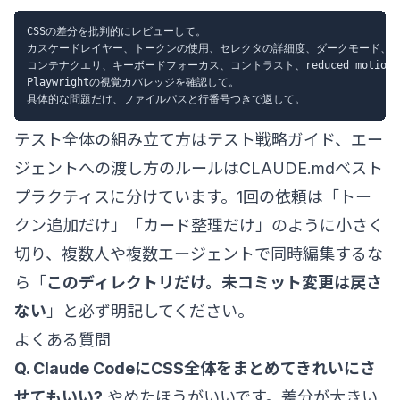
CSSの差分を批判的にレビューして。

カスケードレイヤー、トークンの使用、セレクタの詳細度、ダークモード、

コンテナクエリ、キーボードフォーカス、コントラスト、reduced motion、
Playwrightの視覚カバレッジを確認して。

テスト全体の組み立て方は
テスト戦略ガイド
、エー
ジェントへの渡し方のルールは
CLAUDE.mdベスト
プラクティス
に分けています。1回の依頼は「トー
クン追加だけ」「カード整理だけ」のように小さく
切り、複数人や複数エージェントで同時編集するな
ら「
このディレクトリだけ。未コミット変更は戻さ
ない
」と必ず明記してください。
よくある質問
Q. Claude CodeにCSS全体をまとめてきれいにさ
せてもいい?
やめたほうがいいです。差分が大きい