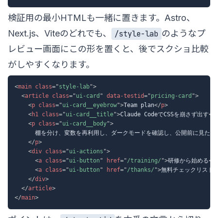
検証用の最小HTMLも一緒に置きます。Astro、
Next.js、Viteのどれでも、
のようなプ
/style-lab
レビュー画面にこの形を置くと、後でスクショ比較
がしやすくなります。
<
main
class
=
"
style-lab
"
>
<
article
class
=
"
ui-card
"
data-testid
=
"
pricing-card
"
>
<
p
class
=
"
ui-card__eyebrow
"
>
Team plan
</
p
>
<
h1
class
=
"
ui-card__title
"
>
Claude CodeでCSSを崩さず出す
</
<
p
class
=
"
ui-card__body
"
>
      棚を分け、変数を再利用し、ダークモードを確認し、公開前に見た目
</
p
>
<
div
class
=
"
ui-actions
"
>
<
a
class
=
"
ui-button
"
href
=
"
/training/
"
>
研修から始める
</
<
a
class
=
"
ui-button
"
href
=
"
/thanks/
"
>
無料チェックリスト
<
</
div
>
</
article
>
</
main
>