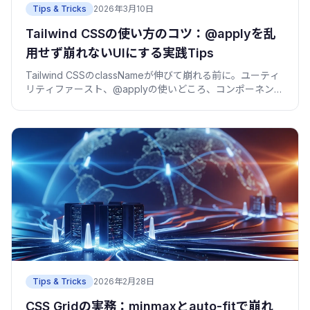
Tips & Tricks
2026年3月10日
Tailwind CSSの使い方のコツ：@applyを乱
用せず崩れないUIにする実践Tips
Tailwind CSSのclassNameが伸びて崩れる前に。ユーティ
リティファースト、@applyの使いどころ、コンポーネント
抽出、v4の変更点を実例で。
Tips & Tricks
2026年2月28日
CSS Gridの実務：minmaxとauto-fitで崩れ