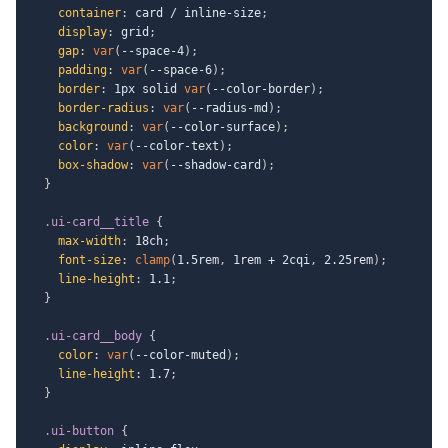
container
:
 card / inline-size
;
display
:
 grid
;
gap
:
var
(
--space-4
)
;
padding
:
var
(
--space-6
)
;
border
:
 1px solid 
var
(
--color-border
)
;
border-radius
:
var
(
--radius-md
)
;
background
:
var
(
--color-surface
)
;
color
:
var
(
--color-text
)
;
box-shadow
:
var
(
--shadow-card
)
;
}
.ui-card__title
{
max-width
:
 18ch
;
font-size
:
clamp
(
1.5rem
,
 1rem + 2cqi
,
 2.25rem
)
;
line-height
:
 1.1
;
}
.ui-card__body
{
color
:
var
(
--color-muted
)
;
line-height
:
 1.7
;
}
.ui-button
{