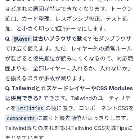
ほど崩れの原因が特定できなくなります。トークン
追加、カード整理、レスポンシブ修正、テスト追
加、と小さく切って1回1テーマにします。
Q.
は古いブラウザで動く?
モダンブラウザ
@layer
では広く使えます。ただ、レイヤー外の通常ルール
が混ざると優先順位が読みにくくなるので、対応範
囲よりも「全部レイヤーに入れるか、入れないか」
を揃えるほうが事故が減ります。
Q. TailwindとカスケードレイヤーやCSS Modules
は併用できる?
できます。Tailwindのユーティリテ
ィを
の棚に置き、コンポーネントCSSを
utilities
に置くと優先順位がはっきりします。
components
Tailwind寄りの崩れ対策は
Tailwind CSS実践Tips
に
まとめています。