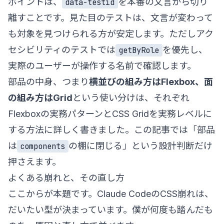
ポイントは、
を本番の文言から切り
data-testid
離すことです。見た目のテストは、文言が変わって
も対象を見つけられる方が安定します。ただしアク
セシビリティのテストでは
を優先し、
getByRole
実際のユーザーが操作する名前で確認します。
部品の中身、つまり
横並びの組み方はFlexbox、面
の組み方はGrid
という使い分けは、それぞれ
Flexboxの実務パターン
と
CSS Gridを実務レベルに
する方法
に詳しく書きました。この記事では「部品
は
の棚に閉じる」という設計判断だけ
components
押さえます。
よくある崩れと、その直し方
ここからが本題です。Claude CodeのCSS崩れは、
だいたい型が決まっています。僕が何度も踏んだも