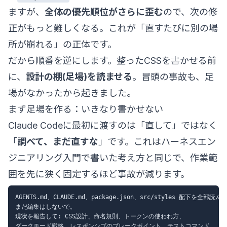
ますが、
全体の優先順位がさらに歪む
ので、次の修
正がもっと難しくなる。これが「直すたびに別の場
所が崩れる」の正体です。
だから順番を逆にします。整ったCSSを書かせる前
に、
設計の棚(足場)を読ませる
。冒頭の事故も、足
場がなかったから起きました。
まず足場を作る：いきなり書かせない
Claude Codeに最初に渡すのは「直して」ではなく
「
調べて、まだ直すな
」です。これは
ハーネスエン
ジニアリング入門
で書いた考え方と同じで、作業範
囲を先に狭く固定するほど事故が減ります。
AGENTS.md、CLAUDE.md、package.json、src/styles 配下を全部読んで
まだ編集はしないで。

現状を報告して: CSS設計、命名規則、トークンの使われ方、

ダークモード戦略、レスポンシブのブレークポイント、テストコマンド。
