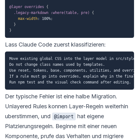
@layer
 overrides
{
.legacy-markdown :where(table, pre)
{
max-width
:
 100%
;
}
}
Lass Claude Code zuerst klassifizieren:
Move existing global CSS into the layer model in src/styles/
Do not change class names used by templates.

Use reset, tokens, base, components, utilities, and override
If a rule must go into overrides, explain why in the final r
Der typische Fehler ist eine halbe Migration.
Unlayered Rules konnen Layer-Regeln weiterhin
uberstimmen, und
hat eigene
@import
Platzierungsregeln. Beginne mit einer neuen
Komponente, prufe das Verhalten und migriere