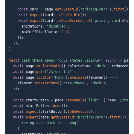
const
 card 
=
 page
.
getByTestId
(
"pricing-card"
)
.
first
(
)
;
await
expect
(
card
)
.
toBeVisible
(
)
;
await
expect
(
card
)
.
toHaveScreenshot
(
`
pricing-card-
${
vie
      animations
:
"disabled"
,
      maxDiffPixelRatio
:
0.02
,
}
)
;
}
)
;
}
test
(
"dark theme keeps focus states visible"
,
async
(
{
 page
await
 page
.
emulateMedia
(
{
 colorScheme
:
"dark"
,
 reducedMot
await
 page
.
goto
(
"/style-lab"
)
;
await
 page
.
locator
(
"html"
)
.
evaluate
(
(
element
)
=>
{
    element
.
setAttribute
(
"data-theme"
,
"dark"
)
;
}
)
;
const
 startButton 
=
 page
.
getByRole
(
"link"
,
{
 name
:
/
start
await
 startButton
.
focus
(
)
;
await
expect
(
startButton
)
.
toBeFocused
(
)
;
await
expect
(
page
.
getByTestId
(
"pricing-card"
)
.
first
(
)
)
.
to
"pricing-card-dark-focus.png"
,
{