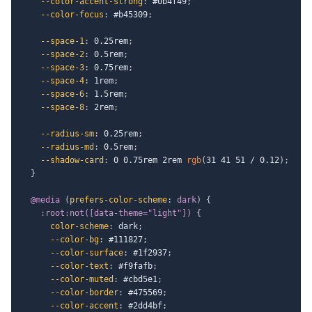
--color-accent-strong
:
 #0b4f49
;
--color-focus
:
 #b45309
;
--space-1
:
 0.25rem
;
--space-2
:
 0.5rem
;
--space-3
:
 0.75rem
;
--space-4
:
 1rem
;
--space-6
:
 1.5rem
;
--space-8
:
 2rem
;
--radius-sm
:
 0.25rem
;
--radius-md
:
 0.5rem
;
--shadow-card
:
 0 0.75rem 2rem 
rgb
(
31 41 51 / 0.12
)
;
}
@media
(
prefers-color-scheme
:
 dark
)
{
:root:not([data-theme="light"])
{
color-scheme
:
 dark
;
--color-bg
:
 #111827
;
--color-surface
:
 #1f2937
;
--color-text
:
 #f9fafb
;
--color-muted
:
 #cbd5e1
;
--color-border
:
 #475569
;
--color-accent
:
 #2dd4bf
;