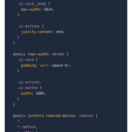
.ui-card__body
{
max-width
:
 58ch
;
}
.ui-actions
{
justify-content
:
 end
;
}
}
@media
(
max-width
:
 40rem
)
{
.ui-card
{
padding
:
var
(
--space-4
)
;
}
.ui-actions,

    .ui-button
{
width
:
 100%
;
}
}
@media
(
prefers-reduced-motion
:
 reduce
)
{
*,

    *::before,
