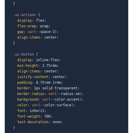
}
.ui-actions
{
display
:
 flex
;
flex-wrap
:
 wrap
;
gap
:
var
(
--space-3
)
;
align-items
:
 center
;
}
.ui-button
{
display
:
 inline-flex
;
min-height
:
 2.75rem
;
align-items
:
 center
;
justify-content
:
 center
;
padding
:
 0.75rem 1rem
;
border
:
 1px solid transparent
;
border-radius
:
var
(
--radius-sm
)
;
background
:
var
(
--color-accent
)
;
color
:
var
(
--color-surface
)
;
font
:
 inherit
;
font-weight
:
 700
;
text-decoration
:
 none
;
}