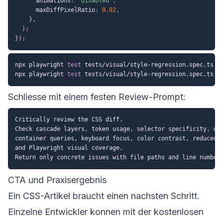
      animations
:
"disabled"
,
      maxDiffPixelRatio
:
0.02
,
}
,
)
;
}
)
;
npx playwright 
test
 tests/visual/style-regression.spec.ts --
npx playwright 
test
Schliesse mit einem festen Review-Prompt:
Critically review the CSS diff.

Check cascade layers, token usage, selector specificity, dar
container queries, keyboard focus, color contrast, reduced m
and Playwright visual coverage.

CTA und Praxisergebnis
Ein CSS-Artikel braucht einen nachsten Schritt.
Einzelne Entwickler konnen mit der
kostenlosen