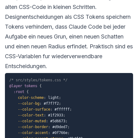
alten CSS-Code in kleinen Schritten.
Designentscheidungen als CSS Tokens speichern
Tokens verhindern, dass Claude Code bei jeder
Aufgabe ein neues Grun, einen neuen Schatten
und einen neuen Radius erfindet. Praktisch sind es
CSS-Variablen fur wiederverwendbare
Entscheidungen.
/* src/styles/tokens.css */
@layer
 tokens
{
:root
{
color-scheme
:
 light
;
--color-bg
:
 #f7f7f2
;
--color-surface
:
 #ffffff
;
--color-text
:
 #1f2933
;
--color-muted
:
 #5d6673
;
--color-border
:
 #d9ded7
;
--color-accent
:
 #0f766e
;