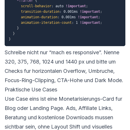
    *::after
{
scroll-behavior
:
 auto 
!important
;
transition-duration
:
 0.001ms 
!important
;
animation-duration
:
 0.001ms 
!important
;
animation-iteration-count
:
 1 
!important
;
}
}
}
Schreibe nicht nur “mach es responsive”. Nenne
320, 375, 768, 1024 und 1440 px und bitte um
Checks fur horizontalen Overflow, Umbruche,
Focus-Ring-Clipping, CTA-Hohe und Dark Mode.
Praktische Use Cases
Use Case eins ist eine Monetarisierungs-Card fur
Blog oder Landing Page. Ads, Affiliate Links,
Beratung und kostenlose Downloads mussen
sichtbar sein, ohne Layout Shift und visuelles