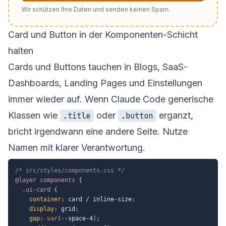
Wir schützen Ihre Daten und senden keinen Spam.
Card und Button in der Komponenten-Schicht
halten
Cards und Buttons tauchen in Blogs, SaaS-
Dashboards, Landing Pages und Einstellungen
immer wieder auf. Wenn Claude Code generische
Klassen wie
oder
erganzt,
.title
.button
bricht irgendwann eine andere Seite. Nutze
Namen mit klarer Verantwortung.
/* src/styles/components.css */
@layer
 components
{
.ui-card
{
container
:
 card / inline-size
;
display
:
 grid
;
gap
:
var
(
--space-4
)
;