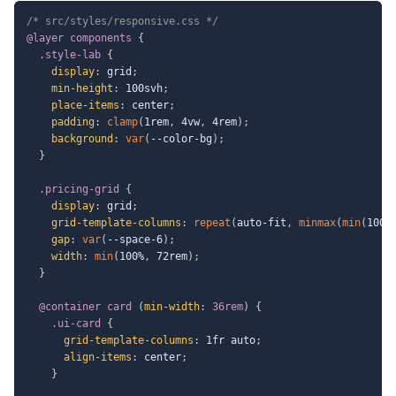
/* src/styles/responsive.css */
@layer
 components
{
.style-lab
{
display
:
 grid
;
min-height
:
 100svh
;
place-items
:
 center
;
padding
:
clamp
(
1rem
,
 4vw
,
 4rem
)
;
background
:
var
(
--color-bg
)
;
}
.pricing-grid
{
display
:
 grid
;
grid-template-columns
:
repeat
(
auto-fit
,
minmax
(
min
(
100%
gap
:
var
(
--space-6
)
;
width
:
min
(
100%
,
 72rem
)
;
}
@container
 card 
(
min-width
:
 36rem
)
{
.ui-card
{
grid-template-columns
:
 1fr auto
;
align-items
:
 center
;
}