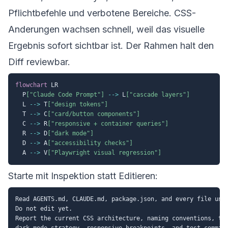
Pflichtbefehle und verbotene Bereiche. CSS-
Anderungen wachsen schnell, weil das visuelle
Ergebnis sofort sichtbar ist. Der Rahmen halt den
Diff reviewbar.
flowchart
 LR

  P
["Claude Code Prompt"]
-->
 L
["cascade layers"]
  L 
-->
 T
["design tokens"]
  T 
-->
 C
["card/button components"]
  C 
-->
 R
["responsive + container queries"]
  R 
-->
 D
["dark mode"]
  D 
-->
 A
["accessibility checks"]
  A 
-->
 V
["Playwright visual regression"]
Starte mit Inspektion statt Editieren:
Read AGENTS.md, CLAUDE.md, package.json, and every file unde
Do not edit yet.

Report the current CSS architecture, naming conventions, tok
dark-mode strategy, responsive breakpoints, and test command