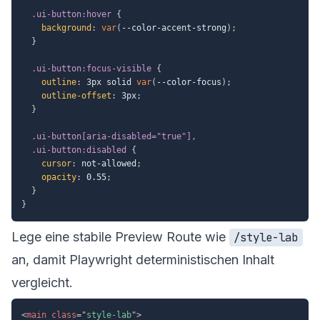
.ui-button:hover
{
background
:
var
(
--color-accent-strong
)
;
}
.ui-button:focus-visible
{
outline
:
 3px solid 
var
(
--color-focus
)
;
outline-offset
:
 3px
;
}
.ui-button[aria-disabled="true"],

  .ui-button:disabled
{
cursor
:
 not-allowed
;
opacity
:
 0.55
;
}
}
Lege eine stabile Preview Route wie
/style-lab
an, damit Playwright deterministischen Inhalt
vergleicht.
<
main
class
=
"
style-lab
"
>