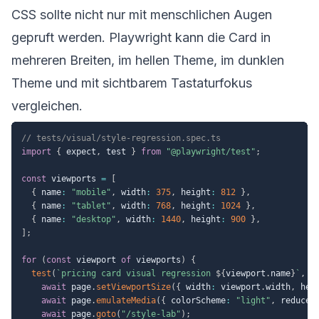
CSS sollte nicht nur mit menschlichen Augen
gepruft werden. Playwright kann die Card in
mehreren Breiten, im hellen Theme, im dunklen
Theme und mit sichtbarem Tastaturfokus
vergleichen.
// tests/visual/style-regression.spec.ts
import
{
 expect
,
 test 
}
from
"@playwright/test"
;
const
 viewports 
=
[
{
 name
:
"mobile"
,
 width
:
375
,
 height
:
812
}
,
{
 name
:
"tablet"
,
 width
:
768
,
 height
:
1024
}
,
{
 name
:
"desktop"
,
 width
:
1440
,
 height
:
900
}
,
]
;
for
(
const
 viewport 
of
 viewports
)
{
test
(
`
pricing card visual regression 
${
viewport
.
name
}
`
,
a
await
 page
.
setViewportSize
(
{
 width
:
 viewport
.
width
,
 hei
await
 page
.
emulateMedia
(
{
 colorScheme
:
"light"
,
 reduced
await
 page
.
goto
(
"/style-lab"
)
;