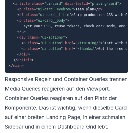
<
article
class
=
"
ui-card
"
data-testid
=
"
pricing-card
"
>
<
p
class
=
"
ui-card__eyebrow
"
>
Team plan
</
p
>
<
h1
class
=
"
ui-card__title
"
>
Ship production CSS with Cla
<
p
class
=
"
ui-card__body
"
>
      Layer your CSS, reuse tokens, check dark mode, and cat
</
p
>
<
div
class
=
"
ui-actions
"
>
<
a
class
=
"
ui-button
"
href
=
"
/training/
"
>
Start with tra
<
a
class
=
"
ui-button
"
href
=
"
/thanks/
"
>
Get the free che
</
div
>
</
article
>
</
main
>
Responsive Regeln und Container Queries trennen
Media Queries reagieren auf den Viewport.
Container Queries reagieren auf den Platz der
Komponente. Das ist wichtig, wenn dieselbe Card
auf einer breiten Landing Page, in einer schmalen
Sidebar und in einem Dashboard Grid lebt.