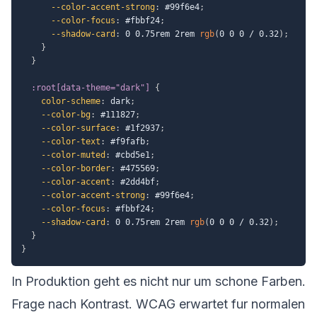
--color-accent-strong
:
 #99f6e4
;
--color-focus
:
 #fbbf24
;
--shadow-card
:
 0 0.75rem 2rem 
rgb
(
0 0 0 / 0.32
)
;
}
}
:root[data-theme="dark"]
{
color-scheme
:
 dark
;
--color-bg
:
 #111827
;
--color-surface
:
 #1f2937
;
--color-text
:
 #f9fafb
;
--color-muted
:
 #cbd5e1
;
--color-border
:
 #475569
;
--color-accent
:
 #2dd4bf
;
--color-accent-strong
:
 #99f6e4
;
--color-focus
:
 #fbbf24
;
--shadow-card
:
 0 0.75rem 2rem 
rgb
(
0 0 0 / 0.32
)
;
}
}
In Produktion geht es nicht nur um schone Farben.
Frage nach Kontrast. WCAG erwartet fur normalen