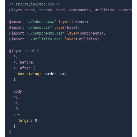
/* src/styles/app.css */
@layer
 reset
,
 tokens
,
 base
,
 components
,
 utilities
,
 override
@import
"./tokens.css"
layer
(
tokens
)
;
@import
"./base.css"
layer
(
base
)
;
@import
"./components.css"
layer
(
components
)
;
@import
"./utilities.css"
layer
(
utilities
)
;
@layer
 reset
{
*,

  *::before,

  *::after
{
box-sizing
:
 border-box
;
}
body,

  h1,

  h2,

  h3,

  p
{
margin
:
 0
;
}
}