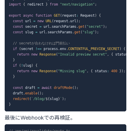
import
{
 redirect 
}
from
"next/navigation"
;
export
async
function
GET
(
request
:
 Request
)
{
const
 url 
=
new
URL
(
request
.
url
)
;
const
 secret 
=
 url
.
searchParams
.
get
(
"secret"
)
;
const
 slug 
=
 url
.
searchParams
.
get
(
"slug"
)
;
// secretが合わなければ門前払い
if
(
secret 
!==
 process
.
env
.
CONTENTFUL_PREVIEW_SECRET
)
{
return
new
Response
(
"Invalid preview secret"
,
{
 status
:
}
if
(
!
slug
)
{
return
new
Response
(
"Missing slug"
,
{
 status
:
400
}
)
;
}
const
 draft 
=
await
draftMode
(
)
;
  draft
.
enable
(
)
;
redirect
(
`
/blog/
${
slug
}
`
)
;
}
最後にWebhookでの再検証。
// app/api/revalidate/route.ts