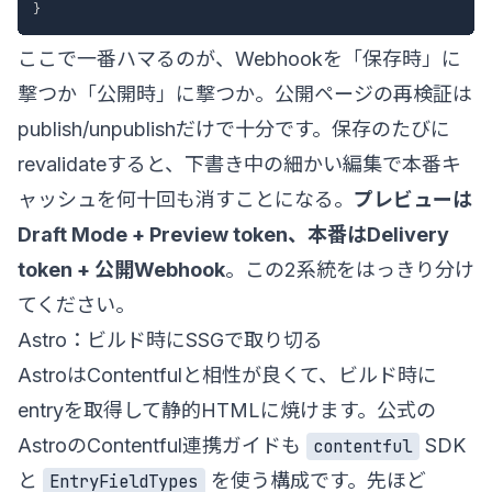
}
ここで一番ハマるのが、Webhookを「保存時」に
撃つか「公開時」に撃つか。公開ページの再検証は
publish/unpublishだけで十分です。保存のたびに
revalidateすると、下書き中の細かい編集で本番キ
ャッシュを何十回も消すことになる。
プレビューは
Draft Mode + Preview token、本番はDelivery
token + 公開Webhook
。この2系統をはっきり分け
てください。
Astro：ビルド時にSSGで取り切る
AstroはContentfulと相性が良くて、ビルド時に
entryを取得して静的HTMLに焼けます。公式の
AstroのContentful連携ガイド
も
SDK
contentful
と
を使う構成です。先ほど
EntryFieldTypes