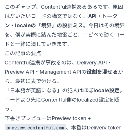
このギャップ、Contentful連携あるあるです。原因
はだいたいコードの構文ではなく、
API・トーク
ン・localeの「境界」の設計ミス
。今日はその境界
を、僕が実際に踏んだ地雷ごと、コピペで動くコー
ドと一緒に潰していきます。
この記事の要点
Contentful連携が事故るのは、Delivery API・
Preview API・Management APIの
役割を混ぜる
か
ら。最初に表で分ける。
「日本語が英語になる」の犯人はほぼ
locale設定
。
コードより先にContentful側のlocalized設定を疑
う。
下書きプレビューはPreview token +
、本番はDelivery token
preview.contentful.com