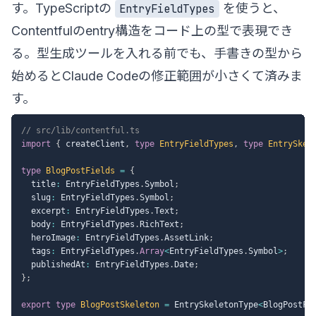
す。TypeScriptの
を使うと、
EntryFieldTypes
Contentfulのentry構造をコード上の型で表現でき
る。型生成ツールを入れる前でも、手書きの型から
始めるとClaude Codeの修正範囲が小さくて済みま
す。
// src/lib/contentful.ts
import
{
 createClient
,
type
EntryFieldTypes
,
type
EntrySkel
type
BlogPostFields
=
{
  title
:
 EntryFieldTypes
.
Symbol
;
  slug
:
 EntryFieldTypes
.
Symbol
;
  excerpt
:
 EntryFieldTypes
.
Text
;
  body
:
 EntryFieldTypes
.
RichText
;
  heroImage
:
 EntryFieldTypes
.
AssetLink
;
  tags
:
 EntryFieldTypes
.
Array
<
EntryFieldTypes
.
Symbol
>
;
  publishedAt
:
 EntryFieldTypes
.
Date
;
}
;
export
type
BlogPostSkeleton
=
 EntrySkeletonType
<
BlogPostFi