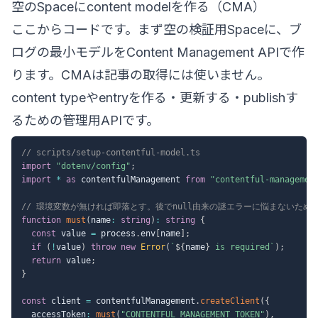
空のSpaceにcontent modelを作る（CMA）
ここからコードです。まず空の検証用Spaceに、ブ
ログの最小モデルをContent Management APIで作
ります。CMAは記事の取得には使いません。
content typeやentryを作る・更新する・publishす
るための管理用APIです。
// scripts/setup-contentful-model.ts
import
"dotenv/config"
;
import
*
as
 contentfulManagement 
from
"contentful-managemen
// 環境変数が無ければ即落とす。後でnull由来の謎エラーに悩まないため
function
must
(
name
:
string
)
:
string
{
const
 value 
=
 process
.
env
[
name
]
;
if
(
!
value
)
throw
new
Error
(
`
${
name
}
 is required
`
)
;
return
 value
;
}
const
 client 
=
 contentfulManagement
.
createClient
(
{
  accessToken
:
must
(
"CONTENTFUL_MANAGEMENT_TOKEN"
)
,