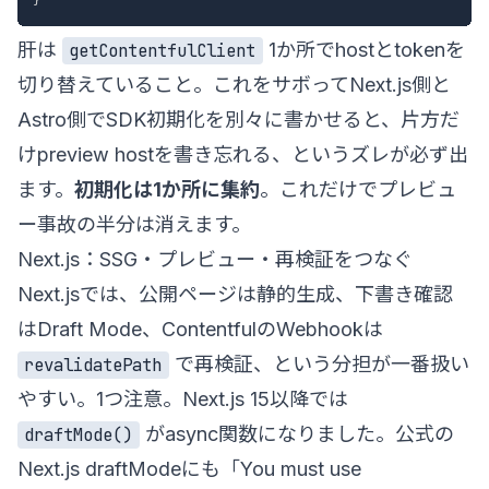
肝は
1か所でhostとtokenを
getContentfulClient
切り替えていること。これをサボってNext.js側と
Astro側でSDK初期化を別々に書かせると、片方だ
けpreview hostを書き忘れる、というズレが必ず出
ます。
初期化は1か所に集約
。これだけでプレビュ
ー事故の半分は消えます。
Next.js：SSG・プレビュー・再検証をつなぐ
Next.jsでは、公開ページは静的生成、下書き確認
はDraft Mode、ContentfulのWebhookは
で再検証、という分担が一番扱い
revalidatePath
やすい。1つ注意。Next.js 15以降では
がasync関数になりました。公式の
draftMode()
Next.js draftMode
にも「You must use