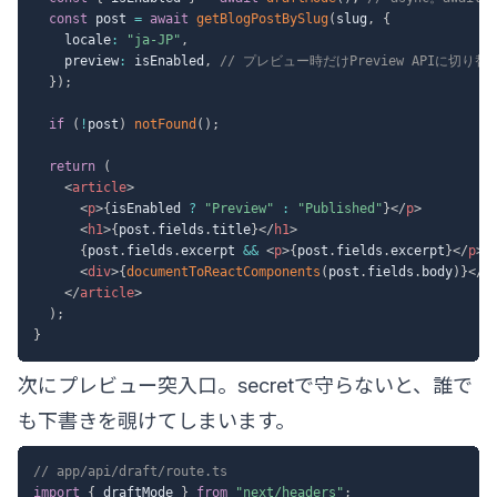
const
 post 
=
await
getBlogPostBySlug
(
slug
,
{
    locale
:
"ja-JP"
,
    preview
:
 isEnabled
,
// プレビュー時だけPreview APIに切り替
}
)
;
if
(
!
post
)
notFound
(
)
;
return
(
<
article
>
<
p
>
{
isEnabled 
?
"Preview"
:
"Published"
}
</
p
>
<
h1
>
{
post
.
fields
.
title
}
</
h1
>
{
post
.
fields
.
excerpt 
&&
<
p
>
{
post
.
fields
.
excerpt
}
</
p
>
}
<
div
>
{
documentToReactComponents
(
post
.
fields
.
body
)
}
</
d
</
article
>
)
;
}
次にプレビュー突入口。secretで守らないと、誰で
も下書きを覗けてしまいます。
// app/api/draft/route.ts
import
{
 draftMode 
}
from
"next/headers"
;