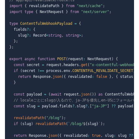
import
{
 revalidatePath 
}
from
"next/cache"
;
import
type
{
 NextRequest 
}
from
"next/server"
;
type
ContentfulWebhookPayload
=
{
  fields
?
:
{
    slug
?
:
 Record
<
string
,
string
>
;
}
;
}
;
export
async
function
POST
(
request
:
 NextRequest
)
{
const
 secret 
=
 request
.
headers
.
get
(
"x-contentful-webhook-
if
(
secret 
!==
 process
.
env
.
CONTENTFUL_REVALIDATE_SECRET
)
return
 Response
.
json
(
{
 revalidated
:
false
}
,
{
 status
:
}
const
 payload 
=
(
await
 request
.
json
(
)
)
as
 ContentfulWebho
// localeごとにslugが入るので、ja-JPを優先しen-USにフォールバッ
const
 slug 
=
 payload
.
fields
?.
slug
?.
[
"ja-JP"
]
??
 payload
.
f
revalidatePath
(
"/blog"
)
;
if
(
slug
)
revalidatePath
(
`
/blog/
${
slug
}
`
)
;
return
 Response
.
json
(
{
 revalidated
:
true
,
 slug
:
 slug 
??
n