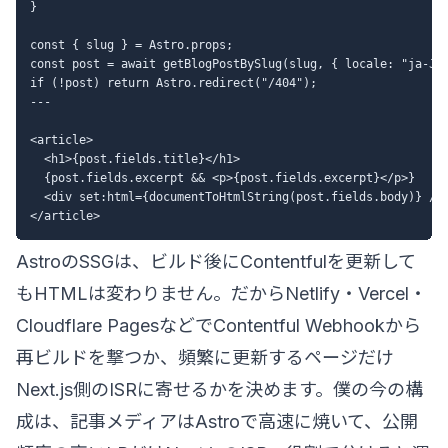
}

const { slug } = Astro.props;

const post = await getBlogPostBySlug(slug, { locale: "ja-JP"
if (!post) return Astro.redirect("/404");

---

<article>

  <h1>{post.fields.title}</h1>

  {post.fields.excerpt && <p>{post.fields.excerpt}</p>}

  <div set:html={documentToHtmlString(post.fields.body)} />

AstroのSSGは、ビルド後にContentfulを更新して
もHTMLは変わりません。だからNetlify・Vercel・
Cloudflare PagesなどでContentful Webhookから
再ビルドを撃つか、頻繁に更新するページだけ
Next.js側のISRに寄せるかを決めます。僕の今の構
成は、記事メディアはAstroで高速に焼いて、公開