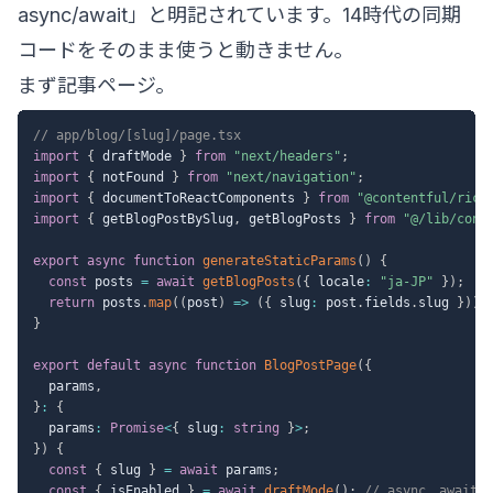
async/await」と明記されています。14時代の同期
コードをそのまま使うと動きません。
まず記事ページ。
// app/blog/[slug]/page.tsx
import
{
 draftMode 
}
from
"next/headers"
;
import
{
 notFound 
}
from
"next/navigation"
;
import
{
 documentToReactComponents 
}
from
"@contentful/rich
import
{
 getBlogPostBySlug
,
 getBlogPosts 
}
from
"@/lib/cont
export
async
function
generateStaticParams
(
)
{
const
 posts 
=
await
getBlogPosts
(
{
 locale
:
"ja-JP"
}
)
;
return
 posts
.
map
(
(
post
)
=>
(
{
 slug
:
 post
.
fields
.
slug 
}
)
)
;
}
export
default
async
function
BlogPostPage
(
{
  params
,
}
:
{
  params
:
Promise
<
{
 slug
:
string
}
>
;
}
)
{
const
{
 slug 
}
=
await
 params
;
const
{
 isEnabled 
}
=
await
draftMode
(
)
;
// async。awai