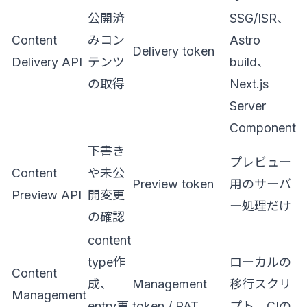
公開済
SSG/ISR、
Content
みコン
Astro
Delivery token
Delivery API
テンツ
build、
の取得
Next.js
Server
Component
下書き
プレビュー
Content
や未公
Preview token
用のサーバ
Preview API
開変更
ー処理だけ
の確認
content
type作
ローカルの
Content
成、
Management
移行スクリ
Management
entry更
token / PAT
プト、CIの