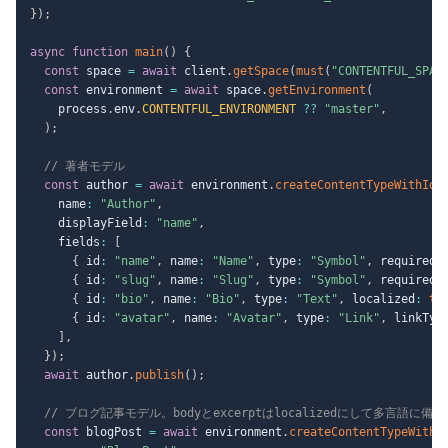
}
)
;
async
function
main
(
)
{
const
 space 
=
await
 client
.
getSpace
(
must
(
"CONTENTFUL_SPAC
const
 environment 
=
await
 space
.
getEnvironment
(
    process
.
env
.
CONTENTFUL_ENVIRONMENT
??
"master"
,
)
;
// 著者モデル
const
 author 
=
await
 environment
.
createContentTypeWithId
(
    name
:
"Author"
,
    displayField
:
"name"
,
    fields
:
[
{
 id
:
"name"
,
 name
:
"Name"
,
 type
:
"Symbol"
,
 required
:
{
 id
:
"slug"
,
 name
:
"Slug"
,
 type
:
"Symbol"
,
 required
:
{
 id
:
"bio"
,
 name
:
"Bio"
,
 type
:
"Text"
,
 localized
:
tr
{
 id
:
"avatar"
,
 name
:
"Avatar"
,
 type
:
"Link"
,
 linkTyp
]
,
}
)
;
await
 author
.
publish
(
)
;
// ブログ記事モデル。bodyとexcerptはlocalizedにして多言語に備え
const
 blogPost 
=
await
 environment
.
createContentTypeWithI