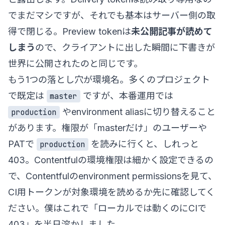
でまだマシですが、それでも基本はサーバー側の取
得で閉じる。Preview tokenは
未公開記事が読めて
しまう
ので、クライアントに出した瞬間に下書きが
世界に公開されたのと同じです。
もう1つの落とし穴が環境名。多くのプロジェクト
で既定は
ですが、本番運用では
master
やenvironment aliasに切り替えること
production
があります。権限が「masterだけ」のユーザーや
PATで
を読みに行くと、しれっと
production
403。Contentfulの環境権限は細かく設定できるの
で、
Contentfulのenvironment permissions
を見て、
CI用トークンが対象環境を読めるか先に確認してく
ださい。僕はこれで「ローカルでは動くのにCIで
403」を半日溶かしました。