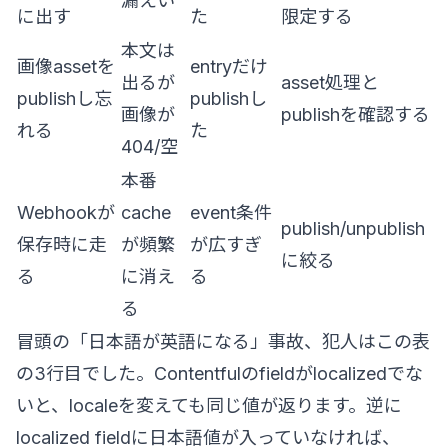
漏えい
に出す
た
限定する
本文は
画像assetを
entryだけ
出るが
asset処理と
publishし忘
publishし
画像が
publishを確認する
れる
た
404/空
本番
Webhookが
cache
event条件
publish/unpublish
保存時に走
が頻繁
が広すぎ
に絞る
る
に消え
る
る
冒頭の「日本語が英語になる」事故、犯人はこの表
の3行目でした。Contentfulのfieldがlocalizedでな
いと、localeを変えても同じ値が返ります。逆に
localized fieldに日本語値が入っていなければ、