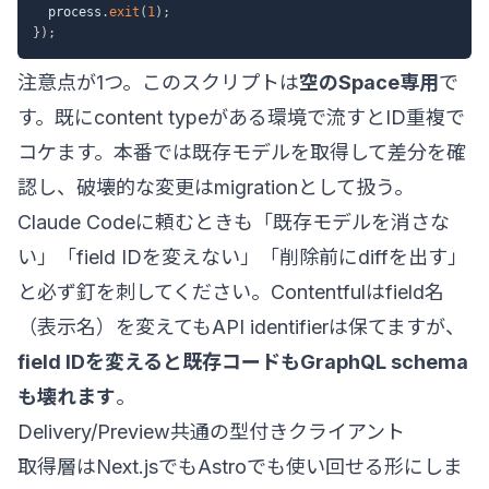
  process
.
exit
(
1
)
;
}
)
;
注意点が1つ。このスクリプトは
空のSpace専用
で
す。既にcontent typeがある環境で流すとID重複で
コケます。本番では既存モデルを取得して差分を確
認し、破壊的な変更はmigrationとして扱う。
Claude Codeに頼むときも「既存モデルを消さな
い」「field IDを変えない」「削除前にdiffを出す」
と必ず釘を刺してください。Contentfulはfield名
（表示名）を変えてもAPI identifierは保てますが、
field IDを変えると既存コードもGraphQL schema
も壊れます
。
Delivery/Preview共通の型付きクライアント
取得層はNext.jsでもAstroでも使い回せる形にしま