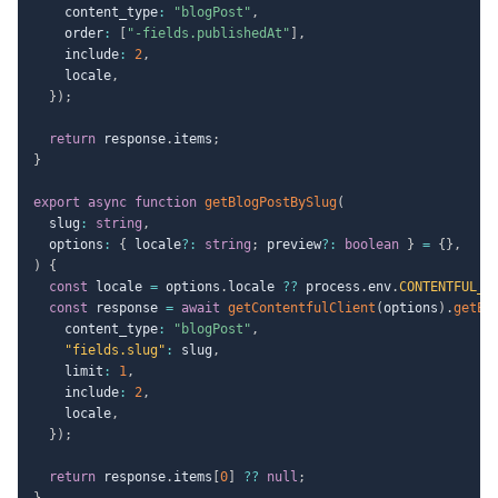
    content_type
:
"blogPost"
,
    order
:
[
"-fields.publishedAt"
]
,
    include
:
2
,
    locale
,
}
)
;
return
 response
.
items
;
}
export
async
function
getBlogPostBySlug
(
  slug
:
string
,
  options
:
{
 locale
?
:
string
;
 preview
?
:
boolean
}
=
{
}
,
)
{
const
 locale 
=
 options
.
locale 
??
 process
.
env
.
CONTENTFUL_D
const
 response 
=
await
getContentfulClient
(
options
)
.
getEn
    content_type
:
"blogPost"
,
"fields.slug"
:
 slug
,
    limit
:
1
,
    include
:
2
,
    locale
,
}
)
;
return
 response
.
items
[
0
]
??
null
;
}