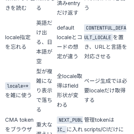
済みentry
きを読む
る
う
だけ返す
英語だ
default
CONTENTFUL_DEFA
け出
locale指定
localeとコ
を置
ULT_LOCALE
る、日
を忘れる
ードの想
き、URLと言語を
本語が
定が違う
対応させる
空
型が複
全locale取
雑にな
ページ生成では必
得はfield
locale=*
り表示
要localeだけ取得
を雑に使う
形状が変
で落ち
する
わる
る
CMA token
管理tokenは
NEXT_PUBL
重大な
をブラウザ
に入れ
scripts/CIだけに
IC_