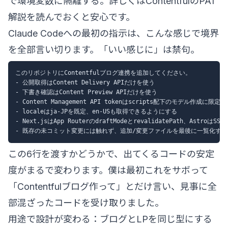
で環境変数に隔離する。詳しくは
ContentfulのPAT
解説
を読んでおくと安心です。
Claude Codeへの最初の指示は、こんな感じで境界
を全部言い切ります。「いい感じに」は禁句。
このリポジトリにContentfulブログ連携を追加してください。

- 公開取得はContent Delivery APIだけを使う

- 下書き確認はContent Preview APIだけを使う

- Content Management API tokenはscripts配下のモデル作成に限定す
- localeはja-JPを既定、en-USも取得できるようにする

- Next.jsはApp RouterのdraftModeとrevalidatePath、AstroはSS
この6行を渡すかどうかで、出てくるコードの安定
度がまるで変わります。僕は最初これをサボって
「Contentfulブログ作って」とだけ言い、見事に全
部混ざったコードを受け取りました。
用途で設計が変わる：ブログとLPを同じ型にする