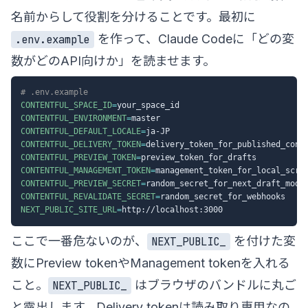
名前からして役割を分けることです。最初に
を作って、Claude Codeに「どの変
.env.example
数がどのAPI向けか」を読ませます。
# .env.example
CONTENTFUL_SPACE_ID
=
CONTENTFUL_ENVIRONMENT
=
CONTENTFUL_DEFAULT_LOCALE
=
CONTENTFUL_DELIVERY_TOKEN
=
CONTENTFUL_PREVIEW_TOKEN
=
CONTENTFUL_MANAGEMENT_TOKEN
=
CONTENTFUL_PREVIEW_SECRET
=
CONTENTFUL_REVALIDATE_SECRET
=
NEXT_PUBLIC_SITE_URL
=
ここで一番危ないのが、
を付けた変
NEXT_PUBLIC_
数にPreview tokenやManagement tokenを入れる
こと。
はブラウザのバンドルに丸ご
NEXT_PUBLIC_
と露出します。Delivery tokenは読み取り専用なの