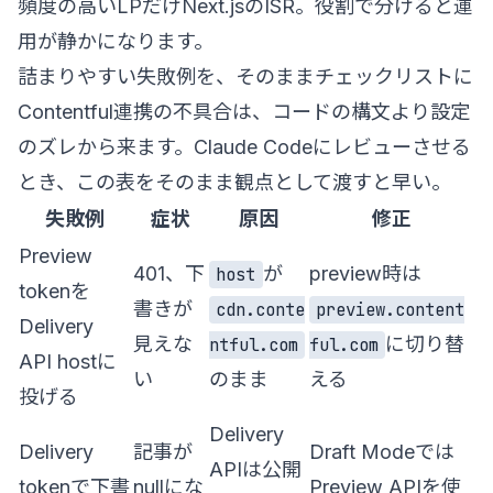
頻度の高いLPだけNext.jsのISR。役割で分けると運
用が静かになります。
詰まりやすい失敗例を、そのままチェックリストに
Contentful連携の不具合は、コードの構文より設定
のズレから来ます。Claude Codeにレビューさせる
とき、この表をそのまま観点として渡すと早い。
失敗例
症状
原因
修正
Preview
401、下
が
preview時は
host
tokenを
書きが
cdn.conte
preview.content
Delivery
見えな
に切り替
ntful.com
ful.com
API hostに
い
のまま
える
投げる
Delivery
Delivery
記事が
Draft Modeでは
APIは公開
tokenで下書
nullにな
Preview APIを使