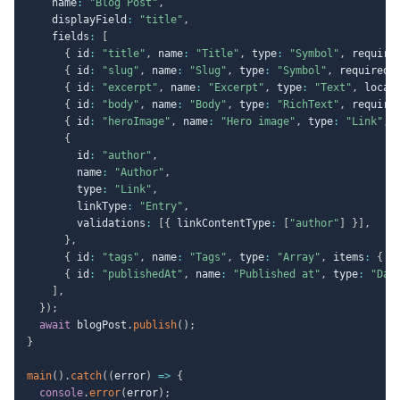
    name
:
"Blog Post"
,
    displayField
:
"title"
,
    fields
:
[
{
 id
:
"title"
,
 name
:
"Title"
,
 type
:
"Symbol"
,
 require
{
 id
:
"slug"
,
 name
:
"Slug"
,
 type
:
"Symbol"
,
 required
:
{
 id
:
"excerpt"
,
 name
:
"Excerpt"
,
 type
:
"Text"
,
 local
{
 id
:
"body"
,
 name
:
"Body"
,
 type
:
"RichText"
,
 require
{
 id
:
"heroImage"
,
 name
:
"Hero image"
,
 type
:
"Link"
,
 
{
        id
:
"author"
,
        name
:
"Author"
,
        type
:
"Link"
,
        linkType
:
"Entry"
,
        validations
:
[
{
 linkContentType
:
[
"author"
]
}
]
,
}
,
{
 id
:
"tags"
,
 name
:
"Tags"
,
 type
:
"Array"
,
 items
:
{
 t
{
 id
:
"publishedAt"
,
 name
:
"Published at"
,
 type
:
"Dat
]
,
}
)
;
await
 blogPost
.
publish
(
)
;
}
main
(
)
.
catch
(
(
error
)
=>
{
console
.
error
(
error
)
;