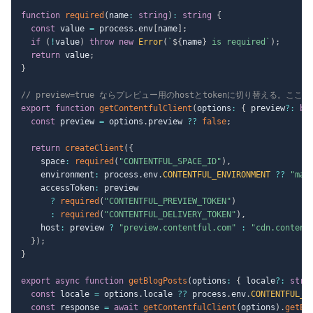
function
required
(
name
:
string
)
:
string
{
const
 value 
=
 process
.
env
[
name
]
;
if
(
!
value
)
throw
new
Error
(
`
${
name
}
 is required
`
)
;
return
 value
;
}
// preview=true ならプレビュー用のhostとtokenに切り替える。ここ
export
function
getContentfulClient
(
options
:
{
 preview
?
:
bo
const
 preview 
=
 options
.
preview 
??
false
;
return
createClient
(
{
    space
:
required
(
"CONTENTFUL_SPACE_ID"
)
,
    environment
:
 process
.
env
.
CONTENTFUL_ENVIRONMENT
??
"mas
    accessToken
:
 preview

?
required
(
"CONTENTFUL_PREVIEW_TOKEN"
)
:
required
(
"CONTENTFUL_DELIVERY_TOKEN"
)
,
    host
:
 preview 
?
"preview.contentful.com"
:
"cdn.content
}
)
;
}
export
async
function
getBlogPosts
(
options
:
{
 locale
?
:
stri
const
 locale 
=
 options
.
locale 
??
 process
.
env
.
CONTENTFUL_D
const
 response 
=
await
getContentfulClient
(
options
)
.
getEn