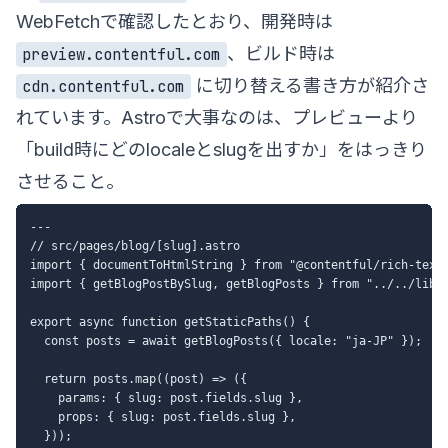
WebFetchで確認したとおり、開発時は
、ビルド時は
preview.contentful.com
に切り替える書き方が紹介さ
cdn.contentful.com
れています。Astroで大事なのは、プレビューより
「build時にどのlocaleとslugを出すか」をはっきり
させること。
---

// src/pages/blog/[slug].astro

import { documentToHtmlString } from "@contentful/rich-text-
import { getBlogPostBySlug, getBlogPosts } from "../../lib/c
export async function getStaticPaths() {

  const posts = await getBlogPosts({ locale: "ja-JP" });

  return posts.map((post) => ({

    params: { slug: post.fields.slug },

    props: { slug: post.fields.slug },

  }));
