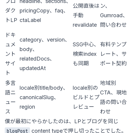
プロ
headline、sections、
公開直後は
ン、
ダク
pricingCopy、faq、
手動
Gumroad、
トLP
ctaLabel
revalidate
問い合わせ
ドキ
category、version、
ュメ
SSG中心、
有料テンプ
body、
ント
検索index
レート、サ
relatedDocs、
サイ
も同期
ポート契約
updatedAt
ト
多言
地域別
locale別title/body、
locale別の
語ニ
CTA、現地
canonicalSlug、
ビルドとプ
ュー
語の問い合
region
レビュー
ス
わせ
僕が最初にやらかしたのは、LPとブログを同じ
content typeで押し切ったことでした。
blogPost