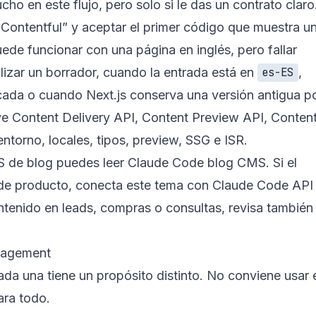
o en este flujo, pero solo si le das un contrato claro
a Contentful” y aceptar el primer código que muestra u
de funcionar con una página en inglés, pero fallar
alizar un borrador, cuando la entrada está en
,
es-ES
cada o cuando Next.js conserva una versión antigua p
uye Content Delivery API, Content Preview API, Conten
torno, locales, tipos, preview, SSG e ISR.
S de blog puedes leer
Claude Code blog CMS
. Si el
 de producto, conecta este tema con
Claude Code API
ontenido en leads, compras o consultas, revisa también
nagement
ada una tiene un propósito distinto. No conviene usar 
ara todo.