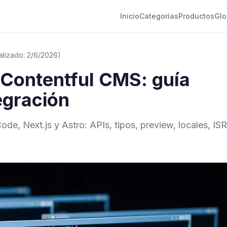
Inicio
Categorías
Productos
Glo
alizado: 2/6/2026)
Contentful CMS: guía
egración
de, Next.js y Astro: APIs, tipos, preview, locales, ISR