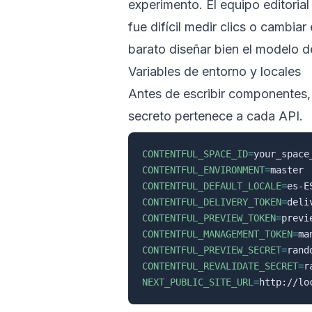
experimento. El equipo editoria
fue difícil medir clics o cambia
barato diseñar bien el modelo de
Variables de entorno y locales
Antes de escribir componentes, 
secreto pertenece a cada API.
CONTENTFUL_SPACE_ID
=
CONTENTFUL_ENVIRONMENT
=
CONTENTFUL_DEFAULT_LOCALE
=
CONTENTFUL_DELIVERY_TOKEN
=
CONTENTFUL_PREVIEW_TOKEN
=
CONTENTFUL_MANAGEMENT_TOKEN
=
CONTENTFUL_PREVIEW_SECRET
=
CONTENTFUL_REVALIDATE_SECRET
=
NEXT_PUBLIC_SITE_URL
=