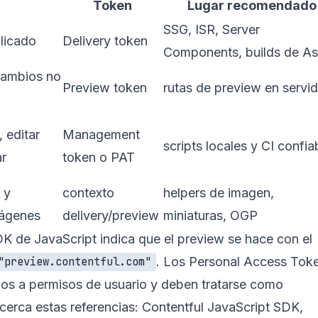
Token
Lugar recomendado
SSG, ISR, Server
licado
Delivery token
Components, builds de As
cambios no
Preview token
rutas de preview en servi
 editar
Management
scripts locales y CI confia
ar
token o PAT
 y
contexto
helpers de imagen,
mágenes
delivery/preview
miniaturas, OGP
K de JavaScript indica que el preview se hace con el
. Los Personal Access Tok
"preview.contentful.com"
os a permisos de usuario y deben tratarse como
cerca estas referencias:
Contentful JavaScript SDK
,