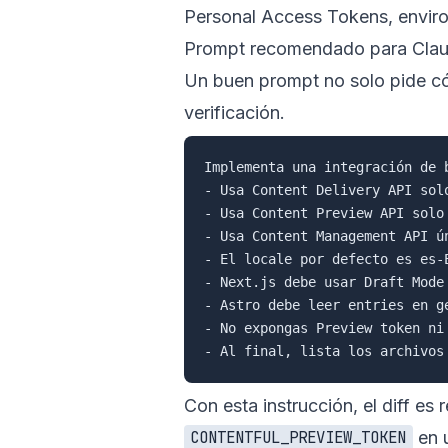
Personal Access Tokens
,
envir
Prompt recomendado para Cla
Un buen prompt no solo pide có
verificación.
Implementa una integración de 
- Usa Content Delivery API solo
- Usa Content Preview API solo
- Usa Content Management API ú
- El locale por defecto es es-
- Next.js debe usar Draft Mode
- Astro debe leer entries en ge
- No expongas Preview token ni 
Con esta instrucción, el diff es
en u
CONTENTFUL_PREVIEW_TOKEN