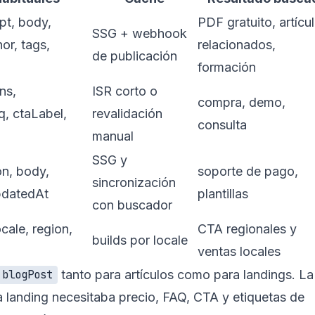
rpt, body,
PDF gratuito, artícu
SSG + webhook
or, tags,
relacionados,
de publicación
formación
ns,
ISR corto o
compra, demo,
q, ctaLabel,
revalidación
consulta
manual
SSG y
on, body,
soporte de pago,
sincronización
pdatedAt
plantillas
con buscador
ocale, region,
CTA regionales y
builds por locale
ventas locales
tanto para artículos como para landings. La
blogPost
a landing necesitaba precio, FAQ, CTA y etiquetas de