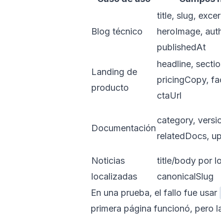
title, slug, exce
Blog técnico
heroImage, auth
publishedAt
headline, sectio
Landing de
pricingCopy, fa
producto
ctaUrl
category, versi
Documentación
relatedDocs, u
Noticias
title/body por l
localizadas
canonicalSlug
En una prueba, el fallo fue usar
primera página funcionó, pero l