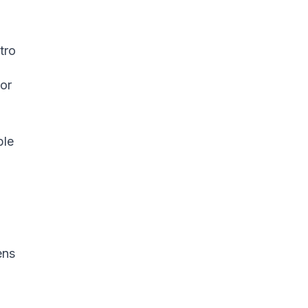
tro
dor
ble
ens